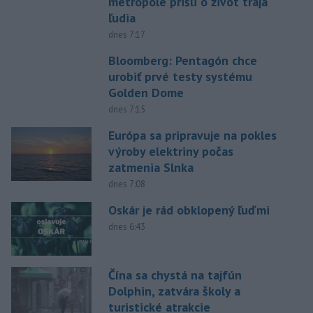
metropole prišli o život traja
ľudia
dnes 7:17
Bloomberg: Pentagón chce
urobiť prvé testy systému
Golden Dome
dnes 7:15
Európa sa pripravuje na pokles
výroby elektriny počas
zatmenia Slnka
dnes 7:08
Oskár je rád obklopený ľuďmi
dnes 6:43
Čína sa chystá na tajfún
Dolphin, zatvára školy a
turistické atrakcie