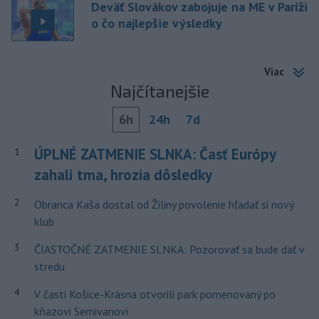
Deväť Slovákov zabojuje na ME v Paríži
o čo najlepšie výsledky
Viac
Najčítanejšie
6h
24h
7d
ÚPLNÉ ZATMENIE SLNKA: Časť Európy
1
zahalí tma, hrozia dôsledky
2
Obranca Kaša dostal od Žiliny povolenie hľadať si nový
klub
3
ČIASTOČNÉ ZATMENIE SLNKA: Pozorovať sa bude dať v
stredu
4
V časti Košice-Krásna otvorili park pomenovaný po
kňazovi Semivanovi