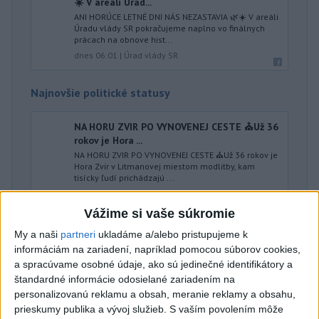
☀️ V areáli Úrad...
ANI HORÚCE LETNÉ DNI NÁS NEZASTAVIA 🌿☀️ V areáli
Úradu vlády SR pokračujeme naplno vo finálnych
prácach na obnove hist...
dnes 06:01
|
Úrad vlády SR
Najnovšie politické statusy
NA HORU ZVIR PO VYNOVENEJ CESTE ⛪️Už 36
rokov je Hora ...
NA HORU ZVIR PO VYNOVENEJ CESTE ⛪️Už 36 rokov je
Hora Zvir v Litmanovej miestom modlitby, kam
tisícky ľudí prichádzajú ...
dnes 06:22
|
Majerský Milan
Vážime si vaše súkromie
My a naši
partneri
ukladáme a/alebo pristupujeme k
Neprehliadnite
informáciám na zariadení, napríklad pomocou súborov cookies,
a spracúvame osobné údaje, ako sú jedinečné identifikátory a
ČIASTOČNÉ ZATMENIE SLNKA:
štandardné informácie odosielané zariadením na
Pozorovať sa bude dať v stredu
personalizovanú reklamu a obsah, meranie reklamy a obsahu,
prieskumy publika a vývoj služieb.
S vaším povolením môže