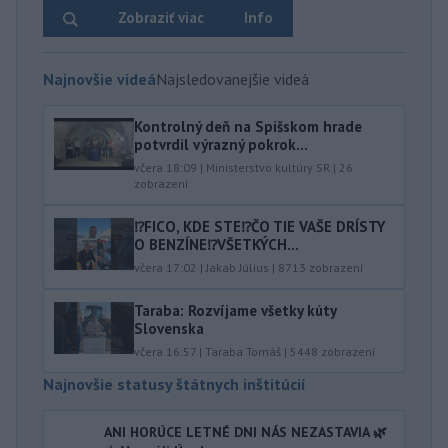
Zobraziť viac
Info
Najnovšie videá
Najsledovanejšie videá
Kontrolný deň na Spišskom hrade
potvrdil výrazný pokrok...
včera 18:09
|
Ministerstvo kultúry SR
|
26
zobrazení
⁉️FICO, KDE STE⁉️ČO TIE VAŠE DRÍSTY
O BENZÍNE⁉️VŠETKÝCH...
včera 17:02
|
Jakab Július
|
8713
zobrazení
Taraba: Rozvíjame všetky kúty
Slovenska
včera 16:57
|
Taraba Tomáš
|
5448
zobrazení
Najnovšie statusy štátnych inštitúcií
ANI HORÚCE LETNÉ DNI NÁS NEZASTAVIA 🌿