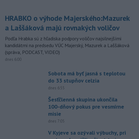
HRABKO o výhode Majerského:Mazurek
a Laššáková majú rovnakých voličov
Podľa Hrabka sú z hľadiska podpory voličov najsilnejšími
kandidátmi na predsedu VÚC Majerský, Mazurek a Laššáková
(správa, PODCAST, VIDEO)
dnes 6:00
Sobota má byť jasná s teplotou
do 33 stupňov celzia
dnes 6:55
Šesťčlenná skupina ukončila
100-dňový pokus pre vesmírne
misie
dnes 7:05
V Kyjeve sa ozývali výbuchy, pri