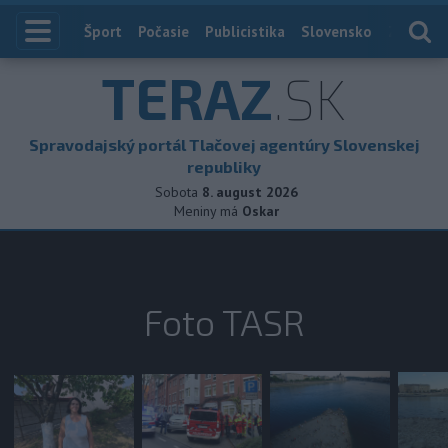
Index
Šport
Počasie
Publicistika
Slovensko
Zahranič
TERAZ
.SK
Spravodajský portál Tlačovej agentúry Slovenskej
republiky
Sobota
8. august 2026
Meniny má
Oskar
Foto TASR