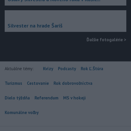
Silvester na hrade Šariš
Ďalšie fotogalérie
>
Aktuálne témy:
Kvízy
Podcasty
Rok Ľ.Štúra
Turizmus
Cestovanie
Rok dobrovoľníctva
Dielo týždňa
Referendum
MS v hokeji
Komunálne voľby