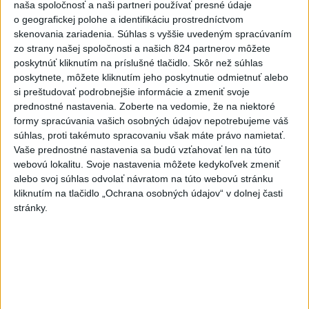
naša spoločnosť a naši partneri používať presné údaje
ĎALŠÍ TEPLOTNÝ REKORD: Tentoraz
o geografickej polohe a identifikáciu prostredníctvom
padol v Dolných Plachtinciach
skenovania zariadenia. Súhlas s vyššie uvedeným spracúvaním
zo strany našej spoločnosti a našich 824 partnerov môžete
poskytnúť kliknutím na príslušné tlačidlo. Skôr než súhlas
V Budapešti opäť padol teplotný
poskytnete, môžete kliknutím jeho poskytnutie odmietnuť alebo
rekord, tretí za päť týždňov
si preštudovať podrobnejšie informácie a zmeniť svoje
prednostné nastavenia.
Zoberte na vedomie, že na niektoré
VIDEO: Umelá inteligencia a robotika
formy spracúvania vašich osobných údajov nepotrebujeme váš
súhlas, proti takémuto spracovaniu však máte právo namietať.
pomáhajú už aj záchranárom
Vaše prednostné nastavenia sa budú vzťahovať len na túto
webovú lokalitu. Svoje nastavenia môžete kedykoľvek zmeniť
alebo svoj súhlas odvolať návratom na túto webovú stránku
kliknutím na tlačidlo „Ochrana osobných údajov“ v dolnej časti
Správy
stránky.