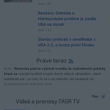
dnes 7:03
Reuters: Dohoda o
Hormuzskom prielive je podľa
USA na dosah
dnes 7:11
Slováci prehrali v semifinále s
USA 2:5, o bronz proti Fínsku
dnes 7:21
Práve teraz
-
Nemecká polícia v piatok uviedla, že rozhodnutie pekárky,
07:42
ktorá sa
vybrala navštíviť svojich dvoch stálych zákazníkov - starší
manželský pár - po tom, čo sa u nej niekoľko dní neukázali, im
pravdepodobne zachránilo život.
Viac
Videá a prenosy TASR TV