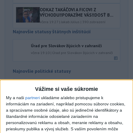
ODKAZ TAKÁČOVI A FICOVI Z
VÝCHODU‼️PORAZÍME VÁS‼️DOSŤ B...
včera 19:27
|
Jakab Július
|
390
zobrazení
Najnovšie statusy štátnych inštitúcií
Úrad pre Slovákov žijúcich v zahraničí
včera 19:10
|
Úrad pre Slovákov žijúcich v zahraničí
Najnovšie politické statusy
OSTÁVAM ČI ODSTUPUJEM⁉️🤷🏻‍♂️
Vážime si vaše súkromie
OSTÁVAM ČI ODSTUPUJEM⁉️🤷🏻‍♂️
My a naši
partneri
ukladáme a/alebo pristupujeme k
včera 20:02
|
Slovenská národná strana
informáciám na zariadení, napríklad pomocou súborov cookies,
a spracúvame osobné údaje, ako sú jedinečné identifikátory a
štandardné informácie odosielané zariadením na
Neprehliadnite
personalizovanú reklamu a obsah, meranie reklamy a obsahu,
prieskumy publika a vývoj služieb.
S vaším povolením môže