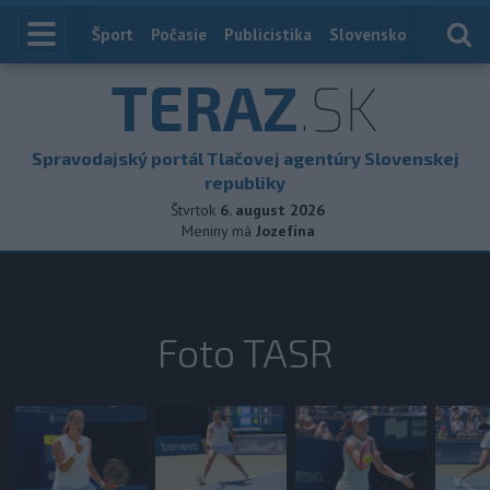
Index
Šport
Počasie
Publicistika
Slovensko
Zahranič
TERAZ
.SK
Spravodajský portál Tlačovej agentúry Slovenskej
republiky
Štvrtok
6. august 2026
Meniny má
Jozefína
Foto TASR