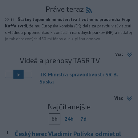
Práve teraz
-
Štátny tajomník ministerstva životného prostredia Filip
22:44
Kuffa tvrdí,
že mu Európska komisia (EK) dala za pravdu v súvislosti
s vládnou pripomienkou k zonáciám národných parkov (NP) a naďalej
je tak ohrozených 450 miliónov eur z plánu obnovy.
Viac
Videá a prenosy TASR TV
TK Ministra spravodlivosti SR B.
Suska
Viac
Najčítanejšie
6h
24h
7d
Český herec Vladimír Polívka odmietol
1