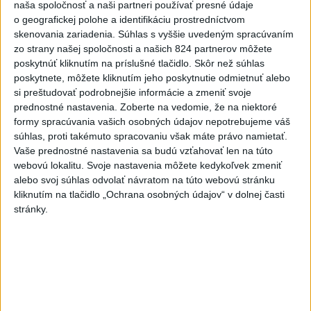
ŠIMEČKA: Fico sa bojí priznať,že
naša spoločnosť a naši partneri používať presné údaje
Slovensko patrí do koalície ochotných
o geografickej polohe a identifikáciu prostredníctvom
skenovania zariadenia. Súhlas s vyššie uvedeným spracúvaním
Pri horúčavách myslite aj na zvieratá.
zo strany našej spoločnosti a našich 824 partnerov môžete
Viete, kedy potrebujú pomoc?
poskytnúť kliknutím na príslušné tlačidlo. Skôr než súhlas
poskytnete, môžete kliknutím jeho poskytnutie odmietnuť alebo
si preštudovať podrobnejšie informácie a zmeniť svoje
ŠTIBRAVÁ: Štvrté miesto v silnej
prednostné nastavenia.
Zoberte na vedomie, že na niektoré
svetovej konkurencii je výborné
formy spracúvania vašich osobných údajov nepotrebujeme váš
súhlas, proti takémuto spracovaniu však máte právo namietať.
Vaše prednostné nastavenia sa budú vzťahovať len na túto
Slovensko trápi sucho: V prírode sa
webovú lokalitu. Svoje nastavenia môžete kedykoľvek zmeniť
prejavuje viacerými spôsobmi
alebo svoj súhlas odvolať návratom na túto webovú stránku
kliknutím na tlačidlo „Ochrana osobných údajov“ v dolnej časti
stránky.
Správy