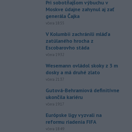
Pri sobotňajšom výbuchu v
Moskve údajne zahynul aj zať
generála Čajka
včera 18:55
V Kolumbii zachránili mláďa
zatúlaného hrocha z
Escobarovho stáda
včera 19:32
Wesemann ovládol skoky z 3 m
dosky a má druhé zlato
včera 21:37
Gutová-Behramiová definitívne
ukončila kariéru
včera 19:17
Európske ligy vyzvali na
reformu riadenia FIFA
včera 18:49