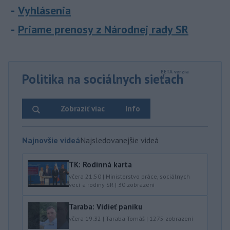
Vyhlásenia
Priame prenosy z Národnej rady SR
Politika na sociálnych sieťach
Zobraziť viac
Info
Najnovšie videá
Najsledovanejšie videá
TK: Rodinná karta
včera 21:50
|
Ministerstvo práce, sociálnych
vecí a rodiny SR
|
30
zobrazení
Taraba: Vidieť paniku
včera 19:32
|
Taraba Tomáš
|
1275
zobrazení