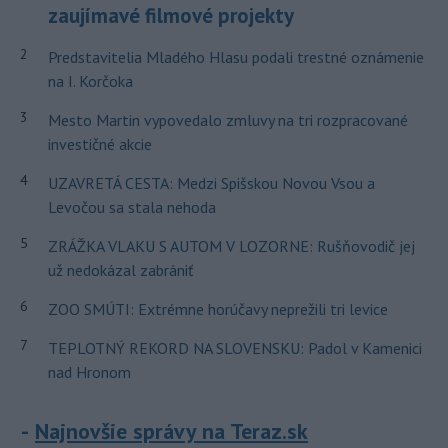
zaujímavé filmové projekty
2
Predstavitelia Mladého Hlasu podali trestné oznámenie
na I. Korčoka
3
Mesto Martin vypovedalo zmluvy na tri rozpracované
investičné akcie
4
UZAVRETÁ CESTA: Medzi Spišskou Novou Vsou a
Levočou sa stala nehoda
5
ZRÁŽKA VLAKU S AUTOM V LOZORNE: Rušňovodič jej
už nedokázal zabrániť
6
ZOO SMÚTI: Extrémne horúčavy neprežili tri levice
7
TEPLOTNÝ REKORD NA SLOVENSKU: Padol v Kamenici
nad Hronom
Najnovšie správy na Teraz.sk