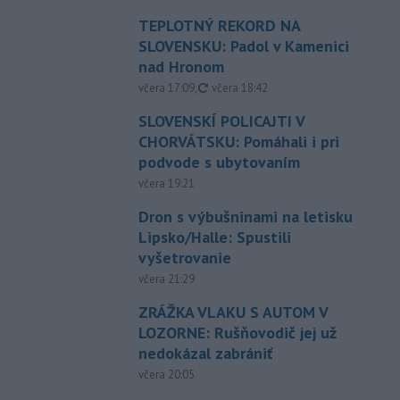
TEPLOTNÝ REKORD NA
SLOVENSKU: Padol v Kamenici
nad Hronom
aktualizované
včera 17:09
,
včera 18:42
SLOVENSKÍ POLICAJTI V
CHORVÁTSKU: Pomáhali i pri
podvode s ubytovaním
včera 19:21
Dron s výbušninami na letisku
Lipsko/Halle: Spustili
vyšetrovanie
včera 21:29
ZRÁŽKA VLAKU S AUTOM V
LOZORNE: Rušňovodič jej už
nedokázal zabrániť
včera 20:05