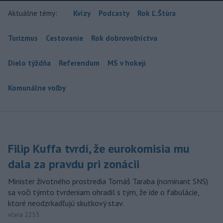
Aktuálne témy:
Kvízy
Podcasty
Rok Ľ.Štúra
Turizmus
Cestovanie
Rok dobrovoľníctva
Dielo týždňa
Referendum
MS v hokeji
Komunálne voľby
Filip Kuffa tvrdí, že eurokomisia mu
dala za pravdu pri zonácii
Minister životného prostredia Tomáš Taraba (nominant SNS)
sa voči týmto tvrdeniam ohradil s tým, že ide o fabulácie,
ktoré neodzrkadľujú skutkový stav.
včera 22:53