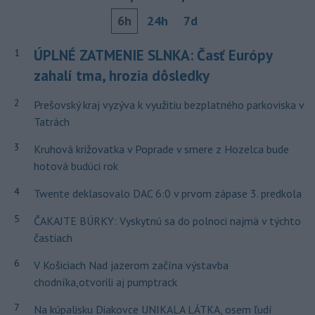
6h
24h
7d
ÚPLNÉ ZATMENIE SLNKA: Časť Európy
1
zahalí tma, hrozia dôsledky
2
Prešovský kraj vyzýva k využitiu bezplatného parkoviska v
Tatrách
3
Kruhová križovatka v Poprade v smere z Hozelca bude
hotová budúci rok
4
Twente deklasovalo DAC 6:0 v prvom zápase 3. predkola
5
ČAKAJTE BÚRKY: Vyskytnú sa do polnoci najmä v týchto
častiach
6
V Košiciach Nad jazerom začína výstavba
chodníka,otvorili aj pumptrack
7
Na kúpalisku Diakovce UNIKALA LÁTKA, osem ľudí