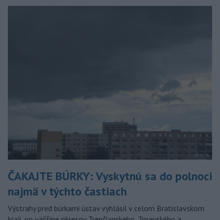
ČAKAJTE BÚRKY: Vyskytnú sa do polnoci
najmä v týchto častiach
Výstrahy pred búrkami ústav vyhlásil v celom Bratislavskom
kraji, vo väčšine okresov Trenčianskeho, Trnavského a