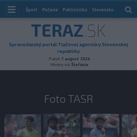
Index
Šport
Počasie
Publicistika
Slovensko
Zahranič
TERAZ
.SK
Spravodajský portál Tlačovej agentúry Slovenskej
republiky
Piatok
7. august 2026
Meniny má
Štefánia
Foto TASR