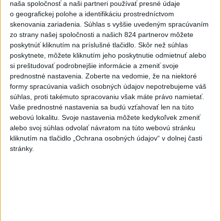
naša spoločnosť a naši partneri používať presné údaje
KRAJA ➡️ NO IBA 1️...
o geografickej polohe a identifikáciu prostredníctvom
9️⃣ KANDIDÁTOV NA ŽUPANA PREŠOVSKÉHO KRAJA ➡️
skenovania zariadenia. Súhlas s vyššie uvedeným spracúvaním
NO IBA 1️⃣. ZDRAVÁ VOĽBA - MILAN MAJERSKÝ ✅️❗️
Podpora mužovi, ktorému na ...
zo strany našej spoločnosti a našich 824 partnerov môžete
poskytnúť kliknutím na príslušné tlačidlo. Skôr než súhlas
včera 21:23
|
Škripek Branislav
poskytnete, môžete kliknutím jeho poskytnutie odmietnuť alebo
si preštudovať podrobnejšie informácie a zmeniť svoje
Neprehliadnite
prednostné nastavenia.
Zoberte na vedomie, že na niektoré
formy spracúvania vašich osobných údajov nepotrebujeme váš
súhlas, proti takémuto spracovaniu však máte právo namietať.
ĎALŠÍ TEPLOTNÝ REKORD: Tentoraz
Vaše prednostné nastavenia sa budú vzťahovať len na túto
padol v Dolných Plachtinciach
webovú lokalitu. Svoje nastavenia môžete kedykoľvek zmeniť
alebo svoj súhlas odvolať návratom na túto webovú stránku
VIDEO: Umelá inteligencia a robotika
kliknutím na tlačidlo „Ochrana osobných údajov“ v dolnej časti
pomáhajú už aj záchranárom
stránky.
NOVÝ DOMOV: Medveď Artur z
košickej zoo odchádza za hranice
Orbánová telefonovala s Blanárom a