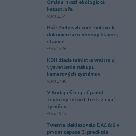
Ománe hrozí ekologická
katastrofa
včera 21:59
Ráž: Podpísali sme zmluvu k
dokumentácii obnovy hlavnej
stanice
včera 15:26
KDH žiada ministra vnútra o
vysvetlenie nákupu
kamerových systémov
včera 17:40
V Budapešti opäť padol
teplotný rekord, tretí za päť
týždňov
včera 19:15
Twente deklasovalo DAC 6:0 v
prvom zápase 3. predkola