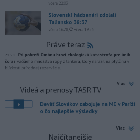
včera 22:03
Slovenskí hádzanári zdolali
Taliansko 38:37
aktualizované
včera 16:28
,
včera 19:55
Práve teraz
-
Pri pobreží Ománu hrozí ekologická katastrofa pre únik
21:58
čoraz
väčšieho množstva ropy z tankera, ktorý narazil na plytčinu v
blízkosti prírodnej rezervácie.
Viac
Videá a prenosy TASR TV
Deväť Slovákov zabojuje na ME v Paríži
o čo najlepšie výsledky
Viac
Najčítanejšie