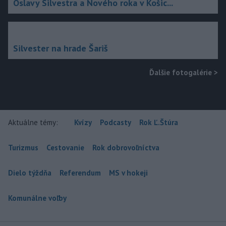
Oslavy Silvestra a Nového roka v Košic...
Silvester na hrade Šariš
Ďalšie fotogalérie
>
Aktuálne témy:
Kvízy
Podcasty
Rok Ľ.Štúra
Turizmus
Cestovanie
Rok dobrovoľníctva
Dielo týždňa
Referendum
MS v hokeji
Komunálne voľby