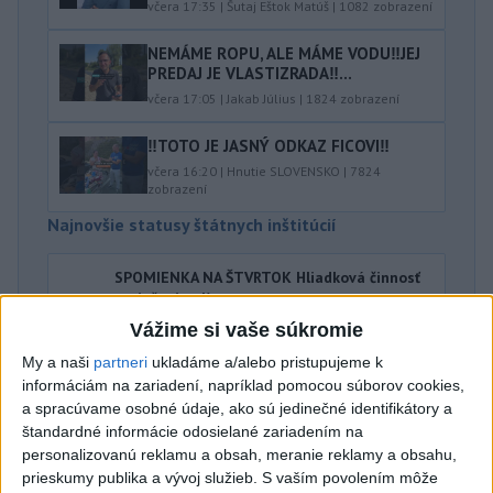
včera 17:35
|
Šutaj Eštok Matúš
|
1082
zobrazení
NEMÁME ROPU, ALE MÁME VODU‼️JEJ
PREDAJ JE VLASTIZRADA‼️...
včera 17:05
|
Jakab Július
|
1824
zobrazení
‼️TOTO JE JASNÝ ODKAZ FICOVI‼️
včera 16:20
|
Hnutie SLOVENSKO
|
7824
zobrazení
Najnovšie statusy štátnych inštitúcií
SPOMIENKA NA ŠTVRTOK Hliadková činnosť
poriečnej políc...
SPOMIENKA NA ŠTVRTOK Hliadková činnosť poriečnej
Vážime si vaše súkromie
polície v 80 rokoch 20. storočia. Na kúpaliskách a
prírodných jazerá...
My a naši
partneri
ukladáme a/alebo pristupujeme k
včera 18:35
|
Polícia Slovenskej republiky
informáciám na zariadení, napríklad pomocou súborov cookies,
a spracúvame osobné údaje, ako sú jedinečné identifikátory a
štandardné informácie odosielané zariadením na
Najnovšie politické statusy
personalizovanú reklamu a obsah, meranie reklamy a obsahu,
prieskumy publika a vývoj služieb.
S vaším povolením môže
9️⃣ KANDIDÁTOV NA ŽUPANA PREŠOVSKÉHO