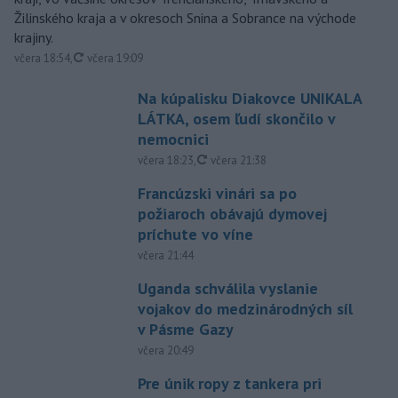
Žilinského kraja a v okresoch Snina a Sobrance na východe
krajiny.
aktualizované
včera 18:54
,
včera 19:09
Na kúpalisku Diakovce UNIKALA
LÁTKA, osem ľudí skončilo v
nemocnici
aktualizované
včera 18:23
,
včera 21:38
Francúzski vinári sa po
požiaroch obávajú dymovej
príchute vo víne
včera 21:44
Uganda schválila vyslanie
vojakov do medzinárodných síl
v Pásme Gazy
včera 20:49
Pre únik ropy z tankera pri