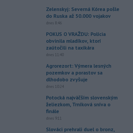
Zelenskyj: Severná Kórea pošle
do Ruska až 50.000 vojakov
dnes 8:46
POKUS O VRAŽDU: Polícia
obvinila mladíkov, ktorí
zaútočili na taxikára
dnes 11:40
Agrorezort: Výmera lesných
pozemkov a porastov sa
dlhodobo zvyšuje
dnes 10:24
Potocká najväčším slovenským
želiezkom, Trníková sníva o
finále
dnes 9:11
Slováci prehrali duel o bronz,