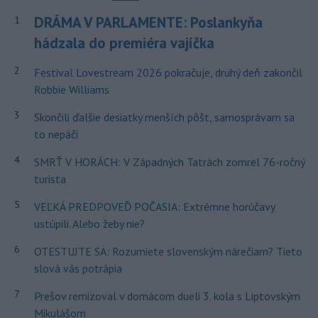
DRÁMA V PARLAMENTE: Poslankyňa
1
hádzala do premiéra vajíčka
2
Festival Lovestream 2026 pokračuje, druhý deň zakončil
Robbie Williams
3
Skončili ďalšie desiatky menších pôšt, samosprávam sa
to nepáči
4
SMRŤ V HORÁCH: V Západných Tatrách zomrel 76-ročný
turista
5
VEĽKÁ PREDPOVEĎ POČASIA: Extrémne horúčavy
ustúpili. Alebo žeby nie?
6
OTESTUJTE SA: Rozumiete slovenským nárečiam? Tieto
slová vás potrápia
7
Prešov remizoval v domácom dueli 3. kola s Liptovským
Mikulášom