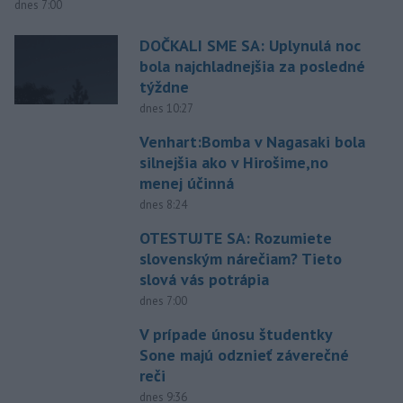
dnes 7:00
DOČKALI SME SA: Uplynulá noc
bola najchladnejšia za posledné
týždne
dnes 10:27
Venhart:Bomba v Nagasaki bola
silnejšia ako v Hirošime,no
menej účinná
dnes 8:24
OTESTUJTE SA: Rozumiete
slovenským nárečiam? Tieto
slová vás potrápia
dnes 7:00
V prípade únosu študentky
Sone majú odznieť záverečné
reči
dnes 9:36