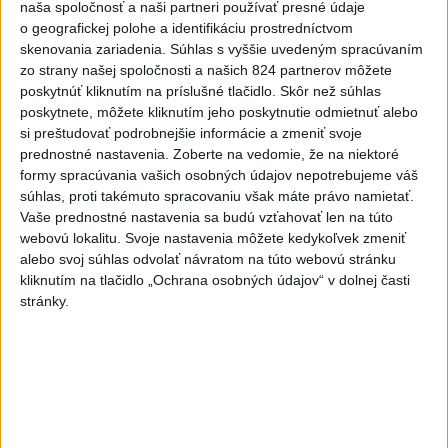
dnes 09:31
|
Pročko Jozef
naša spoločnosť a naši partneri používať presné údaje
o geografickej polohe a identifikáciu prostredníctvom
skenovania zariadenia. Súhlas s vyššie uvedeným spracúvaním
zo strany našej spoločnosti a našich 824 partnerov môžete
Neprehliadnite
poskytnúť kliknutím na príslušné tlačidlo. Skôr než súhlas
poskytnete, môžete kliknutím jeho poskytnutie odmietnuť alebo
VEĽKÁ PREDPOVEĎ POČASIA:
si preštudovať podrobnejšie informácie a zmeniť svoje
Extrémne horúčavy ustúpili. Alebo
prednostné nastavenia.
Zoberte na vedomie, že na niektoré
žeby nie?
formy spracúvania vašich osobných údajov nepotrebujeme váš
súhlas, proti takémuto spracovaniu však máte právo namietať.
Vaše prednostné nastavenia sa budú vzťahovať len na túto
HRABKO o výhode
webovú lokalitu. Svoje nastavenia môžete kedykoľvek zmeniť
Majerského:Mazurek a Laššáková majú
alebo svoj súhlas odvolať návratom na túto webovú stránku
rovnakých voličov
kliknutím na tlačidlo „Ochrana osobných údajov“ v dolnej časti
stránky.
ČIASTOČNÉ ZATMENIE SLNKA:
Pozorovať sa bude dať v stredu
ĎALŠÍ TEPLOTNÝ REKORD: Tentoraz
padol v Dolných Plachtinciach