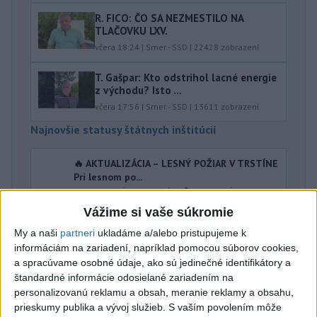
R. FICO: ČO SA NEZMESTILO NA
TLAČOVKU LXV.
včera 18:24
|
Smer - SSD
|
22428
zobrazení
T. Gašpar: Kto odstrihol lacné energie
z východu? Isto ...
včera 17:56
|
Smer - SSD
|
13611
zobrazení
Najnovšie statusy štátnych inštitúcií
🔥 AKTUALIZÁCIA – LESNÝ POŽIAR V TRSTÍNE
Pri lesnom po...
🔥 AKTUALIZÁCIA – LESNÝ POŽIAR V TRSTÍNE Pri
lesnom požiari v katastri obce Trstín aktuálne
Vážime si vaše súkromie
prebieha dohášanie jednotli...
dnes 09:06
|
Hasičský a záchranný zbor
My a naši
partneri
ukladáme a/alebo pristupujeme k
informáciám na zariadení, napríklad pomocou súborov cookies,
a spracúvame osobné údaje, ako sú jedinečné identifikátory a
Najnovšie politické statusy
štandardné informácie odosielané zariadením na
personalizovanú reklamu a obsah, meranie reklamy a obsahu,
Pročko Jozef
prieskumy publika a vývoj služieb.
S vaším povolením môže