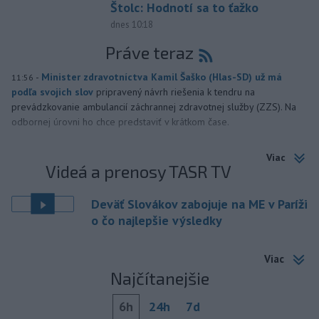
Štolc: Hodnotí sa to ťažko
dnes 10:18
Práve teraz
-
Minister zdravotníctva Kamil Šaško (Hlas-SD) už má
11:56
podľa svojich slov
pripravený návrh riešenia k tendru na
prevádzkovanie ambulancií záchrannej zdravotnej služby (ZZS). Na
odbornej úrovni ho chce predstaviť v krátkom čase.
Viac
Videá a prenosy TASR TV
Deväť Slovákov zabojuje na ME v Paríži
o čo najlepšie výsledky
Viac
Najčítanejšie
6h
24h
7d