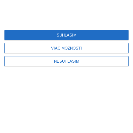
SÚHLASÍM
VIAC MOŽNOSTÍ
NESÚHLASÍM
....