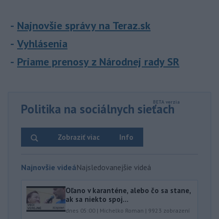
Najnovšie správy na Teraz.sk
Vyhlásenia
Priame prenosy z Národnej rady SR
Politika na sociálnych sieťach
Zobraziť viac
Info
Najnovšie videá
Najsledovanejšie videá
Oľano v karanténe, alebo čo sa stane,
ak sa niekto spoj...
dnes 05:00
|
Michelko Roman
|
9923
zobrazení