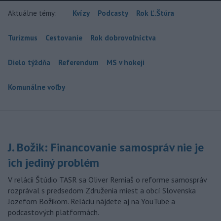
Aktuálne témy:
Kvízy
Podcasty
Rok Ľ.Štúra
Turizmus
Cestovanie
Rok dobrovoľníctva
Dielo týždňa
Referendum
MS v hokeji
Komunálne voľby
J. Božik: Financovanie samospráv nie je
ich jediný problém
V relácii Štúdio TASR sa Oliver Remiaš o reforme samospráv
rozprával s predsedom Združenia miest a obcí Slovenska
Jozefom Božikom. Reláciu nájdete aj na YouTube a
podcastových platformách.