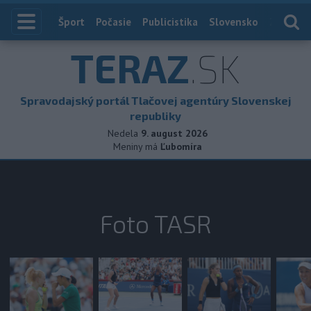
Index
Šport
Počasie
Publicistika
Slovensko
Zahranič
TERAZ
.SK
Spravodajský portál Tlačovej agentúry Slovenskej
republiky
Nedela
9. august 2026
Meniny má
Ľubomíra
Foto TASR