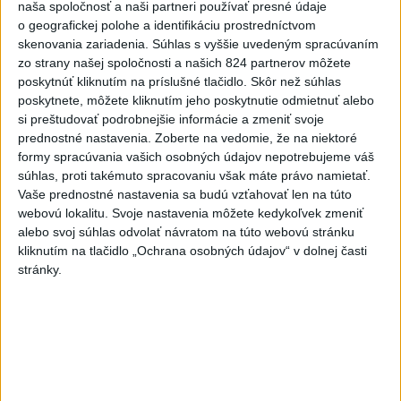
naša spoločnosť a naši partneri používať presné údaje
o geografickej polohe a identifikáciu prostredníctvom
Oľano v karanténe, alebo čo sa stane,
ak sa niekto spoj...
skenovania zariadenia. Súhlas s vyššie uvedeným spracúvaním
zo strany našej spoločnosti a našich 824 partnerov môžete
dnes 05:00
|
Michelko Roman
|
8699
zobrazení
poskytnúť kliknutím na príslušné tlačidlo. Skôr než súhlas
poskytnete, môžete kliknutím jeho poskytnutie odmietnuť alebo
R. FICO: ČO SA NEZMESTILO NA
TLAČOVKU LXV.
si preštudovať podrobnejšie informácie a zmeniť svoje
prednostné nastavenia.
Zoberte na vedomie, že na niektoré
včera 18:24
|
Smer - SSD
|
21179
zobrazení
formy spracúvania vašich osobných údajov nepotrebujeme váš
súhlas, proti takémuto spracovaniu však máte právo namietať.
T. Gašpar: Kto odstrihol lacné energie
z východu? Isto ...
Vaše prednostné nastavenia sa budú vzťahovať len na túto
webovú lokalitu. Svoje nastavenia môžete kedykoľvek zmeniť
včera 17:56
|
Smer - SSD
|
12676
zobrazení
alebo svoj súhlas odvolať návratom na túto webovú stránku
Najnovšie statusy štátnych inštitúcií
kliknutím na tlačidlo „Ochrana osobných údajov“ v dolnej časti
stránky.
✨ Nazrite s nami do ďalšej z
reprezentačných miestností...
✨ Nazrite s nami do ďalšej z reprezentačných
miestností Prezidentského paláca. Odpoveď na
dnešnú otázku sme pre vás opäť...
dnes 08:47
|
Kancelária prezidenta SR