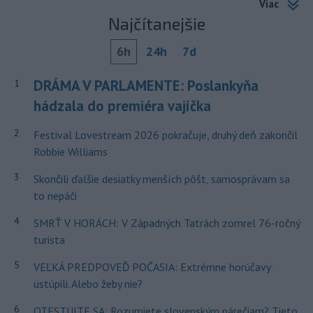
Viac
Najčítanejšie
6h
24h
7d
DRÁMA V PARLAMENTE: Poslankyňa
1
hádzala do premiéra vajíčka
2
Festival Lovestream 2026 pokračuje, druhý deň zakončil
Robbie Williams
3
Skončili ďalšie desiatky menších pôšt, samosprávam sa
to nepáči
4
SMRŤ V HORÁCH: V Západných Tatrách zomrel 76-ročný
turista
5
VEĽKÁ PREDPOVEĎ POČASIA: Extrémne horúčavy
ustúpili. Alebo žeby nie?
6
OTESTUJTE SA: Rozumiete slovenským nárečiam? Tieto