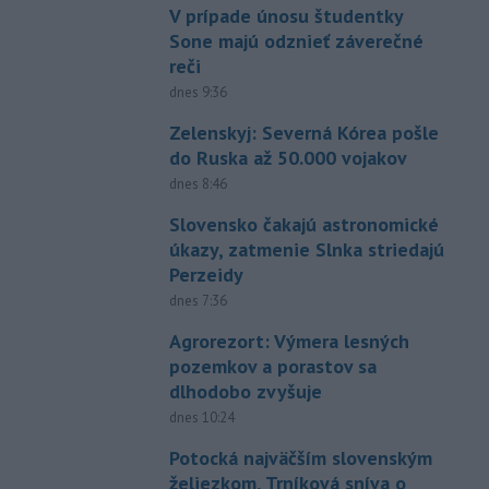
V prípade únosu študentky
Sone majú odznieť záverečné
reči
dnes 9:36
Zelenskyj: Severná Kórea pošle
do Ruska až 50.000 vojakov
dnes 8:46
Slovensko čakajú astronomické
úkazy, zatmenie Slnka striedajú
Perzeidy
dnes 7:36
Agrorezort: Výmera lesných
pozemkov a porastov sa
dlhodobo zvyšuje
dnes 10:24
Potocká najväčším slovenským
želiezkom, Trníková sníva o