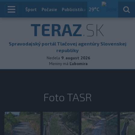
29
°C
Index
Šport
Počasie
Publicistika
Slovensko
Zahranič
TERAZ
.SK
Spravodajský portál Tlačovej agentúry Slovenskej
republiky
Nedela
9. august 2026
Meniny má
Ľubomíra
Foto TASR