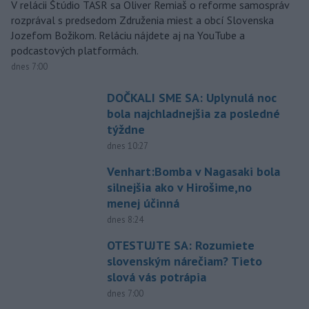
V relácii Štúdio TASR sa Oliver Remiaš o reforme samospráv
rozprával s predsedom Združenia miest a obcí Slovenska
Jozefom Božikom. Reláciu nájdete aj na YouTube a
podcastových platformách.
dnes 7:00
DOČKALI SME SA: Uplynulá noc
bola najchladnejšia za posledné
týždne
dnes 10:27
Venhart:Bomba v Nagasaki bola
silnejšia ako v Hirošime,no
menej účinná
dnes 8:24
OTESTUJTE SA: Rozumiete
slovenským nárečiam? Tieto
slová vás potrápia
dnes 7:00