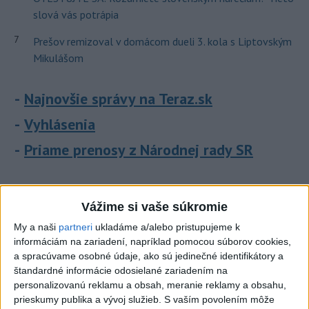
slová vás potrápia
7
Prešov remizoval v domácom dueli 3. kola s Liptovským
Mikulášom
Najnovšie správy na Teraz.sk
Vyhlásenia
Priame prenosy z Národnej rady SR
Vážime si vaše súkromie
Politika na sociálnych sieťach
My a naši
partneri
ukladáme a/alebo pristupujeme k
informáciám na zariadení, napríklad pomocou súborov cookies,
Zobraziť viac
Info
a spracúvame osobné údaje, ako sú jedinečné identifikátory a
štandardné informácie odosielané zariadením na
personalizovanú reklamu a obsah, meranie reklamy a obsahu,
Najnovšie videá
Najsledovanejšie videá
prieskumy publika a vývoj služieb.
S vaším povolením môže