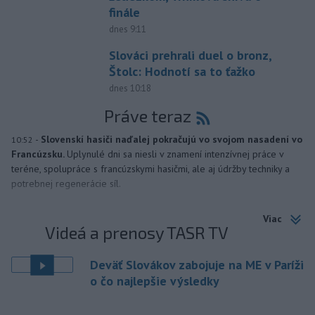
finále
dnes 9:11
Slováci prehrali duel o bronz,
Štolc: Hodnotí sa to ťažko
dnes 10:18
Práve teraz
-
Slovenskí hasiči naďalej pokračujú vo svojom nasadení vo
10:52
Francúzsku.
Uplynulé dni sa niesli v znamení intenzívnej práce v
teréne, spolupráce s francúzskymi hasičmi, ale aj údržby techniky a
potrebnej regenerácie síl.
Viac
Videá a prenosy TASR TV
Deväť Slovákov zabojuje na ME v Paríži
o čo najlepšie výsledky