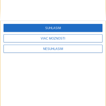
....
SÚHLASÍM
VIAC MOŽNOSTÍ
NESÚHLASÍM
....