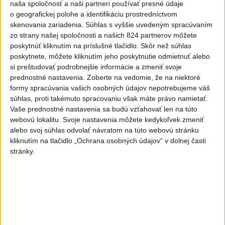
naša spoločnosť a naši partneri používať presné údaje
padol v Dolných Plachtinciach
o geografickej polohe a identifikáciu prostredníctvom
skenovania zariadenia. Súhlas s vyššie uvedeným spracúvaním
zo strany našej spoločnosti a našich 824 partnerov môžete
V Budapešti opäť padol teplotný
poskytnúť kliknutím na príslušné tlačidlo. Skôr než súhlas
rekord, tretí za päť týždňov
poskytnete, môžete kliknutím jeho poskytnutie odmietnuť alebo
si preštudovať podrobnejšie informácie a zmeniť svoje
prednostné nastavenia.
Zoberte na vedomie, že na niektoré
VIDEO: Umelá inteligencia a robotika
formy spracúvania vašich osobných údajov nepotrebujeme váš
pomáhajú už aj záchranárom
súhlas, proti takémuto spracovaniu však máte právo namietať.
Vaše prednostné nastavenia sa budú vzťahovať len na túto
webovú lokalitu. Svoje nastavenia môžete kedykoľvek zmeniť
alebo svoj súhlas odvolať návratom na túto webovú stránku
Správy
kliknutím na tlačidlo „Ochrana osobných údajov“ v dolnej časti
stránky.