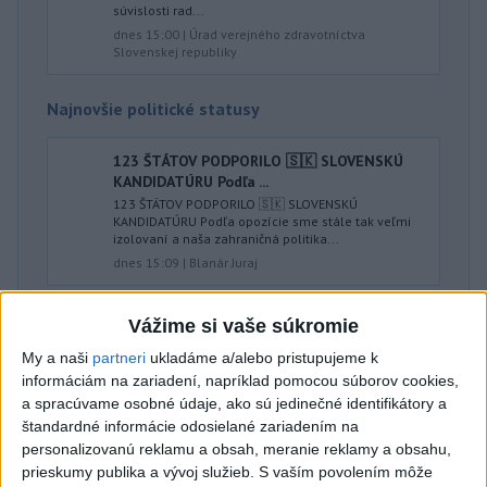
súvislosti rad...
dnes 15:00
|
Úrad verejného zdravotníctva
Slovenskej republiky
Najnovšie politické statusy
123 ŠTÁTOV PODPORILO 🇸🇰 SLOVENSKÚ
KANDIDATÚRU Podľa ...
123 ŠTÁTOV PODPORILO 🇸🇰 SLOVENSKÚ
KANDIDATÚRU Podľa opozície sme stále tak veľmi
izolovaní a naša zahraničná politika...
dnes 15:09
|
Blanár Juraj
Vážime si vaše súkromie
Neprehliadnite
My a naši
partneri
ukladáme a/alebo pristupujeme k
informáciám na zariadení, napríklad pomocou súborov cookies,
ČIASTOČNÉ ZATMENIE SLNKA:
a spracúvame osobné údaje, ako sú jedinečné identifikátory a
Pozorovať sa bude dať v stredu
štandardné informácie odosielané zariadením na
personalizovanú reklamu a obsah, meranie reklamy a obsahu,
prieskumy publika a vývoj služieb.
S vaším povolením môže
ĎALŠÍ TEPLOTNÝ REKORD: Tentoraz