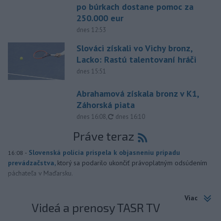
po búrkach dostane pomoc za
250.000 eur
dnes 12:53
Slováci získali vo Vichy bronz,
Lacko: Rastú talentovaní hráči
dnes 15:51
Abrahamová získala bronz v K1,
Záhorská piata
aktualizované
dnes 16:08
,
dnes 16:10
Práve teraz
-
Slovenská polícia prispela k objasneniu prípadu
16:08
prevádzačstva,
ktorý sa podarilo ukončiť právoplatným odsúdením
páchateľa v Maďarsku.
Viac
Videá a prenosy TASR TV