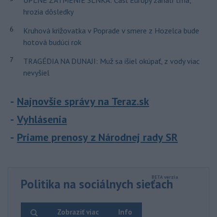
ÚPLNÉ ZATMENIE SLNKA: Časť Európy zahalí tma,
hrozia dôsledky
6
Kruhová križovatka v Poprade v smere z Hozelca bude
hotová budúci rok
7
TRAGÉDIA NA DUNAJI: Muž sa išiel okúpať, z vody viac
nevyšiel
Najnovšie správy na Teraz.sk
Vyhlásenia
Priame prenosy z Národnej rady SR
Politika na sociálnych sieťach
Zobraziť viac
Info