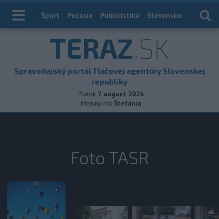
Index
Šport
Počasie
Publicistika
Slovensko
Zahranič
TERAZ
.SK
Spravodajský portál Tlačovej agentúry Slovenskej
republiky
Piatok
7. august 2026
Meniny má
Štefánia
Foto TASR