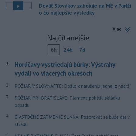
Deväť Slovákov zabojuje na ME v Paríži
o čo najlepšie výsledky
Viac
Najčítanejšie
6h
24h
7d
Horúčavy vystriedajú búrky: Výstrahy
1
vydali vo viacerých okresoch
2
POŽIAR V SLOVNAFTE: Došlo k narušeniu jednej z nádrží
3
POŽIAR PRI BRATISLAVE: Plamene pohltili skládku
odpadu
4
ČIASTOČNÉ ZATMENIE SLNKA: Pozorovať sa bude dať v
stredu
5