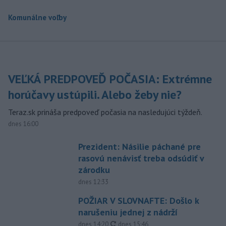
Komunálne voľby
VEĽKÁ PREDPOVEĎ POČASIA: Extrémne
horúčavy ustúpili. Alebo žeby nie?
Teraz.sk prináša predpoveď počasia na nasledujúci týždeň.
dnes 16:00
Prezident: Násilie páchané pre
rasovú nenávisť treba odsúdiť v
zárodku
dnes 12:33
POŽIAR V SLOVNAFTE: Došlo k
narušeniu jednej z nádrží
aktualizované
dnes 14:20
,
dnes 15:46