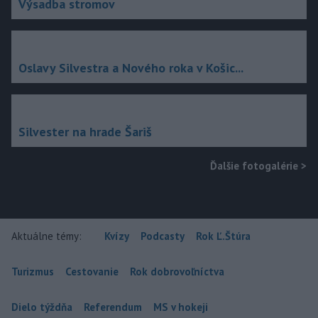
Výsadba stromov
Oslavy Silvestra a Nového roka v Košic...
Silvester na hrade Šariš
Ďalšie fotogalérie
>
Aktuálne témy:
Kvízy
Podcasty
Rok Ľ.Štúra
Turizmus
Cestovanie
Rok dobrovoľníctva
Dielo týždňa
Referendum
MS v hokeji