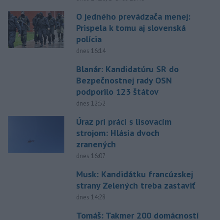
O jedného prevádzača menej:
Prispela k tomu aj slovenská
polícia
dnes 16:14
Blanár: Kandidatúru SR do
Bezpečnostnej rady OSN
podporilo 123 štátov
dnes 12:52
Úraz pri práci s lisovacím
strojom: Hlásia dvoch
zranených
dnes 16:07
Musk: Kandidátku francúzskej
strany Zelených treba zastaviť
dnes 14:28
Tomáš: Takmer 200 domácností