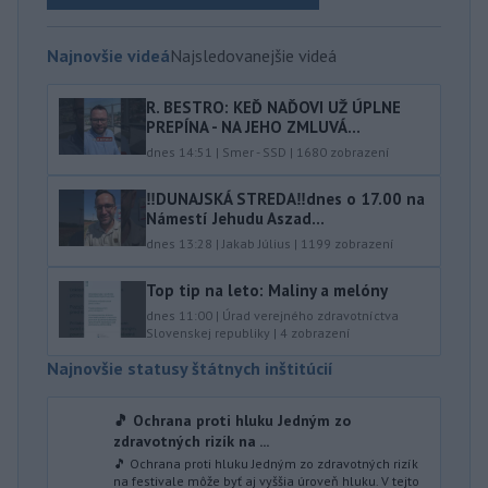
Najnovšie videá
Najsledovanejšie videá
R. BESTRO: KEĎ NAĎOVI UŽ ÚPLNE
PREPÍNA - NA JEHO ZMLUVÁ...
dnes 14:51
|
Smer - SSD
|
1680
zobrazení
‼️DUNAJSKÁ STREDA‼️dnes o 17.00 na
Námestí Jehudu Aszad...
dnes 13:28
|
Jakab Július
|
1199
zobrazení
Top tip na leto: Maliny a melóny
dnes 11:00
|
Úrad verejného zdravotníctva
Slovenskej republiky
|
4
zobrazení
Najnovšie statusy štátnych inštitúcií
🎵 Ochrana proti hluku Jedným zo
zdravotných rizík na ...
🎵 Ochrana proti hluku Jedným zo zdravotných rizík
na festivale môže byť aj vyššia úroveň hluku. V tejto