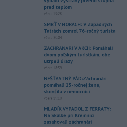
vydalo výstrahy prvého stupňa
pred teplom
včera 19:28
SMRŤ V HORÁCH: V Západných
Tatrách zomrel 76-ročný turista
včera 20:04
ZÁCHRANÁRI V AKCII: Pomáhali
dvom poľským turistkám, obe
utrpeli úrazy
včera 18:39
NEŠŤASTNÝ PÁD:Záchranári
pomáhali 25-ročnej žene,
skončila v nemocnici
včera 19:10
MLADÍK VYPADOL Z FERRATY:
Na Skalke pri Kremnici
zasahovali záchranári