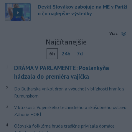
Deväť Slovákov zabojuje na ME v Paríži
o čo najlepšie výsledky
Viac
Najčítanejšie
6h
24h
7d
DRÁMA V PARLAMENTE: Poslankyňa
1
hádzala do premiéra vajíčka
2
Do Bulharska vnikol dron a vybuchol v blízkosti hraníc s
Rumunskom
3
V blízkosti Vojenského technického a skúšobného ústavu
Záhorie HORÍ
4
Očovská folklórna hruda tradične privítala domáce