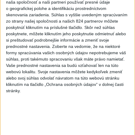
naša spoločnosť a naši partneri používať presné údaje
Majerského:Mazurek a Laššáková majú
o geografickej polohe a identifikáciu prostredníctvom
rovnakých voličov
skenovania zariadenia. Súhlas s vyššie uvedeným spracúvaním
zo strany našej spoločnosti a našich 824 partnerov môžete
ČIASTOČNÉ ZATMENIE SLNKA:
poskytnúť kliknutím na príslušné tlačidlo. Skôr než súhlas
Pozorovať sa bude dať v stredu
poskytnete, môžete kliknutím jeho poskytnutie odmietnuť alebo
si preštudovať podrobnejšie informácie a zmeniť svoje
prednostné nastavenia.
Zoberte na vedomie, že na niektoré
ĎALŠÍ TEPLOTNÝ REKORD: Tentoraz
formy spracúvania vašich osobných údajov nepotrebujeme váš
padol v Dolných Plachtinciach
súhlas, proti takémuto spracovaniu však máte právo namietať.
Vaše prednostné nastavenia sa budú vzťahovať len na túto
webovú lokalitu. Svoje nastavenia môžete kedykoľvek zmeniť
alebo svoj súhlas odvolať návratom na túto webovú stránku
Správy
kliknutím na tlačidlo „Ochrana osobných údajov“ v dolnej časti
stránky.