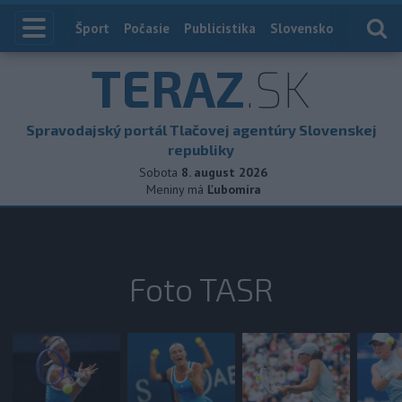
Index
Šport
Počasie
Publicistika
Slovensko
Zahranič
TERAZ
.SK
Spravodajský portál Tlačovej agentúry Slovenskej
republiky
Sobota
8. august 2026
Meniny má
Ľubomíra
Foto TASR