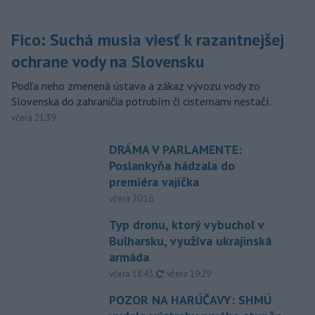
Fico: Suchá musia viesť k razantnejšej
ochrane vody na Slovensku
Podľa neho zmenená ústava a zákaz vývozu vody zo
Slovenska do zahraničia potrubím či cisternami nestačí.
včera 21:39
DRÁMA V PARLAMENTE:
Poslankyňa hádzala do
premiéra vajíčka
včera 20:16
Typ dronu, ktorý vybuchol v
Bulharsku, využíva ukrajinská
armáda
aktualizované
včera 18:43
,
včera 19:29
POZOR NA HARÚČAVY: SHMÚ