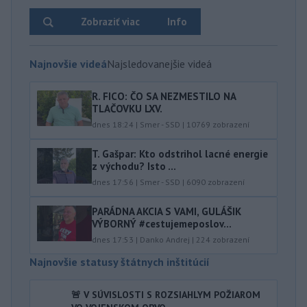
Zobraziť viac
Info
Najnovšie videá
Najsledovanejšie videá
R. FICO: ČO SA NEZMESTILO NA
TLAČOVKU LXV.
dnes 18:24
|
Smer - SSD
|
10769
zobrazení
T. Gašpar: Kto odstrihol lacné energie
z východu? Isto ...
dnes 17:56
|
Smer - SSD
|
6090
zobrazení
PARÁDNA AKCIA S VAMI, GULÁŠIK
VÝBORNÝ #cestujemeposlov...
dnes 17:53
|
Danko Andrej
|
224
zobrazení
Najnovšie statusy štátnych inštitúcií
🚨 V SÚVISLOSTI S ROZSIAHLYM POŽIAROM