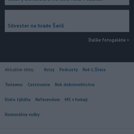
Silvester na hrade Šariš
Ďalšie fotogalérie
>
Aktuálne témy:
Kvízy
Podcasty
Rok Ľ.Štúra
Turizmus
Cestovanie
Rok dobrovoľníctva
Dielo týždňa
Referendum
MS v hokeji
Komunálne voľby