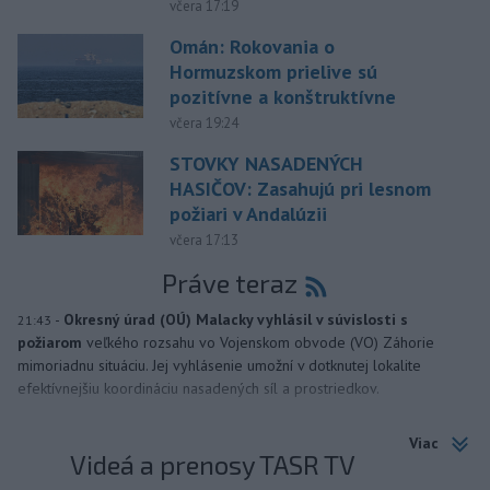
včera 17:19
Omán: Rokovania o
Hormuzskom prielive sú
pozitívne a konštruktívne
včera 19:24
STOVKY NASADENÝCH
HASIČOV: Zasahujú pri lesnom
požiari v Andalúzii
včera 17:13
Práve teraz
-
Okresný úrad (OÚ) Malacky vyhlásil v súvislosti s
21:43
požiarom
veľkého rozsahu vo Vojenskom obvode (VO) Záhorie
mimoriadnu situáciu. Jej vyhlásenie umožní v dotknutej lokalite
efektívnejšiu koordináciu nasadených síl a prostriedkov.
Viac
Videá a prenosy TASR TV