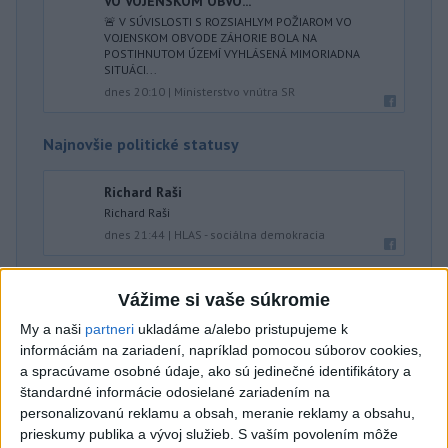
VO VOJENSKOM OBVO...
🚨 V SÚVISLOSTI S ROZSIAHLYM POŽIAROM VO
VOJENSKOM OBVODE ZÁHORIE BOLA NA
POSTIHNUTOM ÚZEMÍ VYHLÁSENÁ MIMORIADNA
SITUÁCI...
dnes 20:10
|
Ministerstvo vnútra SR
Najnovšie politické statusy
Richard Raši
Richard Raši
dnes 21:44
|
HLAS - sociálna demokracia
Neprehliadnite
Vážime si vaše súkromie
My a naši
partneri
ukladáme a/alebo pristupujeme k
VEĽKÁ PREDPOVEĎ POČASIA:
informáciám na zariadení, napríklad pomocou súborov cookies,
a spracúvame osobné údaje, ako sú jedinečné identifikátory a
Extrémne horúčavy ustúpili. Alebo
štandardné informácie odosielané zariadením na
žeby nie?
personalizovanú reklamu a obsah, meranie reklamy a obsahu,
prieskumy publika a vývoj služieb.
S vaším povolením môže
HRABKO o výhode