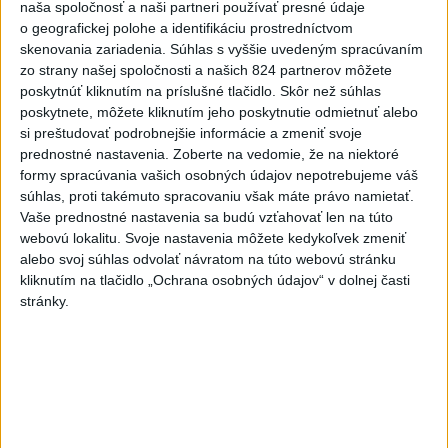
V Budapešti opäť padol teplotný
naša spoločnosť a naši partneri používať presné údaje
rekord, tretí za päť týždňov
o geografickej polohe a identifikáciu prostredníctvom
skenovania zariadenia. Súhlas s vyššie uvedeným spracúvaním
zo strany našej spoločnosti a našich 824 partnerov môžete
VIDEO: Umelá inteligencia a robotika
poskytnúť kliknutím na príslušné tlačidlo. Skôr než súhlas
pomáhajú už aj záchranárom
poskytnete, môžete kliknutím jeho poskytnutie odmietnuť alebo
si preštudovať podrobnejšie informácie a zmeniť svoje
prednostné nastavenia.
Zoberte na vedomie, že na niektoré
formy spracúvania vašich osobných údajov nepotrebujeme váš
Správy
súhlas, proti takémuto spracovaniu však máte právo namietať.
Vaše prednostné nastavenia sa budú vzťahovať len na túto
webovú lokalitu. Svoje nastavenia môžete kedykoľvek zmeniť
alebo svoj súhlas odvolať návratom na túto webovú stránku
kliknutím na tlačidlo „Ochrana osobných údajov“ v dolnej časti
stránky.