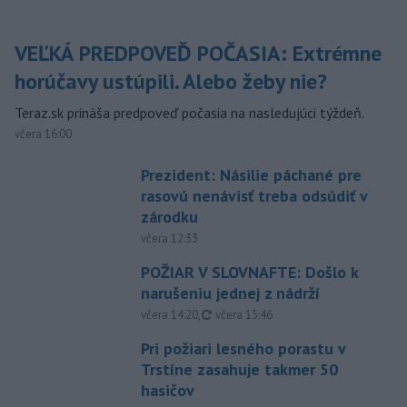
VEĽKÁ PREDPOVEĎ POČASIA: Extrémne
horúčavy ustúpili. Alebo žeby nie?
Teraz.sk prináša predpoveď počasia na nasledujúci týždeň.
včera 16:00
Prezident: Násilie páchané pre
rasovú nenávisť treba odsúdiť v
zárodku
včera 12:33
POŽIAR V SLOVNAFTE: Došlo k
narušeniu jednej z nádrží
aktualizované
včera 14:20
,
včera 15:46
Pri požiari lesného porastu v
Trstíne zasahuje takmer 50
hasičov