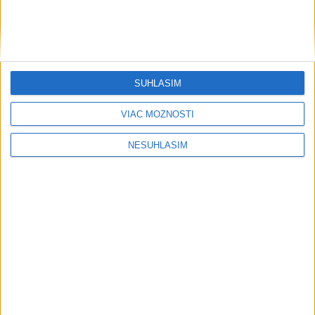
SÚHLASÍM
VIAC MOŽNOSTÍ
NESÚHLASÍM
....