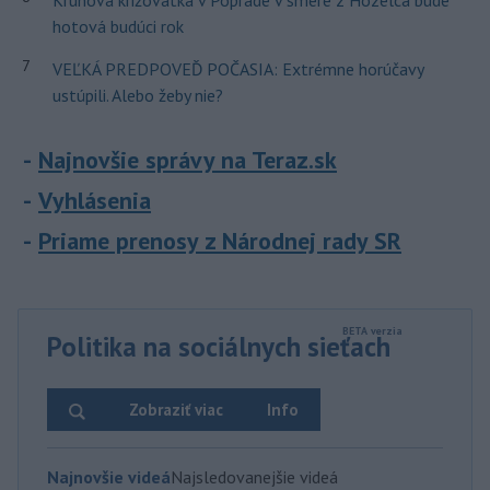
Kruhová križovatka v Poprade v smere z Hozelca bude
hotová budúci rok
7
VEĽKÁ PREDPOVEĎ POČASIA: Extrémne horúčavy
ustúpili. Alebo žeby nie?
Najnovšie správy na Teraz.sk
Vyhlásenia
Priame prenosy z Národnej rady SR
Politika na sociálnych sieťach
Zobraziť viac
Info
Najnovšie videá
Najsledovanejšie videá