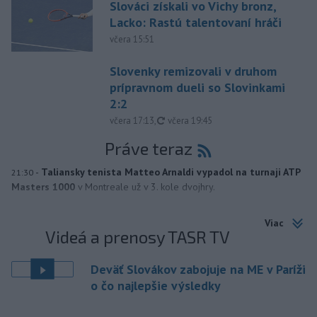
Slováci získali vo Vichy bronz,
Lacko: Rastú talentovaní hráči
včera 15:51
Slovenky remizovali v druhom
prípravnom dueli so Slovinkami
2:2
aktualizované
včera 17:13
,
včera 19:45
Práve teraz
-
Taliansky tenista Matteo Arnaldi vypadol na turnaji ATP
21:30
Masters 1000
v Montreale už v 3. kole dvojhry.
Viac
Videá a prenosy TASR TV
Deväť Slovákov zabojuje na ME v Paríži
o čo najlepšie výsledky