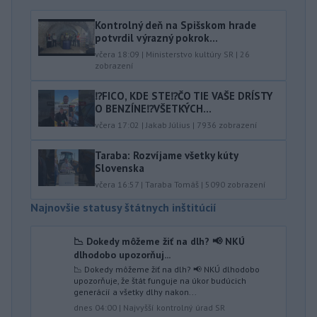
Kontrolný deň na Spišskom hrade
potvrdil výrazný pokrok...
včera 18:09
|
Ministerstvo kultúry SR
|
26
zobrazení
⁉️FICO, KDE STE⁉️ČO TIE VAŠE DRÍSTY
O BENZÍNE⁉️VŠETKÝCH...
včera 17:02
|
Jakab Július
|
7936
zobrazení
Taraba: Rozvíjame všetky kúty
Slovenska
včera 16:57
|
Taraba Tomáš
|
5090
zobrazení
Najnovšie statusy štátnych inštitúcií
📉 Dokedy môžeme žiť na dlh? 📢 NKÚ
dlhodobo upozorňuj...
📉 Dokedy môžeme žiť na dlh? 📢 NKÚ dlhodobo
upozorňuje, že štát funguje na úkor budúcich
generácií a všetky dlhy nakon...
dnes 04:00
|
Najvyšší kontrolný úrad SR