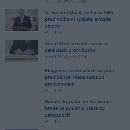
aktualizované
včera 20:21
,
včera 21:05
A. Danko vylúčil, že by sa SNS
pred voľbami spájala, avizuje
zmeny
včera 18:51
Senát USA schválil zákon o
sankciách proti Rusku
aktualizované
včera 19:50
,
včera 20:20
Magyar o kandidátoch na post
prezidenta: Mená nebudú
prekvapením
včera 17:31
Románsky palác na Spišskom
hrade sa podarilo staticky
zabezpečiť
včera 18:00