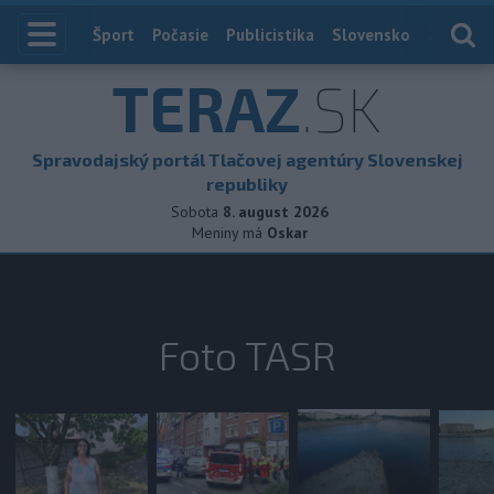
Index
Šport
Počasie
Publicistika
Slovensko
Zahranič
TERAZ
.SK
Spravodajský portál Tlačovej agentúry Slovenskej
republiky
Sobota
8. august 2026
Meniny má
Oskar
Foto TASR