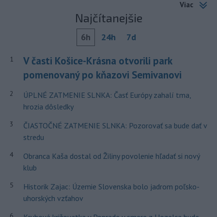
Viac
Najčítanejšie
6h
24h
7d
V časti Košice-Krásna otvorili park
1
pomenovaný po kňazovi Semivanovi
2
ÚPLNÉ ZATMENIE SLNKA: Časť Európy zahalí tma,
hrozia dôsledky
3
ČIASTOČNÉ ZATMENIE SLNKA: Pozorovať sa bude dať v
stredu
4
Obranca Kaša dostal od Žiliny povolenie hľadať si nový
klub
5
Historik Zajac: Územie Slovenska bolo jadrom poľsko-
uhorských vzťahov
6