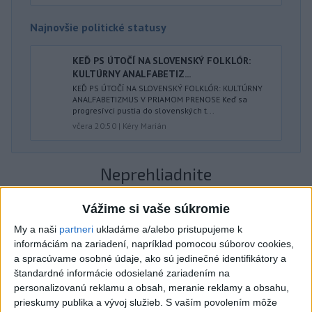
Najnovšie politické statusy
KEĎ PS ÚTOČÍ NA SLOVENSKÝ FOLKLÓR:
KULTÚRNY ANALFABETIZ...
KEĎ PS ÚTOČÍ NA SLOVENSKÝ FOLKLÓR: KULTÚRNY
ANALFABETIZMUS V PRIAMOM PRENOSE Keď sa
progresívci pustia do slovenských t...
včera 20:50
|
Kéry Marián
Neprehliadnite
ČIASTOČNÉ ZATMENIE SLNKA:
Vážime si vaše súkromie
Pozorovať sa bude dať v stredu
My a naši
partneri
ukladáme a/alebo pristupujeme k
informáciám na zariadení, napríklad pomocou súborov cookies,
a spracúvame osobné údaje, ako sú jedinečné identifikátory a
ĎALŠÍ TEPLOTNÝ REKORD: Tentoraz
štandardné informácie odosielané zariadením na
padol v Dolných Plachtinciach
personalizovanú reklamu a obsah, meranie reklamy a obsahu,
prieskumy publika a vývoj služieb.
S vaším povolením môže