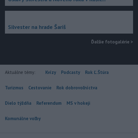
Silvester na hrade Šariš
Ďalšie fotogalérie
>
Aktuálne témy:
Kvízy
Podcasty
Rok Ľ.Štúra
Turizmus
Cestovanie
Rok dobrovoľníctva
Dielo týždňa
Referendum
MS v hokeji
Komunálne voľby