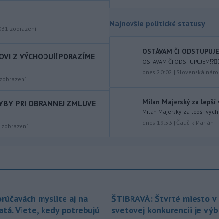
a na východe krajiny vydal Slovenský
hydrometeorologický ústav (SHMÚ)
výstrahy tretieho stupňa pred
Najnovšie politické statusy
031
zobrazení
vysokými teplotami.
-
Izraelská armáda v stredu
17:58
OSTÁVAM ČI ODSTUPUJEM⁉️
COVI Z VÝCHODU‼️PORAZÍME
vykonala raziu v palestínskom
OSTÁVAM ČI ODSTUPUJEM⁉️🤷🏻‍
utečeneckom
tábore Kalandijá
dnes 20:02
|
Slovenská náro
zobrazení
neďaleko Jeruzalema, kde narastá
napätie, pretože jeho obyvatelia sa
obávajú vysťahovania.
Milan Majerský za lepší
HYBY PRI OBRANNEJ ZMLUVE
Milan Majerský za lepší vých
-
Na severnom výbežku
17:32
dnes 19:53
|
Čaučík Marián
zobrazení
ostrova Szigetcsúcs na Dunaji v
maďarskej obci
Kisoroszi našli v
koryte rieky bombu s hmotnosťou
približne 500 kilogramov. Samospráva
to v stredu uviedla na svojej webovej
stránke, pričom neskôr napísala, že
pyrotechnici ju úspešne odstránili.
orúčavách myslite aj na
ŠTIBRAVÁ: Štvrté miesto v 
atá. Viete, kedy potrebujú
svetovej konkurencii je vý
-
Pri izraelskom útoku na juhu
17:19