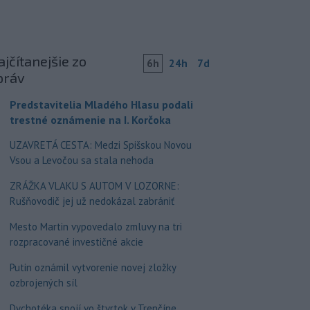
jčítanejšie zo
6h
24h
7d
práv
Predstavitelia Mladého Hlasu podali
trestné oznámenie na I. Korčoka
UZAVRETÁ CESTA: Medzi Spišskou Novou
Vsou a Levočou sa stala nehoda
ZRÁŽKA VLAKU S AUTOM V LOZORNE:
Rušňovodič jej už nedokázal zabrániť
Mesto Martin vypovedalo zmluvy na tri
rozpracované investičné akcie
Putin oznámil vytvorenie novej zložky
ozbrojených síl
Dychotéka spojí vo štvrtok v Trenčíne