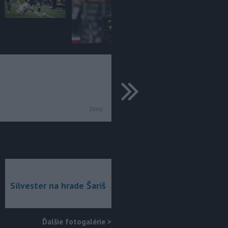
ďalšie
Zdroj:
Silvester na hrade Šariš
Ďalšie fotogalérie
>