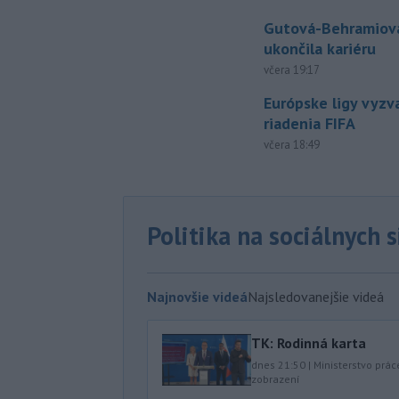
Gutová-Behramiová
ukončila kariéru
včera 19:17
Európske ligy vyzv
riadenia FIFA
včera 18:49
Politika na sociálnych 
Najnovšie videá
Najsledovanejšie videá
TK: Rodinná karta
dnes 21:50
|
Ministerstvo prác
zobrazení