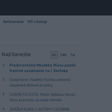
Referendum
MS v hokeji
Najčítanejšie
6h
24h
7d
Predstavitelia Mladého Hlasu podali
1
trestné oznámenie na I. Korčoka
2
Český herec Vladimír Polívka odmietol
zaujímavé filmové projekty
3
UZAVRETÁ CESTA: Medzi Spišskou Novou
Vsou a Levočou sa stala nehoda
4
ZRÁŽKA VLAKU S AUTOM V LOZORNE: