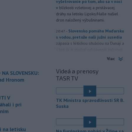
vyšetrovanie po tom, ako sa v noci
v
blízkosti vzletovej a pristávacej
dráhy na letisku Lipsko/Halle našiel
dron naložený výbušninami.
-
Slovensko pomáha Maďarsku
20:47
s vodou, pretože naši južní susedia
zápasia s kritickou situáciou na Dunaji a
v hre je aj možné odstavenie jadrovej
elektrárne.
Viac
-
Litovská pohraničná stráž
20:17
Videá a prenosy
 NA SLOVENSKU:
objavila ďalší podzemný tunel,
TASR TV
ktorý mal
slúžiť na nelegálne
nad Hronom
prevádzanie migrantov z Bieloruska
é
na územie tohto členského štátu
TI V
Európskej únie.
TK Ministra spravodlivosti SR B.
ali i pri
Suska
-
Ruská dezinformačná
20:08
aním
kampaň sa vo Francúzsku zamerala
na ďalšieho
kandidáta, bývalého
centristického premiéra Attala. Ako
 na letisku
Na Európskom pohári v Žiline sa