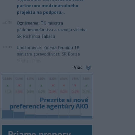
partnerom medzinárodného
projektu na podporu...
10:36
Oznámenie: TK ministra
pôdohospodárstva a rozvoja vidieka
SR Richarda Takáča
09:49
Upozornenie: Zmena termínu TK
ministra spravodlivosti SR Borisa
Suska - dnes
Viac
Priame prenosy