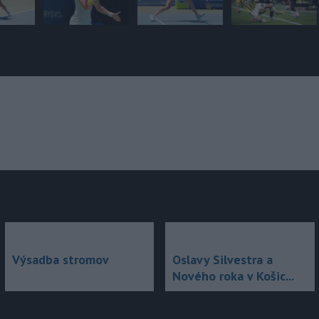
júce
Výsadba stromov
Oslavy Silvestra a
Nového roka v Košic...