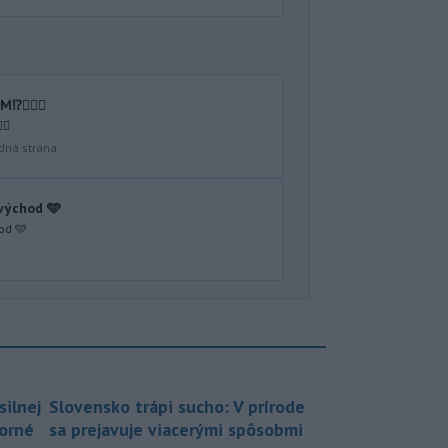
🤷🏻‍♂️
♂️
dná strana
 východ 🩵
od 🩵
silnej
Slovensko trápi sucho: V prírode
borné
sa prejavuje viacerými spôsobmi