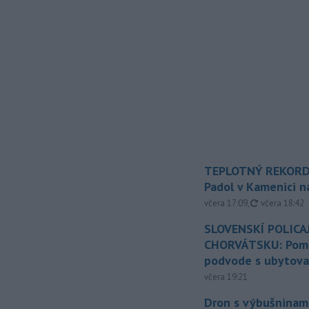
TEPLOTNÝ REKORD
Padol v Kamenici 
aktualizovan
včera 17:09
,
včera 18:42
SLOVENSKÍ POLICAJ
CHORVÁTSKU: Pomáh
podvode s ubytov
včera 19:21
Dron s výbušninami