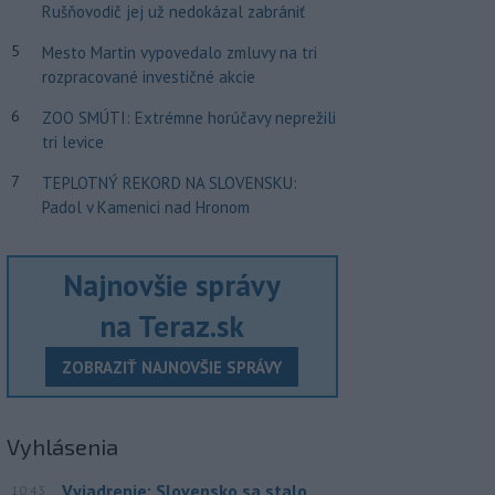
Rušňovodič jej už nedokázal zabrániť
5
Mesto Martin vypovedalo zmluvy na tri
rozpracované investičné akcie
6
ZOO SMÚTI: Extrémne horúčavy neprežili
tri levice
7
TEPLOTNÝ REKORD NA SLOVENSKU:
Padol v Kamenici nad Hronom
Najnovšie správy
na Teraz.sk
ZOBRAZIŤ NAJNOVŠIE SPRÁVY
Vyhlásenia
Vyjadrenie: Slovensko sa stalo
10:43