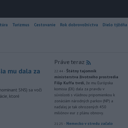
túra
Turizmus
Cestovanie
Rok dobrovoľníctva
Dielo týždňa
Práve teraz
sia mu dala za
-
Štátny tajomník
22:44
ministerstva životného prostredia
Filip Kuffa tvrdí,
že mu Európska
komisia (EK) dala za pravdu v
nominant SNS) sa voči
súvislosti s vládnou pripomienkou k
ácie, ktoré
zonáciám národných parkov (NP) a
naďalej je tak ohrozených 450
miliónov eur z plánu obnovy.
-
Nemecko v stredu začalo
21:25