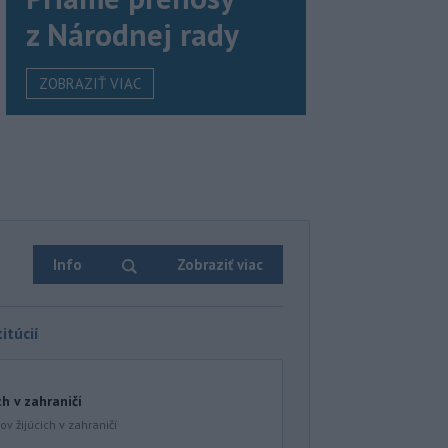
z Národnej rady
ZOBRAZIŤ VIAC
Info
Zobraziť viac
itúcií
ch v zahraničí
v žijúcich v zahraničí