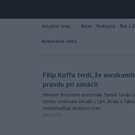
Aktuálne témy:
Kvízy
Podcasty
Rok Ľ.Š
Komunálne voľby
Filip Kuffa tvrdí, že eurokomi
pravdu pri zonácii
Minister životného prostredia Tomáš Taraba (
týmto tvrdeniam ohradil s tým, že ide o fabul
neodzrkadľujú skutkový stav.
včera 22:53