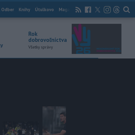
 Odber
Knihy
Útulkovo
Magazín
News Now
Archív
TASR
Rok
dobrovoľníctva
ky
Všetky správy