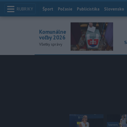
RUBRIKY
Index
Šport
Počasie
Publicistika
Slovensko
Komunálne
voľby 2026
S
Všetky správy