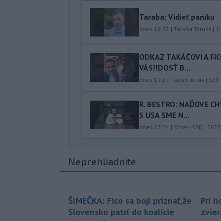
Taraba: Vidieť paniku
dnes 19:32
|
Taraba Tomáš
|
1
ODKAZ TAKÁČOVI A FI
VÁS‼️DOSŤ B...
dnes 19:27
|
Jakab Július
|
328
R. BESTRO: NAĎOVE C
S USA SME N...
dnes 17:34
|
Smer - SSD
|
3025
Neprehliadnite
ŠIMEČKA: Fico sa bojí priznať,že
Pri h
Slovensko patrí do koalície
zvier