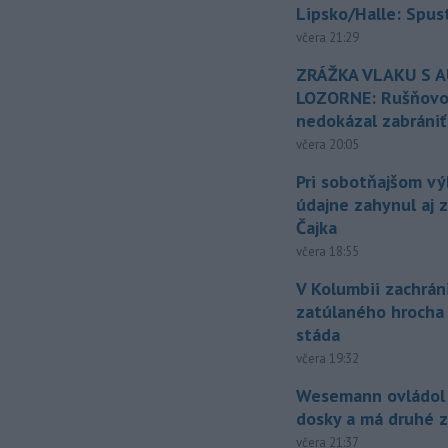
Lipsko/Halle: Spus
včera 21:29
ZRÁŽKA VLAKU S 
LOZORNE: Rušňovod
nedokázal zabrániť
včera 20:05
Pri sobotňajšom v
údajne zahynul aj 
Čajka
včera 18:55
V Kolumbii zachrán
zatúlaného hrocha
stáda
včera 19:32
Wesemann ovládol 
dosky a má druhé z
včera 21:37