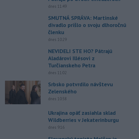
dnes 11:49
SMUTNÁ SPRÁVA: Martinské
divadlo prišlo o svoju dlhoročnú
členku
dnes 10:29
NEVIDELI STE HO? Pátrajú
Aladárovi Illésovi z
Turčianskeho Petra
dnes 11:02
Srbsko potvrdilo návštevu
Zelenského
dnes 10:58
Ukrajina opäť zasiahla sklad
Wildberries v Jekaterinburgu
dnes 9:16
Slovenský tenista Molčan je