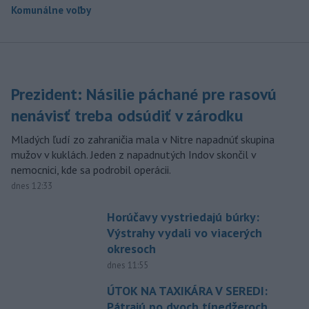
Komunálne voľby
Prezident: Násilie páchané pre rasovú
nenávisť treba odsúdiť v zárodku
Mladých ľudí zo zahraničia mala v Nitre napadnúť skupina
mužov v kuklách. Jeden z napadnutých Indov skončil v
nemocnici, kde sa podrobil operácii.
dnes 12:33
Horúčavy vystriedajú búrky:
Výstrahy vydali vo viacerých
okresoch
dnes 11:55
ÚTOK NA TAXIKÁRA V SEREDI:
Pátrajú po dvoch tínedžeroch