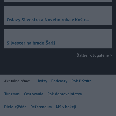
Oslavy Silvestra a Nového roka v Košic...
Silvester na hrade Šariš
Ďalšie fotogalérie
>
Aktuálne témy:
Kvízy
Podcasty
Rok Ľ.Štúra
Turizmus
Cestovanie
Rok dobrovoľníctva
Dielo týždňa
Referendum
MS v hokeji