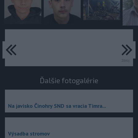
predchádzajúce
ďa
Zdroj:
Ďalšie fotogalérie
Na javisko Činohry SND sa vracia Timra...
Výsadba stromov