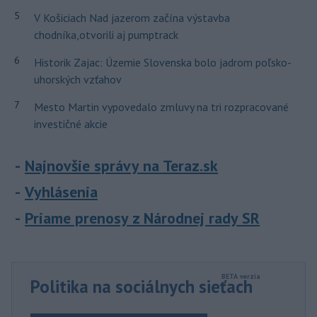
5
V Košiciach Nad jazerom začína výstavba
chodníka,otvorili aj pumptrack
6
Historik Zajac: Územie Slovenska bolo jadrom poľsko-
uhorských vzťahov
7
Mesto Martin vypovedalo zmluvy na tri rozpracované
investičné akcie
Najnovšie správy na Teraz.sk
Vyhlásenia
Priame prenosy z Národnej rady SR
Politika na sociálnych sieťach