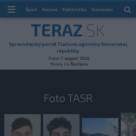
Index
Šport
Počasie
Publicistika
Slovensko
Zahranič
TERAZ
.SK
Spravodajský portál Tlačovej agentúry Slovenskej
republiky
Piatok
7. august 2026
Meniny má
Štefánia
Foto TASR