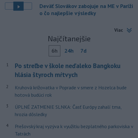
Deväť Slovákov zabojuje na ME v Paríži
o čo najlepšie výsledky
Viac
Najčítanejšie
6h
24h
7d
Po streľbe v škole neďaleko Bangkoku
1
hlásia štyroch mŕtvych
2
Kruhová križovatka v Poprade v smere z Hozelca bude
hotová budúci rok
3
ÚPLNÉ ZATMENIE SLNKA: Časť Európy zahalí tma,
hrozia dôsledky
4
Prešovský kraj vyzýva k využitiu bezplatného parkoviska v
Tatrách