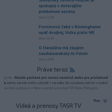
spokojný s doterajším
priebehom sezóny
dnes 12:18
Forsterovú čaká v Birminghame
opäť dvojboj, Volka piate ME
dnes 11:43
O Haraslína má záujem
saudskoarabský Al-Fateh
dnes 10:44
Práve teraz
-
Násilie páchané pre rasovú nenávisť alebo pre príslušnosť
12:31
k
inému národu treba odsúdiť v zárodku. Na sociálnej sieti to v reakcii
na útok cudzincov v Nitre uviedol prezident SR Peter Pellegrini.
Viac
Videá a prenosy TASR TV