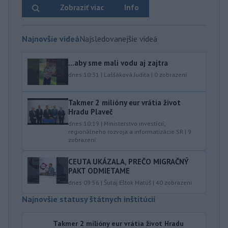
Zobraziť viac
Info
Najnovšie videá
Najsledovanejšie videá
...aby sme mali vodu aj zajtra
dnes 10:31
|
Laššáková Judita
|
0
zobrazení
Takmer 2 milióny eur vrátia život
Hradu Plaveč
dnes 10:19
|
Ministerstvo investícií,
regionálneho rozvoja a informatizácie SR
|
9
zobrazení
CEUTA UKÁZALA, PREČO MIGRAČNÝ
PAKT ODMIETAME
dnes 09:56
|
Šutaj Eštok Matúš
|
40
zobrazení
Najnovšie statusy štátnych inštitúcií
Takmer 2 milióny eur vrátia život Hradu