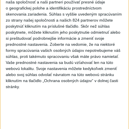
naša spoločnosť a naši partneri používať presné údaje
o geografickej polohe a identifikáciu prostredníctvom
V Budapešti opäť padol teplotný
skenovania zariadenia. Súhlas s vyššie uvedeným spracúvaním
rekord, tretí za päť týždňov
zo strany našej spoločnosti a našich 824 partnerov môžete
poskytnúť kliknutím na príslušné tlačidlo. Skôr než súhlas
poskytnete, môžete kliknutím jeho poskytnutie odmietnuť alebo
VIDEO: Umelá inteligencia a robotika
si preštudovať podrobnejšie informácie a zmeniť svoje
pomáhajú už aj záchranárom
prednostné nastavenia.
Zoberte na vedomie, že na niektoré
formy spracúvania vašich osobných údajov nepotrebujeme váš
súhlas, proti takémuto spracovaniu však máte právo namietať.
Vaše prednostné nastavenia sa budú vzťahovať len na túto
Správy
webovú lokalitu. Svoje nastavenia môžete kedykoľvek zmeniť
alebo svoj súhlas odvolať návratom na túto webovú stránku
kliknutím na tlačidlo „Ochrana osobných údajov“ v dolnej časti
stránky.