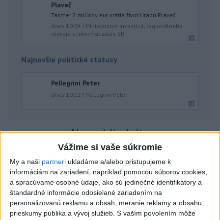
Plaveč
Takmer 2 milióny eur vrátia život Hradu Plaveč
dnes 10:04
|
Ministerstvo investícií, regionálneho
rozvoja a informatizácie SR
Najnovšie politické statusy
Pellegrini Peter
dnes 10:12
|
Pellegrini Peter
Neprehliadnite
Vážime si vaše súkromie
ČIASTOČNÉ ZATMENIE SLNKA:
My a naši
partneri
ukladáme a/alebo pristupujeme k
Pozorovať sa bude dať v stredu
informáciám na zariadení, napríklad pomocou súborov cookies,
a spracúvame osobné údaje, ako sú jedinečné identifikátory a
štandardné informácie odosielané zariadením na
ĎALŠÍ TEPLOTNÝ REKORD: Tentoraz
personalizovanú reklamu a obsah, meranie reklamy a obsahu,
padol v Dolných Plachtinciach
prieskumy publika a vývoj služieb.
S vaším povolením môže