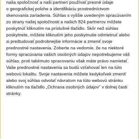
CHYSTÁTE SA VON? UŽITE SI ZÁBAVU A HLAVNE SA V
naša spoločnosť a naši partneri používať presné údaje
PORIADKU VRÁŤTE DOMOV📍 👮‍♂️ Policajti počas
o geografickej polohe a identifikáciu prostredníctvom
nočnej akcie navštívili pa...
skenovania zariadenia. Súhlas s vyššie uvedeným spracúvaním
dnes 18:00
|
Polícia Slovenskej republiky
zo strany našej spoločnosti a našich 824 partnerov môžete
poskytnúť kliknutím na príslušné tlačidlo. Skôr než súhlas
Najnovšie politické statusy
poskytnete, môžete kliknutím jeho poskytnutie odmietnuť alebo
si preštudovať podrobnejšie informácie a zmeniť svoje
prednostné nastavenia.
Zoberte na vedomie, že na niektoré
Pročko Jozef
formy spracúvania vašich osobných údajov nepotrebujeme váš
dnes 19:44
|
Pročko Jozef
súhlas, proti takémuto spracovaniu však máte právo namietať.
Vaše prednostné nastavenia sa budú vzťahovať len na túto
webovú lokalitu. Svoje nastavenia môžete kedykoľvek zmeniť
Neprehliadnite
alebo svoj súhlas odvolať návratom na túto webovú stránku
kliknutím na tlačidlo „Ochrana osobných údajov“ v dolnej časti
stránky.
ČIASTOČNÉ ZATMENIE SLNKA:
Pozorovať sa bude dať v stredu
ĎALŠÍ TEPLOTNÝ REKORD: Tentoraz
padol v Dolných Plachtinciach