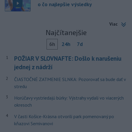
o čo najlepšie výsledky
Viac
Najčítanejšie
6h
24h
7d
POŽIAR V SLOVNAFTE: Došlo k narušeniu
1
jednej z nádrží
2
ČIASTOČNÉ ZATMENIE SLNKA: Pozorovať sa bude dať v
stredu
3
Horúčavy vystriedajú búrky: Výstrahy vydali vo viacerých
okresoch
4
V časti Košice-Krásna otvorili park pomenovaný po
kňazovi Semivanovi