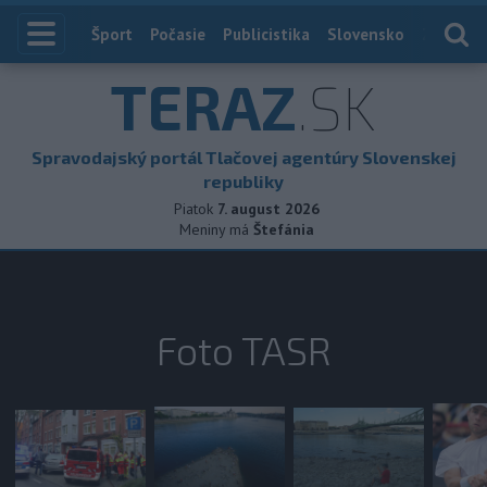
Index
Šport
Počasie
Publicistika
Slovensko
Zahranič
TERAZ
.SK
Spravodajský portál Tlačovej agentúry Slovenskej
republiky
Piatok
7. august 2026
Meniny má
Štefánia
Foto TASR