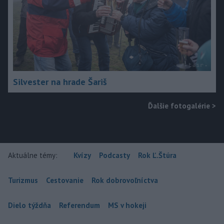
Silvester na hrade Šariš
Ďalšie fotogalérie
>
Aktuálne témy:
Kvízy
Podcasty
Rok Ľ.Štúra
Turizmus
Cestovanie
Rok dobrovoľníctva
Dielo týždňa
Referendum
MS v hokeji