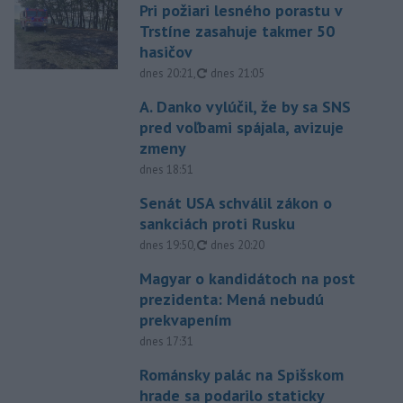
Pri požiari lesného porastu v
Trstíne zasahuje takmer 50
hasičov
aktualizované
dnes 20:21
,
dnes 21:05
A. Danko vylúčil, že by sa SNS
pred voľbami spájala, avizuje
zmeny
dnes 18:51
Senát USA schválil zákon o
sankciách proti Rusku
aktualizované
dnes 19:50
,
dnes 20:20
Magyar o kandidátoch na post
prezidenta: Mená nebudú
prekvapením
dnes 17:31
Románsky palác na Spišskom
hrade sa podarilo staticky