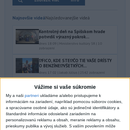
Najnovšie videá
Najsledovanejšie videá
Kontrolný deň na Spišskom hrade
potvrdil výrazný pokrok...
dnes 18:09
|
Ministerstvo kultúry SR
|
10
zobrazení
⁉️FICO, KDE STE⁉️ČO TIE VAŠE DRÍSTY
O BENZÍNE⁉️VŠETKÝCH...
dnes 17:02
|
Jakab Július
|
2542
zobrazení
Taraba: Rozvíjame všetky kúty
Vážime si vaše súkromie
Slovenska
My a naši
partneri
ukladáme a/alebo pristupujeme k
dnes 16:57
|
Taraba Tomáš
|
2284
zobrazení
informáciám na zariadení, napríklad pomocou súborov cookies,
Najnovšie statusy štátnych inštitúcií
a spracúvame osobné údaje, ako sú jedinečné identifikátory a
štandardné informácie odosielané zariadením na
CHYSTÁTE SA VON? UŽITE SI ZÁBAVU A
personalizovanú reklamu a obsah, meranie reklamy a obsahu,
HLAVNE SA V PORIADKU...
prieskumy publika a vývoj služieb.
S vaším povolením môže