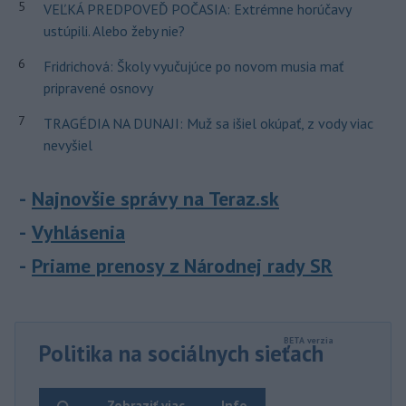
5
VEĽKÁ PREDPOVEĎ POČASIA: Extrémne horúčavy
ustúpili. Alebo žeby nie?
6
Fridrichová: Školy vyučujúce po novom musia mať
pripravené osnovy
7
TRAGÉDIA NA DUNAJI: Muž sa išiel okúpať, z vody viac
nevyšiel
Najnovšie správy na Teraz.sk
Vyhlásenia
Priame prenosy z Národnej rady SR
Politika na sociálnych sieťach
Zobraziť viac
Info