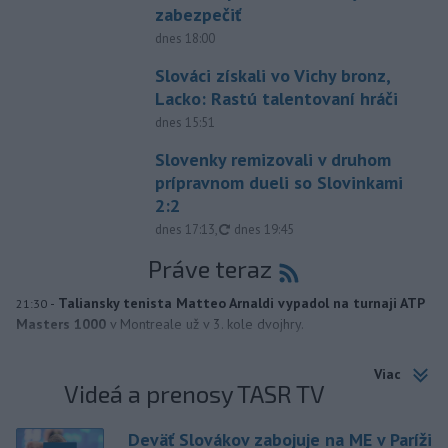
zabezpečiť
dnes 18:00
Slováci získali vo Vichy bronz,
Lacko: Rastú talentovaní hráči
dnes 15:51
Slovenky remizovali v druhom
prípravnom dueli so Slovinkami
2:2
aktualizované
dnes 17:13
,
dnes 19:45
Práve teraz
-
Taliansky tenista Matteo Arnaldi vypadol na turnaji ATP
21:30
Masters 1000
v Montreale už v 3. kole dvojhry.
Viac
Videá a prenosy TASR TV
Deväť Slovákov zabojuje na ME v Paríži