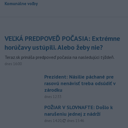
Komunálne voľby
VEĽKÁ PREDPOVEĎ POČASIA: Extrémne
horúčavy ustúpili. Alebo žeby nie?
Teraz.sk prináša predpoveď počasia na nasledujúci týždeň.
dnes 16:00
Prezident: Násilie páchané pre
rasovú nenávisť treba odsúdiť v
zárodku
dnes 12:33
POŽIAR V SLOVNAFTE: Došlo k
narušeniu jednej z nádrží
aktualizované
dnes 14:20
,
dnes 15:46