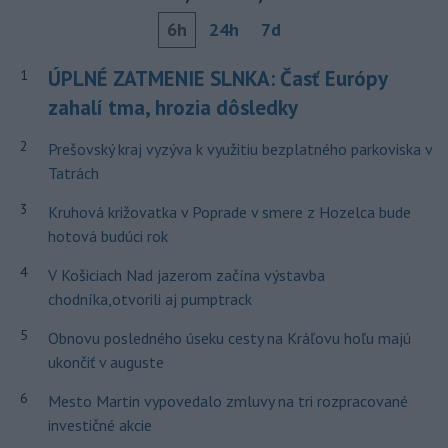
6h
24h
7d
ÚPLNÉ ZATMENIE SLNKA: Časť Európy
1
zahalí tma, hrozia dôsledky
2
Prešovský kraj vyzýva k využitiu bezplatného parkoviska v
Tatrách
3
Kruhová križovatka v Poprade v smere z Hozelca bude
hotová budúci rok
4
V Košiciach Nad jazerom začína výstavba
chodníka,otvorili aj pumptrack
5
Obnovu posledného úseku cesty na Kráľovu hoľu majú
ukončiť v auguste
6
Mesto Martin vypovedalo zmluvy na tri rozpracované
investičné akcie