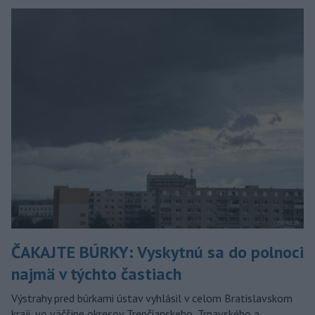
ČAKAJTE BÚRKY: Vyskytnú sa do polnoci
najmä v týchto častiach
Výstrahy pred búrkami ústav vyhlásil v celom Bratislavskom
kraji, vo väčšine okresov Trenčianskeho, Trnavského a