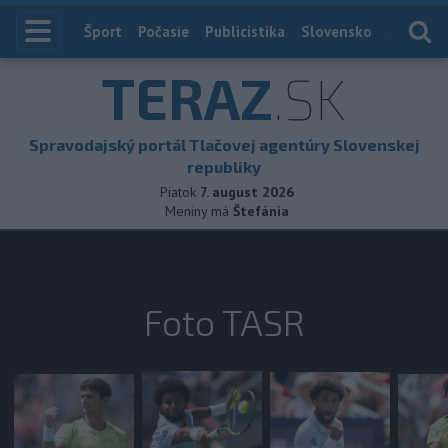
Index
Šport
Počasie
Publicistika
Slovensko
Zahranič
TERAZ
.SK
Spravodajský portál Tlačovej agentúry Slovenskej
republiky
Piatok
7. august 2026
Meniny má
Štefánia
Foto TASR