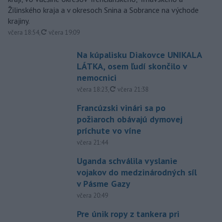
Žilinského kraja a v okresoch Snina a Sobrance na východe
krajiny.
aktualizované
včera 18:54
,
včera 19:09
Na kúpalisku Diakovce UNIKALA
LÁTKA, osem ľudí skončilo v
nemocnici
aktualizované
včera 18:23
,
včera 21:38
Francúzski vinári sa po
požiaroch obávajú dymovej
príchute vo víne
včera 21:44
Uganda schválila vyslanie
vojakov do medzinárodných síl
v Pásme Gazy
včera 20:49
Pre únik ropy z tankera pri