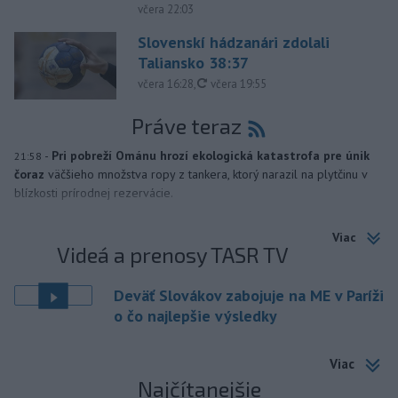
včera 22:03
Slovenskí hádzanári zdolali
Taliansko 38:37
aktualizované
včera 16:28
,
včera 19:55
Práve teraz
-
Pri pobreží Ománu hrozí ekologická katastrofa pre únik
21:58
čoraz
väčšieho množstva ropy z tankera, ktorý narazil na plytčinu v
blízkosti prírodnej rezervácie.
Viac
Videá a prenosy TASR TV
Deväť Slovákov zabojuje na ME v Paríži
o čo najlepšie výsledky
Viac
Najčítanejšie