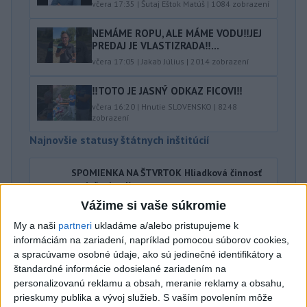
včera 17:35
|
Šutaj Eštok Matúš
|
1084
zobrazení
NEMÁME ROPU, ALE MÁME VODU‼️JEJ
PREDAJ JE VLASTIZRADA‼️...
včera 17:05
|
Jakab Július
|
2014
zobrazení
‼️TOTO JE JASNÝ ODKAZ FICOVI‼️
včera 16:20
|
Hnutie SLOVENSKO
|
8248
zobrazení
Najnovšie statusy štátnych inštitúcií
SPOMIENKA NA ŠTVRTOK Hliadková činnosť
poriečnej políc...
SPOMIENKA NA ŠTVRTOK Hliadková činnosť poriečnej
Vážime si vaše súkromie
polície v 80 rokoch 20. storočia. Na kúpaliskách a
prírodných jazerá...
My a naši
partneri
ukladáme a/alebo pristupujeme k
včera 18:35
|
Polícia Slovenskej republiky
informáciám na zariadení, napríklad pomocou súborov cookies,
a spracúvame osobné údaje, ako sú jedinečné identifikátory a
štandardné informácie odosielané zariadením na
Najnovšie politické statusy
personalizovanú reklamu a obsah, meranie reklamy a obsahu,
prieskumy publika a vývoj služieb.
S vaším povolením môže
9️⃣ KANDIDÁTOV NA ŽUPANA PREŠOVSKÉHO