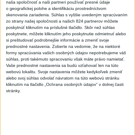
naša spoločnosť a naši partneri používať presné údaje
KRAJA ➡️ NO IBA 1️...
o geografickej polohe a identifikáciu prostredníctvom
9️⃣ KANDIDÁTOV NA ŽUPANA PREŠOVSKÉHO KRAJA ➡️
skenovania zariadenia. Súhlas s vyššie uvedeným spracúvaním
NO IBA 1️⃣. ZDRAVÁ VOĽBA - MILAN MAJERSKÝ ✅️❗️
Podpora mužovi, ktorému na ...
zo strany našej spoločnosti a našich 824 partnerov môžete
poskytnúť kliknutím na príslušné tlačidlo. Skôr než súhlas
včera 21:23
|
Škripek Branislav
poskytnete, môžete kliknutím jeho poskytnutie odmietnuť alebo
si preštudovať podrobnejšie informácie a zmeniť svoje
Neprehliadnite
prednostné nastavenia.
Zoberte na vedomie, že na niektoré
formy spracúvania vašich osobných údajov nepotrebujeme váš
súhlas, proti takémuto spracovaniu však máte právo namietať.
ĎALŠÍ TEPLOTNÝ REKORD: Tentoraz
Vaše prednostné nastavenia sa budú vzťahovať len na túto
padol v Dolných Plachtinciach
webovú lokalitu. Svoje nastavenia môžete kedykoľvek zmeniť
alebo svoj súhlas odvolať návratom na túto webovú stránku
VIDEO: Umelá inteligencia a robotika
kliknutím na tlačidlo „Ochrana osobných údajov“ v dolnej časti
pomáhajú už aj záchranárom
stránky.
NOVÝ DOMOV: Medveď Artur z
košickej zoo odchádza za hranice
Orbánová telefonovala s Blanárom a