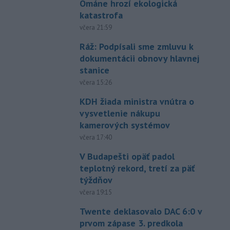
Ománe hrozí ekologická
katastrofa
včera 21:59
Ráž: Podpísali sme zmluvu k
dokumentácii obnovy hlavnej
stanice
včera 15:26
KDH žiada ministra vnútra o
vysvetlenie nákupu
kamerových systémov
včera 17:40
V Budapešti opäť padol
teplotný rekord, tretí za päť
týždňov
včera 19:15
Twente deklasovalo DAC 6:0 v
prvom zápase 3. predkola