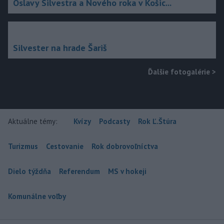
Oslavy Silvestra a Nového roka v Košic...
Silvester na hrade Šariš
Ďalšie fotogalérie
>
Aktuálne témy:
Kvízy
Podcasty
Rok Ľ.Štúra
Turizmus
Cestovanie
Rok dobrovoľníctva
Dielo týždňa
Referendum
MS v hokeji
Komunálne voľby