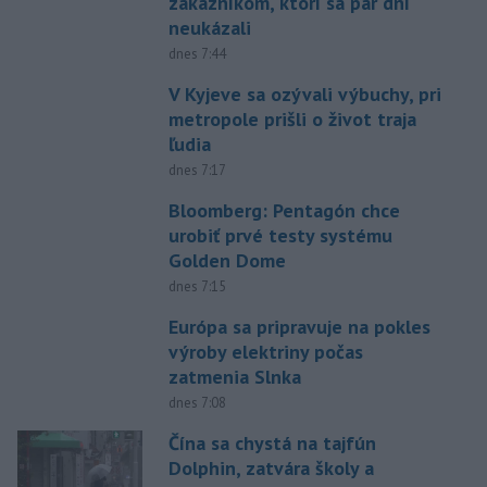
zákazníkom, ktorí sa pár dní
neukázali
dnes 7:44
V Kyjeve sa ozývali výbuchy, pri
metropole prišli o život traja
ľudia
dnes 7:17
Bloomberg: Pentagón chce
urobiť prvé testy systému
Golden Dome
dnes 7:15
Európa sa pripravuje na pokles
výroby elektriny počas
zatmenia Slnka
dnes 7:08
Čína sa chystá na tajfún
Dolphin, zatvára školy a