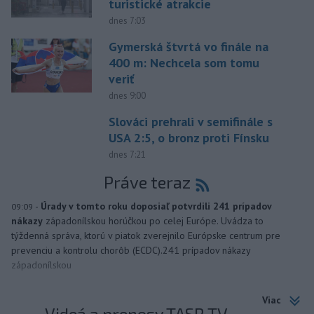
turistické atrakcie
dnes 7:03
Gymerská štvrtá vo finále na
400 m: Nechcela som tomu
veriť
dnes 9:00
Slováci prehrali v semifinále s
USA 2:5, o bronz proti Fínsku
dnes 7:21
Práve teraz
-
Úrady v tomto roku doposiaľ potvrdili 241 prípadov
09:09
nákazy
západonílskou horúčkou po celej Európe. Uvádza to
týždenná správa, ktorú v piatok zverejnilo Európske centrum pre
prevenciu a kontrolu chorôb (ECDC).241 prípadov nákazy
západonílskou
Viac
Videá a prenosy TASR TV