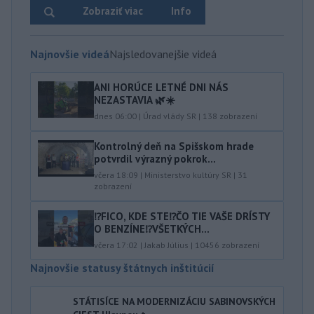
Zobraziť viac
Info
Najnovšie videá
Najsledovanejšie videá
ANI HORÚCE LETNÉ DNI NÁS
NEZASTAVIA 🌿☀️
dnes 06:00
|
Úrad vlády SR
|
138
zobrazení
Kontrolný deň na Spišskom hrade
potvrdil výrazný pokrok...
včera 18:09
|
Ministerstvo kultúry SR
|
31
zobrazení
⁉️FICO, KDE STE⁉️ČO TIE VAŠE DRÍSTY
O BENZÍNE⁉️VŠETKÝCH...
včera 17:02
|
Jakab Július
|
10456
zobrazení
Najnovšie statusy štátnych inštitúcií
STÁTISÍCE NA MODERNIZÁCIU SABINOVSKÝCH