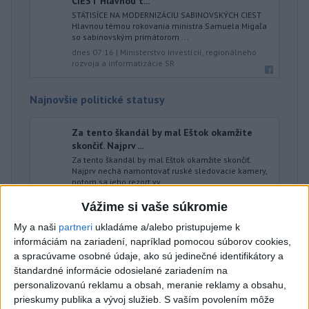
CIEST Hlavnou t...
STÁTISÍCE NA MODERNIZÁCIU SABINOVSKÝCH CIEST
Hlavnou témou rokovania ministra Samuela Migaľa
so sabinovským primátorom ...
dnes 07:16
|
Ministerstvo investícií, regionálneho
rozvoja a informatizácie SR
Najnovšie politické statusy
Za tento škandál by mal Eštok okamžite
skončiť. Najprv ...
Za tento škandál by mal Eštok okamžite skončiť.
Najprv nechá namontovať ruské sledovacie kamery,
potom sa jeho rezort vy...
dnes 07:00
|
Progresívne Slovensko
Vážime si vaše súkromie
My a naši
partneri
ukladáme a/alebo pristupujeme k
Neprehliadnite
informáciám na zariadení, napríklad pomocou súborov cookies,
a spracúvame osobné údaje, ako sú jedinečné identifikátory a
štandardné informácie odosielané zariadením na
ČIASTOČNÉ ZATMENIE SLNKA:
personalizovanú reklamu a obsah, meranie reklamy a obsahu,
Pozorovať sa bude dať v stredu
prieskumy publika a vývoj služieb.
S vaším povolením môže