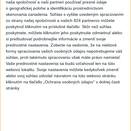
naša spoločnosť a naši partneri používať presné údaje
o geografickej polohe a identifikáciu prostredníctvom
ĎALŠÍ TEPLOTNÝ REKORD: Tentoraz
skenovania zariadenia. Súhlas s vyššie uvedeným spracúvaním
padol v Dolných Plachtinciach
zo strany našej spoločnosti a našich 824 partnerov môžete
poskytnúť kliknutím na príslušné tlačidlo. Skôr než súhlas
poskytnete, môžete kliknutím jeho poskytnutie odmietnuť alebo
V Budapešti opäť padol teplotný
si preštudovať podrobnejšie informácie a zmeniť svoje
rekord, tretí za päť týždňov
prednostné nastavenia.
Zoberte na vedomie, že na niektoré
formy spracúvania vašich osobných údajov nepotrebujeme váš
súhlas, proti takémuto spracovaniu však máte právo namietať.
VIDEO: Umelá inteligencia a robotika
Vaše prednostné nastavenia sa budú vzťahovať len na túto
pomáhajú už aj záchranárom
webovú lokalitu. Svoje nastavenia môžete kedykoľvek zmeniť
alebo svoj súhlas odvolať návratom na túto webovú stránku
kliknutím na tlačidlo „Ochrana osobných údajov“ v dolnej časti
stránky.
Správy