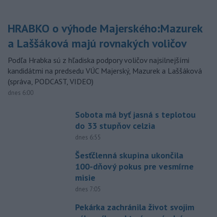
HRABKO o výhode Majerského:Mazurek
a Laššáková majú rovnakých voličov
Podľa Hrabka sú z hľadiska podpory voličov najsilnejšími
kandidátmi na predsedu VÚC Majerský, Mazurek a Laššáková
(správa, PODCAST, VIDEO)
dnes 6:00
Sobota má byť jasná s teplotou
do 33 stupňov celzia
dnes 6:55
Šesťčlenná skupina ukončila
100-dňový pokus pre vesmírne
misie
dnes 7:05
Pekárka zachránila život svojim