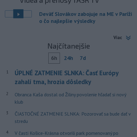
Deväť Slovákov zabojuje na ME v Paríži
o čo najlepšie výsledky
Viac
Najčítanejšie
6h
24h
7d
ÚPLNÉ ZATMENIE SLNKA: Časť Európy
1
zahalí tma, hrozia dôsledky
2
Obranca Kaša dostal od Žiliny povolenie hľadať si nový
klub
3
ČIASTOČNÉ ZATMENIE SLNKA: Pozorovať sa bude dať v
stredu
4
V časti Košice-Krásna otvorili park pomenovaný po