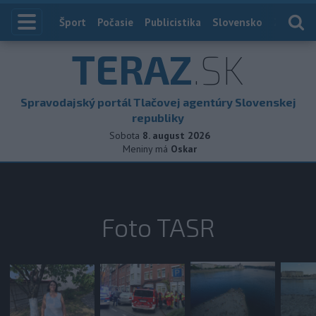
Index
Šport
Počasie
Publicistika
Slovensko
Zahranič
TERAZ
.SK
Spravodajský portál Tlačovej agentúry Slovenskej
republiky
Sobota
8. august 2026
Meniny má
Oskar
Foto TASR