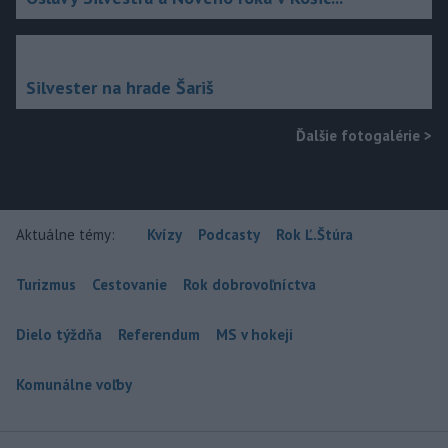
Silvester na hrade Šariš
Ďalšie fotogalérie
>
Aktuálne témy:
Kvízy
Podcasty
Rok Ľ.Štúra
Turizmus
Cestovanie
Rok dobrovoľníctva
Dielo týždňa
Referendum
MS v hokeji
Komunálne voľby