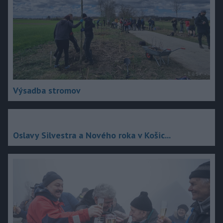
Výsadba stromov
Oslavy Silvestra a Nového roka v Košic...