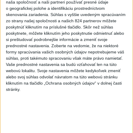
naša spoločnosť a naši partneri používať presné údaje
V 32. kalendárnom týždni (ku dň...
o geografickej polohe a identifikáciu prostredníctvom
dnes 13:00
|
Úrad verejného zdravotníctva
Slovenskej republiky
skenovania zariadenia. Súhlas s vyššie uvedeným spracúvaním
zo strany našej spoločnosti a našich 824 partnerov môžete
poskytnúť kliknutím na príslušné tlačidlo. Skôr než súhlas
Najnovšie politické statusy
poskytnete, môžete kliknutím jeho poskytnutie odmietnuť alebo
si preštudovať podrobnejšie informácie a zmeniť svoje
Dôrazne odsudzujem útok na študenta z
prednostné nastavenia.
Zoberte na vedomie, že na niektoré
Indie v Nitre. Ta...
formy spracúvania vašich osobných údajov nepotrebujeme váš
Dôrazne odsudzujem útok na študenta z Indie v
súhlas, proti takémuto spracovaniu však máte právo namietať.
Nitre. Takéto násilie nemá v slušnej spoločnosti
Vaše prednostné nastavenia sa budú vzťahovať len na túto
žiadne ospravedlnenie a j...
webovú lokalitu. Svoje nastavenia môžete kedykoľvek zmeniť
dnes 12:58
|
Korčok Ivan
alebo svoj súhlas odvolať návratom na túto webovú stránku
kliknutím na tlačidlo „Ochrana osobných údajov“ v dolnej časti
stránky.
Neprehliadnite
ČIASTOČNÉ ZATMENIE SLNKA:
Pozorovať sa bude dať v stredu
ĎALŠÍ TEPLOTNÝ REKORD: Tentoraz