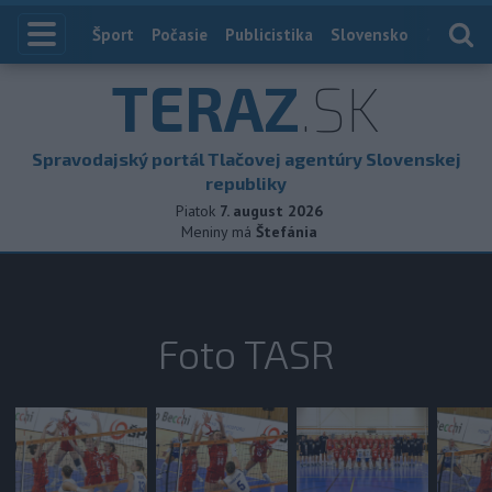
Index
Šport
Počasie
Publicistika
Slovensko
Zahranič
TERAZ
.SK
Spravodajský portál Tlačovej agentúry Slovenskej
republiky
Piatok
7. august 2026
Meniny má
Štefánia
Foto TASR