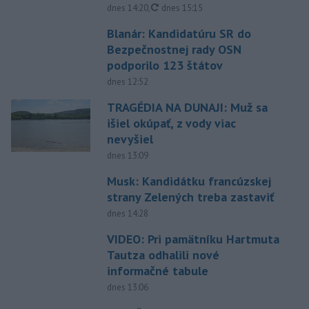
aktualizované
dnes 14:20
,
dnes 15:15
Blanár: Kandidatúru SR do
Bezpečnostnej rady OSN
podporilo 123 štátov
dnes 12:52
TRAGÉDIA NA DUNAJI: Muž sa
išiel okúpať, z vody viac
nevyšiel
dnes 13:09
Musk: Kandidátku francúzskej
strany Zelených treba zastaviť
dnes 14:28
VIDEO: Pri pamätníku Hartmuta
Tautza odhalili nové
informačné tabule
dnes 13:06