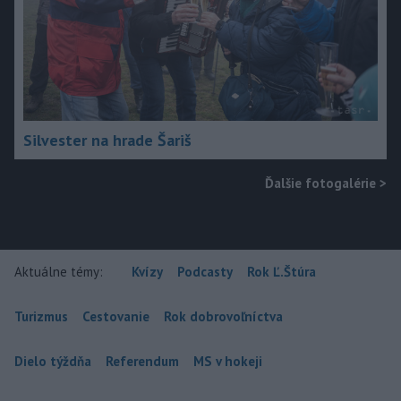
Silvester na hrade Šariš
Ďalšie fotogalérie
>
Aktuálne témy:
Kvízy
Podcasty
Rok Ľ.Štúra
Turizmus
Cestovanie
Rok dobrovoľníctva
Dielo týždňa
Referendum
MS v hokeji