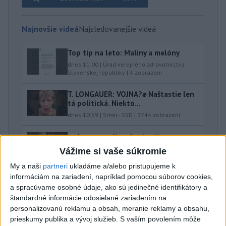
Najnovšie videá
Najsledovanejšie videá
Top tip na leto: Maliny a melóny
dnes 11:00
|
Úrad verejného zdravotníctva
Slovenskej republiky
|
4
zobrazení
T. LONGAUER: VOJNA?✊ Naštastie len
tá politická. Niekto...
dnes 10:59
|
Smer - SSD
|
3744
zobrazení
...aby sme mali vodu aj zajtra
dnes 10:31
|
Laššáková Judita
|
1556
zobrazení
Vážime si vaše súkromie
My a naši
partneri
ukladáme a/alebo pristupujeme k
Najnovšie statusy štátnych inštitúcií
informáciám na zariadení, napríklad pomocou súborov cookies,
a spracúvame osobné údaje, ako sú jedinečné identifikátory a
AKTUALIZÁCIA STAVU PRÍRODNÝCH A
štandardné informácie odosielané zariadením na
UMELÝCH KÚPALÍSK POČAS ...
personalizovanú reklamu a obsah, meranie reklamy a obsahu,
AKTUALIZÁCIA STAVU PRÍRODNÝCH A UMELÝCH
prieskumy publika a vývoj služieb.
S vaším povolením môže
KÚPALÍSK POČAS KÚPACEJ SEZÓNY 2026 (32. TÝŽDEŇ)