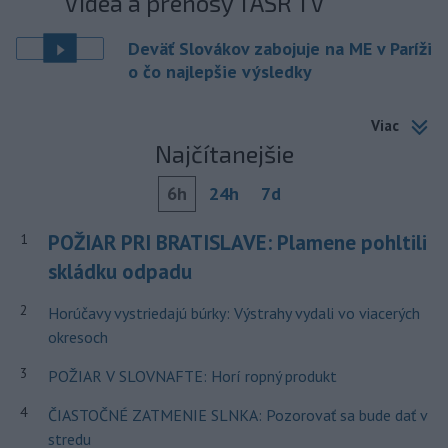
Videá a prenosy TASR TV
Deväť Slovákov zabojuje na ME v Paríži
o čo najlepšie výsledky
Viac
Najčítanejšie
6h
24h
7d
POŽIAR PRI BRATISLAVE: Plamene pohltili
1
skládku odpadu
2
Horúčavy vystriedajú búrky: Výstrahy vydali vo viacerých
okresoch
3
POŽIAR V SLOVNAFTE: Horí ropný produkt
4
ČIASTOČNÉ ZATMENIE SLNKA: Pozorovať sa bude dať v
stredu