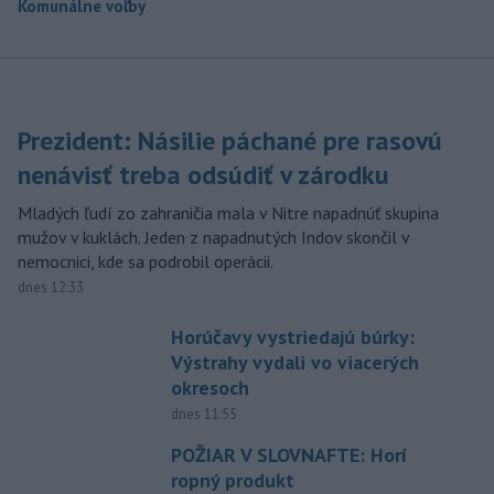
Komunálne voľby
Prezident: Násilie páchané pre rasovú
nenávisť treba odsúdiť v zárodku
Mladých ľudí zo zahraničia mala v Nitre napadnúť skupina
mužov v kuklách. Jeden z napadnutých Indov skončil v
nemocnici, kde sa podrobil operácii.
dnes 12:33
Horúčavy vystriedajú búrky:
Výstrahy vydali vo viacerých
okresoch
dnes 11:55
POŽIAR V SLOVNAFTE: Horí
ropný produkt