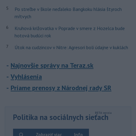
5
Po streľbe v škole neďaleko Bangkoku hlásia štyroch
mŕtvych
6
Kruhová križovatka v Poprade v smere z Hozelca bude
hotová budúci rok
7
Útok na cudzincov v Nitre: Agresori boli údajne v kuklách
Najnovšie správy na Teraz.sk
Vyhlásenia
Priame prenosy z Národnej rady SR
Politika na sociálnych sieťach
Zobraziť viac
Info