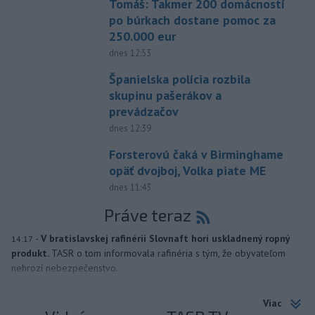
Tomáš: Takmer 200 domácností
po búrkach dostane pomoc za
250.000 eur
dnes 12:53
Španielska polícia rozbila
skupinu pašerákov a
prevádzačov
dnes 12:39
Forsterovú čaká v Birminghame
opäť dvojboj, Volka piate ME
dnes 11:43
Práve teraz
-
V bratislavskej rafinérii Slovnaft horí uskladnený ropný
14:17
produkt.
TASR o tom informovala rafinéria s tým, že obyvateľom
nehrozí nebezpečenstvo.
Viac