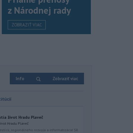
z Národnej rady
ZOBRAZIŤ VIAC
Info
Zobraziť viac
itúcií
átia život Hradu Plaveč
život Hradu Plaveč
estícií, regionálneho rozvoja a informatizácie SR