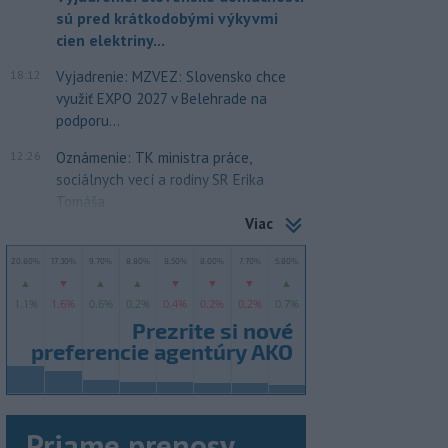
sú pred krátkodobými výkyvmi
cien elektriny...
18:12
Vyjadrenie: MZVEZ: Slovensko chce
využiť EXPO 2027 v Belehrade na
podporu...
12:26
Oznámenie: TK ministra práce,
sociálnych vecí a rodiny SR Erika
Tomáša
Viac
Priame prenosy