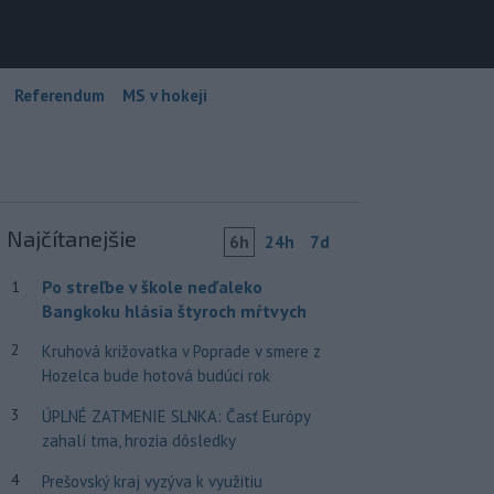
Referendum
MS v hokeji
Najčítanejšie
6h
24h
7d
Po streľbe v škole neďaleko
1
Bangkoku hlásia štyroch mŕtvych
2
Kruhová križovatka v Poprade v smere z
Hozelca bude hotová budúci rok
3
ÚPLNÉ ZATMENIE SLNKA: Časť Európy
zahalí tma, hrozia dôsledky
4
Prešovský kraj vyzýva k využitiu