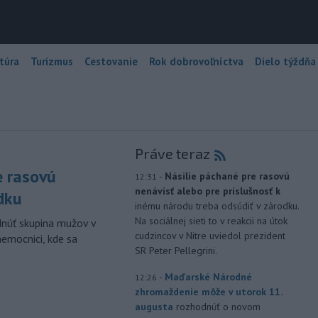
túra
Turizmus
Cestovanie
Rok dobrovoľníctva
Dielo týždňa
Práve teraz
e rasovú
-
Násilie páchané pre rasovú
12:31
nenávisť alebo pre príslušnosť k
dku
inému národu treba odsúdiť v zárodku.
Na sociálnej sieti to v reakcii na útok
dnúť skupina mužov v
cudzincov v Nitre uviedol prezident
nemocnici, kde sa
SR Peter Pellegrini.
-
Maďarské Národné
12:26
zhromaždenie môže v utorok 11.
augusta
rozhodnúť o novom