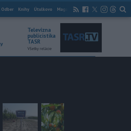
 Odber
Knihy
Útulkovo
Magazín
News Now
Archív
TASR
Televízna
publicistika
TASR
ky
Všetky relácie