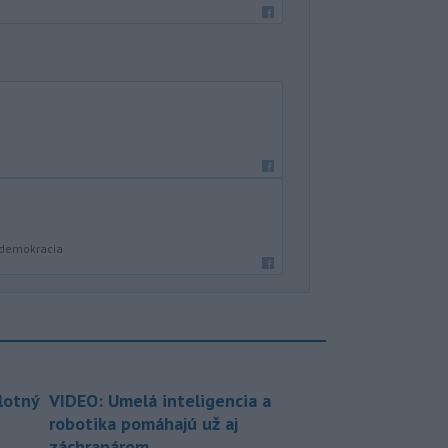
 demokracia
lotný
VIDEO: Umelá inteligencia a
robotika pomáhajú už aj
záchranárom