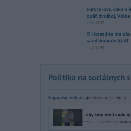
Forsterovú čaká v
opäť dvojboj, Volka
dnes 11:43
O Haraslína má zá
saudskoarabský Al
dnes 10:44
Politika na sociálnych 
Najnovšie videá
Najsledovanejšie videá
...aby sme mali vodu aj
dnes 10:31
|
Laššáková Judita