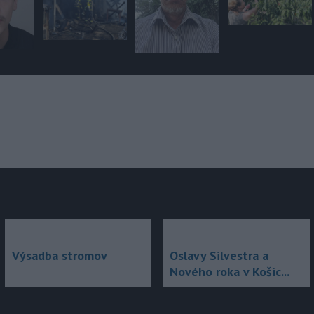
júce
Výsadba stromov
Oslavy Silvestra a
Nového roka v Košic...