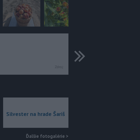
ďalšie
Zdroj:
Silvester na hrade Šariš
Ďalšie fotogalérie
>