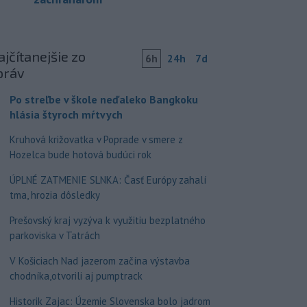
jčítanejšie zo
6h
24h
7d
práv
Po streľbe v škole neďaleko Bangkoku
hlásia štyroch mŕtvych
Kruhová križovatka v Poprade v smere z
Hozelca bude hotová budúci rok
ÚPLNÉ ZATMENIE SLNKA: Časť Európy zahalí
tma, hrozia dôsledky
Prešovský kraj vyzýva k využitiu bezplatného
parkoviska v Tatrách
V Košiciach Nad jazerom začína výstavba
chodníka,otvorili aj pumptrack
Historik Zajac: Územie Slovenska bolo jadrom