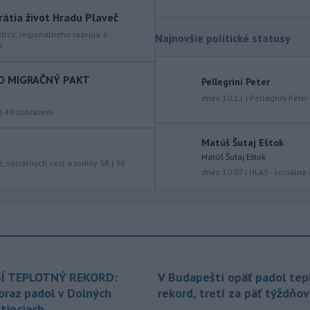
piatim uzneseniam mestských
rátia život Hradu Plaveč
zastupiteľstiev a trom uzneseniam
stícií, regionálneho rozvoja a
Najnovšie politické statusy
zastupiteľstiev samosprávnych krajov.
í
-
Predseda Národnej rady SR
08:41
Richard Raši (Hlas-SD) odsudzuje
O MIGRAČNÝ PAKT
Pellegrini Peter
útok na
mladých ľudí zo zahraničia,
dnes 10:12
|
Pellegrini Peter
ktorý sa stal v Nitre. Verí, že polícia
|
40
zobrazení
páchateľov nájde a za tento čin
ponesú následky.
Matúš Šutaj Eštok
Matúš Šutaj Eštok
-
Teploty na Slovensku v
08:08
e, sociálnych vecí a rodiny SR
|
36
dnes 10:07
|
HLAS - sociálna
piatok klesnú. Výstrahy prvého
stupňa platia
len pre južné okresy.
Informuje o tom Slovenský
hydrometeorologický ústav (SHMÚ) na
svojom webe. V Košickom kraji varuje
pred silným vetrom.
-
Japonsko nariadilo evakuáciu
Í TEPLOTNÝ REKORD:
V Budapešti opäť padol tep
07:10
približne 260.000 obyvateľov
oraz padol v Dolných
rekord, tretí za päť týždňov
juhozápadných častí krajiny v dôsledku
tinciach