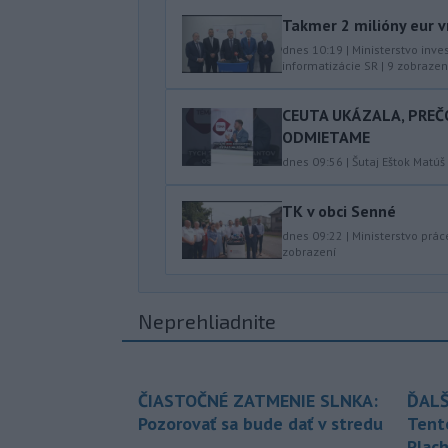
Takmer 2 milióny eur v
dnes 10:19
|
Ministerstvo inve
informatizácie SR
|
9
zobrazen
CEUTA UKÁZALA, PREČ
ODMIETAME
dnes 09:56
|
Šutaj Eštok Matúš
TK v obci Senné
dnes 09:22
|
Ministerstvo prác
zobrazení
Neprehliadnite
ČIASTOČNÉ ZATMENIE SLNKA:
ĎALŠ
Pozorovať sa bude dať v stredu
Tent
Plach