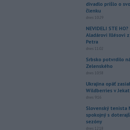
divadlo prišlo o sv
členku
dnes 10:29
NEVIDELI STE HO? 
Aladárovi Illésovi 
Petra
dnes 11:02
Srbsko potvrdilo n
Zelenského
dnes 10:58
Ukrajina opäť zasia
Wildberries v Jeka
dnes 9:16
Slovenský tenista 
spokojný s doteraj
sezóny
dnes 12:18