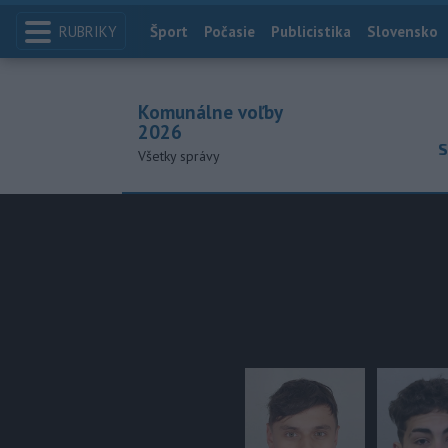
RUBRIKY
Index
Šport
Počasie
Publicistika
Slovensko
Komunálne voľby
2026
S
Všetky správy