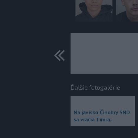
predchádza
Ďalšie fotogalérie
Na javisko Činohry SND
sa vracia Timra...