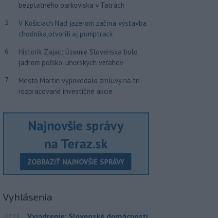
bezplatného parkoviska v Tatrách
5
V Košiciach Nad jazerom začína výstavba
chodníka,otvorili aj pumptrack
6
Historik Zajac: Územie Slovenska bolo
jadrom poľsko-uhorských vzťahov
7
Mesto Martin vypovedalo zmluvy na tri
rozpracované investičné akcie
Najnovšie správy
na Teraz.sk
ZOBRAZIŤ NAJNOVŠIE SPRÁVY
Vyhlásenia
Vyjadrenie: Slovenské domácnosti
07:55