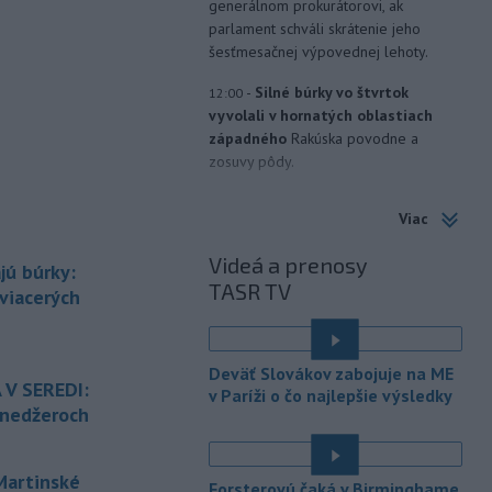
generálnom prokurátorovi, ak
parlament schváli skrátenie jeho
šesťmesačnej výpovednej lehoty.
-
Silné búrky vo štvrtok
12:00
vyvolali v hornatých oblastiach
západného
Rakúska povodne a
zosuvy pôdy.
-
Slovenský
11:51
Viac
hydrometeorologický ústav (SHMÚ)
varuje v piatok
pred búrkami vo
Videá a prenosy
jú búrky:
viacerých okresoch stredného a
TASR TV
východného Slovenska. Vydal preto
 viacerých
výstrahu prvého stupňa.
-
Ministerstvo vnútra (MV) SR
11:18
Deväť Slovákov zabojuje na ME
požiada Národný bezpečnostný
úrad
 V SEREDI:
v Paríži o čo najlepšie výsledky
(NBÚ) o nezávislé odborné posúdenie
ínedžeroch
dodaných radarových zariadení, ktoré
sú v pilotnej prevádzke.
artinské
Forsterovú čaká v Birminghame
-
Pre pretrvávajúce sucho,
11:03