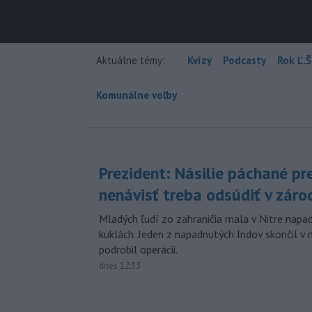
Aktuálne témy:
Kvízy
Podcasty
Rok Ľ.Š
Komunálne voľby
Prezident: Násilie páchané pr
nenávisť treba odsúdiť v záro
Mladých ľudí zo zahraničia mala v Nitre napa
kuklách. Jeden z napadnutých Indov skončil v 
podrobil operácii.
dnes 12:33