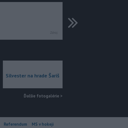
ďalšie
Zdroj:
Silvester na hrade Šariš
Ďalšie fotogalérie
>
Referendum
MS v hokeji