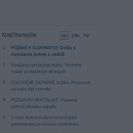
Najčítanejšie
6h
24h
7d
POŽIAR V SLOVNAFTE: Došlo k
1
narušeniu jednej z nádrží
2
Horúčavy vystriedajú búrky: Výstrahy
vydali vo viacerých okresoch
3
ČIASTOČNÉ ZATMENIE SLNKA: Pozorovať
sa bude dať v stredu
4
POŽIAR PRI BRATISLAVE: Plamene
pohltili skládku odpadu
5
V časti Košice-Krásna otvorili park
pomenovaný po kňazovi Semivanovi