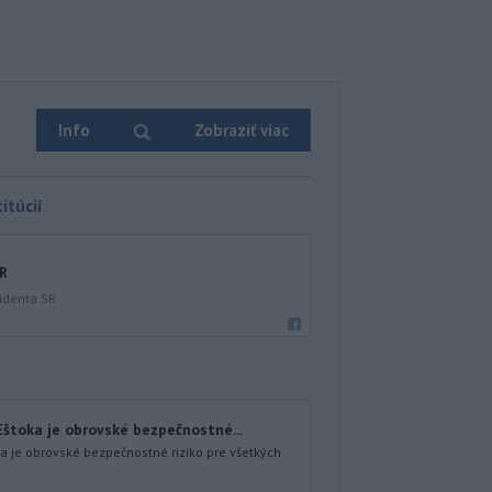
Info
Zobraziť viac
itúcií
SR
identa SR
Eštoka je obrovské bezpečnostné...
ka je obrovské bezpečnostné riziko pre všetkých