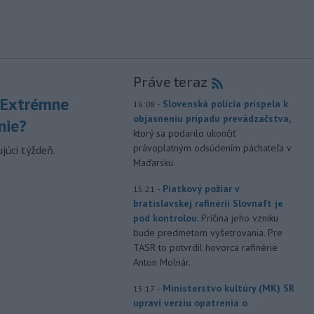
Práve teraz
 Extrémne
-
Slovenská polícia prispela k
16:08
objasneniu prípadu prevádzačstva,
nie?
ktorý sa podarilo ukončiť
právoplatným odsúdením páchateľa v
júci týždeň.
Maďarsku.
-
Piatkový požiar v
15:21
bratislavskej rafinérii Slovnaft je
pod kontrolou.
Príčina jeho vzniku
bude predmetom vyšetrovania. Pre
TASR to potvrdil hovorca rafinérie
Anton Molnár.
-
Ministerstvo kultúry (MK) SR
15:17
upraví verziu opatrenia o