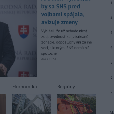
1
nákazy vírusovým ochorením
ebola
by sa SNS pred
v Konžskej demokratickej republike
voľbami spájala,
(KDR) presiahol hranicu 4000.
2
avizuje zmeny
-
V stredu sa bude dať
09:24
pozorovať čiastočné zatmenie
Vyhlásil, že už nebude niesť
3
Slnka i
maximum roja Perzeidy
zodpovednosť za „zbabrané
zonácie, odposluchy ani za iné
-
Generálna prokuratúra SR
09:01
veci, s ktorými SNS nemá nič
4
podala v súvislosti s určením
spoločné“.
volebných
obvodov celkovo osem
protestov prokurátora, a to proti
dnes 18:51
5
piatim uzneseniam mestských
zastupiteľstiev a trom uzneseniam
zastupiteľstiev samosprávnych krajov.
6
-
Predseda Národnej rady SR
08:41
Ekonomika
Regióny
Richard Raši (Hlas-SD) odsudzuje
7
útok na
mladých ľudí zo zahraničia,
ktorý sa stal v Nitre. Verí, že polícia
páchateľov nájde a za tento čin
ponesú následky.
N