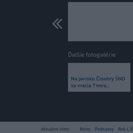
predchádza
Ďalšie fotogalérie
Na javisko Činohry SND
sa vracia Timra...
Aktuálne témy:
Kvízy
Podcasty
Rok Ľ.Š