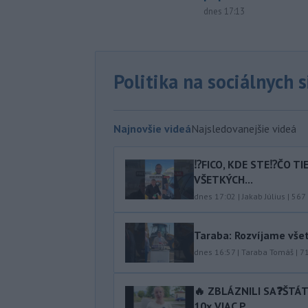
dnes 17:13
Politika na sociálnych 
Najnovšie videá
Najsledovanejšie videá
⁉️FICO, KDE STE⁉️ČO T
VŠETKÝCH...
dnes 17:02
|
Jakab Július
|
567
Taraba: Rozvíjame vše
dnes 16:57
|
Taraba Tomáš
|
7
🔥 ZBLÁZNILI SA❓️ŠTÁ
10x VIAC P...