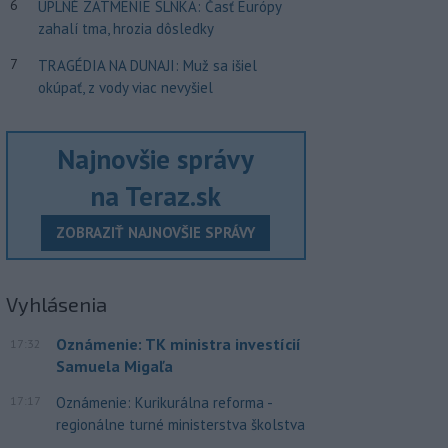
6
ÚPLNÉ ZATMENIE SLNKA: Časť Európy
zahalí tma, hrozia dôsledky
7
TRAGÉDIA NA DUNAJI: Muž sa išiel
okúpať, z vody viac nevyšiel
Najnovšie správy
na Teraz.sk
ZOBRAZIŤ NAJNOVŠIE SPRÁVY
Vyhlásenia
Oznámenie: TK ministra investícií
17:32
Samuela Migaľa
17:17
Oznámenie: Kurikurálna reforma -
regionálne turné ministerstva školstva