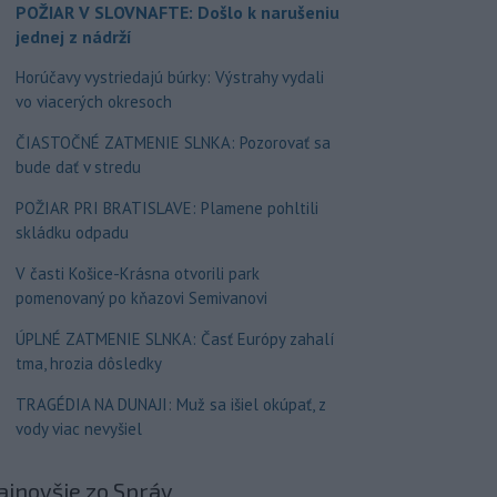
POŽIAR V SLOVNAFTE: Došlo k narušeniu
jednej z nádrží
Horúčavy vystriedajú búrky: Výstrahy vydali
vo viacerých okresoch
ČIASTOČNÉ ZATMENIE SLNKA: Pozorovať sa
bude dať v stredu
POŽIAR PRI BRATISLAVE: Plamene pohltili
skládku odpadu
V časti Košice-Krásna otvorili park
pomenovaný po kňazovi Semivanovi
ÚPLNÉ ZATMENIE SLNKA: Časť Európy zahalí
tma, hrozia dôsledky
TRAGÉDIA NA DUNAJI: Muž sa išiel okúpať, z
vody viac nevyšiel
ajnovšie
zo Správ