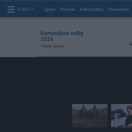
RUBRIKY
Index
Šport
Počasie
Publicistika
Slovensko
Komunálne voľby
2026
S
Všetky správy