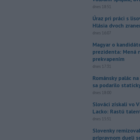
dnes 18:51
Úraz pri práci s lis
Hlásia dvoch zran
dnes 16:07
Magyar o kandidát
prezidenta: Mená 
prekvapením
dnes 17:31
Románsky palác na
sa podarilo statick
dnes 18:00
Slováci získali vo V
Lacko: Rastú talen
dnes 15:51
Slovenky remizoval
prípravnom dueli s