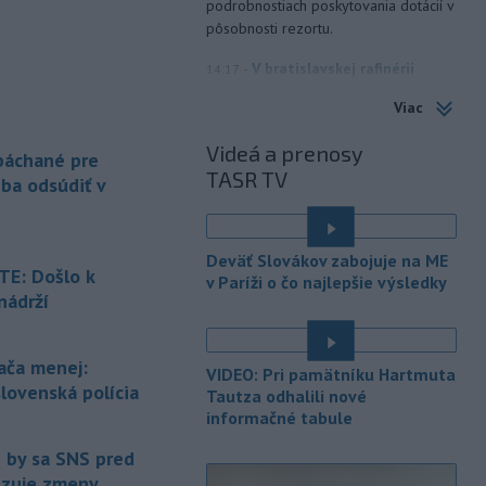
podrobnostiach poskytovania dotácií v
pôsobnosti rezortu.
-
V bratislavskej rafinérii
14:17
Slovnaft horí uskladnený ropný
Viac
produkt.
TASR o tom informovala
rafinéria s tým, že obyvateľom nehrozí
Videá a prenosy
 páchané pre
nebezpečenstvo.
TASR TV
eba odsúdiť v
-
Jedným zo zdravotných rizík
13:50
na festivale môže byť vyššia
úroveň
hluku. Je preto dobré držať sa
Deväť Slovákov zabojuje na ME
ďalej od reproduktorov, používať
E: Došlo k
v Paríži o čo najlepšie výsledky
chrániče sluchu či dodržiavať
nádrží
prestávky.
é
-
Podporu kandidatúre
12:49
ača menej:
VIDEO: Pri pamätníku Hartmuta
Slovenskej republiky na nestále
slovenská polícia
Tautza odhalili nové
členstvo
v Bezpečnostnej rade
informačné tabule
Organizácie Spojených národov (OSN)
na roky 2028 až 2029 písomne
e by sa SNS pred
vyjadrilo už 123 zo 193 členských
vizuje zmeny