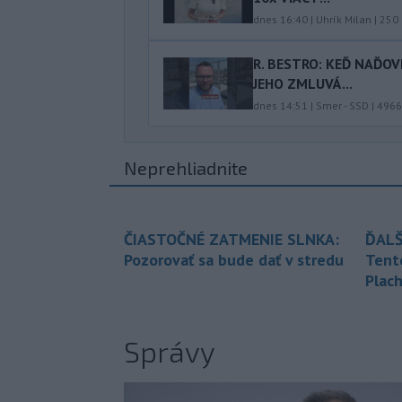
dnes 16:40
|
Uhrík Milan
|
250
R. BESTRO: KEĎ NAĎOV
JEHO ZMLUVÁ...
dnes 14:51
|
Smer - SSD
|
4966
Neprehliadnite
ČIASTOČNÉ ZATMENIE SLNKA:
ĎALŠ
Pozorovať sa bude dať v stredu
Tent
Plach
Správy