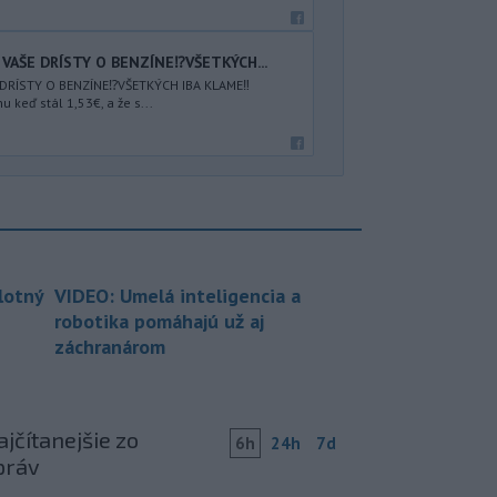
E VAŠE DRÍSTY O BENZÍNE⁉️VŠETKÝCH...
E DRÍSTY O BENZÍNE⁉️VŠETKÝCH IBA KLAME‼️
 keď stál 1,53€, a že s...
lotný
VIDEO: Umelá inteligencia a
robotika pomáhajú už aj
záchranárom
jčítanejšie zo
6h
24h
7d
práv