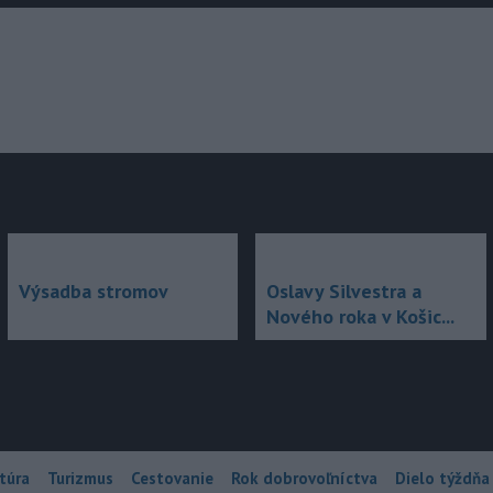
júce
Výsadba stromov
Oslavy Silvestra a
Nového roka v Košic...
túra
Turizmus
Cestovanie
Rok dobrovoľníctva
Dielo týždňa