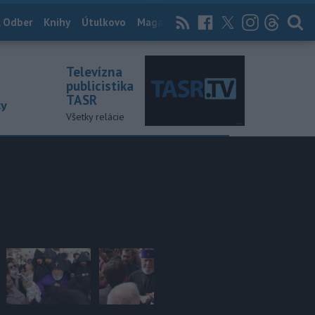
 Odber
Knihy
Útulkovo
Magazín
News Now
Archív
TASR
Televízna
publicistika
TASR
ky
Všetky relácie