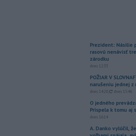
Prezident: Násilie
rasovú nenávisť tr
zárodku
dnes 12:33
POŽIAR V SLOVNAFT
narušeniu jednej z 
aktualizovan
dnes 14:20
,
dnes 15:46
O jedného prevádz
Prispela k tomu aj 
dnes 16:14
A. Danko vylúčil, ž
voľbami spájala, a