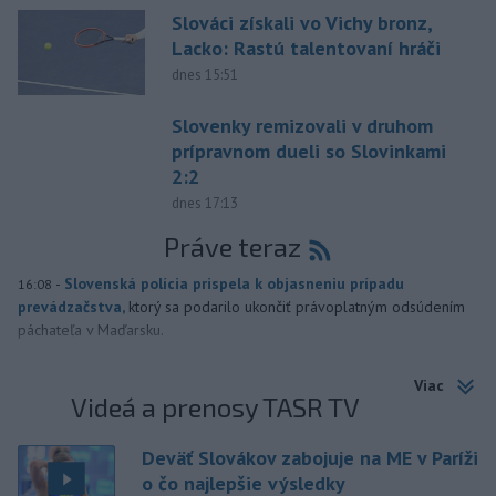
Slováci získali vo Vichy bronz,
Lacko: Rastú talentovaní hráči
dnes 15:51
Slovenky remizovali v druhom
prípravnom dueli so Slovinkami
2:2
dnes 17:13
Práve teraz
-
Slovenská polícia prispela k objasneniu prípadu
16:08
prevádzačstva,
ktorý sa podarilo ukončiť právoplatným odsúdením
páchateľa v Maďarsku.
Viac
Videá a prenosy TASR TV
Deväť Slovákov zabojuje na ME v Paríži
o čo najlepšie výsledky