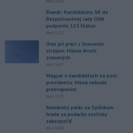
dnes 16:14
Blanár: Kandidatúru SR do
Bezpečnostnej rady OSN
podporilo 123 štátov
dnes 12:52
Úraz pri práci s lisovacím
strojom: Hlásia dvoch
zranených
dnes 16:07
Magyar o kandidátoch na post
prezidenta: Mená nebudú
prekvapením
dnes 17:31
Románsky palác na Spišskom
hrade sa podarilo staticky
zabezpečiť
dnes 18:00