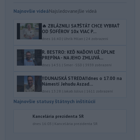
Najnovšie videá
Najsledovanejšie videá
🔥 ZBLÁZNILI SA❓️ŠTÁT CHCE VYBRAŤ
OD ŠOFÉROV 10x VIAC P...
dnes 16:40
|
Uhrík Milan
|
24
zobrazení
R. BESTRO: KEĎ NAĎOVI UŽ ÚPLNE
PREPÍNA - NA JEHO ZMLUVÁ...
dnes 14:51
|
Smer - SSD
|
3939
zobrazení
‼️DUNAJSKÁ STREDA‼️dnes o 17.00 na
Námestí Jehudu Aszad...
dnes 13:28
|
Jakab Július
|
1611
zobrazení
Najnovšie statusy štátnych inštitúcií
Kancelária prezidenta SR
dnes 16:03
|
Kancelária prezidenta SR