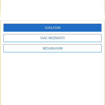
SÚHLASÍM
VIAC MOŽNOSTÍ
NESÚHLASÍM
....