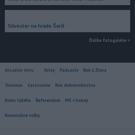
Silvester na hrade Šariš
Ďalšie fotogalérie
>
Aktuálne témy:
Kvízy
Podcasty
Rok Ľ.Štúra
Turizmus
Cestovanie
Rok dobrovoľníctva
Dielo týždňa
Referendum
MS v hokeji
Komunálne voľby