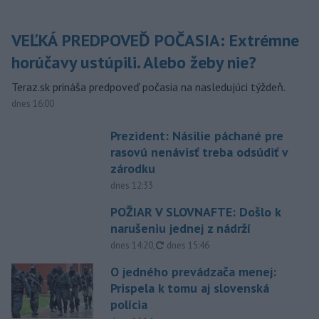
VEĽKÁ PREDPOVEĎ POČASIA: Extrémne
horúčavy ustúpili. Alebo žeby nie?
Teraz.sk prináša predpoveď počasia na nasledujúci týždeň.
dnes 16:00
Prezident: Násilie páchané pre
rasovú nenávisť treba odsúdiť v
zárodku
dnes 12:33
POŽIAR V SLOVNAFTE: Došlo k
narušeniu jednej z nádrží
aktualizované
dnes 14:20
,
dnes 15:46
O jedného prevádzača menej:
Prispela k tomu aj slovenská
polícia