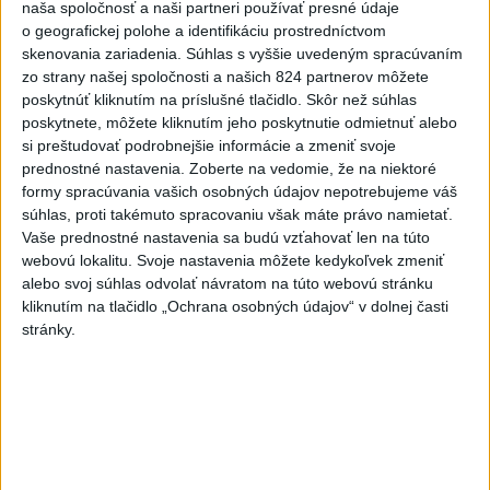
naša spoločnosť a naši partneri používať presné údaje
o geografickej polohe a identifikáciu prostredníctvom
skenovania zariadenia. Súhlas s vyššie uvedeným spracúvaním
VIDEO: Umelá inteligencia a robotika
zo strany našej spoločnosti a našich 824 partnerov môžete
pomáhajú už aj záchranárom
poskytnúť kliknutím na príslušné tlačidlo. Skôr než súhlas
poskytnete, môžete kliknutím jeho poskytnutie odmietnuť alebo
si preštudovať podrobnejšie informácie a zmeniť svoje
prednostné nastavenia.
Zoberte na vedomie, že na niektoré
Správy
formy spracúvania vašich osobných údajov nepotrebujeme váš
súhlas, proti takémuto spracovaniu však máte právo namietať.
Vaše prednostné nastavenia sa budú vzťahovať len na túto
webovú lokalitu. Svoje nastavenia môžete kedykoľvek zmeniť
alebo svoj súhlas odvolať návratom na túto webovú stránku
kliknutím na tlačidlo „Ochrana osobných údajov“ v dolnej časti
stránky.