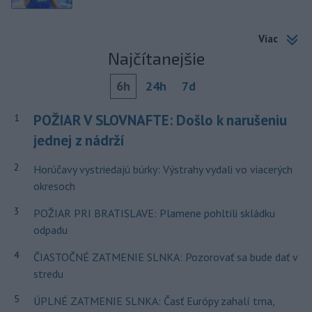
Viac
Najčítanejšie
6h
24h
7d
POŽIAR V SLOVNAFTE: Došlo k narušeniu
1
jednej z nádrží
2
Horúčavy vystriedajú búrky: Výstrahy vydali vo viacerých
okresoch
3
POŽIAR PRI BRATISLAVE: Plamene pohltili skládku
odpadu
4
ČIASTOČNÉ ZATMENIE SLNKA: Pozorovať sa bude dať v
stredu
5
ÚPLNÉ ZATMENIE SLNKA: Časť Európy zahalí tma,