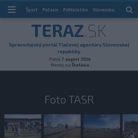
Index
Šport
Počasie
Publicistika
Slovensko
Zahranič
TERAZ
.SK
Spravodajský portál Tlačovej agentúry Slovenskej
republiky
Piatok
7. august 2026
Meniny má
Štefánia
Foto TASR