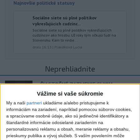
Najnovšie politické statusy
Sociálne siete sú plné politikov
vykresľujúcich cudzinc...
Sociálne siete sú plné politikov vykresľujúcich
cudzincov ako hrozbu. Už roky tým očkujú ľudí na
Slovensku. Kam to vedie...
dnes 16:13
|
Plaváková Lucia
Neprehliadnite
ČIASTOČNÉ ZATMENIE SLNKA:
Pozorovať sa bude dať v stredu
Vážime si vaše súkromie
My a naši
partneri
ukladáme a/alebo pristupujeme k
ĎALŠÍ TEPLOTNÝ REKORD: Tentoraz
informáciám na zariadení, napríklad pomocou súborov cookies,
a spracúvame osobné údaje, ako sú jedinečné identifikátory a
padol v Dolných Plachtinciach
štandardné informácie odosielané zariadením na
personalizovanú reklamu a obsah, meranie reklamy a obsahu,
V Budapešti opäť padol teplotný
prieskumy publika a vývoj služieb.
S vaším povolením môže
rekord, tretí za päť týždňov