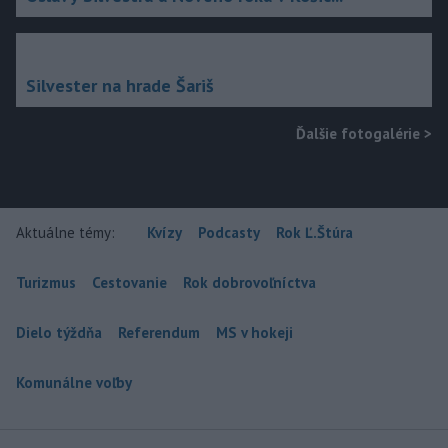
Silvester na hrade Šariš
Ďalšie fotogalérie
>
Aktuálne témy:
Kvízy
Podcasty
Rok Ľ.Štúra
Turizmus
Cestovanie
Rok dobrovoľníctva
Dielo týždňa
Referendum
MS v hokeji
Komunálne voľby