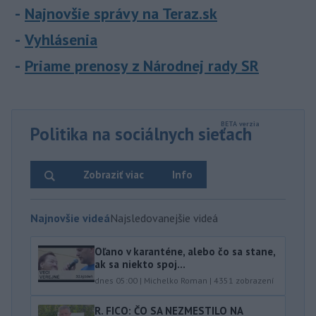
Najnovšie správy na Teraz.sk
Vyhlásenia
Priame prenosy z Národnej rady SR
Politika na sociálnych sieťach
Zobraziť viac
Info
Najnovšie videá
Najsledovanejšie videá
Oľano v karanténe, alebo čo sa stane,
ak sa niekto spoj...
dnes 05:00
|
Michelko Roman
|
4351
zobrazení
R. FICO: ČO SA NEZMESTILO NA