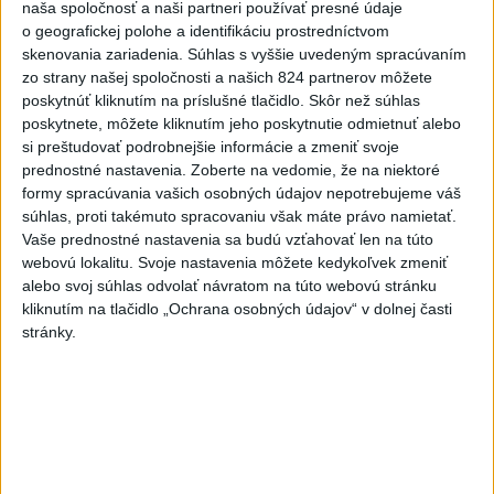
naša spoločnosť a naši partneri používať presné údaje
Dominik Drdul komunikoval s lovcom sexuálnych
o geografickej polohe a identifikáciu prostredníctvom
predátorov z Česka a že po...
skenovania zariadenia. Súhlas s vyššie uvedeným spracúvaním
dnes 06:37
|
Michelko Roman
zo strany našej spoločnosti a našich 824 partnerov môžete
poskytnúť kliknutím na príslušné tlačidlo. Skôr než súhlas
poskytnete, môžete kliknutím jeho poskytnutie odmietnuť alebo
Neprehliadnite
si preštudovať podrobnejšie informácie a zmeniť svoje
prednostné nastavenia.
Zoberte na vedomie, že na niektoré
VEĽKÁ PREDPOVEĎ POČASIA:
formy spracúvania vašich osobných údajov nepotrebujeme váš
Extrémne horúčavy ustúpili. Alebo
súhlas, proti takémuto spracovaniu však máte právo namietať.
žeby nie?
Vaše prednostné nastavenia sa budú vzťahovať len na túto
webovú lokalitu. Svoje nastavenia môžete kedykoľvek zmeniť
alebo svoj súhlas odvolať návratom na túto webovú stránku
HRABKO o výhode
kliknutím na tlačidlo „Ochrana osobných údajov“ v dolnej časti
Majerského:Mazurek a Laššáková majú
stránky.
rovnakých voličov
ČIASTOČNÉ ZATMENIE SLNKA:
Pozorovať sa bude dať v stredu
ĎALŠÍ TEPLOTNÝ REKORD: Tentoraz