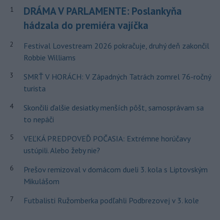
DRÁMA V PARLAMENTE: Poslankyňa
1
hádzala do premiéra vajíčka
2
Festival Lovestream 2026 pokračuje, druhý deň zakončil
Robbie Williams
3
SMRŤ V HORÁCH: V Západných Tatrách zomrel 76-ročný
turista
4
Skončili ďalšie desiatky menších pôšt, samosprávam sa
to nepáči
5
VEĽKÁ PREDPOVEĎ POČASIA: Extrémne horúčavy
ustúpili. Alebo žeby nie?
6
Prešov remizoval v domácom dueli 3. kola s Liptovským
Mikulášom
7
Futbalisti Ružomberka podľahli Podbrezovej v 3. kole