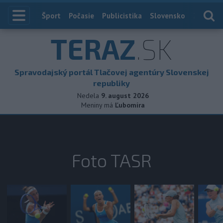
Index
Šport
Počasie
Publicistika
Slovensko
Zahranič
TERAZ
.SK
Spravodajský portál Tlačovej agentúry Slovenskej
republiky
Nedela
9. august 2026
Meniny má
Ľubomíra
Foto TASR