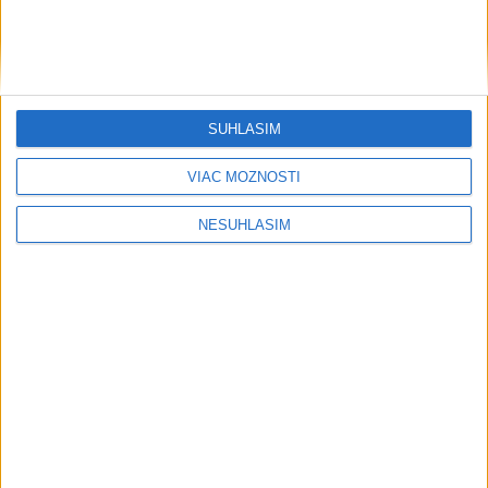
Počasie
AKTUÁLNA PREDPOVEĎ POČASIA NA SEDEM DNÍ
SÚHLASÍM
VIAC MOŽNOSTÍ
....
NESÚHLASÍM
....