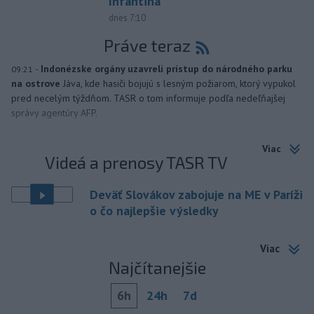
Infantina
dnes 7:10
Práve teraz
-
Indonézske orgány uzavreli prístup do národného parku
09:21
na ostrove
Jáva, kde hasiči bojujú s lesným požiarom, ktorý vypukol
pred necelým týždňom. TASR o tom informuje podľa nedeľňajšej
správy agentúry AFP.
Viac
Videá a prenosy TASR TV
Deväť Slovákov zabojuje na ME v Paríži
o čo najlepšie výsledky
Viac
Najčítanejšie
6h
24h
7d