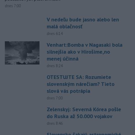
dnes 7:00
V nedeľu bude jasno alebo len
malá oblačnosť
dnes 6:14
Venhart:Bomba v Nagasaki bola
silnejšia ako v Hirošime,no
menej účinná
dnes 8:24
OTESTUJTE SA: Rozumiete
slovenským nárečiam? Tieto
slová vás potrápia
dnes 7:00
Zelenskyj: Severná Kórea pošle
do Ruska až 50.000 vojakov
dnes 8:46
Slovensko čakajú astronomické