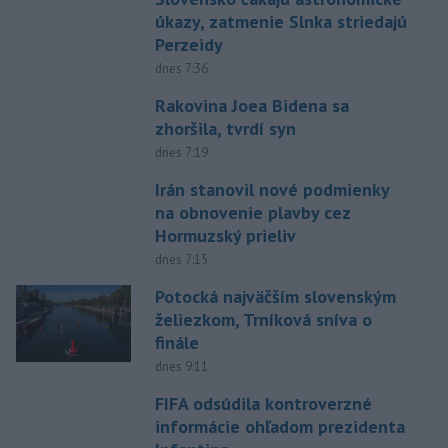
úkazy, zatmenie Slnka striedajú
Perzeidy
dnes 7:36
Rakovina Joea Bidena sa
zhoršila, tvrdí syn
dnes 7:19
Irán stanovil nové podmienky
na obnovenie plavby cez
Hormuzský prieliv
dnes 7:15
Potocká najväčším slovenským
želiezkom, Trníková sníva o
finále
dnes 9:11
FIFA odsúdila kontroverzné
informácie ohľadom prezidenta