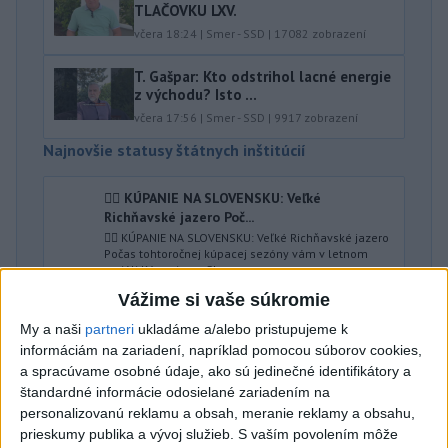
TLAČOVKU LXV.
včera 18:24
|
Smer - SSD
|
17082
zobrazení
T. Gašpar: Kto odstrihol lacné energie
z východu? Isto ...
včera 17:56
|
Smer - SSD
|
9917
zobrazení
Najnovšie statusy štátnych inštitúcií
🏊‍♀ KÚPANIE NA SLOVENSKU: Veľké
Richňavské jazero Poč...
🏊‍♀ KÚPANIE NA SLOVENSKU: Veľké Richňavské jazero
Počas tohtoročnej kúpacej sezóny vám v letnom
seriáli Kúpanie na Slo...
dnes 07:00
|
Úrad verejného zdravotníctva
Vážime si vaše súkromie
Slovenskej republiky
My a naši
partneri
ukladáme a/alebo pristupujeme k
informáciám na zariadení, napríklad pomocou súborov cookies,
Najnovšie politické statusy
a spracúvame osobné údaje, ako sú jedinečné identifikátory a
štandardné informácie odosielané zariadením na
👉Minulotýždňové odhalenie, že exposlanec
personalizovanú reklamu a obsah, meranie reklamy a obsahu,
Oľano Dominik...
prieskumy publika a vývoj služieb.
S vaším povolením môže
👉Minulotýždňové odhalenie, že exposlanec Oľano