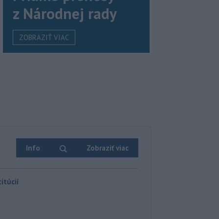
z Národnej rady
ZOBRAZIŤ VIAC
Info
Zobraziť viac
itúcií