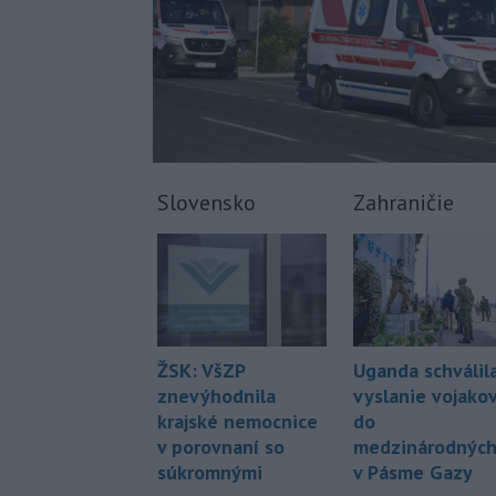
Slovensko
Zahraničie
ŽSK: VšZP
Uganda schválil
znevýhodnila
vyslanie vojako
krajské nemocnice
do
v porovnaní so
medzinárodných 
súkromnými
v Pásme Gazy