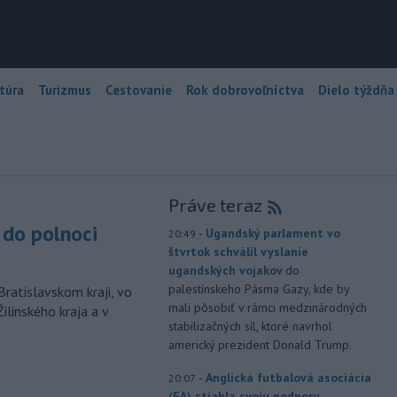
túra
Turizmus
Cestovanie
Rok dobrovoľníctva
Dielo týždňa
Práve teraz
do polnoci
-
Ugandský parlament vo
20:49
štvrtok schválil vyslanie
ugandských vojakov
do
palestínskeho Pásma Gazy, kde by
Bratislavskom kraji, vo
mali pôsobiť v rámci medzinárodných
ilinského kraja a v
stabilizačných síl, ktoré navrhol
americký prezident Donald Trump.
-
Anglická futbalová asociácia
20:07
(FA) stiahla svoju podporu