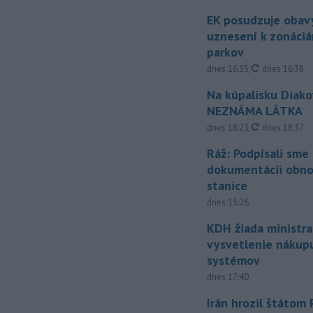
EK posudzuje obavy
uznesení k zonáci
parkov
aktualizovan
dnes 16:35
,
dnes 16:38
Na kúpalisku Diak
NEZNÁMA LÁTKA
aktualizovan
dnes 18:23
,
dnes 18:37
Ráž: Podpísali sme
dokumentácii obno
stanice
dnes 15:26
KDH žiada ministra
vysvetlenie nákup
systémov
dnes 17:40
Irán hrozil štátom