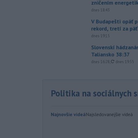
zničením energeti
dnes 18:43
V Budapešti opäť p
rekord, tretí za pä
dnes 19:15
Slovenskí hádzanár
Taliansko 38:37
aktualizovan
dnes 16:28
,
dnes 19:55
Politika na sociálnych 
Najnovšie videá
Najsledovanejšie videá