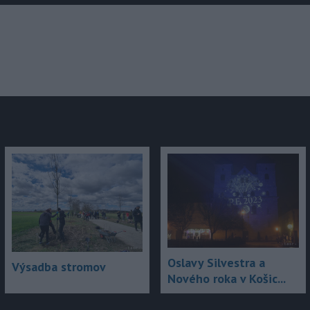
júce
Oslavy Silvestra a
Výsadba stromov
Nového roka v Košic...