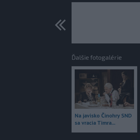
predchádza
Ďalšie fotogalérie
Na javisko Činohry SND
sa vracia Timra...