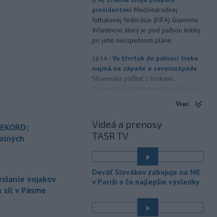
prezidentovi
Medzinárodnej
futbalovej federácie (FIFA) Giannimu
Infantinovi, ktorý je pod paľbou kritiky
po jeho neúspešnom pláne.
-
Vo štvrtok do polnoci treba
18:54
najmä na západe a severozápade
Slovenska počítať s búrkami.
Slovenský hydrometeorologický ústav
(SHMÚ) vydal výstrahy prvého stupňa.
Viac
Platia aj v okresoch Snina a Sobrance.
Videá a prenosy
REKORD:
-
Polícia v súčinnosti s ďalšími
18:19
TASR TV
záchrannými zložkami zasahuje
na
olných
termálnom kúpalisku v Diakovciach.
é
-
V dunajských prístavoch v
17:36
Deväť Slovákov zabojuje na ME
Bratislave, Komárne a Štúrove v
yslanie vojakov
v Paríži o čo najlepšie výsledky
prvom
polroku 2026 zaznamenali
 síl v Pásme
spolu 1827 pristátí osobných
kajutových a výletných plavidiel.