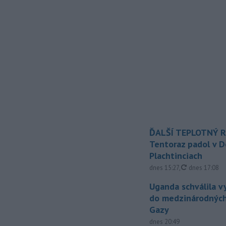
ĎALŠÍ TEPLOTNÝ 
Tentoraz padol v D
Plachtinciach
aktualizovan
dnes 15:27
,
dnes 17:08
Uganda schválila v
do medzinárodných
Gazy
dnes 20:49