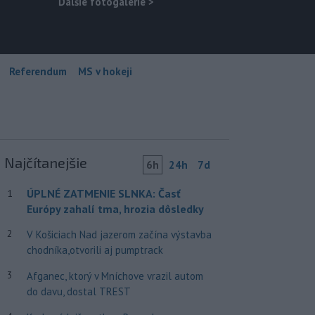
Ďalšie fotogalérie
>
Referendum
MS v hokeji
Najčítanejšie
6h
24h
7d
ÚPLNÉ ZATMENIE SLNKA: Časť
1
Európy zahalí tma, hrozia dôsledky
2
V Košiciach Nad jazerom začína výstavba
chodníka,otvorili aj pumptrack
3
Afganec, ktorý v Mníchove vrazil autom
do davu, dostal TREST