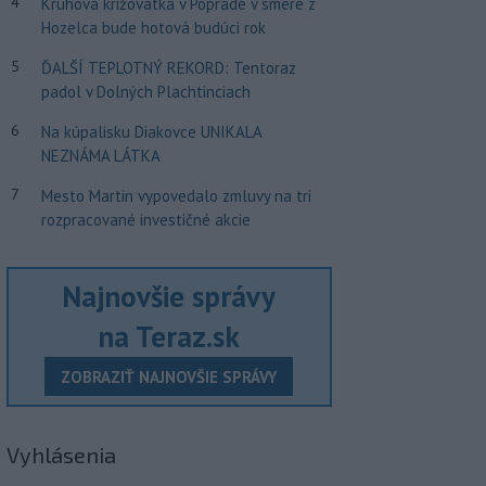
4
Kruhová križovatka v Poprade v smere z
Hozelca bude hotová budúci rok
5
ĎALŠÍ TEPLOTNÝ REKORD: Tentoraz
padol v Dolných Plachtinciach
6
Na kúpalisku Diakovce UNIKALA
NEZNÁMA LÁTKA
7
Mesto Martin vypovedalo zmluvy na tri
rozpracované investičné akcie
Najnovšie správy
na Teraz.sk
ZOBRAZIŤ NAJNOVŠIE SPRÁVY
Vyhlásenia