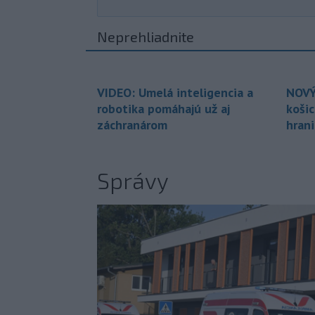
Neprehliadnite
VIDEO: Umelá inteligencia a
NOVÝ
robotika pomáhajú už aj
koši
záchranárom
hran
Správy