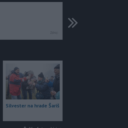
ďalšie
Zdroj:
Silvester na hrade Šariš