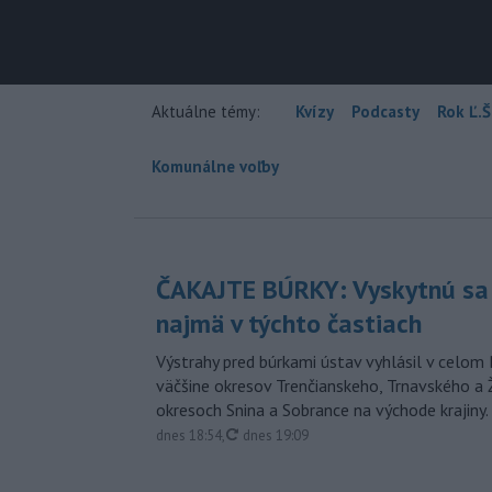
Aktuálne témy:
Kvízy
Podcasty
Rok Ľ.Š
Komunálne voľby
ČAKAJTE BÚRKY: Vyskytnú sa 
najmä v týchto častiach
Výstrahy pred búrkami ústav vyhlásil v celom 
väčšine okresov Trenčianskeho, Trnavského a Ž
okresoch Snina a Sobrance na východe krajiny.
aktualizované
dnes 18:54
,
dnes 19:09