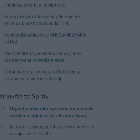
chodníka,otvorili aj pumptrack
Kruhová križovatka v Poprade v smere z
Hozelca bude hotová budúci rok
Na kúpalisku Diakovce UNIKLA NEZNÁMA
LÁTKA
Mesto Martin vypovedalo zmluvy na tri
rozpracované investičné akcie
Orbánová telefonovala s Blanárom a
Tarabom o pomoci na Dunaji
ajnovšie
zo Správ
Uganda schválila vyslanie vojakov do
:49
medzinárodných síl v Pásme Gazy
:46
Letisko v Lipsku poprelo správy o munícii v
ukrajinskom lietadle