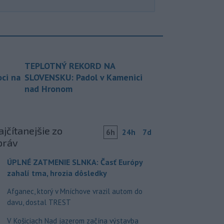
TEPLOTNÝ REKORD NA
ci na
SLOVENSKU: Padol v Kamenici
nad Hronom
jčítanejšie zo
6h
24h
7d
práv
ÚPLNÉ ZATMENIE SLNKA: Časť Európy
zahalí tma, hrozia dôsledky
Afganec, ktorý v Mníchove vrazil autom do
davu, dostal TREST
V Košiciach Nad jazerom začína výstavba