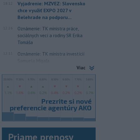
Vyjadrenie: MZVEZ: Slovensko
18:12
chce využiť EXPO 2027 v
Belehrade na podporu...
12:26
Oznámenie: TK ministra práce,
sociálnych vecí a rodiny SR Erika
Tomáša
12:11
Oznámenie: TK ministra investícií
Samuela Migaľa
Viac
Priame prenosy