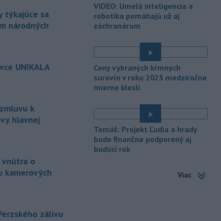
VIDEO: Umelá inteligencia a
-
Republikánmi ovládaný výbor
17:28
 týkajúce sa
robotika pomáhajú už aj
amerického Senátu vo
štvrtok
ám národných
záchranárom
označil lekára Anthonyho Fauciho za
osobu brániacu vyšetrovacím
právomociam Kongresu.
é
ovce UNIKALA
-
Jemenskí povstalci húsíovia
Ceny vybraných kŕmnych
17:14
vo štvrtok pri raketových a
surovín v roku 2025 medziročne
mierne klesli
dronových
útokoch zabili najmenej 38
é
príslušníkov vládnych síl a ďalších 29
 zmluvu k
zranili, uviedli pre agentúru AFP
zdroje zo zdravotníckych služieb.
vy hlavnej
Tomáš: Projekt Ľudia a hrady
-
Európska komisia (EK)
16:35
bude finančne podporený aj
monitoruje situáciu a posudzuje
budúci rok
všetky
vznesené obavy týkajúce sa
 vnútra o
vládnych uznesení k zonáciám
u kamerových
Viac
národných parkov. Zároveň posudzuje
ôsmu žiadosť o platbu z plánu
obnovy.
 Perzského zálivu
-
Počas minulotýždňového
15:44