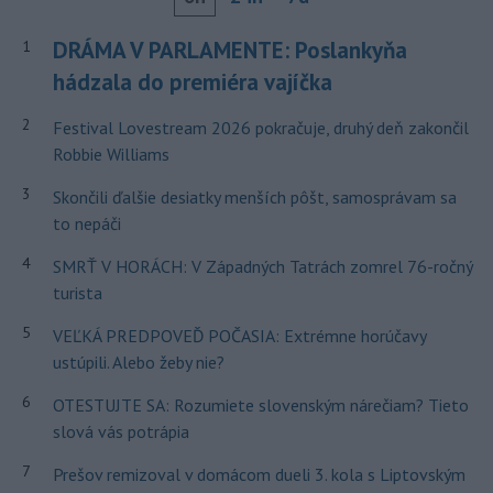
DRÁMA V PARLAMENTE: Poslankyňa
1
hádzala do premiéra vajíčka
2
Festival Lovestream 2026 pokračuje, druhý deň zakončil
Robbie Williams
3
Skončili ďalšie desiatky menších pôšt, samosprávam sa
to nepáči
4
SMRŤ V HORÁCH: V Západných Tatrách zomrel 76-ročný
turista
5
VEĽKÁ PREDPOVEĎ POČASIA: Extrémne horúčavy
ustúpili. Alebo žeby nie?
6
OTESTUJTE SA: Rozumiete slovenským nárečiam? Tieto
slová vás potrápia
7
Prešov remizoval v domácom dueli 3. kola s Liptovským