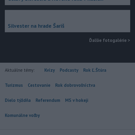
Silvester na hrade Šariš
Ďalšie fotogalérie
>
Aktuálne témy:
Kvízy
Podcasty
Rok Ľ.Štúra
Turizmus
Cestovanie
Rok dobrovoľníctva
Dielo týždňa
Referendum
MS v hokeji
Komunálne voľby