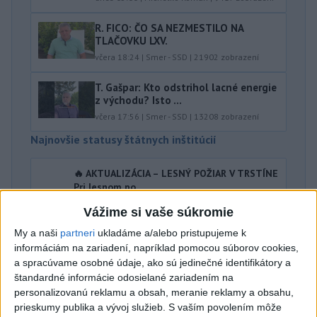
R. FICO: ČO SA NEZMESTILO NA
TLAČOVKU LXV.
včera 18:24
|
Smer - SSD
|
21902
zobrazení
T. Gašpar: Kto odstrihol lacné energie
z východu? Isto ...
včera 17:56
|
Smer - SSD
|
13208
zobrazení
Najnovšie statusy štátnych inštitúcií
🔥 AKTUALIZÁCIA – LESNÝ POŽIAR V TRSTÍNE
Pri lesnom po...
🔥 AKTUALIZÁCIA – LESNÝ POŽIAR V TRSTÍNE Pri
Vážime si vaše súkromie
lesnom požiari v katastri obce Trstín aktuálne
prebieha dohášanie jednotli...
My a naši
partneri
ukladáme a/alebo pristupujeme k
dnes 09:06
|
Hasičský a záchranný zbor
informáciám na zariadení, napríklad pomocou súborov cookies,
a spracúvame osobné údaje, ako sú jedinečné identifikátory a
Najnovšie politické statusy
štandardné informácie odosielané zariadením na
personalizovanú reklamu a obsah, meranie reklamy a obsahu,
prieskumy publika a vývoj služieb.
S vaším povolením môže
🤍💙❤️ Takto bolo Rožňave, zajtra