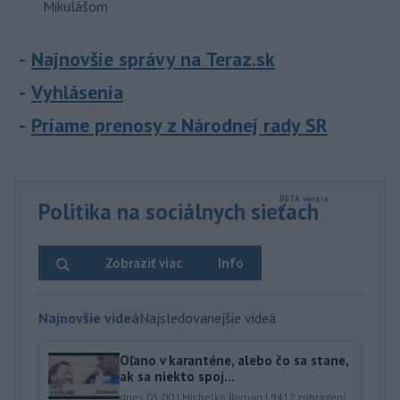
Mikulášom
Najnovšie správy na Teraz.sk
Vyhlásenia
Priame prenosy z Národnej rady SR
Politika na sociálnych sieťach
Zobraziť viac
Info
Najnovšie videá
Najsledovanejšie videá
Oľano v karanténe, alebo čo sa stane,
ak sa niekto spoj...
dnes 05:00
|
Michelko Roman
|
9417
zobrazení