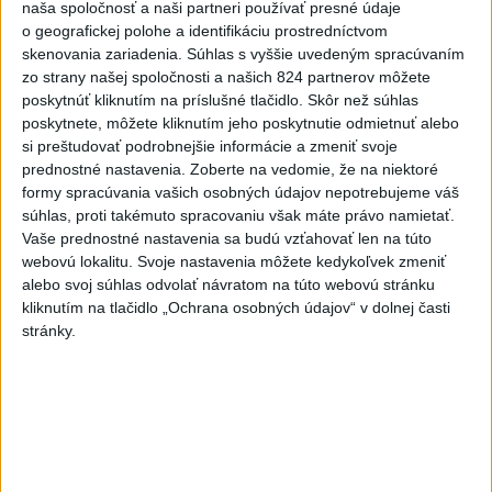
naša spoločnosť a naši partneri používať presné údaje
pokračujeme v Malacká...
o geografickej polohe a identifikáciu prostredníctvom
🤍💙❤️ Takto bolo Rožňave, zajtra pokračujeme v
Malackách ✌️
skenovania zariadenia. Súhlas s vyššie uvedeným spracúvaním
dnes 08:17
|
Mikulec Roman
zo strany našej spoločnosti a našich 824 partnerov môžete
poskytnúť kliknutím na príslušné tlačidlo. Skôr než súhlas
poskytnete, môžete kliknutím jeho poskytnutie odmietnuť alebo
Neprehliadnite
si preštudovať podrobnejšie informácie a zmeniť svoje
prednostné nastavenia.
Zoberte na vedomie, že na niektoré
formy spracúvania vašich osobných údajov nepotrebujeme váš
VEĽKÁ PREDPOVEĎ POČASIA:
súhlas, proti takémuto spracovaniu však máte právo namietať.
Extrémne horúčavy ustúpili. Alebo
Vaše prednostné nastavenia sa budú vzťahovať len na túto
žeby nie?
webovú lokalitu. Svoje nastavenia môžete kedykoľvek zmeniť
alebo svoj súhlas odvolať návratom na túto webovú stránku
HRABKO o výhode
kliknutím na tlačidlo „Ochrana osobných údajov“ v dolnej časti
Majerského:Mazurek a Laššáková majú
stránky.
rovnakých voličov
ČIASTOČNÉ ZATMENIE SLNKA:
Pozorovať sa bude dať v stredu