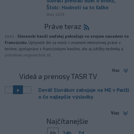
Slováci prehrali duel o bronz,
Štolc: Hodnotí sa to ťažko
dnes 10:18
Práve teraz
-
Slovenskí hasiči naďalej pokračujú vo svojom nasadení vo
10:52
Francúzsku.
Uplynulé dni sa niesli v znamení intenzívnej práce v
teréne, spolupráce s francúzskymi hasičmi, ale aj údržby techniky a
potrebnej regenerácie síl.
Viac
Videá a prenosy TASR TV
Deväť Slovákov zabojuje na ME v Paríži
o čo najlepšie výsledky
Viac
Najčítanejšie
6h
24h
7d