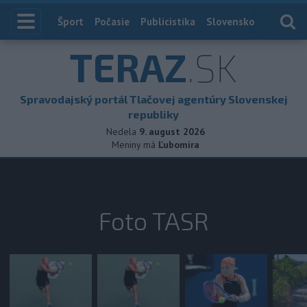
Index
Šport
Počasie
Publicistika
Slovensko
Zahranič
TERAZ
.SK
Spravodajský portál Tlačovej agentúry Slovenskej
republiky
Nedela
9. august 2026
Meniny má
Ľubomíra
Foto TASR