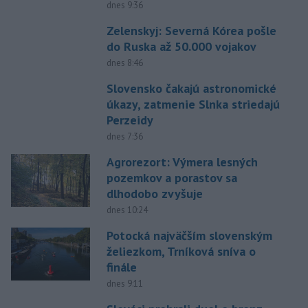
dnes 9:36
Zelenskyj: Severná Kórea pošle
do Ruska až 50.000 vojakov
dnes 8:46
Slovensko čakajú astronomické
úkazy, zatmenie Slnka striedajú
Perzeidy
dnes 7:36
Agrorezort: Výmera lesných
pozemkov a porastov sa
dlhodobo zvyšuje
dnes 10:24
Potocká najväčším slovenským
želiezkom, Trníková sníva o
finále
dnes 9:11