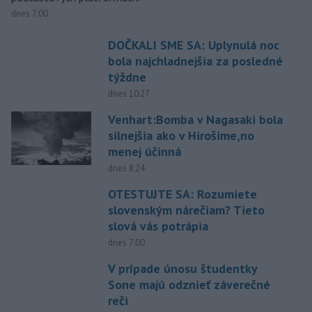
dnes 7:00
DOČKALI SME SA: Uplynulá noc
bola najchladnejšia za posledné
týždne
dnes 10:27
Venhart:Bomba v Nagasaki bola
silnejšia ako v Hirošime,no
menej účinná
dnes 8:24
OTESTUJTE SA: Rozumiete
slovenským nárečiam? Tieto
slová vás potrápia
dnes 7:00
V prípade únosu študentky
Sone majú odznieť záverečné
reči