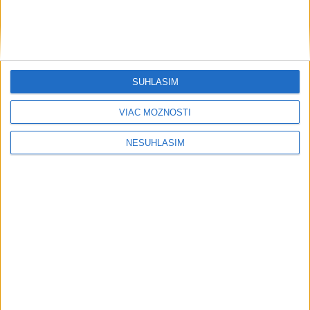
Počasie
AKTUÁLNA PREDPOVEĎ POČASIA NA SEDEM DNÍ
SÚHLASÍM
VIAC MOŽNOSTÍ
Sobota má byť jasná s teplotou do 33
stupňov celzia
NESÚHLASÍM
V noci miestami ešte zväčšená oblačnosť a ojedinele
doznievanie prehánok a búrok.
včera 6:55
Najmä na západe sú na poobedie
vydané výstrahy pred vysokými
teplotami
dnes 10:29