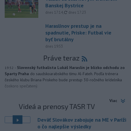
Banskej Bystrice
aktualizované
dnes 17:14
,
dnes 17:23
Haraslínov prestup je na
spadnutie, Priske: Futbal vie
byť brutálny
dnes 19:53
Práve teraz
-
Slovenský futbalista Lukáš Haraslín je blízko odchodu zo
19:52
Sparty Praha
do saudskoarabského tímu Al-Fateh. Podľa trénera
českého klubu Briana Priskeho bude prestup 30-ročného krídelníka
čoskoro spečatený.
Viac
Videá a prenosy TASR TV
Deväť Slovákov zabojuje na ME v Paríži
o čo najlepšie výsledky