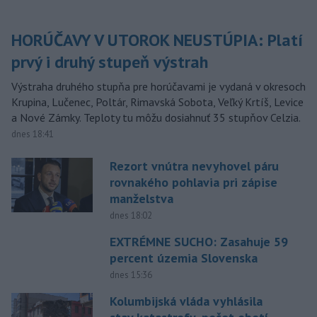
HORÚČAVY V UTOROK NEUSTÚPIA: Platí
prvý i druhý stupeň výstrah
Výstraha druhého stupňa pre horúčavami je vydaná v okresoch
Krupina, Lučenec, Poltár, Rimavská Sobota, Veľký Krtíš, Levice
a Nové Zámky. Teploty tu môžu dosiahnuť 35 stupňov Celzia.
dnes 18:41
Rezort vnútra nevyhovel páru
rovnakého pohlavia pri zápise
manželstva
dnes 18:02
EXTRÉMNE SUCHO: Zasahuje 59
percent územia Slovenska
dnes 15:36
Kolumbijská vláda vyhlásila