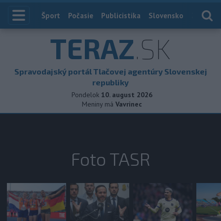
Index
Šport
Počasie
Publicistika
Slovensko
Zahranič
TERAZ
.SK
Spravodajský portál Tlačovej agentúry Slovenskej
republiky
Pondelok
10. august 2026
Meniny má
Vavrinec
Foto TASR