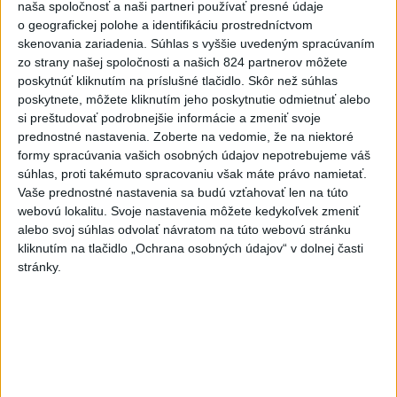
naša spoločnosť a naši partneri používať presné údaje
J. Božik: Financovanie samospráv nie
o geografickej polohe a identifikáciu prostredníctvom
je ich jediný problém
skenovania zariadenia. Súhlas s vyššie uvedeným spracúvaním
zo strany našej spoločnosti a našich 824 partnerov môžete
poskytnúť kliknutím na príslušné tlačidlo. Skôr než súhlas
poskytnete, môžete kliknutím jeho poskytnutie odmietnuť alebo
Správy
si preštudovať podrobnejšie informácie a zmeniť svoje
prednostné nastavenia.
Zoberte na vedomie, že na niektoré
formy spracúvania vašich osobných údajov nepotrebujeme váš
súhlas, proti takémuto spracovaniu však máte právo namietať.
Vaše prednostné nastavenia sa budú vzťahovať len na túto
webovú lokalitu. Svoje nastavenia môžete kedykoľvek zmeniť
alebo svoj súhlas odvolať návratom na túto webovú stránku
kliknutím na tlačidlo „Ochrana osobných údajov“ v dolnej časti
stránky.