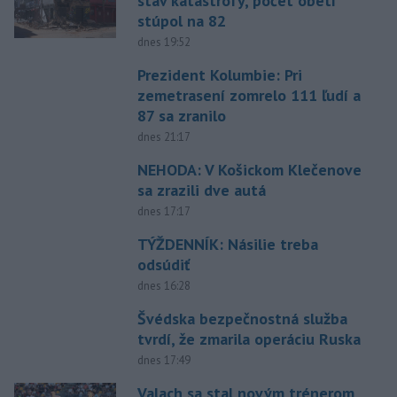
stav katastrofy, počet obetí
stúpol na 82
dnes 19:52
Prezident Kolumbie: Pri
zemetrasení zomrelo 111 ľudí a
87 sa zranilo
dnes 21:17
NEHODA: V Košickom Klečenove
sa zrazili dve autá
dnes 17:17
TÝŽDENNÍK: Násilie treba
odsúdiť
dnes 16:28
Švédska bezpečnostná služba
tvrdí, že zmarila operáciu Ruska
dnes 17:49
Valach sa stal novým trénerom