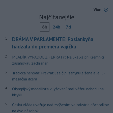
Viac
Najčítanejšie
6h
24h
7d
DRÁMA V PARLAMENTE: Poslankyňa
1
hádzala do premiéra vajíčka
2
MLADÍK VYPADOL Z FERRATY: Na Skalke pri Kremnici
zasahovali záchranári
3
Tragická nehoda: Prevrátil sa čln, zahynula žena a jej 5-
mesačná dcéra
4
Olympijský medailista v lyžovaní mal vážnu nehodu na
bicykli
5
Česká vláda uvažuje nad zvýšením valorizácie dôchodkov
na dvojnásobok