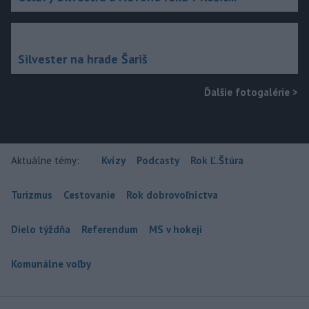
Silvester na hrade Šariš
Ďalšie fotogalérie
>
Aktuálne témy:
Kvízy
Podcasty
Rok Ľ.Štúra
Turizmus
Cestovanie
Rok dobrovoľníctva
Dielo týždňa
Referendum
MS v hokeji
Komunálne voľby