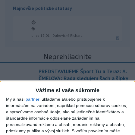
Najnovšie politické statusy
🤨
🤨
dnes 19:01
|
Dubovický Richard
Neprehliadnite
PREDSTAVUJEME Šport Tu a Teraz: A.
ČMELOVÁ: Rada sledujem šach a šípky
Vážime si vaše súkromie
ŠUTTOVÁ:Pacient na umelej pľúcnej
ventilácii môže počuť, čo mu hovoria
My a naši
partneri
ukladáme a/alebo pristupujeme k
informáciám na zariadení, napríklad pomocou súborov cookies,
a spracúvame osobné údaje, ako sú jedinečné identifikátory a
Horúčavy sú nebezpečné, na tieto
štandardné informácie odosielané zariadením na
veci nezabúdajte
personalizovanú reklamu a obsah, meranie reklamy a obsahu,
prieskumy publika a vývoj služieb.
S vaším povolením môže