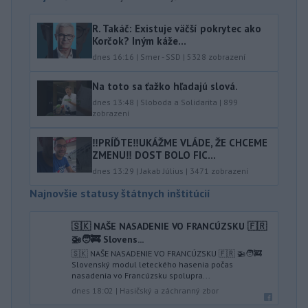
R. Takáč: Existuje väčší pokrytec ako
Korčok? Iným káže...
dnes 16:16
|
Smer - SSD
|
5328
zobrazení
Na toto sa ťažko hľadajú slová.
dnes 13:48
|
Sloboda a Solidarita
|
899
zobrazení
‼️PRÍĎTE‼️UKÁŽME VLÁDE, ŽE CHCEME
ZMENU‼️ DOST BOLO FIC...
dnes 13:29
|
Jakab Július
|
3471
zobrazení
Najnovšie statusy štátnych inštitúcií
🇸🇰 NAŠE NASADENIE VO FRANCÚZSKU 🇫🇷
🚁🧑‍🚒 Slovens...
🇸🇰 NAŠE NASADENIE VO FRANCÚZSKU 🇫🇷 🚁🧑‍🚒
Slovenský modul leteckého hasenia počas
nasadenia vo Francúzsku spolupra...
dnes 18:02
|
Hasičský a záchranný zbor