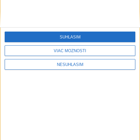
SÚHLASÍM
VIAC MOŽNOSTÍ
NESÚHLASÍM
....