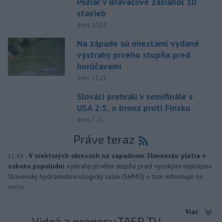
Požiar v Braväcove zasiahol 10
stavieb
dnes 10:13
Na západe sú miestami vydané
výstrahy prvého stupňa pred
horúčavami
dnes 11:21
Slováci prehrali v semifinále s
USA 2:5, o bronz proti Fínsku
dnes 7:21
Práve teraz
-
V niektorých okresoch na západnom Slovensku platia v
11:19
sobotu popoludní
výstrahy prvého stupňa pred vysokými teplotami.
Slovenský hydrometeorologický ústav (SHMÚ) o tom informuje na
webe.
Viac
Videá a prenosy TASR TV