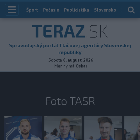
Index
Šport
Počasie
Publicistika
Slovensko
Zahranič
TERAZ
.SK
Spravodajský portál Tlačovej agentúry Slovenskej
republiky
Sobota
8. august 2026
Meniny má
Oskar
Foto TASR