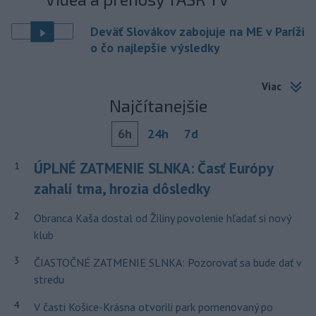
Deväť Slovákov zabojuje na ME v Paríži
o čo najlepšie výsledky
Viac
Najčítanejšie
6h
24h
7d
ÚPLNÉ ZATMENIE SLNKA: Časť Európy
1
zahalí tma, hrozia dôsledky
2
Obranca Kaša dostal od Žiliny povolenie hľadať si nový
klub
3
ČIASTOČNÉ ZATMENIE SLNKA: Pozorovať sa bude dať v
stredu
4
V časti Košice-Krásna otvorili park pomenovaný po