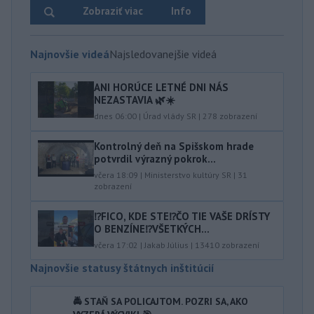
Zobraziť viac
Info
Najnovšie videá
Najsledovanejšie videá
ANI HORÚCE LETNÉ DNI NÁS
NEZASTAVIA 🌿☀️
dnes 06:00
|
Úrad vlády SR
|
278
zobrazení
Kontrolný deň na Spišskom hrade
potvrdil výrazný pokrok...
včera 18:09
|
Ministerstvo kultúry SR
|
31
zobrazení
⁉️FICO, KDE STE⁉️ČO TIE VAŠE DRÍSTY
O BENZÍNE⁉️VŠETKÝCH...
včera 17:02
|
Jakab Július
|
13410
zobrazení
Najnovšie statusy štátnych inštitúcií
🚔 STAŇ SA POLICAJTOM. POZRI SA, AKO