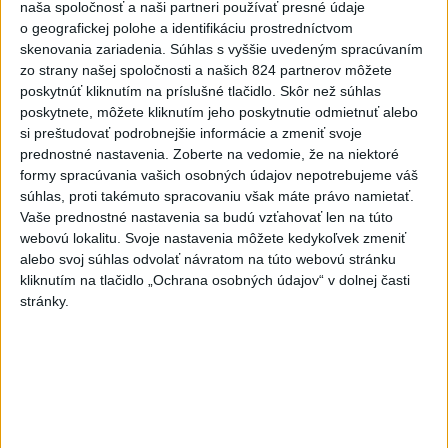
ĎALŠÍ TEPLOTNÝ REKORD: Tentoraz
naša spoločnosť a naši partneri používať presné údaje
o geografickej polohe a identifikáciu prostredníctvom
padol v Dolných Plachtinciach
skenovania zariadenia. Súhlas s vyššie uvedeným spracúvaním
zo strany našej spoločnosti a našich 824 partnerov môžete
V Budapešti opäť padol teplotný
poskytnúť kliknutím na príslušné tlačidlo. Skôr než súhlas
poskytnete, môžete kliknutím jeho poskytnutie odmietnuť alebo
rekord, tretí za päť týždňov
si preštudovať podrobnejšie informácie a zmeniť svoje
prednostné nastavenia.
Zoberte na vedomie, že na niektoré
VIDEO: Umelá inteligencia a robotika
formy spracúvania vašich osobných údajov nepotrebujeme váš
pomáhajú už aj záchranárom
súhlas, proti takémuto spracovaniu však máte právo namietať.
Vaše prednostné nastavenia sa budú vzťahovať len na túto
webovú lokalitu. Svoje nastavenia môžete kedykoľvek zmeniť
alebo svoj súhlas odvolať návratom na túto webovú stránku
Správy
kliknutím na tlačidlo „Ochrana osobných údajov“ v dolnej časti
stránky.