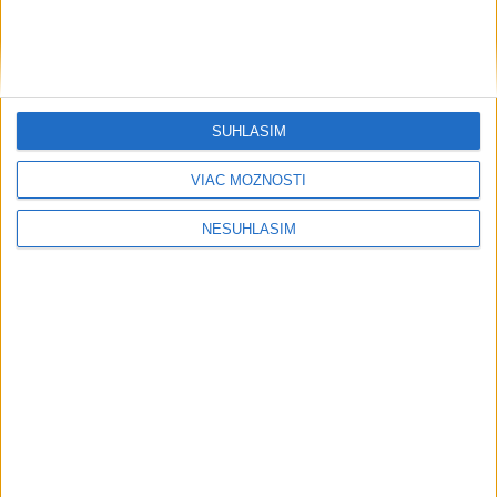
SÚHLASÍM
VIAC MOŽNOSTÍ
NESÚHLASÍM
....