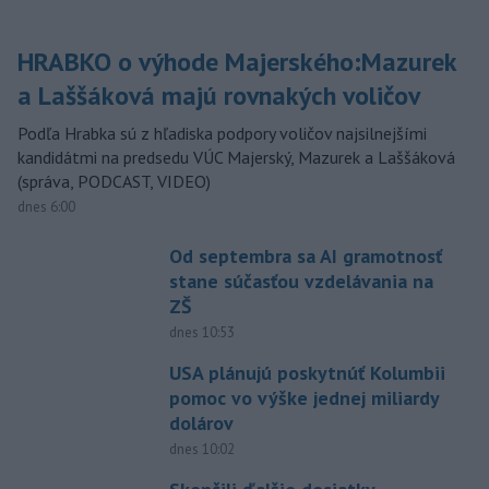
HRABKO o výhode Majerského:Mazurek
a Laššáková majú rovnakých voličov
Podľa Hrabka sú z hľadiska podpory voličov najsilnejšími
kandidátmi na predsedu VÚC Majerský, Mazurek a Laššáková
(správa, PODCAST, VIDEO)
dnes 6:00
Od septembra sa AI gramotnosť
stane súčasťou vzdelávania na
ZŠ
dnes 10:53
USA plánujú poskytnúť Kolumbii
pomoc vo výške jednej miliardy
dolárov
dnes 10:02