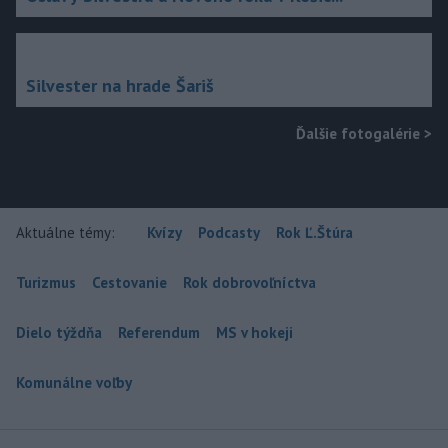
Silvester na hrade Šariš
Ďalšie fotogalérie
>
Aktuálne témy:
Kvízy
Podcasty
Rok Ľ.Štúra
Turizmus
Cestovanie
Rok dobrovoľníctva
Dielo týždňa
Referendum
MS v hokeji
Komunálne voľby