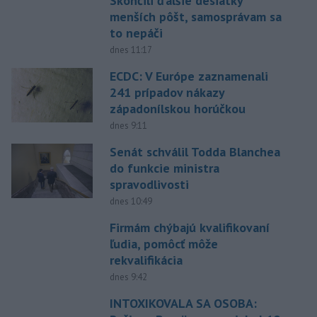
Skončili ďalšie desiatky
menších pôšt, samosprávam sa
to nepáči
dnes 11:17
ECDC: V Európe zaznamenali
241 prípadov nákazy
západonílskou horúčkou
dnes 9:11
Senát schválil Todda Blanchea
do funkcie ministra
spravodlivosti
dnes 10:49
Firmám chýbajú kvalifikovaní
ľudia, pomôcť môže
rekvalifikácia
dnes 9:42
INTOXIKOVALA SA OSOBA: