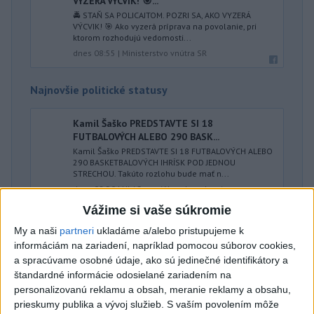
VYZERÁ VÝCVIK! 🎯...
🚔 STAŇ SA POLICAJTOM. POZRI SA, AKO VYZERÁ
VÝCVIK! 🎯 Ako vyzerá príprava na povolanie, pri
ktorom rozhodujú vedomosti...
dnes 08:55
|
Ministerstvo vnútra SR
Najnovšie politické statusy
Kamil Šaško PREDSTAVTE SI 18
FUTBALOVÝCH ALEBO 290 BASK...
Kamil Šaško PREDSTAVTE SI 18 FUTBALOVÝCH ALEBO
290 BASKETBALOVÝCH IHRÍSK POD JEDNOU
STRECHOU. Takúto rozlohu bude mať n...
dnes 08:50
|
HLAS - sociálna demokracia
Vážime si vaše súkromie
My a naši
partneri
ukladáme a/alebo pristupujeme k
Neprehliadnite
informáciám na zariadení, napríklad pomocou súborov cookies,
a spracúvame osobné údaje, ako sú jedinečné identifikátory a
ČIASTOČNÉ ZATMENIE SLNKA:
štandardné informácie odosielané zariadením na
Pozorovať sa bude dať v stredu
personalizovanú reklamu a obsah, meranie reklamy a obsahu,
prieskumy publika a vývoj služieb.
S vaším povolením môže