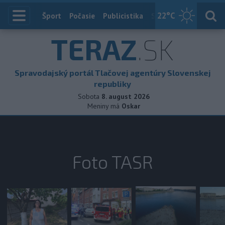
22
°C
Index
Šport
Počasie
Publicistika
Slovensko
Zahranič
TERAZ
.SK
Spravodajský portál Tlačovej agentúry Slovenskej
republiky
Sobota
8. august 2026
Meniny má
Oskar
Foto TASR