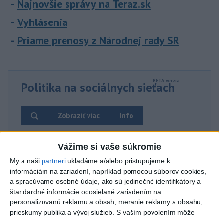
Najnovšie správy na Teraz.sk
Vyhlásenia
Priame prenosy z Národnej rady SR
Politika na sociálnych sieťach
Zobraziť viac
Info
Najnovšie videá
Najsledovanejšie videá
Vážime si vaše súkromie
My a naši
partneri
ukladáme a/alebo pristupujeme k
Kontrolný deň na Spišskom hrade
informáciám na zariadení, napríklad pomocou súborov cookies,
potvrdil výrazný pokrok...
a spracúvame osobné údaje, ako sú jedinečné identifikátory a
včera 18:09
|
Ministerstvo kultúry SR
|
26
štandardné informácie odosielané zariadením na
zobrazení
personalizovanú reklamu a obsah, meranie reklamy a obsahu,
prieskumy publika a vývoj služieb.
S vaším povolením môže
⁉️FICO, KDE STE⁉️ČO TIE VAŠE DRÍSTY