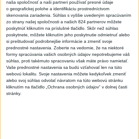
naša spoločnosť a naši partneri používať presné údaje
O BENZÍNE⁉️VŠETKÝCH...
o geografickej polohe a identifikáciu prostredníctvom
včera 17:02
|
Jakab Július
|
7865
zobrazení
skenovania zariadenia. Súhlas s vyššie uvedeným spracúvaním
zo strany našej spoločnosti a našich 824 partnerov môžete
Taraba: Rozvíjame všetky kúty
poskytnúť kliknutím na príslušné tlačidlo. Skôr než súhlas
Slovenska
poskytnete, môžete kliknutím jeho poskytnutie odmietnuť alebo
včera 16:57
|
Taraba Tomáš
|
5058
zobrazení
si preštudovať podrobnejšie informácie a zmeniť svoje
Najnovšie statusy štátnych inštitúcií
prednostné nastavenia.
Zoberte na vedomie, že na niektoré
formy spracúvania vašich osobných údajov nepotrebujeme váš
súhlas, proti takémuto spracovaniu však máte právo namietať.
CHYSTÁTE SA VON? UŽITE SI ZÁBAVU A
Vaše prednostné nastavenia sa budú vzťahovať len na túto
HLAVNE SA V PORIADKU...
webovú lokalitu. Svoje nastavenia môžete kedykoľvek zmeniť
CHYSTÁTE SA VON? UŽITE SI ZÁBAVU A HLAVNE SA V
PORIADKU VRÁŤTE DOMOV📍 👮‍♂️ Policajti počas
alebo svoj súhlas odvolať návratom na túto webovú stránku
nočnej akcie navštívili pa...
kliknutím na tlačidlo „Ochrana osobných údajov“ v dolnej časti
včera 18:00
|
Polícia Slovenskej republiky
stránky.
Najnovšie politické statusy
KEĎ PS ÚTOČÍ NA SLOVENSKÝ FOLKLÓR:
KULTÚRNY ANALFABETIZ...
KEĎ PS ÚTOČÍ NA SLOVENSKÝ FOLKLÓR: KULTÚRNY