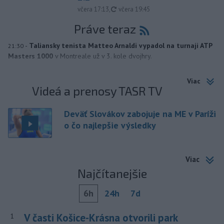
aktualizované
včera 17:13
,
včera 19:45
Práve teraz
-
Taliansky tenista Matteo Arnaldi vypadol na turnaji ATP
21:30
Masters 1000
v Montreale už v 3. kole dvojhry.
Viac
Videá a prenosy TASR TV
Deväť Slovákov zabojuje na ME v Paríži
o čo najlepšie výsledky
Viac
Najčítanejšie
6h
24h
7d
V časti Košice-Krásna otvorili park
1