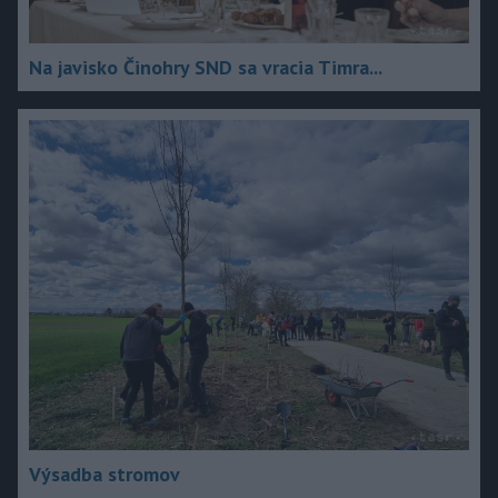
Na javisko Činohry SND sa vracia Timra...
Výsadba stromov