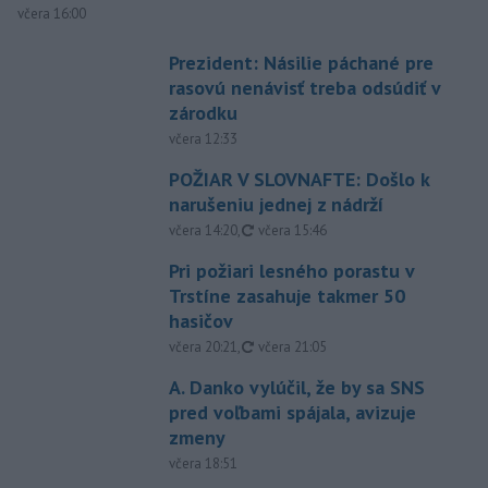
včera 16:00
Prezident: Násilie páchané pre
rasovú nenávisť treba odsúdiť v
zárodku
včera 12:33
POŽIAR V SLOVNAFTE: Došlo k
narušeniu jednej z nádrží
aktualizované
včera 14:20
,
včera 15:46
Pri požiari lesného porastu v
Trstíne zasahuje takmer 50
hasičov
aktualizované
včera 20:21
,
včera 21:05
A. Danko vylúčil, že by sa SNS
pred voľbami spájala, avizuje
zmeny
včera 18:51