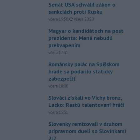
Senát USA schválil zákon o
sankciách proti Rusku
aktualizované
včera 19:50
,
včera 20:20
Magyar o kandidátoch na post
prezidenta: Mená nebudú
prekvapením
včera 17:31
Románsky palác na Spišskom
hrade sa podarilo staticky
zabezpečiť
včera 18:00
Slováci získali vo Vichy bronz,
Lacko: Rastú talentovaní hráči
včera 15:51
Slovenky remizovali v druhom
prípravnom dueli so Slovinkami
2:2