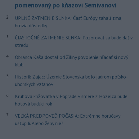
pomenovaný po kňazovi Semivanovi
2
ÚPLNÉ ZATMENIE SLNKA: Časť Európy zahalí tma,
hrozia dôsledky
3
ČIASTOČNÉ ZATMENIE SLNKA: Pozorovať sa bude dať v
stredu
4
Obranca Kaša dostal od Žiliny povolenie hľadať si nový
klub
5
Historik Zajac: Územie Slovenska bolo jadrom poľsko-
uhorských vzťahov
6
Kruhová križovatka v Poprade v smere z Hozelca bude
hotová budúci rok
7
VEĽKÁ PREDPOVEĎ POČASIA: Extrémne horúčavy
ustúpili. Alebo žeby nie?