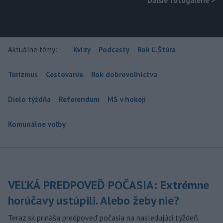
Ďalšie fotogalérie
>
Aktuálne témy:
Kvízy
Podcasty
Rok Ľ.Štúra
Turizmus
Cestovanie
Rok dobrovoľníctva
Dielo týždňa
Referendum
MS v hokeji
Komunálne voľby
VEĽKÁ PREDPOVEĎ POČASIA: Extrémne
horúčavy ustúpili. Alebo žeby nie?
Teraz.sk prináša predpoveď počasia na nasledujúci týždeň.