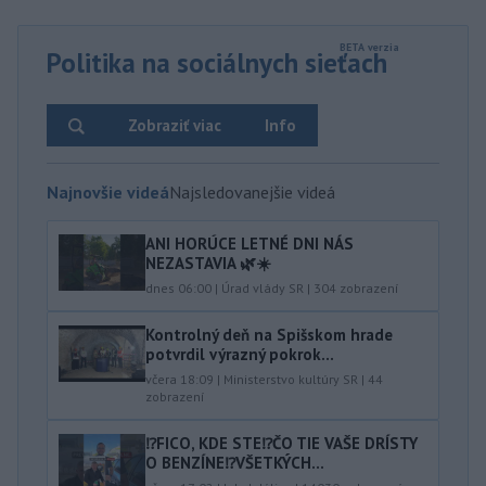
Politika na sociálnych sieťach
Zobraziť viac
Info
Najnovšie videá
Najsledovanejšie videá
ANI HORÚCE LETNÉ DNI NÁS
NEZASTAVIA 🌿☀️
dnes 06:00
|
Úrad vlády SR
|
304
zobrazení
Kontrolný deň na Spišskom hrade
potvrdil výrazný pokrok...
včera 18:09
|
Ministerstvo kultúry SR
|
44
zobrazení
⁉️FICO, KDE STE⁉️ČO TIE VAŠE DRÍSTY
O BENZÍNE⁉️VŠETKÝCH...