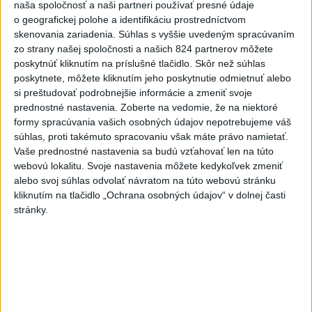
naša spoločnosť a naši partneri používať presné údaje
o geografickej polohe a identifikáciu prostredníctvom
ČIASTOČNÉ ZATMENIE SLNKA:
skenovania zariadenia. Súhlas s vyššie uvedeným spracúvaním
Pozorovať sa bude dať v stredu
zo strany našej spoločnosti a našich 824 partnerov môžete
poskytnúť kliknutím na príslušné tlačidlo. Skôr než súhlas
poskytnete, môžete kliknutím jeho poskytnutie odmietnuť alebo
ĎALŠÍ TEPLOTNÝ REKORD: Tentoraz
si preštudovať podrobnejšie informácie a zmeniť svoje
padol v Dolných Plachtinciach
prednostné nastavenia.
Zoberte na vedomie, že na niektoré
formy spracúvania vašich osobných údajov nepotrebujeme váš
súhlas, proti takémuto spracovaniu však máte právo namietať.
V Budapešti opäť padol teplotný
Vaše prednostné nastavenia sa budú vzťahovať len na túto
rekord, tretí za päť týždňov
webovú lokalitu. Svoje nastavenia môžete kedykoľvek zmeniť
alebo svoj súhlas odvolať návratom na túto webovú stránku
kliknutím na tlačidlo „Ochrana osobných údajov“ v dolnej časti
VIDEO: Umelá inteligencia a robotika
stránky.
pomáhajú už aj záchranárom
Správy