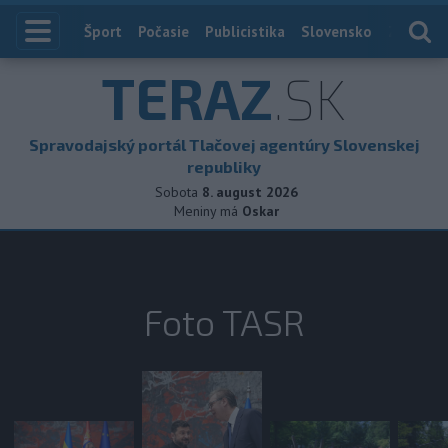
Index
Šport
Počasie
Publicistika
Slovensko
Zahranič
TERAZ
.SK
Spravodajský portál Tlačovej agentúry Slovenskej
republiky
Sobota
8. august 2026
Meniny má
Oskar
Foto TASR