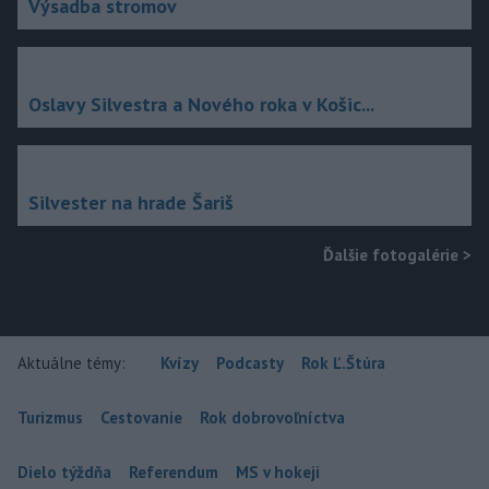
Výsadba stromov
Oslavy Silvestra a Nového roka v Košic...
Silvester na hrade Šariš
Ďalšie fotogalérie
>
Aktuálne témy:
Kvízy
Podcasty
Rok Ľ.Štúra
Turizmus
Cestovanie
Rok dobrovoľníctva
Dielo týždňa
Referendum
MS v hokeji