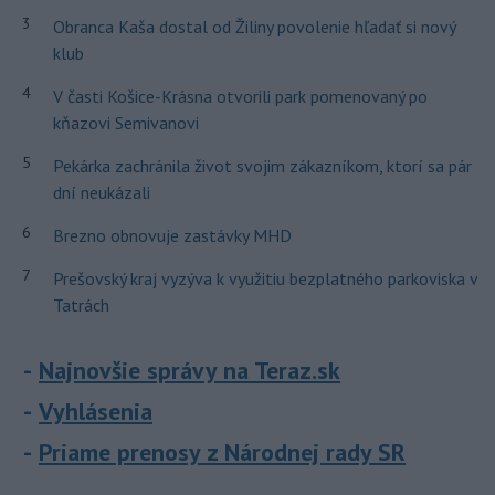
3
Obranca Kaša dostal od Žiliny povolenie hľadať si nový
klub
4
V časti Košice-Krásna otvorili park pomenovaný po
kňazovi Semivanovi
5
Pekárka zachránila život svojim zákazníkom, ktorí sa pár
dní neukázali
6
Brezno obnovuje zastávky MHD
7
Prešovský kraj vyzýva k využitiu bezplatného parkoviska v
Tatrách
Najnovšie správy na Teraz.sk
Vyhlásenia
Priame prenosy z Národnej rady SR