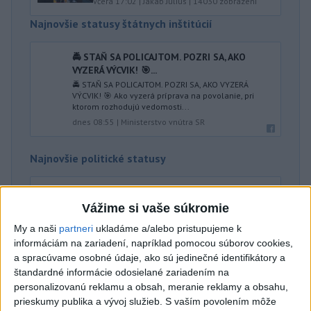
včera 17:02
|
Jakab Július
|
14030
zobrazení
Najnovšie statusy štátnych inštitúcií
🚔 STAŇ SA POLICAJTOM. POZRI SA, AKO
VYZERÁ VÝCVIK! 🎯...
🚔 STAŇ SA POLICAJTOM. POZRI SA, AKO VYZERÁ
VÝCVIK! 🎯 Ako vyzerá príprava na povolanie, pri
ktorom rozhodujú vedomosti...
dnes 08:55
|
Ministerstvo vnútra SR
Najnovšie politické statusy
Kamil Šaško PREDSTAVTE SI 18
FUTBALOVÝCH ALEBO 290 BASK...
Vážime si vaše súkromie
Kamil Šaško PREDSTAVTE SI 18 FUTBALOVÝCH ALEBO
My a naši
partneri
ukladáme a/alebo pristupujeme k
290 BASKETBALOVÝCH IHRÍSK POD JEDNOU
STRECHOU. Takúto rozlohu bude mať n...
informáciám na zariadení, napríklad pomocou súborov cookies,
dnes 08:50
|
HLAS - sociálna demokracia
a spracúvame osobné údaje, ako sú jedinečné identifikátory a
štandardné informácie odosielané zariadením na
personalizovanú reklamu a obsah, meranie reklamy a obsahu,
Neprehliadnite
prieskumy publika a vývoj služieb.
S vaším povolením môže