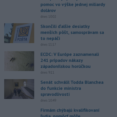
pomoc vo výške jednej miliardy
dolárov
dnes 10:02
Skončili ďalšie desiatky
menších pôšt, samosprávam sa
to nepáči
dnes 11:17
ECDC: V Európe zaznamenali
241 prípadov nákazy
západonílskou horúčkou
dnes 9:11
Senát schválil Todda Blanchea
do funkcie ministra
spravodlivosti
dnes 10:49
Firmám chýbajú kvalifikovaní
ľudia, pomôcť môže