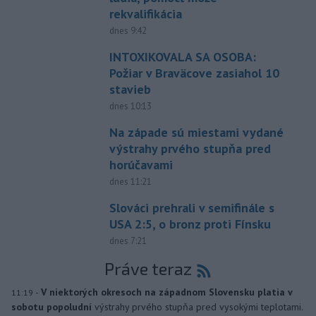
rekvalifikácia
dnes 9:42
INTOXIKOVALA SA OSOBA:
Požiar v Braväcove zasiahol 10
stavieb
dnes 10:13
Na západe sú miestami vydané
výstrahy prvého stupňa pred
horúčavami
dnes 11:21
Slováci prehrali v semifinále s
USA 2:5, o bronz proti Fínsku
dnes 7:21
Práve teraz
-
V niektorých okresoch na západnom Slovensku platia v
11:19
sobotu popoludní
výstrahy prvého stupňa pred vysokými teplotami.