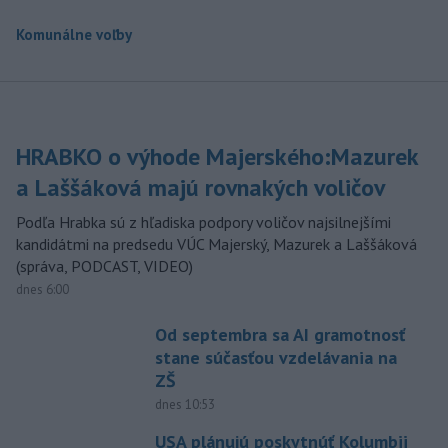
Komunálne voľby
HRABKO o výhode Majerského:Mazurek
a Laššáková majú rovnakých voličov
Podľa Hrabka sú z hľadiska podpory voličov najsilnejšími
kandidátmi na predsedu VÚC Majerský, Mazurek a Laššáková
(správa, PODCAST, VIDEO)
dnes 6:00
Od septembra sa AI gramotnosť
stane súčasťou vzdelávania na
ZŠ
dnes 10:53
USA plánujú poskytnúť Kolumbii