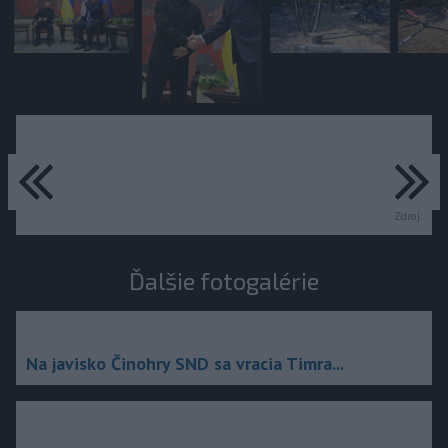
predchádzajúce
ďa
Zdroj:
Ďalšie fotogalérie
Na javisko Činohry SND sa vracia Timra...