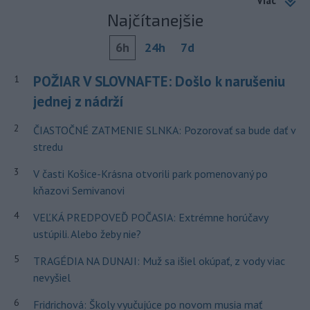
Viac
Najčítanejšie
6h
24h
7d
POŽIAR V SLOVNAFTE: Došlo k narušeniu
1
jednej z nádrží
2
ČIASTOČNÉ ZATMENIE SLNKA: Pozorovať sa bude dať v
stredu
3
V časti Košice-Krásna otvorili park pomenovaný po
kňazovi Semivanovi
4
VEĽKÁ PREDPOVEĎ POČASIA: Extrémne horúčavy
ustúpili. Alebo žeby nie?
5
TRAGÉDIA NA DUNAJI: Muž sa išiel okúpať, z vody viac
nevyšiel
6
Fridrichová: Školy vyučujúce po novom musia mať