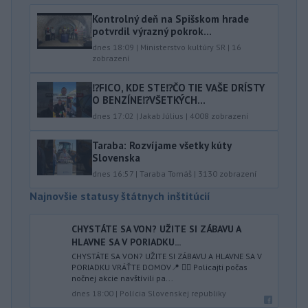
Kontrolný deň na Spišskom hrade
potvrdil výrazný pokrok...
dnes 18:09
|
Ministerstvo kultúry SR
|
16
zobrazení
⁉️FICO, KDE STE⁉️ČO TIE VAŠE DRÍSTY
O BENZÍNE⁉️VŠETKÝCH...
dnes 17:02
|
Jakab Július
|
4008
zobrazení
Taraba: Rozvíjame všetky kúty
Slovenska
dnes 16:57
|
Taraba Tomáš
|
3130
zobrazení
Najnovšie statusy štátnych inštitúcií
CHYSTÁTE SA VON? UŽITE SI ZÁBAVU A
HLAVNE SA V PORIADKU...
CHYSTÁTE SA VON? UŽITE SI ZÁBAVU A HLAVNE SA V
PORIADKU VRÁŤTE DOMOV📍 👮‍♂️ Policajti počas
nočnej akcie navštívili pa...
dnes 18:00
|
Polícia Slovenskej republiky