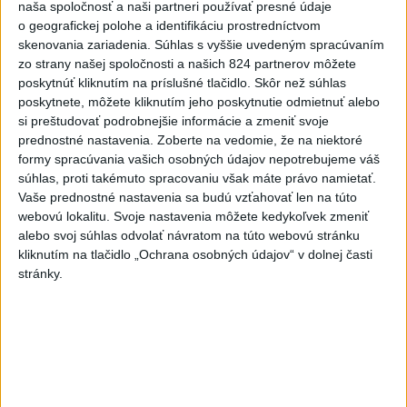
rekord, tretí za päť týždňov
naša spoločnosť a naši partneri používať presné údaje
o geografickej polohe a identifikáciu prostredníctvom
skenovania zariadenia. Súhlas s vyššie uvedeným spracúvaním
VIDEO: Umelá inteligencia a robotika
zo strany našej spoločnosti a našich 824 partnerov môžete
pomáhajú už aj záchranárom
poskytnúť kliknutím na príslušné tlačidlo. Skôr než súhlas
poskytnete, môžete kliknutím jeho poskytnutie odmietnuť alebo
si preštudovať podrobnejšie informácie a zmeniť svoje
prednostné nastavenia.
Zoberte na vedomie, že na niektoré
Správy
formy spracúvania vašich osobných údajov nepotrebujeme váš
súhlas, proti takémuto spracovaniu však máte právo namietať.
Vaše prednostné nastavenia sa budú vzťahovať len na túto
webovú lokalitu. Svoje nastavenia môžete kedykoľvek zmeniť
alebo svoj súhlas odvolať návratom na túto webovú stránku
kliknutím na tlačidlo „Ochrana osobných údajov“ v dolnej časti
stránky.