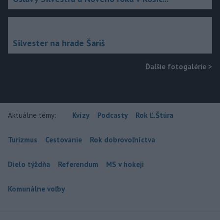
Silvester na hrade Šariš
Ďalšie fotogalérie
>
Aktuálne témy:
Kvízy
Podcasty
Rok Ľ.Štúra
Turizmus
Cestovanie
Rok dobrovoľníctva
Dielo týždňa
Referendum
MS v hokeji
Komunálne voľby