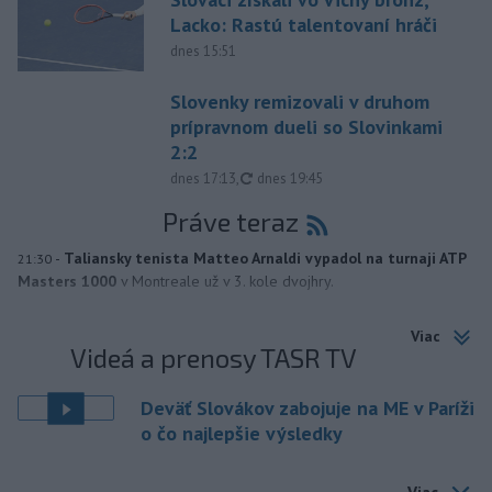
Lacko: Rastú talentovaní hráči
dnes 15:51
Slovenky remizovali v druhom
prípravnom dueli so Slovinkami
2:2
aktualizované
dnes 17:13
,
dnes 19:45
Práve teraz
-
Taliansky tenista Matteo Arnaldi vypadol na turnaji ATP
21:30
Masters 1000
v Montreale už v 3. kole dvojhry.
Viac
Videá a prenosy TASR TV
Deväť Slovákov zabojuje na ME v Paríži
o čo najlepšie výsledky