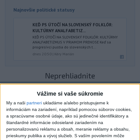
Najnovšie politické statusy
KEĎ PS ÚTOČÍ NA SLOVENSKÝ FOLKLÓR:
KULTÚRNY ANALFABETIZ...
KEĎ PS ÚTOČÍ NA SLOVENSKÝ FOLKLÓR: KULTÚRNY
ANALFABETIZMUS V PRIAMOM PRENOSE Keď sa
progresívci pustia do slovenských t...
dnes 20:50
|
Kéry Marián
Neprehliadnite
ČIASTOČNÉ ZATMENIE SLNKA:
Vážime si vaše súkromie
Pozorovať sa bude dať v stredu
My a naši
partneri
ukladáme a/alebo pristupujeme k
informáciám na zariadení, napríklad pomocou súborov cookies,
ĎALŠÍ TEPLOTNÝ REKORD: Tentoraz
a spracúvame osobné údaje, ako sú jedinečné identifikátory a
padol v Dolných Plachtinciach
štandardné informácie odosielané zariadením na
personalizovanú reklamu a obsah, meranie reklamy a obsahu,
V Budapešti opäť padol teplotný
prieskumy publika a vývoj služieb.
S vaším povolením môže