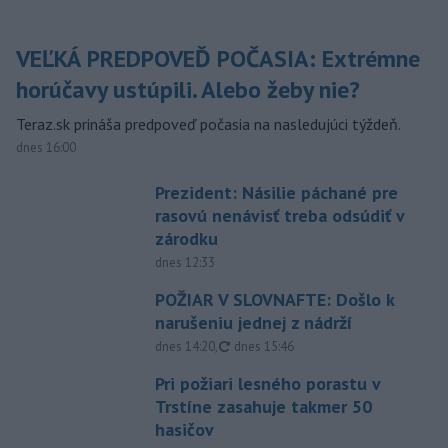
VEĽKÁ PREDPOVEĎ POČASIA: Extrémne
horúčavy ustúpili. Alebo žeby nie?
Teraz.sk prináša predpoveď počasia na nasledujúci týždeň.
dnes 16:00
Prezident: Násilie páchané pre
rasovú nenávisť treba odsúdiť v
zárodku
dnes 12:33
POŽIAR V SLOVNAFTE: Došlo k
narušeniu jednej z nádrží
aktualizované
dnes 14:20
,
dnes 15:46
Pri požiari lesného porastu v
Trstíne zasahuje takmer 50
hasičov