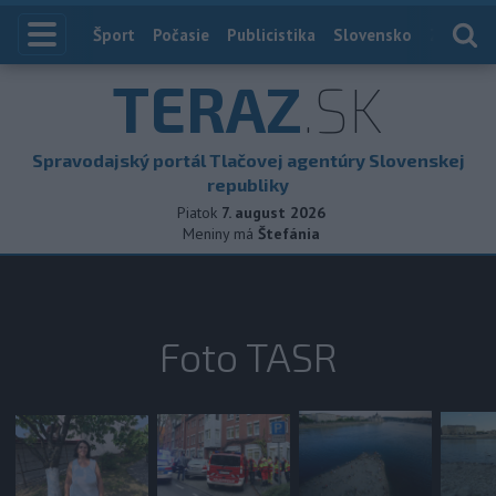
Index
Šport
Počasie
Publicistika
Slovensko
Zahranič
TERAZ
.SK
Spravodajský portál Tlačovej agentúry Slovenskej
republiky
Piatok
7. august 2026
Meniny má
Štefánia
Foto TASR