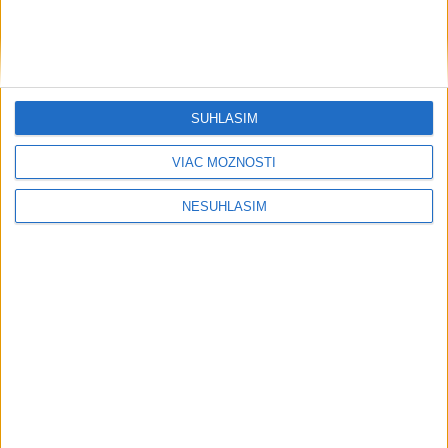
SÚHLASÍM
VIAC MOŽNOSTÍ
NESÚHLASÍM
....