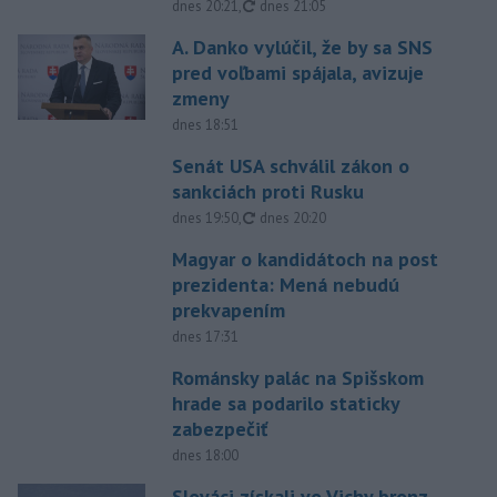
aktualizované
dnes 20:21
,
dnes 21:05
A. Danko vylúčil, že by sa SNS
pred voľbami spájala, avizuje
zmeny
dnes 18:51
Senát USA schválil zákon o
sankciách proti Rusku
aktualizované
dnes 19:50
,
dnes 20:20
Magyar o kandidátoch na post
prezidenta: Mená nebudú
prekvapením
dnes 17:31
Románsky palác na Spišskom
hrade sa podarilo staticky
zabezpečiť
dnes 18:00
Slováci získali vo Vichy bronz,