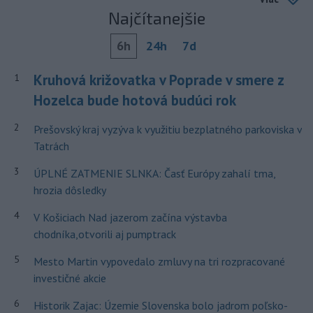
Najčítanejšie
6h
24h
7d
Kruhová križovatka v Poprade v smere z
1
Hozelca bude hotová budúci rok
2
Prešovský kraj vyzýva k využitiu bezplatného parkoviska v
Tatrách
3
ÚPLNÉ ZATMENIE SLNKA: Časť Európy zahalí tma,
hrozia dôsledky
4
V Košiciach Nad jazerom začína výstavba
chodníka,otvorili aj pumptrack
5
Mesto Martin vypovedalo zmluvy na tri rozpracované
investičné akcie
6
Historik Zajac: Územie Slovenska bolo jadrom poľsko-