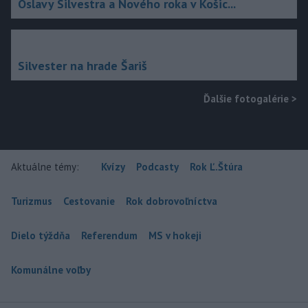
Oslavy Silvestra a Nového roka v Košic...
Silvester na hrade Šariš
Ďalšie fotogalérie
>
Aktuálne témy:
Kvízy
Podcasty
Rok Ľ.Štúra
Turizmus
Cestovanie
Rok dobrovoľníctva
Dielo týždňa
Referendum
MS v hokeji
Komunálne voľby