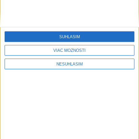
SÚHLASÍM
VIAC MOŽNOSTÍ
NESÚHLASÍM
....