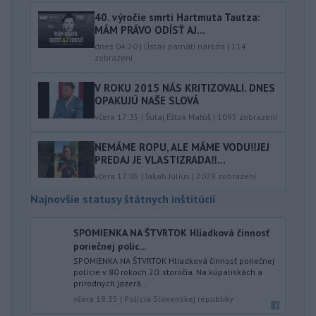
40.⁠ ⁠výročie smrti Hartmuta Tautza:
MÁM PRÁVO ODÍSŤ AJ...
dnes 04:20
|
Ústav pamäti národa
|
114
zobrazení
V ROKU 2015 NÁS KRITIZOVALI. DNES
OPAKUJÚ NAŠE SLOVÁ
včera 17:35
|
Šutaj Eštok Matúš
|
1095
zobrazení
NEMÁME ROPU, ALE MÁME VODU‼️JEJ
PREDAJ JE VLASTIZRADA‼️...
včera 17:05
|
Jakab Július
|
2078
zobrazení
Najnovšie statusy štátnych inštitúcií
SPOMIENKA NA ŠTVRTOK Hliadková činnosť
poriečnej políc...
SPOMIENKA NA ŠTVRTOK Hliadková činnosť poriečnej
polície v 80 rokoch 20. storočia. Na kúpaliskách a
prírodných jazerá...
včera 18:35
|
Polícia Slovenskej republiky