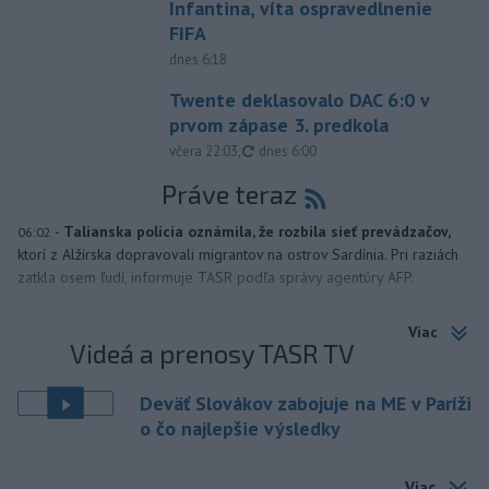
Infantina, víta ospravedlnenie
FIFA
dnes 6:18
Twente deklasovalo DAC 6:0 v
prvom zápase 3. predkola
aktualizované
včera 22:03
,
dnes 6:00
Práve teraz
-
Talianska polícia oznámila, že rozbila sieť prevádzačov,
06:02
ktorí z Alžírska dopravovali migrantov na ostrov Sardínia. Pri raziách
zatkla osem ľudí, informuje TASR podľa správy agentúry AFP.
Viac
Videá a prenosy TASR TV
Deväť Slovákov zabojuje na ME v Paríži
o čo najlepšie výsledky
Viac