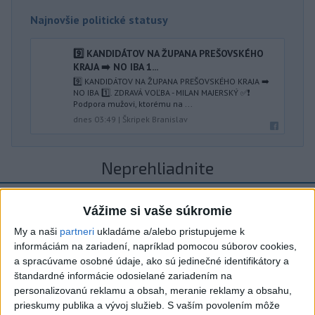
Najnovšie politické statusy
9️⃣ KANDIDÁTOV NA ŽUPANA PREŠOVSKÉHO
KRAJA ➡️ NO IBA 1️...
9️⃣ KANDIDÁTOV NA ŽUPANA PREŠOVSKÉHO KRAJA ➡️
NO IBA 1️⃣. ZDRAVÁ VOĽBA - MILAN MAJERSKÝ ✅️❗️
Podpora mužovi, ktorému na ...
dnes 03:49
|
Škripek Branislav
Neprehliadnite
ĎALŠÍ TEPLOTNÝ REKORD: Tentoraz
Vážime si vaše súkromie
padol v Dolných Plachtinciach
My a naši
partneri
ukladáme a/alebo pristupujeme k
informáciám na zariadení, napríklad pomocou súborov cookies,
VIDEO: Umelá inteligencia a robotika
a spracúvame osobné údaje, ako sú jedinečné identifikátory a
pomáhajú už aj záchranárom
štandardné informácie odosielané zariadením na
personalizovanú reklamu a obsah, meranie reklamy a obsahu,
NOVÝ DOMOV: Medveď Artur z
prieskumy publika a vývoj služieb.
S vaším povolením môže