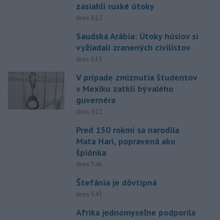
zasiahli ruské útoky
dnes 6:12
Saudská Arábia: Útoky húsíov si
vyžiadali zranených civilistov
dnes 6:15
V prípade zmiznutia študentov
v Mexiku zatkli bývalého
guvernéra
dnes 6:22
Pred 150 rokmi sa narodila
Mata Hari, popravená ako
špiónka
dnes 5:46
Štefánia je dôvtipná
dnes 5:43
Afrika jednomyseľne podporila