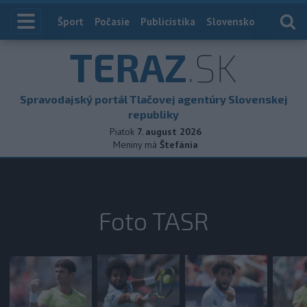
Index
Šport
Počasie
Publicistika
Slovensko
Zahranič
TERAZ
.SK
Spravodajský portál Tlačovej agentúry Slovenskej
republiky
Piatok
7. august 2026
Meniny má
Štefánia
Foto TASR