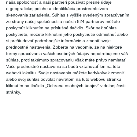
košickej zoo odchádza za hranice
naša spoločnosť a naši partneri používať presné údaje
o geografickej polohe a identifikáciu prostredníctvom
skenovania zariadenia. Súhlas s vyššie uvedeným spracúvaním
Orbánová telefonovala s Blanárom a
zo strany našej spoločnosti a našich 824 partnerov môžete
Tarabom o pomoci na Dunaji
poskytnúť kliknutím na príslušné tlačidlo. Skôr než súhlas
poskytnete, môžete kliknutím jeho poskytnutie odmietnuť alebo
si preštudovať podrobnejšie informácie a zmeniť svoje
prednostné nastavenia.
Zoberte na vedomie, že na niektoré
Správy
formy spracúvania vašich osobných údajov nepotrebujeme váš
súhlas, proti takémuto spracovaniu však máte právo namietať.
Vaše prednostné nastavenia sa budú vzťahovať len na túto
webovú lokalitu. Svoje nastavenia môžete kedykoľvek zmeniť
alebo svoj súhlas odvolať návratom na túto webovú stránku
kliknutím na tlačidlo „Ochrana osobných údajov“ v dolnej časti
stránky.