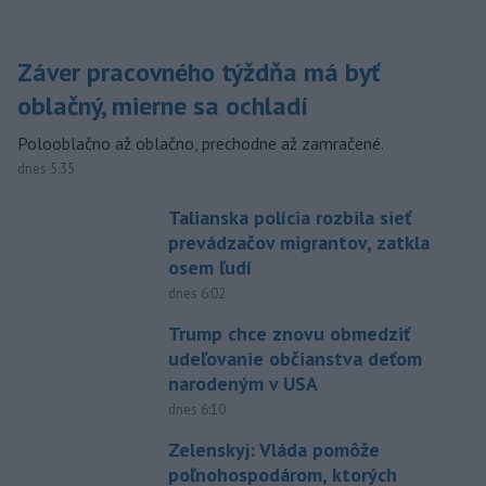
Záver pracovného týždňa má byť
oblačný, mierne sa ochladí
Polooblačno až oblačno, prechodne až zamračené.
dnes 5:35
Talianska polícia rozbila sieť
prevádzačov migrantov, zatkla
osem ľudí
dnes 6:02
Trump chce znovu obmedziť
udeľovanie občianstva deťom
narodeným v USA
dnes 6:10
Zelenskyj: Vláda pomôže
poľnohospodárom, ktorých