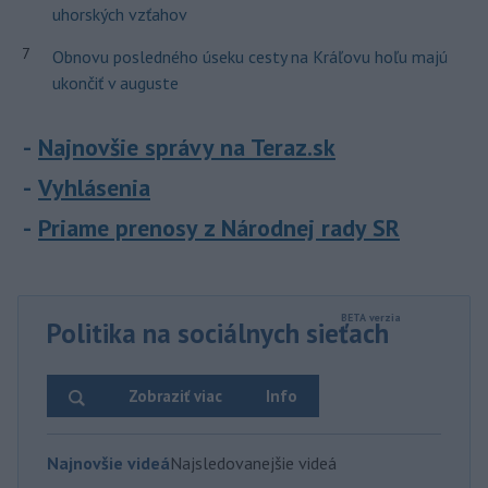
uhorských vzťahov
7
Obnovu posledného úseku cesty na Kráľovu hoľu majú
ukončiť v auguste
Najnovšie správy na Teraz.sk
Vyhlásenia
Priame prenosy z Národnej rady SR
Politika na sociálnych sieťach
Zobraziť viac
Info
Najnovšie videá
Najsledovanejšie videá