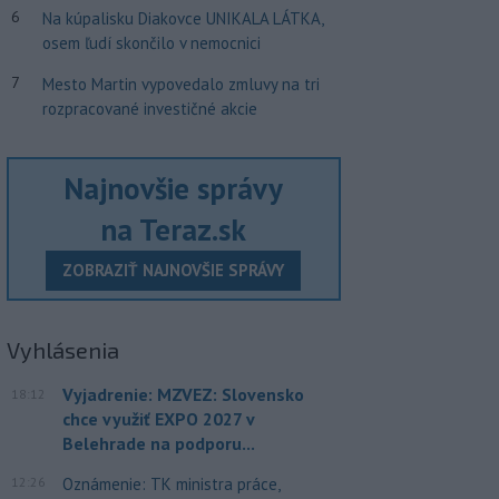
6
Na kúpalisku Diakovce UNIKALA LÁTKA,
osem ľudí skončilo v nemocnici
7
Mesto Martin vypovedalo zmluvy na tri
rozpracované investičné akcie
Najnovšie správy
na Teraz.sk
ZOBRAZIŤ NAJNOVŠIE SPRÁVY
Vyhlásenia
Vyjadrenie: MZVEZ: Slovensko
18:12
chce využiť EXPO 2027 v
Belehrade na podporu...
12:26
Oznámenie: TK ministra práce,