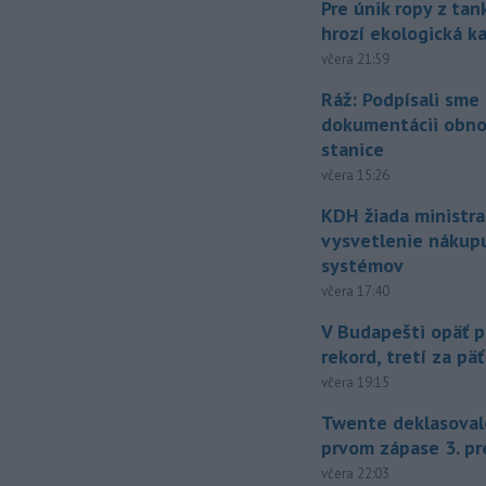
Pre únik ropy z ta
hrozí ekologická k
včera 21:59
Ráž: Podpísali sme
dokumentácii obno
stanice
včera 15:26
KDH žiada ministra
vysvetlenie nákup
systémov
včera 17:40
V Budapešti opäť p
rekord, tretí za pä
včera 19:15
Twente deklasoval
prvom zápase 3. pr
včera 22:03