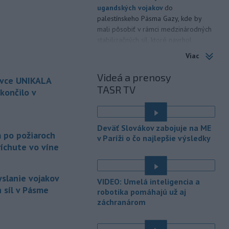
ugandských vojakov
do
palestínskeho Pásma Gazy, kde by
mali pôsobiť v rámci medzinárodných
stabilizačných síl, ktoré navrhol
americký prezident Donald Trump.
Viac
-
Anglická futbalová asociácia
20:07
Videá a prenosy
ovce UNIKALA
(FA) stiahla svoju podporu
TASR TV
prezidentovi
Medzinárodnej
končilo v
futbalovej federácie (FIFA) Giannimu
Infantinovi, ktorý je pod paľbou kritiky
é
po jeho neúspešnom pláne.
Deväť Slovákov zabojuje na ME
a po požiaroch
v Paríži o čo najlepšie výsledky
-
Vo štvrtok do polnoci treba
18:54
íchute vo víne
najmä na západe a severozápade
Slovenska počítať s búrkami.
Slovenský hydrometeorologický ústav
yslanie vojakov
VIDEO: Umelá inteligencia a
(SHMÚ) vydal výstrahy prvého stupňa.
 síl v Pásme
robotika pomáhajú už aj
Platia aj v okresoch Snina a Sobrance.
záchranárom
-
Polícia v súčinnosti s ďalšími
18:19
záchrannými zložkami zasahuje
na