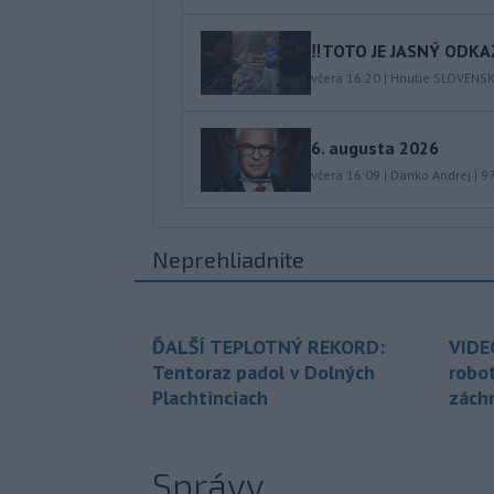
‼️TOTO JE JASNÝ ODKAZ
včera 16:20
|
Hnutie SLOVENS
6. augusta 2026
včera 16:09
|
Danko Andrej
|
9
Neprehliadnite
ĎALŠÍ TEPLOTNÝ REKORD:
VIDE
Tentoraz padol v Dolných
robo
Plachtinciach
zách
Správy