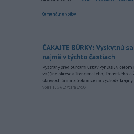
Komunálne voľby
ČAKAJTE BÚRKY: Vyskytnú sa 
najmä v týchto častiach
Výstrahy pred búrkami ústav vyhlásil v celom 
väčšine okresov Trenčianskeho, Trnavského a Ž
okresoch Snina a Sobrance na východe krajiny.
aktualizované
včera 18:54
,
včera 19:09