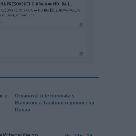
NA PREŠOVSKÉHO KRAJA ➡️ NO IBA 1️...
REŠOVSKÉHO KRAJA ➡️ NO IBA 1️⃣. ZDRAVÁ VOĽBA
a mužovi, ktorému na ...
av
r z
Orbánová telefonovala s
Blanárom a Tarabom o pomoci na
Dunaji
jčítanejšie zo
6h
24h
7d