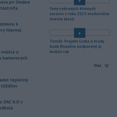
nkera pri Ománe
termálnom kúpalisku v Diakovciach.
atastrofa
Ceny vybraných kŕmnych
-
V dunajských prístavoch v
surovín v roku 2025 medziročne
17:36
mierne klesli
Bratislave, Komárne a Štúrove v
 zmluvu k
prvom
polroku 2026 zaznamenali
vy hlavnej
spolu 1827 pristátí osobných
kajutových a výletných plavidiel.
Tomáš: Projekt Ľudia a hrady
-
Republikánmi ovládaný výbor
17:28
bude finančne podporený aj
amerického Senátu vo
štvrtok
 vnútra o
budúci rok
označil lekára Anthonyho Fauciho za
u kamerových
osobu brániacu vyšetrovacím
Viac
právomociam Kongresu.
-
Jemenskí povstalci húsíovia
17:14
adol teplotný
vo štvrtok pri raketových a
ť týždňov
dronových
útokoch zabili najmenej 38
príslušníkov vládnych síl a ďalších 29
zranili, uviedli pre agentúru AFP
o DAC 6:0 v
zdroje zo zdravotníckych služieb.
edkola
-
Európska komisia (EK)
16:35