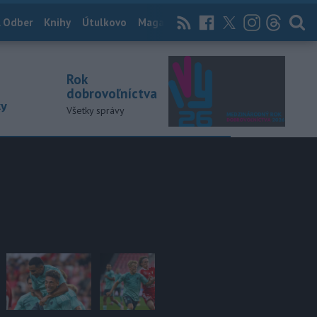
 Odber
Knihy
Útulkovo
Magazín
News Now
Archív
TASR
Rok
dobrovoľníctva
ky
Všetky správy