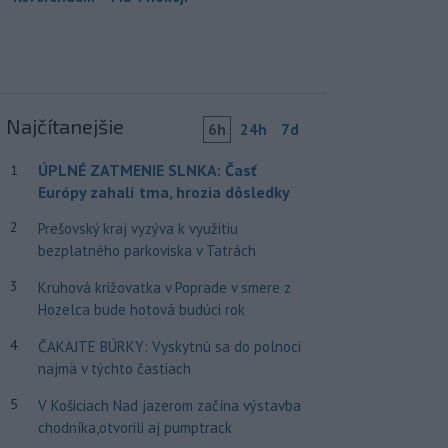
Najčítanejšie
6h
24h
7d
ÚPLNÉ ZATMENIE SLNKA: Časť
1
Európy zahalí tma, hrozia dôsledky
2
Prešovský kraj vyzýva k využitiu
bezplatného parkoviska v Tatrách
3
Kruhová križovatka v Poprade v smere z
Hozelca bude hotová budúci rok
4
ČAKAJTE BÚRKY: Vyskytnú sa do polnoci
najmä v týchto častiach
5
V Košiciach Nad jazerom začína výstavba
chodníka,otvorili aj pumptrack