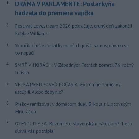
DRÁMA V PARLAMENTE: Poslankyňa
1
hádzala do premiéra vajíčka
2
Festival Lovestream 2026 pokračuje, druhý deň zakončil
Robbie Williams
3
Skončili ďalšie desiatky menších pôšt, samosprávam sa
to nepáči
4
SMRŤ V HORÁCH: V Západných Tatrách zomrel 76-ročný
turista
5
VEĽKÁ PREDPOVEĎ POČASIA: Extrémne horúčavy
ustúpili. Alebo žeby nie?
6
Prešov remizoval v domácom dueli 3. kola s Liptovským
Mikulášom
7
OTESTUJTE SA: Rozumiete slovenským nárečiam? Tieto
slová vás potrápia