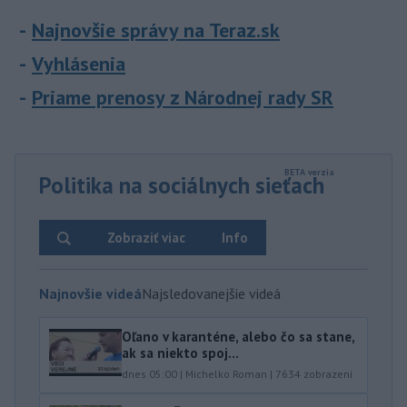
Najnovšie správy na Teraz.sk
Vyhlásenia
Priame prenosy z Národnej rady SR
Politika na sociálnych sieťach
Zobraziť viac
Info
Najnovšie videá
Najsledovanejšie videá
Oľano v karanténe, alebo čo sa stane,
ak sa niekto spoj...
dnes 05:00
|
Michelko Roman
|
7634
zobrazení