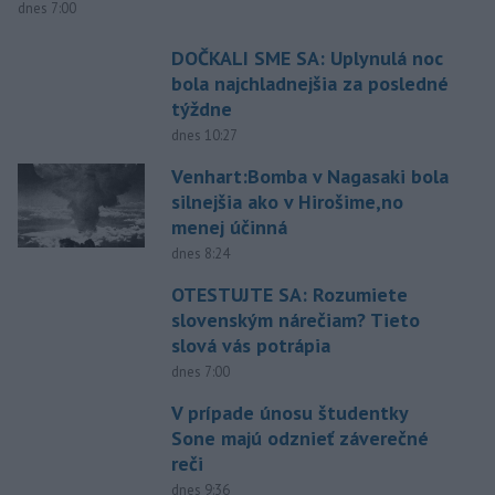
dnes 7:00
DOČKALI SME SA: Uplynulá noc
bola najchladnejšia za posledné
týždne
dnes 10:27
Venhart:Bomba v Nagasaki bola
silnejšia ako v Hirošime,no
menej účinná
dnes 8:24
OTESTUJTE SA: Rozumiete
slovenským nárečiam? Tieto
slová vás potrápia
dnes 7:00
V prípade únosu študentky
Sone majú odznieť záverečné
reči
dnes 9:36