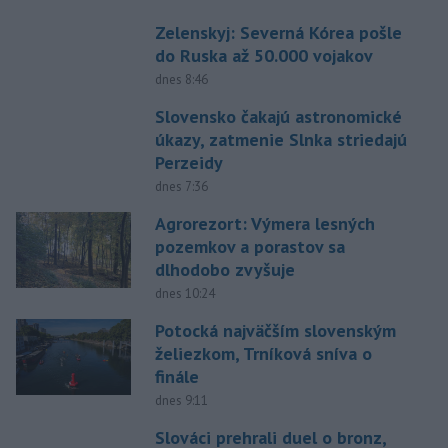
Zelenskyj: Severná Kórea pošle
do Ruska až 50.000 vojakov
dnes 8:46
Slovensko čakajú astronomické
úkazy, zatmenie Slnka striedajú
Perzeidy
dnes 7:36
Agrorezort: Výmera lesných
pozemkov a porastov sa
dlhodobo zvyšuje
dnes 10:24
Potocká najväčším slovenským
želiezkom, Trníková sníva o
finále
dnes 9:11
Slováci prehrali duel o bronz,