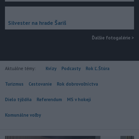
Silvester na hrade Šariš
Ďalšie fotogalérie
>
Aktuálne témy:
Kvízy
Podcasty
Rok Ľ.Štúra
Turizmus
Cestovanie
Rok dobrovoľníctva
Dielo týždňa
Referendum
MS v hokeji
Komunálne voľby