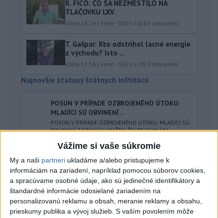
R. FICO: ČO SA NEZMESTILO NA
TLAČOVKU LXV.
včera 18:24
|
Smer - SSD
|
20164
zobrazení
T. Gašpar: Kto odstrihol lacné energie
z východu? Isto ...
včera 17:56
|
Smer - SSD
|
12020
zobrazení
Najnovšie statusy štátnych inštitúcií
POSUN V PRÍPADE OZBROJENÉHO ÚTOKU:
MLADÍCI SÚ OBVINENÍ ...
POSUN V PRÍPADE OZBROJENÉHO ÚTOKU: MLADÍCI SÚ
OBVINENÍ Z POKUSU VRAŽDY ŽIVOT TAXIKÁRA
ZACHRÁNILI POLICAJTI Trnavskí a g...
Vážime si vaše súkromie
dnes 08:23
|
Polícia Slovenskej republiky
My a naši
partneri
ukladáme a/alebo pristupujeme k
informáciám na zariadení, napríklad pomocou súborov cookies,
Najnovšie politické statusy
a spracúvame osobné údaje, ako sú jedinečné identifikátory a
štandardné informácie odosielané zariadením na
🤍💙❤️ Takto bolo Rožňave, zajtra
personalizovanú reklamu a obsah, meranie reklamy a obsahu,
pokračujeme v Malacká...
prieskumy publika a vývoj služieb.
S vaším povolením môže
🤍💙❤️ Takto bolo Rožňave, zajtra pokračujeme v