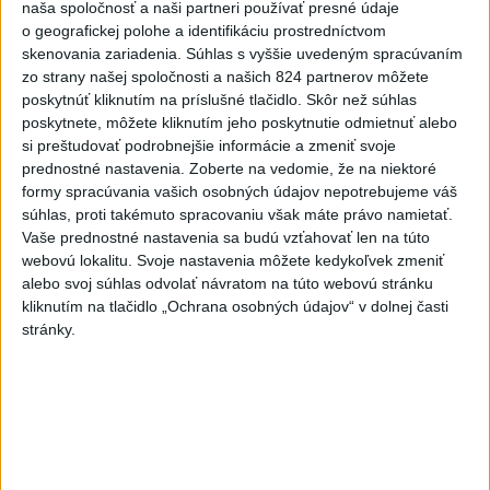
naša spoločnosť a naši partneri používať presné údaje
Malackách ✌️
o geografickej polohe a identifikáciu prostredníctvom
dnes 08:17
|
Mikulec Roman
skenovania zariadenia. Súhlas s vyššie uvedeným spracúvaním
zo strany našej spoločnosti a našich 824 partnerov môžete
poskytnúť kliknutím na príslušné tlačidlo. Skôr než súhlas
Neprehliadnite
poskytnete, môžete kliknutím jeho poskytnutie odmietnuť alebo
si preštudovať podrobnejšie informácie a zmeniť svoje
VEĽKÁ PREDPOVEĎ POČASIA:
prednostné nastavenia.
Zoberte na vedomie, že na niektoré
Extrémne horúčavy ustúpili. Alebo
formy spracúvania vašich osobných údajov nepotrebujeme váš
súhlas, proti takémuto spracovaniu však máte právo namietať.
žeby nie?
Vaše prednostné nastavenia sa budú vzťahovať len na túto
webovú lokalitu. Svoje nastavenia môžete kedykoľvek zmeniť
HRABKO o výhode
alebo svoj súhlas odvolať návratom na túto webovú stránku
Majerského:Mazurek a Laššáková majú
kliknutím na tlačidlo „Ochrana osobných údajov“ v dolnej časti
rovnakých voličov
stránky.
ČIASTOČNÉ ZATMENIE SLNKA:
Pozorovať sa bude dať v stredu
ĎALŠÍ TEPLOTNÝ REKORD: Tentoraz
padol v Dolných Plachtinciach