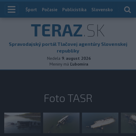
Index
Šport
Počasie
Publicistika
Slovensko
Zahranič
TERAZ
.SK
Spravodajský portál Tlačovej agentúry Slovenskej
republiky
Nedela
9. august 2026
Meniny má
Ľubomíra
Foto TASR