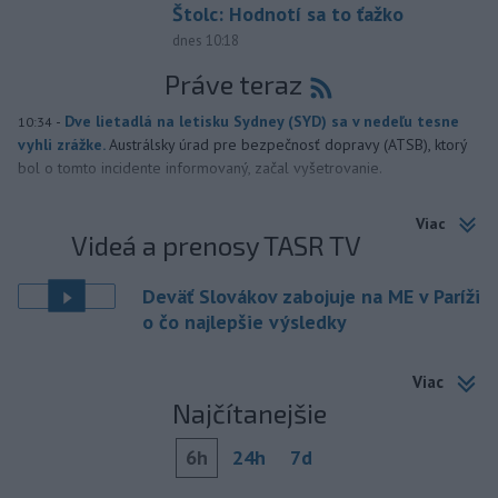
Štolc: Hodnotí sa to ťažko
dnes 10:18
Práve teraz
-
Dve lietadlá na letisku Sydney (SYD) sa v nedeľu tesne
10:34
vyhli zrážke.
Austrálsky úrad pre bezpečnosť dopravy (ATSB), ktorý
bol o tomto incidente informovaný, začal vyšetrovanie.
Viac
Videá a prenosy TASR TV
Deväť Slovákov zabojuje na ME v Paríži
o čo najlepšie výsledky
Viac
Najčítanejšie
6h
24h
7d