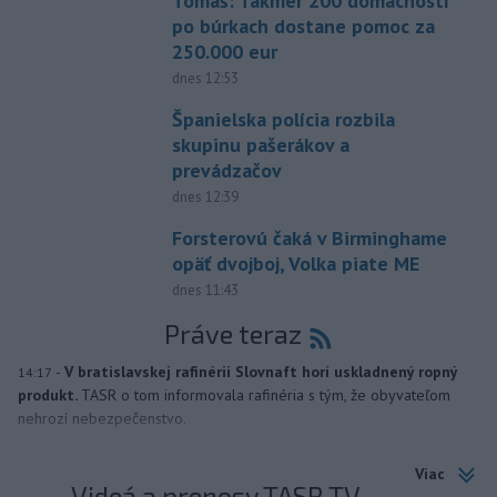
Tomaš: Takmer 200 domácností
po búrkach dostane pomoc za
250.000 eur
dnes 12:53
Španielska polícia rozbila
skupinu pašerákov a
prevádzačov
dnes 12:39
Forsterovú čaká v Birminghame
opäť dvojboj, Volka piate ME
dnes 11:43
Práve teraz
-
V bratislavskej rafinérii Slovnaft horí uskladnený ropný
14:17
produkt.
TASR o tom informovala rafinéria s tým, že obyvateľom
nehrozí nebezpečenstvo.
Viac
Videá a prenosy TASR TV