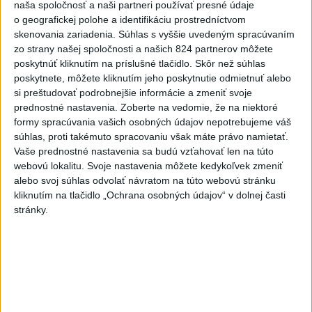
naša spoločnosť a naši partneri používať presné údaje
AUTENTICKÝ ZÁBER Z NEHODY: ŠTVORKOLKA VRAZILA
DO AUTA, JAZDITE V LETE OPATRNE 🔴Autentické
o geografickej polohe a identifikáciu prostredníctvom
zábery z dopravnej nehody, k...
skenovania zariadenia. Súhlas s vyššie uvedeným spracúvaním
dnes 11:36
|
Polícia Slovenskej republiky
zo strany našej spoločnosti a našich 824 partnerov môžete
poskytnúť kliknutím na príslušné tlačidlo. Skôr než súhlas
poskytnete, môžete kliknutím jeho poskytnutie odmietnuť alebo
Najnovšie politické statusy
si preštudovať podrobnejšie informácie a zmeniť svoje
prednostné nastavenia.
Zoberte na vedomie, že na niektoré
Tamara Stohlová: Podarilo sa mi získať
formy spracúvania vašich osobných údajov nepotrebujeme váš
odpoveď eurokomi...
súhlas, proti takémuto spracovaniu však máte právo namietať.
Tamara Stohlová: Podarilo sa mi získať odpoveď
Vaše prednostné nastavenia sa budú vzťahovať len na túto
eurokomisie k zonáciám národných parkov, o ktorej
informoval štátny tajom...
webovú lokalitu. Svoje nastavenia môžete kedykoľvek zmeniť
dnes 11:53
|
Stohlová Tamara
alebo svoj súhlas odvolať návratom na túto webovú stránku
kliknutím na tlačidlo „Ochrana osobných údajov“ v dolnej časti
stránky.
Neprehliadnite
ČIASTOČNÉ ZATMENIE SLNKA:
Pozorovať sa bude dať v stredu