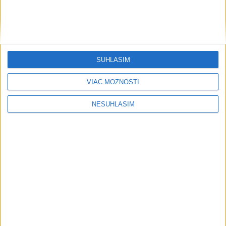
....
SÚHLASÍM
VIAC MOŽNOSTÍ
NESÚHLASÍM
....