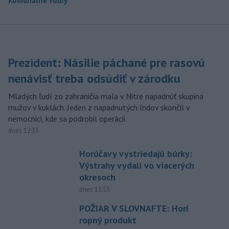
Komunálne voľby
Prezident: Násilie páchané pre rasovú
nenávisť treba odsúdiť v zárodku
Mladých ľudí zo zahraničia mala v Nitre napadnúť skupina
mužov v kuklách. Jeden z napadnutých Indov skončil v
nemocnici, kde sa podrobil operácii.
dnes 12:33
Horúčavy vystriedajú búrky:
Výstrahy vydali vo viacerých
okresoch
dnes 11:55
POŽIAR V SLOVNAFTE: Horí
ropný produkt