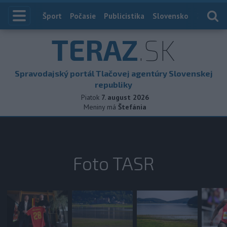
Index
Šport
Počasie
Publicistika
Slovensko
Zahranič
TERAZ
.SK
Spravodajský portál Tlačovej agentúry Slovenskej
republiky
Piatok
7. august 2026
Meniny má
Štefánia
Foto TASR