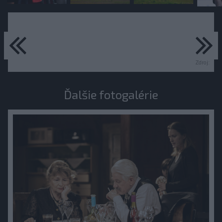
predchádzajúce
ďa
Zdroj:
Ďalšie fotogalérie