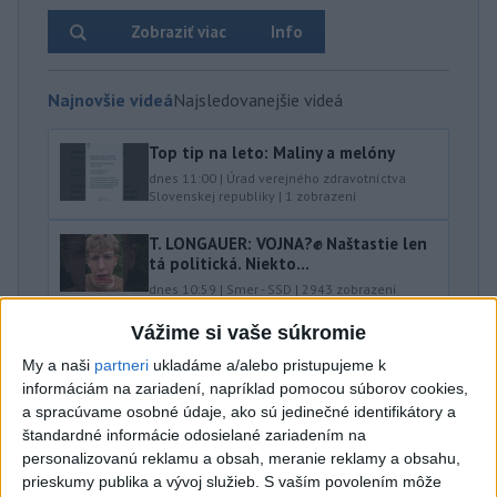
Zobraziť viac
Info
Najnovšie videá
Najsledovanejšie videá
Top tip na leto: Maliny a melóny
dnes 11:00
|
Úrad verejného zdravotníctva
Slovenskej republiky
|
1
zobrazení
T. LONGAUER: VOJNA?✊ Naštastie len
tá politická. Niekto...
dnes 10:59
|
Smer - SSD
|
2943
zobrazení
Vážime si vaše súkromie
...aby sme mali vodu aj zajtra
dnes 10:31
|
Laššáková Judita
|
931
zobrazení
My a naši
partneri
ukladáme a/alebo pristupujeme k
informáciám na zariadení, napríklad pomocou súborov cookies,
Najnovšie statusy štátnych inštitúcií
a spracúvame osobné údaje, ako sú jedinečné identifikátory a
štandardné informácie odosielané zariadením na
personalizovanú reklamu a obsah, meranie reklamy a obsahu,
AUTENTICKÝ ZÁBER Z NEHODY: ŠTVORKOLKA
prieskumy publika a vývoj služieb.
S vaším povolením môže
VRAZILA DO AUTA, ...