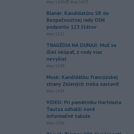
aktualizované
dnes 14:20
,
dnes 14:23
Blanár: Kandidatúru SR do
Bezpečnostnej rady OSN
podporilo 123 štátov
dnes 12:52
TRAGÉDIA NA DUNAJI: Muž sa
išiel okúpať, z vody viac
nevyšiel
dnes 13:09
Musk: Kandidátku francúzskej
strany Zelených treba zastaviť
dnes 14:28
VIDEO: Pri pamätníku Hartmuta
Tautza odhalili nové
informačné tabule
dnes 13:06