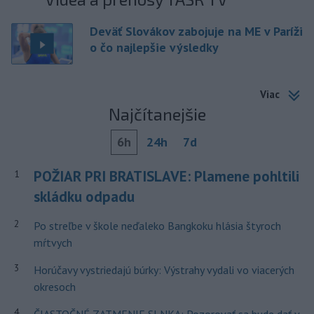
Deväť Slovákov zabojuje na ME v Paríži
o čo najlepšie výsledky
Viac
Najčítanejšie
6h
24h
7d
POŽIAR PRI BRATISLAVE: Plamene pohltili
1
skládku odpadu
2
Po streľbe v škole neďaleko Bangkoku hlásia štyroch
mŕtvych
3
Horúčavy vystriedajú búrky: Výstrahy vydali vo viacerých
okresoch
4
ČIASTOČNÉ ZATMENIE SLNKA: Pozorovať sa bude dať v