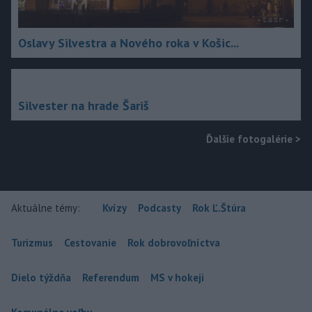
Oslavy Silvestra a Nového roka v Košic...
Silvester na hrade Šariš
Ďalšie fotogalérie
>
Aktuálne témy:
Kvízy
Podcasty
Rok Ľ.Štúra
Turizmus
Cestovanie
Rok dobrovoľníctva
Dielo týždňa
Referendum
MS v hokeji