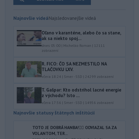
Najnovšie videá
Najsledovanejšie videá
Oľano v karanténe, alebo čo sa stane,
ak sa niekto spoj...
dnes 05:00
|
Michelko Roman
|
12111
zobrazení
R. FICO: ČO SA NEZMESTILO NA
TLAČOVKU LXV.
včera 18:24
|
Smer - SSD
|
24299
zobrazení
T. Gašpar: Kto odstrihol lacné energie
z východu? Isto ...
včera 17:56
|
Smer - SSD
|
14956
zobrazení
Najnovšie statusy štátnych inštitúcií
TOTO JE DOBRÁ HANBA!🤦‍♂️ ODVIAZAL SA ZA
VOLANTOM, TER...