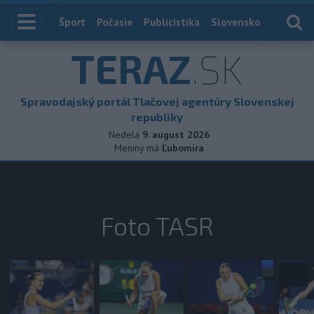
Index
Šport
Počasie
Publicistika
Slovensko
Zahranič
TERAZ
.SK
Spravodajský portál Tlačovej agentúry Slovenskej
republiky
Nedela
9. august 2026
Meniny má
Ľubomíra
Foto TASR