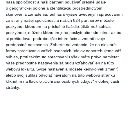
naša spoločnosť a naši partneri používať presné údaje
potrápia
o geografickej polohe a identifikáciu prostredníctvom
skenovania zariadenia. Súhlas s vyššie uvedeným spracúvaním
VEĽKÁ PREDPOVEĎ POČASIA:
zo strany našej spoločnosti a našich 824 partnerov môžete
Extrémne horúčavy ustúpili. Alebo
poskytnúť kliknutím na príslušné tlačidlo. Skôr než súhlas
žeby nie?
poskytnete, môžete kliknutím jeho poskytnutie odmietnuť alebo
si preštudovať podrobnejšie informácie a zmeniť svoje
prednostné nastavenia.
Zoberte na vedomie, že na niektoré
HRABKO o výhode
formy spracúvania vašich osobných údajov nepotrebujeme váš
Majerského:Mazurek a Laššáková majú
súhlas, proti takémuto spracovaniu však máte právo namietať.
rovnakých voličov
Vaše prednostné nastavenia sa budú vzťahovať len na túto
webovú lokalitu. Svoje nastavenia môžete kedykoľvek zmeniť
alebo svoj súhlas odvolať návratom na túto webovú stránku
Správy
kliknutím na tlačidlo „Ochrana osobných údajov“ v dolnej časti
stránky.