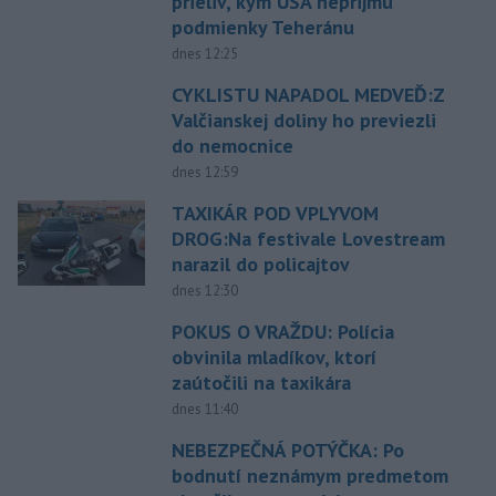
prieliv, kým USA neprijmú
podmienky Teheránu
dnes 12:25
CYKLISTU NAPADOL MEDVEĎ:Z
Valčianskej doliny ho previezli
do nemocnice
dnes 12:59
TAXIKÁR POD VPLYVOM
DROG:Na festivale Lovestream
narazil do policajtov
dnes 12:30
POKUS O VRAŽDU: Polícia
obvinila mladíkov, ktorí
zaútočili na taxikára
dnes 11:40
NEBEZPEČNÁ POTÝČKA: Po
bodnutí neznámym predmetom