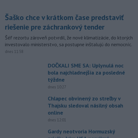
Šaško chce v krátkom čase predstaviť
riešenie pre záchrankový tender
Šéf rezortu zároveň potvrdil, že nové klimatizácie, do ktorých
investovalo ministerstvo, sa postupne inštalujú do nemocníc.
dnes 11:58
DOČKALI SME SA: Uplynulá noc
bola najchladnejšia za posledné
týždne
dnes 10:27
Chlapec obvinený zo streľby v
Thajsku sledoval násilný obsah
online
dnes 12:01
Gardy neotvoria Hormuzský