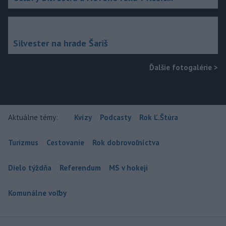
Silvester na hrade Šariš
Ďalšie fotogalérie
>
Aktuálne témy:
Kvízy
Podcasty
Rok Ľ.Štúra
Turizmus
Cestovanie
Rok dobrovoľníctva
Dielo týždňa
Referendum
MS v hokeji
Komunálne voľby