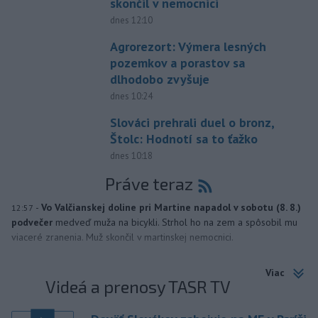
skončil v nemocnici
dnes 12:10
Agrorezort: Výmera lesných
pozemkov a porastov sa
dlhodobo zvyšuje
dnes 10:24
Slováci prehrali duel o bronz,
Štolc: Hodnotí sa to ťažko
dnes 10:18
Práve teraz
-
Vo Valčianskej doline pri Martine napadol v sobotu (8. 8.)
12:57
podvečer
medveď muža na bicykli. Strhol ho na zem a spôsobil mu
viaceré zranenia. Muž skončil v martinskej nemocnici.
Viac
Videá a prenosy TASR TV