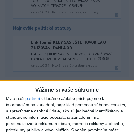
TOTO JE DOBRÁ HANBA!🤦‍♂️ ODVIAZAL SA ZA
VOLANTOM, TERAZ ČELÍ OBVINENIU
dnes 10:29
|
Polícia Slovenskej republiky
Najnovšie politické statusy
Erik Tomáš KEBY SAS EŠTE HOVORILA O
ZNIŽOVANÍ DANI A OD...
Erik Tomáš KEBY SAS EŠTE HOVORILA O ZNIŽOVANÍ
DANI A ODVODOV, TAK SI POZRITE TOTO…😇🙈😂
dnes 10:39
|
HLAS - sociálna demokracia
Neprehliadnite
Vážime si vaše súkromie
My a naši
partneri
ukladáme a/alebo pristupujeme k
J. Božik: Financovanie samospráv nie
informáciám na zariadení, napríklad pomocou súborov cookies,
je ich jediný problém
a spracúvame osobné údaje, ako sú jedinečné identifikátory a
štandardné informácie odosielané zariadením na
personalizovanú reklamu a obsah, meranie reklamy a obsahu,
OTESTUJTE SA: Rozumiete
prieskumy publika a vývoj služieb.
S vaším povolením môže
slovenským nárečiam? Tieto slová vás