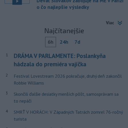
Deväť Slovákov zabojuje na ME v Paríži
o čo najlepšie výsledky
Viac
Najčítanejšie
6h
24h
7d
DRÁMA V PARLAMENTE: Poslankyňa
1
hádzala do premiéra vajíčka
2
Festival Lovestream 2026 pokračuje, druhý deň zakončil
Robbie Williams
3
Skončili ďalšie desiatky menších pôšt, samosprávam sa
to nepáči
4
SMRŤ V HORÁCH: V Západných Tatrách zomrel 76-ročný
turista