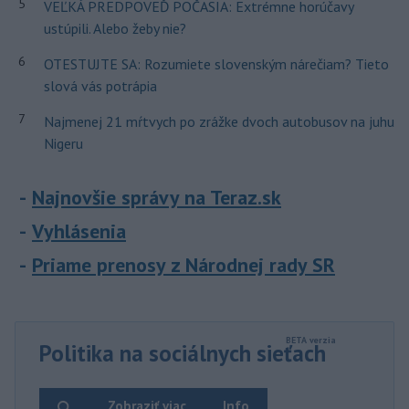
5
VEĽKÁ PREDPOVEĎ POČASIA: Extrémne horúčavy
ustúpili. Alebo žeby nie?
6
OTESTUJTE SA: Rozumiete slovenským nárečiam? Tieto
slová vás potrápia
7
Najmenej 21 mŕtvych po zrážke dvoch autobusov na juhu
Nigeru
Najnovšie správy na Teraz.sk
Vyhlásenia
Priame prenosy z Národnej rady SR
Politika na sociálnych sieťach
Zobraziť viac
Info