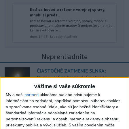
Keď sa hovorí o reforme verejnej správy,
mnohí si preds...
Keď sa hovorí o reforme verejnej správy, mnohí si
predstavia len rušenie úradov či prekresľovanie máp.
Lenže skutočná re...
dnes 14:43
|
Ledecký Vladimír
Neprehliadnite
ČIASTOČNÉ ZATMENIE SLNKA:
Pozorovať sa bude dať v stredu
Vážime si vaše súkromie
ĎALŠÍ TEPLOTNÝ REKORD: Tentoraz
My a naši
partneri
ukladáme a/alebo pristupujeme k
padol v Dolných Plachtinciach
informáciám na zariadení, napríklad pomocou súborov cookies,
a spracúvame osobné údaje, ako sú jedinečné identifikátory a
štandardné informácie odosielané zariadením na
V Budapešti opäť padol teplotný
personalizovanú reklamu a obsah, meranie reklamy a obsahu,
rekord, tretí za päť týždňov
prieskumy publika a vývoj služieb.
S vaším povolením môže