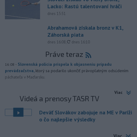
Lacko: Rastú talentovaní hráči
dnes 15:51
Abrahamová získala bronz v K1,
Záhorská piata
aktualizované
dnes 16:08
,
dnes 16:10
Práve teraz
-
Slovenská polícia prispela k objasneniu prípadu
16:08
prevádzačstva,
ktorý sa podarilo ukončiť právoplatným odsúdením
páchateľa v Maďarsku.
Viac
Videá a prenosy TASR TV
Deväť Slovákov zabojuje na ME v Paríži
o čo najlepšie výsledky
Viac