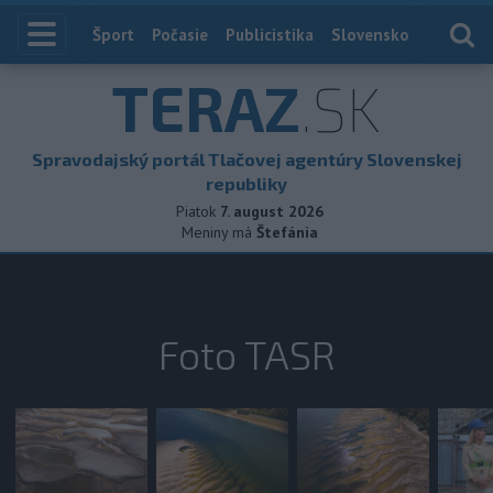
Index
Šport
Počasie
Publicistika
Slovensko
Zahranič
TERAZ
.SK
Spravodajský portál Tlačovej agentúry Slovenskej
republiky
Piatok
7. august 2026
Meniny má
Štefánia
Foto TASR