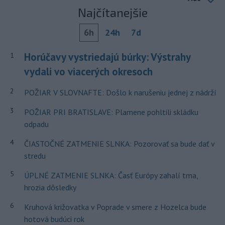
Najčítanejšie
6h
24h
7d
Horúčavy vystriedajú búrky: Výstrahy
1
vydali vo viacerých okresoch
2
POŽIAR V SLOVNAFTE: Došlo k narušeniu jednej z nádrží
3
POŽIAR PRI BRATISLAVE: Plamene pohltili skládku
odpadu
4
ČIASTOČNÉ ZATMENIE SLNKA: Pozorovať sa bude dať v
stredu
5
ÚPLNÉ ZATMENIE SLNKA: Časť Európy zahalí tma,
hrozia dôsledky
6
Kruhová križovatka v Poprade v smere z Hozelca bude
hotová budúci rok