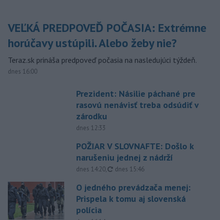
VEĽKÁ PREDPOVEĎ POČASIA: Extrémne
horúčavy ustúpili. Alebo žeby nie?
Teraz.sk prináša predpoveď počasia na nasledujúci týždeň.
dnes 16:00
Prezident: Násilie páchané pre
rasovú nenávisť treba odsúdiť v
zárodku
dnes 12:33
POŽIAR V SLOVNAFTE: Došlo k
narušeniu jednej z nádrží
aktualizované
dnes 14:20
,
dnes 15:46
O jedného prevádzača menej:
Prispela k tomu aj slovenská
polícia