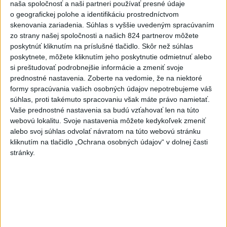
naša spoločnosť a naši partneri používať presné údaje
VIDEO: Umelá inteligencia a robotika
o geografickej polohe a identifikáciu prostredníctvom
pomáhajú už aj záchranárom
skenovania zariadenia. Súhlas s vyššie uvedeným spracúvaním
zo strany našej spoločnosti a našich 824 partnerov môžete
poskytnúť kliknutím na príslušné tlačidlo. Skôr než súhlas
poskytnete, môžete kliknutím jeho poskytnutie odmietnuť alebo
Správy
si preštudovať podrobnejšie informácie a zmeniť svoje
prednostné nastavenia.
Zoberte na vedomie, že na niektoré
formy spracúvania vašich osobných údajov nepotrebujeme váš
súhlas, proti takémuto spracovaniu však máte právo namietať.
Vaše prednostné nastavenia sa budú vzťahovať len na túto
webovú lokalitu. Svoje nastavenia môžete kedykoľvek zmeniť
alebo svoj súhlas odvolať návratom na túto webovú stránku
kliknutím na tlačidlo „Ochrana osobných údajov“ v dolnej časti
stránky.