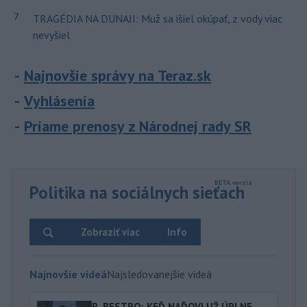
7
TRAGÉDIA NA DUNAJI: Muž sa išiel okúpať, z vody viac
nevyšiel
Najnovšie správy na Teraz.sk
Vyhlásenia
Priame prenosy z Národnej rady SR
Politika na sociálnych sieťach
Zobraziť viac
Info
Najnovšie videá
Najsledovanejšie videá
R. BESTRO: KEĎ NAĎOVI UŽ ÚPLNE