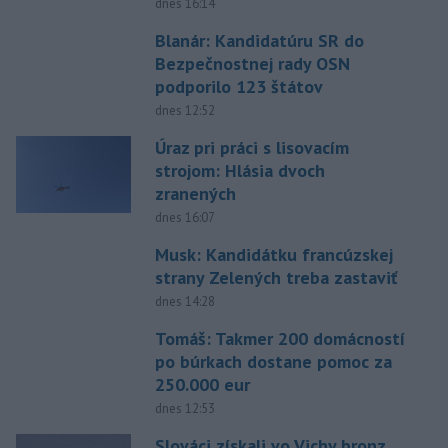
dnes 16:14
Blanár: Kandidatúru SR do
Bezpečnostnej rady OSN
podporilo 123 štátov
dnes 12:52
Úraz pri práci s lisovacím
strojom: Hlásia dvoch
zranených
dnes 16:07
Musk: Kandidátku francúzskej
strany Zelených treba zastaviť
dnes 14:28
Tomáš: Takmer 200 domácností
po búrkach dostane pomoc za
250.000 eur
dnes 12:53
Slováci získali vo Vichy bronz,