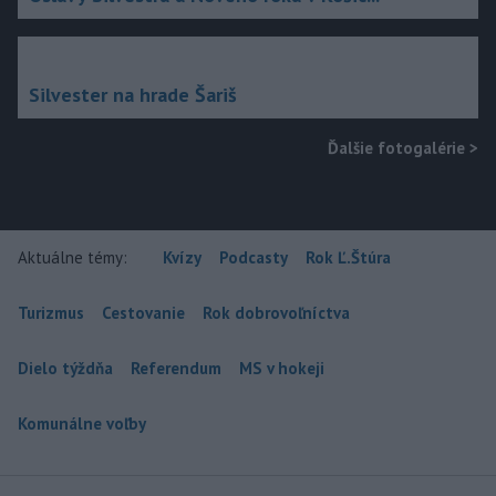
Silvester na hrade Šariš
Ďalšie fotogalérie
>
Aktuálne témy:
Kvízy
Podcasty
Rok Ľ.Štúra
Turizmus
Cestovanie
Rok dobrovoľníctva
Dielo týždňa
Referendum
MS v hokeji
Komunálne voľby