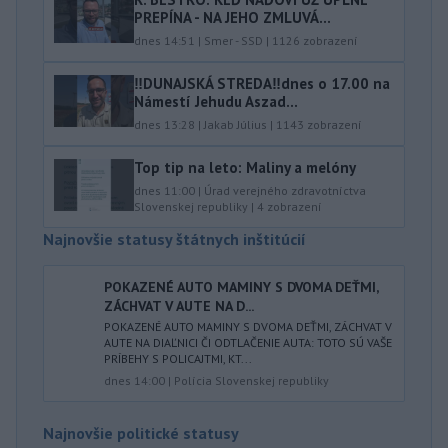
PREPÍNA - NA JEHO ZMLUVÁ...
dnes 14:51
|
Smer - SSD
|
1126
zobrazení
‼️DUNAJSKÁ STREDA‼️dnes o 17.00 na
Námestí Jehudu Aszad...
dnes 13:28
|
Jakab Július
|
1143
zobrazení
Top tip na leto: Maliny a melóny
dnes 11:00
|
Úrad verejného zdravotníctva
Slovenskej republiky
|
4
zobrazení
Najnovšie statusy štátnych inštitúcií
POKAZENÉ AUTO MAMINY S DVOMA DEŤMI,
ZÁCHVAT V AUTE NA D...
POKAZENÉ AUTO MAMINY S DVOMA DEŤMI, ZÁCHVAT V
AUTE NA DIAĽNICI ČI ODTLAČENIE AUTA: TOTO SÚ VAŠE
PRÍBEHY S POLICAJTMI, KT...
dnes 14:00
|
Polícia Slovenskej republiky
Najnovšie politické statusy