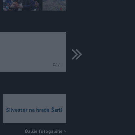
ďalšie
Zdroj:
Silvester na hrade Šariš
Ďalšie fotogalérie
>