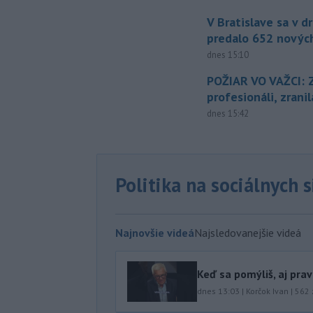
V Bratislave sa v 
predalo 652 novýc
dnes 15:10
POŽIAR VO VAŽCI: 
profesionáli, zrani
dnes 15:42
Politika na sociálnych 
Najnovšie videá
Najsledovanejšie videá
Keď sa pomýliš, aj pra
dnes 13:03
|
Korčok Ivan
|
562