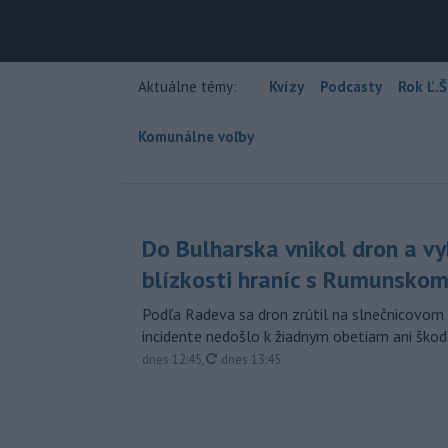
Aktuálne témy:
Kvízy
Podcasty
Rok Ľ.Š
Komunálne voľby
Do Bulharska vnikol dron a vy
blízkosti hraníc s Rumunsko
Podľa Radeva sa dron zrútil na slnečnicovom 
incidente nedošlo k žiadnym obetiam ani škod
aktualizované
dnes 12:45
,
dnes 13:45