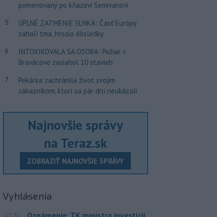
pomenovaný po kňazovi Semivanovi
5
ÚPLNÉ ZATMENIE SLNKA: Časť Európy
zahalí tma, hrozia dôsledky
6
INTOXIKOVALA SA OSOBA: Požiar v
Braväcove zasiahol 10 stavieb
7
Pekárka zachránila život svojim
zákazníkom, ktorí sa pár dní neukázali
Najnovšie správy
na Teraz.sk
ZOBRAZIŤ NAJNOVŠIE SPRÁVY
Vyhlásenia
Oznámenie: TK ministra investícií
17:32