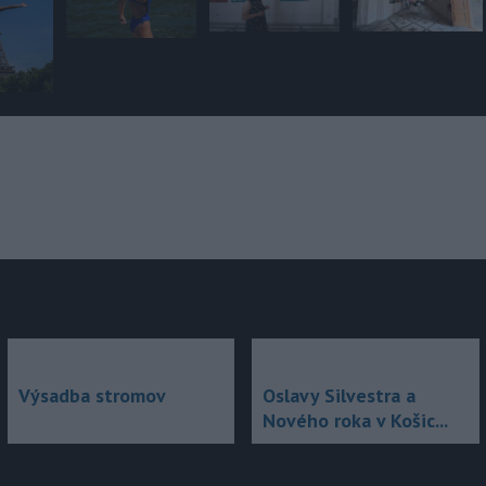
júce
Výsadba stromov
Oslavy Silvestra a
Nového roka v Košic...