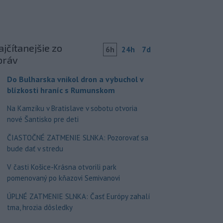
jčítanejšie zo
6h
24h
7d
práv
Do Bulharska vnikol dron a vybuchol v
blízkosti hraníc s Rumunskom
Na Kamzíku v Bratislave v sobotu otvoria
nové Šantisko pre deti
ČIASTOČNÉ ZATMENIE SLNKA: Pozorovať sa
bude dať v stredu
V časti Košice-Krásna otvorili park
pomenovaný po kňazovi Semivanovi
ÚPLNÉ ZATMENIE SLNKA: Časť Európy zahalí
tma, hrozia dôsledky