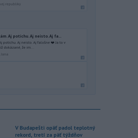
kej republiky
. Aj potichu. Aj neisto. Aj fa...
potichu. Aj neisto. Aj falošne ❤️ Ja to v
iž dokázané, že im...
 Jana
V Budapešti opäť padol teplotný
rekord, tretí za päť týždňov