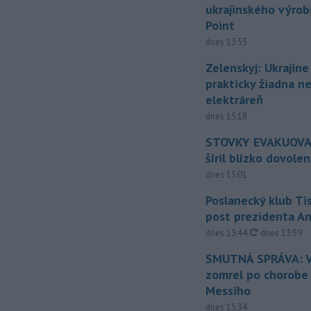
ukrajinského výrob
Point
dnes 13:55
Zelenskyj: Ukrajin
prakticky žiadna 
elektráreň
dnes 15:18
STOVKY EVAKUOVAN
šíril blízko dovole
dnes 15:01
Poslanecký klub Ti
post prezidenta A
aktualizovan
dnes 13:44
,
dnes 13:59
SMUTNÁ SPRÁVA: V
zomrel po chorobe
Messiho
dnes 15:34