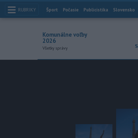
RUBRIKY
Index
Šport
Počasie
Publicistika
Slovensko
Komunálne voľby
2026
S
Všetky správy