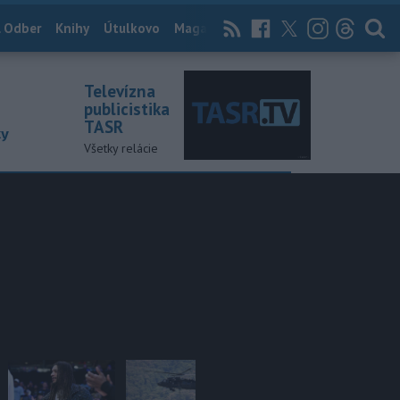
 Odber
Knihy
Útulkovo
Magazín
News Now
Archív
TASR
Televízna
publicistika
TASR
ky
Všetky relácie