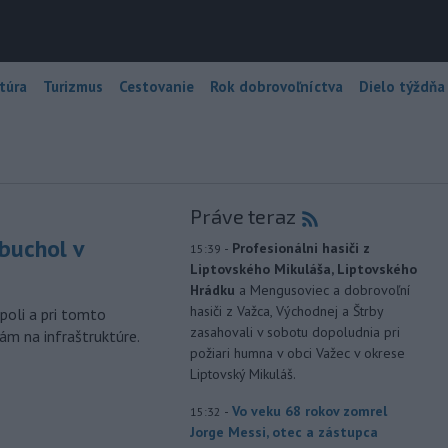
túra
Turizmus
Cestovanie
Rok dobrovoľníctva
Dielo týždňa
Práve teraz
buchol v
-
Profesionálni hasiči z
15:39
Liptovského Mikuláša, Liptovského
m
Hrádku
a Mengusoviec a dobrovoľní
hasiči z Važca, Východnej a Štrby
poli a pri tomto
zasahovali v sobotu dopoludnia pri
ám na infraštruktúre.
požiari humna v obci Važec v okrese
Liptovský Mikuláš.
-
Vo veku 68 rokov zomrel
15:32
Jorge Messi, otec a zástupca