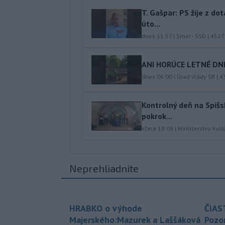
T. Gašpar: PS žije z do
úto...
dnes 11:57
|
Smer - SSD
|
4527
ANI HORÚCE LETNÉ DNI
dnes 06:00
|
Úrad vlády SR
|
4
Kontrolný deň na Spišs
pokrok...
včera 18:09
|
Ministerstvo kult
Neprehliadnite
HRABKO o výhode
ČIAS
Majerského:Mazurek a Laššáková
Pozor