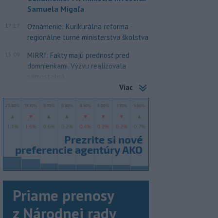
Samuela Migaľa
17:17
Oznámenie: Kurikurálna reforma -
regionálne turné ministerstva školstva
15:09
MIRRI: Fakty majú prednosť pred
domnienkami. Výzvu realizovala
samostatná...
Viac
Priame prenosy
z Národnej rady