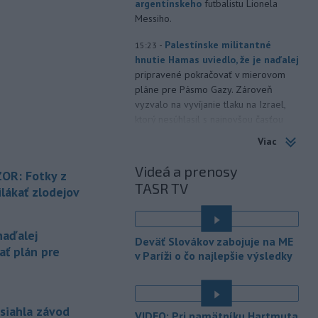
argentínskeho
futbalistu Lionela
Messiho.
-
Palestínske militantné
15:23
hnutie Hamas uviedlo, že je naďalej
pripravené pokračovať v mierovom
pláne pre Pásmo Gazy. Zároveň
vyzvalo na vyvíjanie tlaku na Izrael,
ktorý nesúhlasil s najnovšou časťou
tejto dohody.
Viac
-
Na Ukrajine po ruských
15:16
Videá a prenosy
OR: Fotky z
útokoch podľa prezidenta
TASR TV
Volodymyra
Zelenského nezostala
lákať zlodejov
žiadna nepoškodená tepelná
elektráreň.
naďalej
Deväť Slovákov zabojuje na ME
-
Polícia varuje pred
15:12
ať plán pre
v Paríži o čo najlepšie výsledky
zverejňovaním fotiek z dovoleniek.
Opatrnosť na sociálnych sieťach je
podľa nej rovnako dôležitá ako
zabezpečenie domu či bytu.
asiahla závod
VIDEO: Pri pamätníku Hartmuta