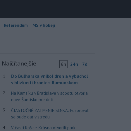
Referendum
MS v hokeji
Najčítanejšie
6h
24h
7d
Do Bulharska vnikol dron a vybuchol
1
v blízkosti hraníc s Rumunskom
2
Na Kamzíku v Bratislave v sobotu otvoria
nové Šantisko pre deti
3
ČIASTOČNÉ ZATMENIE SLNKA: Pozorovať
sa bude dať v stredu
4
V časti Košice-Krásna otvorili park