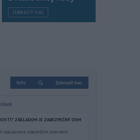
ZOBRAZIŤ VIAC
Info
Zobraziť viac
itúcií
AROSTÍ? ZÁKLADOM JE ZABEZPEČNÝ DOM
Í? ZÁKLADOM JE ZABEZPEČNÝ DOM PROTI