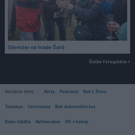
Silvester na hrade Šariš
Ďalšie fotogalérie
>
Aktuálne témy:
Kvízy
Podcasty
Rok Ľ.Štúra
Turizmus
Cestovanie
Rok dobrovoľníctva
Dielo týždňa
Referendum
MS v hokeji