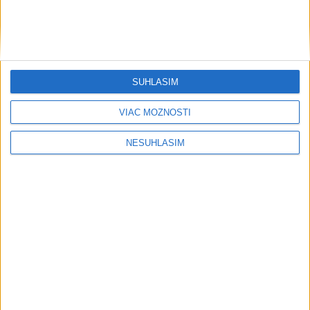
SÚHLASÍM
VIAC MOŽNOSTÍ
NESÚHLASÍM
Počasie
AKTUÁLNA PREDPOVEĎ POČASIA NA SEDEM DNÍ
....