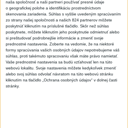
naša spoločnosť a naši partneri používať presné údaje
AKTUÁLNE: POLICAJTI ZASAHUJÚ VO VEĽKÝCH
o geografickej polohe a identifikáciu prostredníctvom
LEVÁROCH ➡Policajti odboru železničnej polície
skenovania zariadenia. Súhlas s vyššie uvedeným spracúvaním
Krajského riaditeľstva PZ v Brat...
zo strany našej spoločnosti a našich 824 partnerov môžete
dnes 07:28
|
Polícia Slovenskej republiky
poskytnúť kliknutím na príslušné tlačidlo. Skôr než súhlas
poskytnete, môžete kliknutím jeho poskytnutie odmietnuť alebo
Najnovšie politické statusy
si preštudovať podrobnejšie informácie a zmeniť svoje
prednostné nastavenia.
Zoberte na vedomie, že na niektoré
KDE BIJE SLOVENSKÉ SRDCE, TAM JE
formy spracúvania vašich osobných údajov nepotrebujeme váš
SLOVENSKO. Minulý vík...
súhlas, proti takémuto spracovaniu však máte právo namietať.
KDE BIJE SLOVENSKÉ SRDCE, TAM JE SLOVENSKO.
Vaše prednostné nastavenia sa budú vzťahovať len na túto
Minulý víkend som sa o tom presvedčil – doma aj za
webovú lokalitu. Svoje nastavenia môžete kedykoľvek zmeniť
hranicami. V Martine sme...
alebo svoj súhlas odvolať návratom na túto webovú stránku
dnes 07:43
|
Kéry Marián
kliknutím na tlačidlo „Ochrana osobných údajov“ v dolnej časti
stránky.
Neprehliadnite
TEPLOTNÝ REKORD NA SLOVENSKU:
Padol v Kamenici nad Hronom