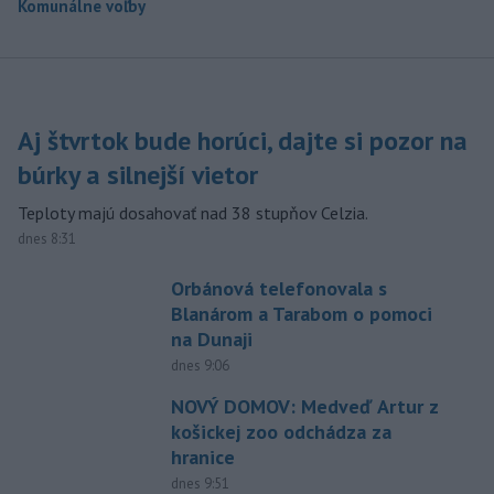
Komunálne voľby
Aj štvrtok bude horúci, dajte si pozor na
búrky a silnejší vietor
Teploty majú dosahovať nad 38 stupňov Celzia.
dnes 8:31
Orbánová telefonovala s
Blanárom a Tarabom o pomoci
na Dunaji
dnes 9:06
NOVÝ DOMOV: Medveď Artur z
košickej zoo odchádza za
hranice
dnes 9:51