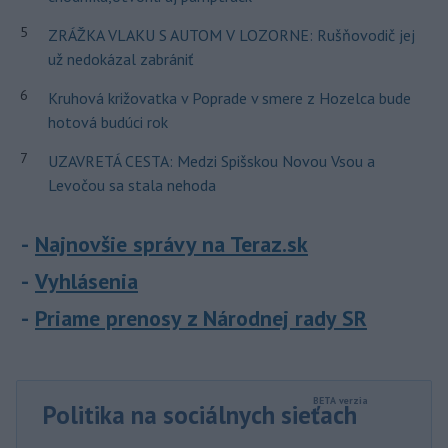
5
ZRÁŽKA VLAKU S AUTOM V LOZORNE: Rušňovodič jej
už nedokázal zabrániť
6
Kruhová križovatka v Poprade v smere z Hozelca bude
hotová budúci rok
7
UZAVRETÁ CESTA: Medzi Spišskou Novou Vsou a
Levočou sa stala nehoda
Najnovšie správy na Teraz.sk
Vyhlásenia
Priame prenosy z Národnej rady SR
Politika na sociálnych sieťach