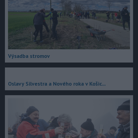
Výsadba stromov
Oslavy Silvestra a Nového roka v Košic...