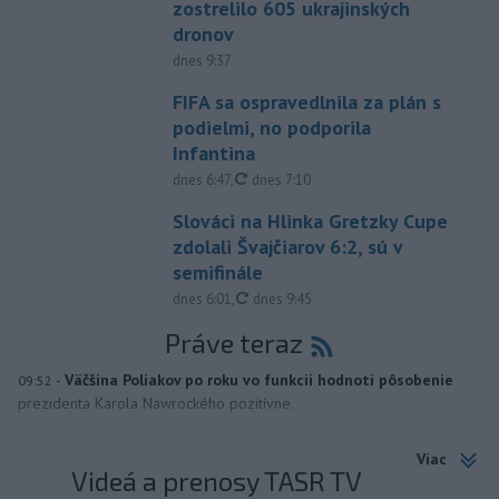
zostrelilo 605 ukrajinských
dronov
dnes 9:37
FIFA sa ospravedlnila za plán s
podielmi, no podporila
Infantina
aktualizované
dnes 6:47
,
dnes 7:10
Slováci na Hlinka Gretzky Cupe
zdolali Švajčiarov 6:2, sú v
semifinále
aktualizované
dnes 6:01
,
dnes 9:45
Práve teraz
-
Väčšina Poliakov po roku vo funkcii hodnotí pôsobenie
09:52
prezidenta Karola Nawrockého pozitívne.
Viac
Videá a prenosy TASR TV