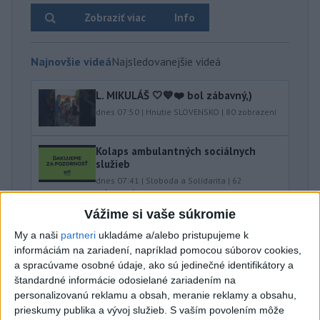
Zobraziť viac
Info
Najnovšie videá
Najsledovanejšie videá
L. MIKULÁŠ 🤍💙❤️ bol zábavný,)
dnes 07:50
|
Hnutie SLOVENSKO
|
80
zobrazení
Kolaps ambulantných sociálnych
služieb
dnes 07:41
|
Sloboda a Solidarita
|
62
zobrazení
Vážime si vaše súkromie
OSTÁVAM ČI ODSTUPUJEM⁉️🤷🏻‍♂️
My a naši
partneri
ukladáme a/alebo pristupujeme k
dnes 06:49
|
Danko Andrej
|
153
zobrazení
informáciám na zariadení, napríklad pomocou súborov cookies,
a spracúvame osobné údaje, ako sú jedinečné identifikátory a
Najnovšie statusy štátnych inštitúcií
štandardné informácie odosielané zariadením na
personalizovanú reklamu a obsah, meranie reklamy a obsahu,
AKTUÁLNE: POLICAJTI ZASAHUJÚ VO VEĽKÝCH
prieskumy publika a vývoj služieb.
S vaším povolením môže
LEVÁROCH ➡Poli...