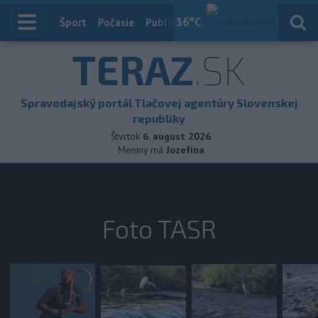
36
°C
Index
Šport
Počasie
Publicistika
Slovensko
Zahranič
TERAZ
.SK
Spravodajský portál Tlačovej agentúry Slovenskej
republiky
Štvrtok
6. august 2026
Meniny má
Jozefína
Foto TASR