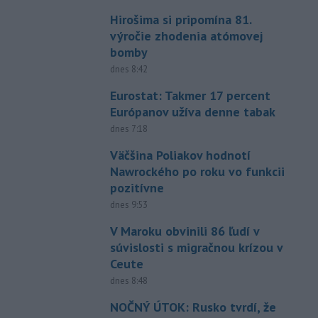
Hirošima si pripomína 81.
výročie zhodenia atómovej
bomby
dnes 8:42
Eurostat: Takmer 17 percent
Európanov užíva denne tabak
dnes 7:18
Väčšina Poliakov hodnotí
Nawrockého po roku vo funkcii
pozitívne
dnes 9:53
V Maroku obvinili 86 ľudí v
súvislosti s migračnou krízou v
Ceute
dnes 8:48
NOČNÝ ÚTOK: Rusko tvrdí, že