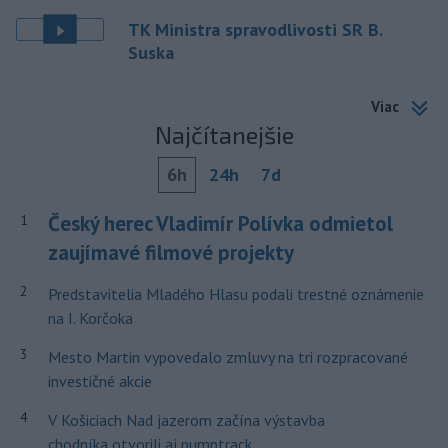
TK Ministra spravodlivosti SR B.
Suska
Viac
Najčítanejšie
6h
24h
7d
Český herec Vladimír Polívka odmietol
1
zaujímavé filmové projekty
2
Predstavitelia Mladého Hlasu podali trestné oznámenie
na I. Korčoka
3
Mesto Martin vypovedalo zmluvy na tri rozpracované
investičné akcie
4
V Košiciach Nad jazerom začína výstavba
chodníka,otvorili aj pumptrack