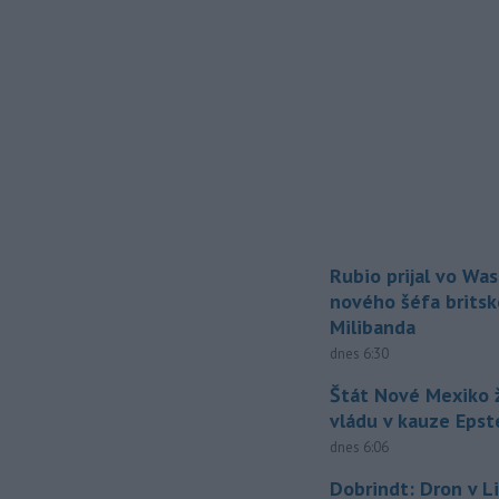
Rubio prijal vo Wa
nového šéfa britsk
Milibanda
dnes 6:30
Štát Nové Mexiko ž
vládu v kauze Epst
dnes 6:06
Dobrindt: Dron v L