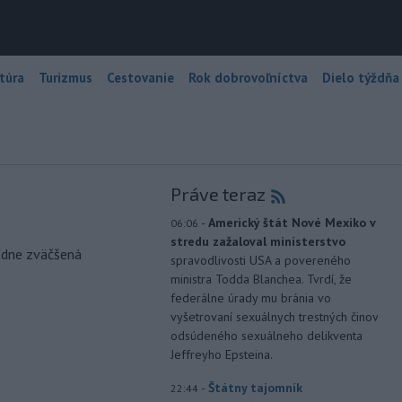
túra
Turizmus
Cestovanie
Rok dobrovoľníctva
Dielo týždňa
Práve teraz
-
Americký štát Nové Mexiko v
06:06
stredu zažaloval ministerstvo
odne zväčšená
spravodlivosti USA a povereného
ministra Todda Blanchea. Tvrdí, že
federálne úrady mu bránia vo
vyšetrovaní sexuálnych trestných činov
odsúdeného sexuálneho delikventa
Jeffreyho Epsteina.
-
Štátny tajomník
22:44