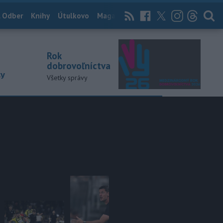
 Odber
Knihy
Útulkovo
Magazín
News Now
Archív
TASR
Rok
dobrovoľníctva
ky
Všetky správy