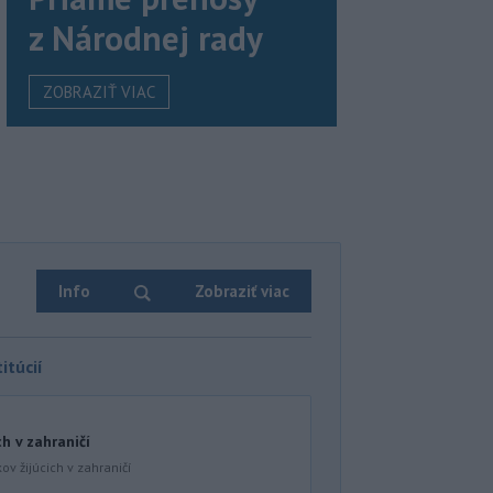
z Národnej rady
ZOBRAZIŤ VIAC
Info
Zobraziť viac
itúcií
ch v zahraničí
ov žijúcich v zahraničí