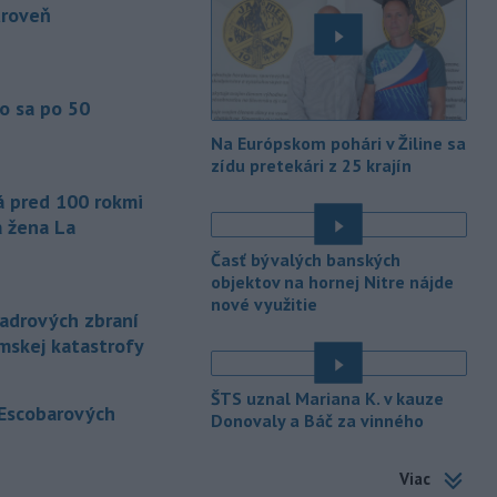
ktorý mal
slúžiť na nelegálne
úroveň
prevádzanie migrantov z Bieloruska
na územie tohto členského štátu
Európskej únie.
o sa po 50
-
Ruská dezinformačná
20:08
kampaň sa vo Francúzsku zamerala
Na Európskom pohári v Žiline sa
na ďalšieho
kandidáta, bývalého
zídu pretekári z 25 krajín
centristického premiéra Attala. Ako
á pred 100 rokmi
informovala agentúra AFP, odhalil ju
á žena La
vládny úrad Viginum a s „vysokou
mierou istoty“ pripísal proruskej
Časť bývalých banských
dezinformačnej sieti s názvom
objektov na hornej Nitre nájde
Matrioška.
nové využitie
jadrových zbraní
-
Na jednokoľajovom
imskej katastrofy
20:02
železničnom priecestí v Lozorne
došlo v stredu
podvečer k zrážke
ŠTS uznal Mariana K. v kauze
 Escobarových
nákladného vlaku s osobným
Donovaly a Báč za vinného
motorovým vozidlom.
é
-
Úrady v severovýchodnej
Viac
19:29