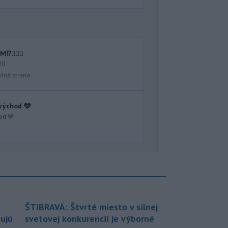
🤷🏻‍♂️
♂️
dná strana
 východ 🩵
od 🩵
ŠTIBRAVÁ: Štvrté miesto v silnej
bujú
svetovej konkurencii je výborné