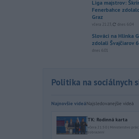
Liga majstrov: Škri
Fenerbahce zdolalo
Graz
aktualizovan
včera 21:23
,
dnes 6:04
Slováci na Hlinka 
zdolali Švajčiarov 6
dnes 6:01
Politika na sociálnych 
Najnovšie videá
Najsledovanejšie videá
TK: Rodinná karta
včera 21:50
|
Ministerstvo prác
zobrazení