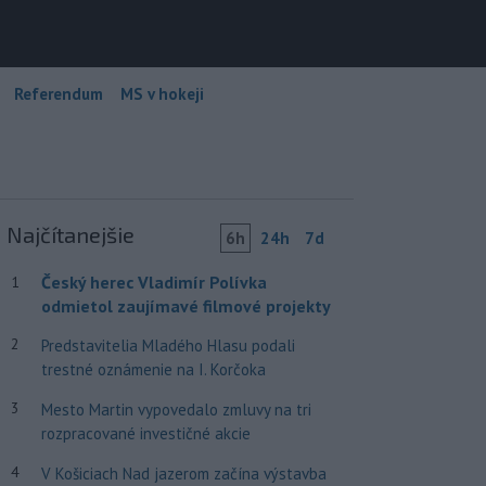
Referendum
MS v hokeji
Najčítanejšie
6h
24h
7d
Český herec Vladimír Polívka
1
odmietol zaujímavé filmové projekty
2
Predstavitelia Mladého Hlasu podali
trestné oznámenie na I. Korčoka
3
Mesto Martin vypovedalo zmluvy na tri
rozpracované investičné akcie
4
V Košiciach Nad jazerom začína výstavba