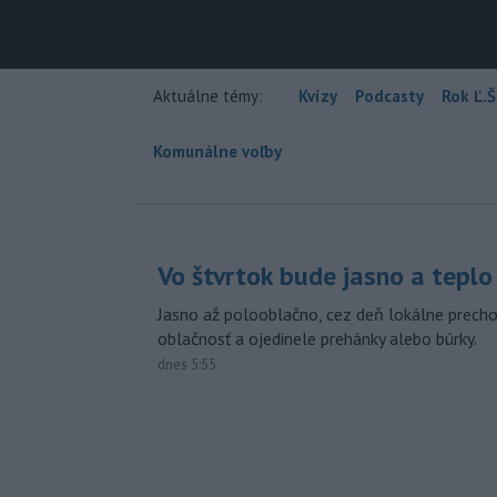
Aktuálne témy:
Kvízy
Podcasty
Rok Ľ.Š
Komunálne voľby
Vo štvrtok bude jasno a teplo
Jasno až polooblačno, cez deň lokálne prech
oblačnosť a ojedinele prehánky alebo búrky.
dnes 5:55