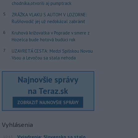
chodníka,otvorili aj pumptrack
5
ZRÁŽKA VLAKU S AUTOM V LOZORNE:
Rušňovodič jej už nedokázal zabrániť
6
Kruhová križovatka v Poprade v smere z
Hozelca bude hotová budúci rok
7
UZAVRETÁ CESTA: Medzi Spišskou Novou
Vsou a Levočou sa stala nehoda
Najnovšie správy
na Teraz.sk
ZOBRAZIŤ NAJNOVŠIE SPRÁVY
Vyhlásenia
Vyjadrenie: Slovensko sa stalo
10:43