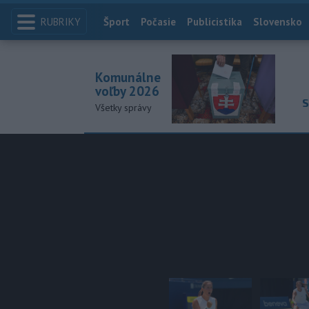
RUBRIKY
Index
Šport
Počasie
Publicistika
Slovensko
Komunálne
voľby 2026
S
Všetky správy