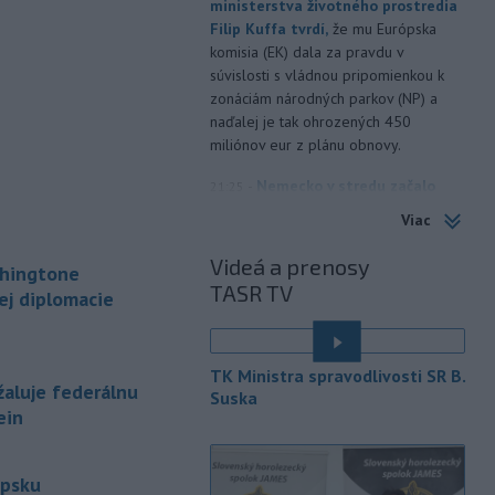
ministerstva životného prostredia
Filip Kuffa tvrdí,
že mu Európska
komisia (EK) dala za pravdu v
súvislosti s vládnou pripomienkou k
zonáciám národných parkov (NP) a
naďalej je tak ohrozených 450
miliónov eur z plánu obnovy.
-
Nemecko v stredu začalo
21:25
vyšetrovanie po tom, ako sa v noci
Viac
v
blízkosti vzletovej a pristávacej
dráhy na letisku Lipsko/Halle našiel
Videá a prenosy
shingtone
dron naložený výbušninami.
TASR TV
ej diplomacie
-
Slovensko pomáha Maďarsku
20:47
s vodou, pretože naši južní susedia
zápasia s kritickou situáciou na Dunaji a
TK Ministra spravodlivosti SR B.
v hre je aj možné odstavenie jadrovej
aluje federálnu
Suska
elektrárne.
ein
-
Litovská pohraničná stráž
20:17
objavila ďalší podzemný tunel,
ipsku