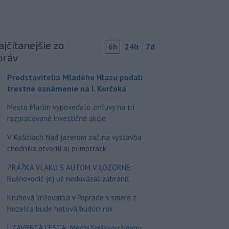
jčítanejšie zo
6h
24h
7d
práv
Predstavitelia Mladého Hlasu podali
trestné oznámenie na I. Korčoka
Mesto Martin vypovedalo zmluvy na tri
rozpracované investičné akcie
V Košiciach Nad jazerom začína výstavba
chodníka,otvorili aj pumptrack
ZRÁŽKA VLAKU S AUTOM V LOZORNE:
Rušňovodič jej už nedokázal zabrániť
Kruhová križovatka v Poprade v smere z
Hozelca bude hotová budúci rok
UZAVRETÁ CESTA: Medzi Spišskou Novou