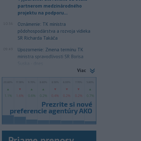
partnerom medzinárodného
projektu na podporu...
10:36
Oznámenie: TK ministra
pôdohospodárstva a rozvoja vidieka
SR Richarda Takáča
09:49
Upozornenie: Zmena termínu TK
ministra spravodlivosti SR Borisa
Suska - dnes
Viac
Priame prenosy