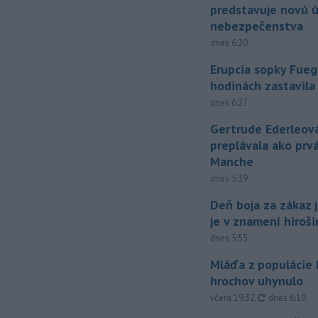
predstavuje novú 
nebezpečenstva
dnes 6:20
Erupcia sopky Fueg
hodinách zastavila
dnes 6:27
Gertrude Ederleov
preplávala ako prv
Manche
dnes 5:39
Deň boja za zákaz 
je v znamení hiroš
dnes 5:55
Mláďa z populácie
hrochov uhynulo
aktualizovan
včera 19:32
,
dnes 6:10