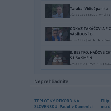
Taraba: Vidieť paniku
včera 19:32
|
Taraba Tomáš
|
1
ODKAZ TAKÁČOVI A FI
VÁS‼️DOSŤ B...
včera 19:27
|
Jakab Július
|
547
R. BESTRO: NAĎOVE C
S USA SME N...
včera 17:34
|
Smer - SSD
|
466
Neprehliadnite
TEPLOTNÝ REKORD NA
Filip
SLOVENSKU: Padol v Kamenici
mu da