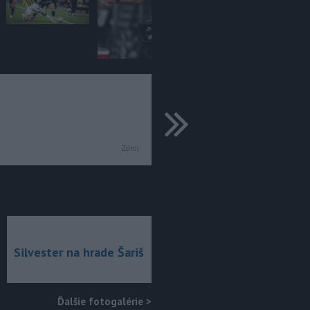
ďalšie
Zdroj:
Silvester na hrade Šariš
Ďalšie fotogalérie
>