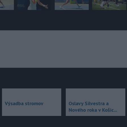
júce
Výsadba stromov
Oslavy Silvestra a
Nového roka v Košic...