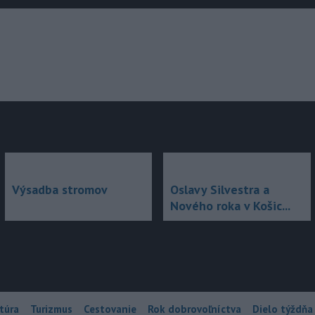
júce
Výsadba stromov
Oslavy Silvestra a
Nového roka v Košic...
túra
Turizmus
Cestovanie
Rok dobrovoľníctva
Dielo týždňa