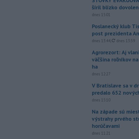
STOVKY EVAKUOVAN
šíril blízko dovole
dnes 15:01
Poslanecký klub Ti
post prezidenta A
aktualizovan
dnes 13:44
,
dnes 13:59
Agrorezort: Aj vlan
väčšina roľníkov n
ha
dnes 12:27
V Bratislave sa v 
predalo 652 novýc
dnes 15:10
Na západe sú mies
výstrahy prvého s
horúčavami
dnes 11:21