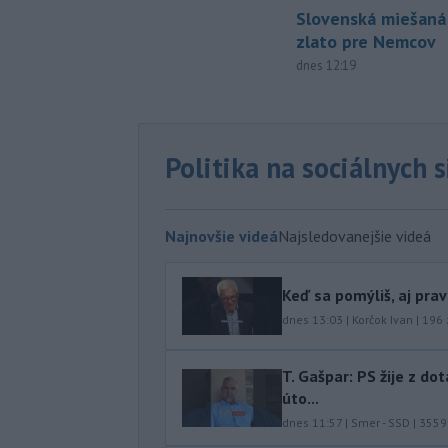
Slovenská miešaná
zlato pre Nemcov
dnes 12:19
Politika na sociálnych 
Najnovšie videá
Najsledovanejšie videá
Keď sa pomýliš, aj pra
dnes 13:03
|
Korčok Ivan
|
196
T. Gašpar: PS žije z do
úto...
dnes 11:57
|
Smer - SSD
|
3559