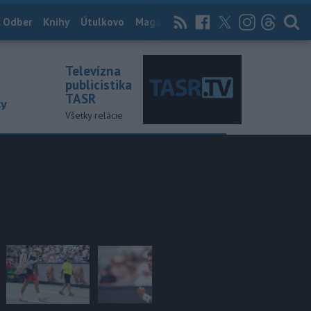
 Odber
Knihy
Útulkovo
Magazín
News Now
Archív
TASR
Televízna
publicistika
TASR
ky
Všetky relácie