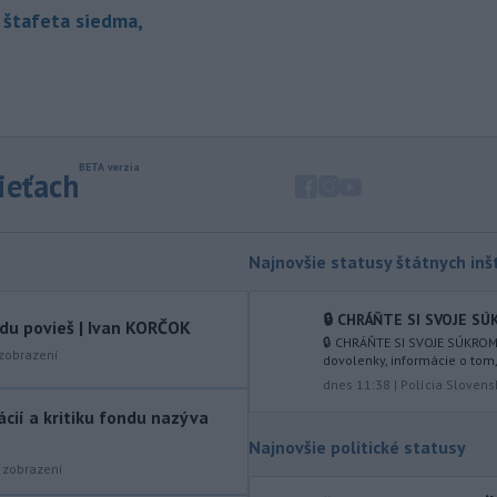
vypátrala dvoch 17-ročných
 štafeta siedma,
mladíkov, ktorí sú
podozriví z útoku
na taxikára v Seredi. Muž pri incidente
utrpel vážne zranenia a skončil v
trnavskej nemocnici.
-
V niektorých okresoch na
11:19
západnom Slovensku platia v
sieťach
sobotu popoludní
výstrahy prvého
stupňa pred vysokými teplotami.
Slovenský hydrometeorologický ústav
(SHMÚ) o tom informuje na webe.
Najnovšie statusy štátnych inšt
-
Slovenská pošta pokračuje v
11:13
🔒 CHRÁŇTE SI SVOJE SÚ
zatváraní pobočiek prevažne v
vdu povieš | Ivan KORČOK
🔒 CHRÁŇTE SI SVOJE SÚKROM
malých
obciach. Od začiatku roka
zobrazení
dovolenky, informácie o tom
trvalo ukončilo prevádzku 41
dnes 11:38
|
Polícia Slovens
nepovinných prevádzok, ktoré
tácií a kritiku fondu nazýva
fungovali nad rámec poštovej licencie.
Najnovšie politické statusy
-
Nepálski záchranári
10:58
zobrazení
spozorovali päť tiel na mieste, kde