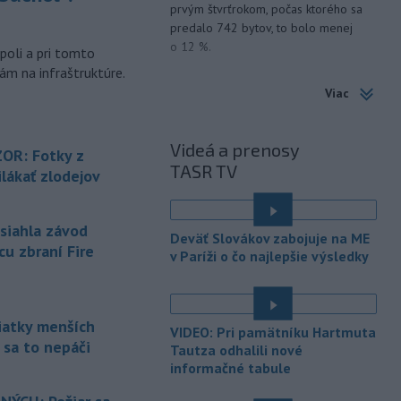
prvým štvrťrokom, počas ktorého sa
m
predalo 742 bytov, to bolo menej
o 12 %.
poli a pri tomto
ám na infraštruktúre.
-
Talianske úrady evakuovali
15:00
Viac
viac ako 200 ľudí, medzi nimi aj
desiatky
dovolenkárov, pre rozsiahly
lesný požiar v blízkosti Gardského
Videá a prenosy
OR: Fotky z
jazera na severe Talianska, uviedli v
TASR TV
lákať zlodejov
sobotu hasiči.
-
Nad vojenskou základňou na
14:19
západe Nemecka vo štvrtok
asiahla závod
Deväť Slovákov zabojuje na ME
neskoro večer
spozorovali dva drony,
cu zbraní Fire
v Paríži o čo najlepšie výsledky
oznámil v sobotu hovorca nemeckých
ozbrojených zložiek. K tomuto
incidentu došlo po tom, čo v noci na
stredu objavili dron vybavený
siatky menších
VIDEO: Pri pamätníku Hartmuta
výbušninou na letisku Lipsko/Halle.
 sa to nepáči
Tautza odhalili nové
informačné tabule
-
Parlamentná frakcia
13:42
maďarskej vládnej strany Tisza