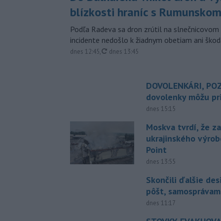
blízkosti hraníc s Rumunsko
Podľa Radeva sa dron zrútil na slnečnicovom 
incidente nedošlo k žiadnym obetiam ani škod
aktualizované
dnes 12:45
,
dnes 13:45
DOVOLENKÁRI, POZ
dovolenky môžu pri
dnes 15:15
Moskva tvrdí, že z
ukrajinského výrob
Point
dnes 13:55
Skončili ďalšie de
pôšt, samosprávam
dnes 11:17