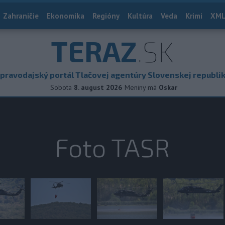
Zahraničie
Ekonomika
Regióny
Kultúra
Veda
Krimi
XML
TERAZ
.SK
pravodajský portál Tlačovej agentúry Slovenskej republi
Sobota
8. august 2026
Meniny má
Oskar
Foto TASR