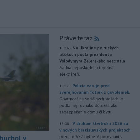
Práve teraz
-
Na Ukrajine po ruských
15:16
útokoch podľa prezidenta
Volodymyra
Zelenského nezostala
žiadna nepoškodená tepelná
elektráreň.
-
Polícia varuje pred
15:12
zverejňovaním fotiek z dovoleniek.
Opatrnosť na sociálnych sieťach je
podľa nej rovnako dôležitá ako
zabezpečenie domu či bytu.
-
V druhom štvrťroku 2026 sa
15:08
v nových bratislavských projektoch
buchol v
predalo 652 bytov. V porovnaní s