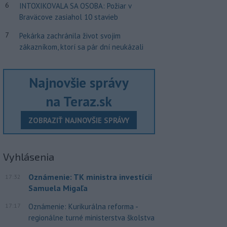
6
INTOXIKOVALA SA OSOBA: Požiar v
Braväcove zasiahol 10 stavieb
7
Pekárka zachránila život svojim
zákazníkom, ktorí sa pár dní neukázali
Najnovšie správy
na Teraz.sk
ZOBRAZIŤ NAJNOVŠIE SPRÁVY
Vyhlásenia
Oznámenie: TK ministra investícií
17:32
Samuela Migaľa
17:17
Oznámenie: Kurikurálna reforma -
regionálne turné ministerstva školstva