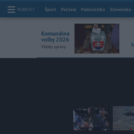
RUBRIKY
Index
Šport
Počasie
Publicistika
Slovensko
Komunálne
voľby 2026
S
Všetky správy