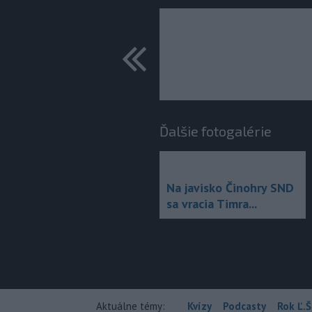
predchádza
Ďalšie fotogalérie
Na javisko Činohry SND
sa vracia Timra...
Aktuálne témy:
Kvízy
Podcasty
Rok Ľ.Š