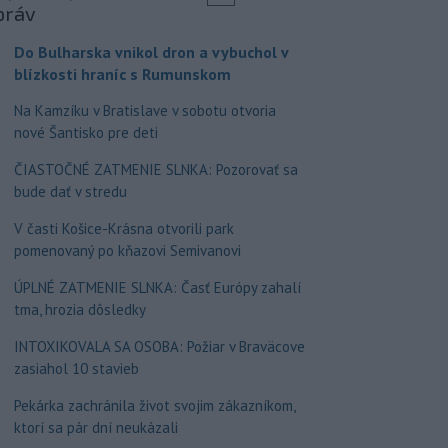
práv
Do Bulharska vnikol dron a vybuchol v
blízkosti hraníc s Rumunskom
Na Kamzíku v Bratislave v sobotu otvoria
nové Šantisko pre deti
ČIASTOČNÉ ZATMENIE SLNKA: Pozorovať sa
bude dať v stredu
V časti Košice-Krásna otvorili park
pomenovaný po kňazovi Semivanovi
ÚPLNÉ ZATMENIE SLNKA: Časť Európy zahalí
tma, hrozia dôsledky
INTOXIKOVALA SA OSOBA: Požiar v Braväcove
zasiahol 10 stavieb
Pekárka zachránila život svojim zákazníkom,
ktorí sa pár dní neukázali