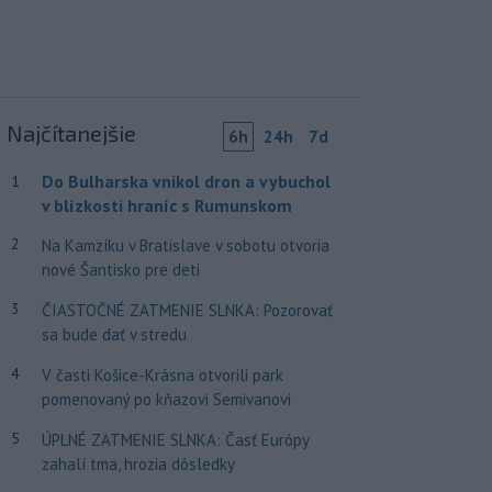
Najčítanejšie
6h
24h
7d
Do Bulharska vnikol dron a vybuchol
1
v blízkosti hraníc s Rumunskom
2
Na Kamzíku v Bratislave v sobotu otvoria
nové Šantisko pre deti
3
ČIASTOČNÉ ZATMENIE SLNKA: Pozorovať
sa bude dať v stredu
4
V časti Košice-Krásna otvorili park
pomenovaný po kňazovi Semivanovi
5
ÚPLNÉ ZATMENIE SLNKA: Časť Európy
zahalí tma, hrozia dôsledky