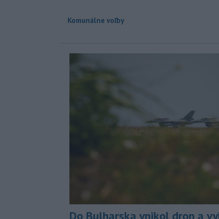
Komunálne voľby
Do Bulharska vnikol dron a vy