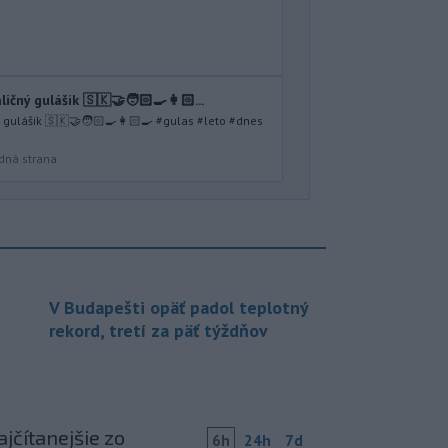
ičný gulášik 🇸🇰🤝🧑🏻‍🍳👩🏻...
ý gulášik 🇸🇰🤝🧑🏻‍🍳👩🏻‍🍳 #gulas #leto #dnes
dná strana
V Budapešti opäť padol teplotný
rekord, tretí za päť týždňov
jčítanejšie zo
6h
24h
7d