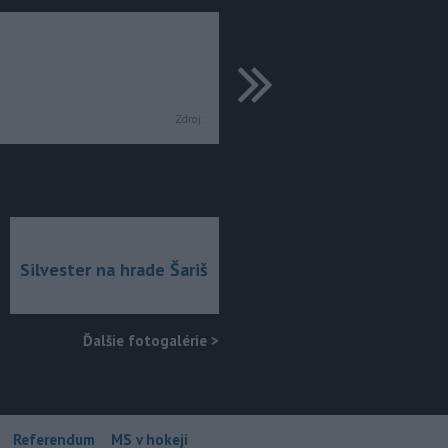
ďalšie
Zdroj:
Silvester na hrade Šariš
Ďalšie fotogalérie
>
Referendum
MS v hokeji