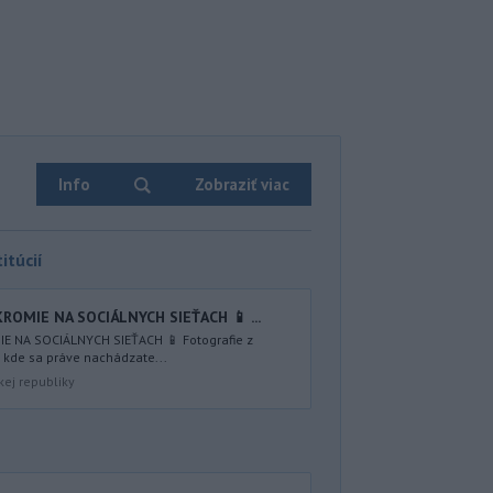
Info
Zobraziť viac
itúcií
KROMIE NA SOCIÁLNYCH SIEŤACH 📱 ...
IE NA SOCIÁLNYCH SIEŤACH 📱 Fotografie z
, kde sa práve nachádzate...
kej republiky