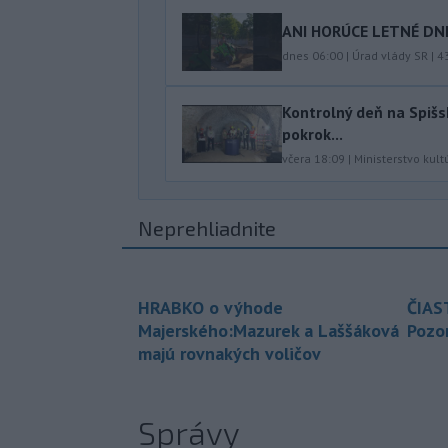
ANI HORÚCE LETNÉ DNI
dnes 06:00
|
Úrad vlády SR
|
4
Kontrolný deň na Spišs
pokrok...
včera 18:09
|
Ministerstvo kult
Neprehliadnite
HRABKO o výhode
ČIAS
Majerského:Mazurek a Laššáková
Pozor
majú rovnakých voličov
Správy