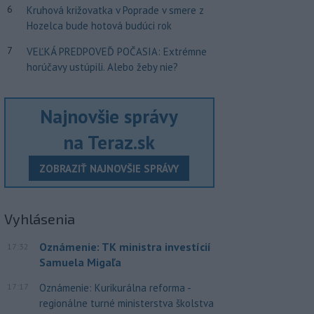
6
Kruhová križovatka v Poprade v smere z
Hozelca bude hotová budúci rok
7
VEĽKÁ PREDPOVEĎ POČASIA: Extrémne
horúčavy ustúpili. Alebo žeby nie?
Najnovšie správy
na Teraz.sk
ZOBRAZIŤ NAJNOVŠIE SPRÁVY
Vyhlásenia
Oznámenie: TK ministra investícií
17:32
Samuela Migaľa
17:17
Oznámenie: Kurikurálna reforma -
regionálne turné ministerstva školstva