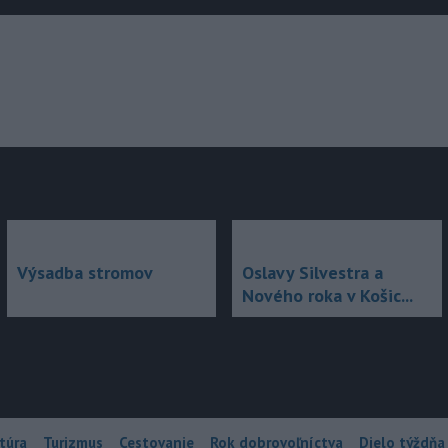
júce
Výsadba stromov
Oslavy Silvestra a
Nového roka v Košic...
túra
Turizmus
Cestovanie
Rok dobrovoľníctva
Dielo týždňa