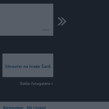
ďalšie
Zdroj:
Silvester na hrade Šariš
Ďalšie fotogalérie
>
Referendum
MS v hokeji