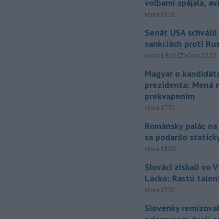
voľbami spájala, a
včera 18:51
Senát USA schválil
sankciách proti Ru
aktualizovan
včera 19:50
,
včera 20:20
Magyar o kandidát
prezidenta: Mená 
prekvapením
včera 17:31
Románsky palác na
sa podarilo statick
včera 18:00
Slováci získali vo V
Lacko: Rastú talen
včera 15:51
Slovenky remizoval