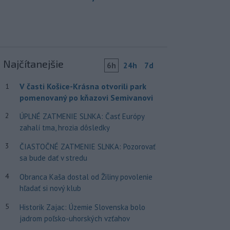
Najčítanejšie
6h
24h
7d
V časti Košice-Krásna otvorili park
1
pomenovaný po kňazovi Semivanovi
2
ÚPLNÉ ZATMENIE SLNKA: Časť Európy
zahalí tma, hrozia dôsledky
3
ČIASTOČNÉ ZATMENIE SLNKA: Pozorovať
sa bude dať v stredu
4
Obranca Kaša dostal od Žiliny povolenie
hľadať si nový klub
5
Historik Zajac: Územie Slovenska bolo
jadrom poľsko-uhorských vzťahov