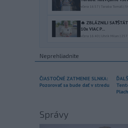
včera 16:57
|
Taraba Tomáš
|
5
🔥 ZBLÁZNILI SA❓️ŠTÁ
10x VIAC P...
včera 16:40
|
Uhrík Milan
|
257
Neprehliadnite
ČIASTOČNÉ ZATMENIE SLNKA:
ĎALŠ
Pozorovať sa bude dať v stredu
Tent
Plach
Správy