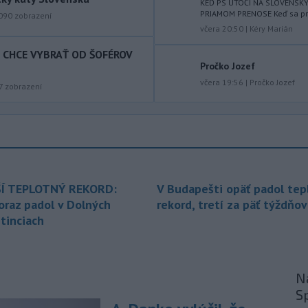
KEĎ PS ÚTOČÍ NA SLOVENSK
východného Slovenska. Vydal preto
PRIAMOM PRENOSE Keď sa prog
090
zobrazení
výstrahu prvého stupňa.
včera 20:50
|
Kéry Marián
T CHCE VYBRAŤ OD ŠOFÉROV
-
Ministerstvo vnútra (MV) SR
11:18
Pročko Jozef
požiada Národný bezpečnostný
úrad
včera 19:56
|
Pročko Jozef
(NBÚ) o nezávislé odborné posúdenie
7
zobrazení
dodaných radarových zariadení, ktoré
sú v pilotnej prevádzke.
-
Pre pretrvávajúce sucho,
11:03
horúčavy a nedostatok pitnej vody
boli do odvolania vyhlásené
mimoriadne situácie v obciach Nižný
Í TEPLOTNÝ REKORD:
V Budapešti opäť padol tep
Čaj a Vyšný Čaj v okrese Košice-okolie.
oraz padol v Dolných
rekord, tretí za päť týždňov
tinciach
-
Od piatku do nedele (9. 8.)
10:59
do ukončenia premávky bude z
dôvodu
hudobného festivalu
Lovestream na starom letisku v
Na
bratislavských Vajnoroch upravená
S
organizácia MHD v oblasti Vajnôr.