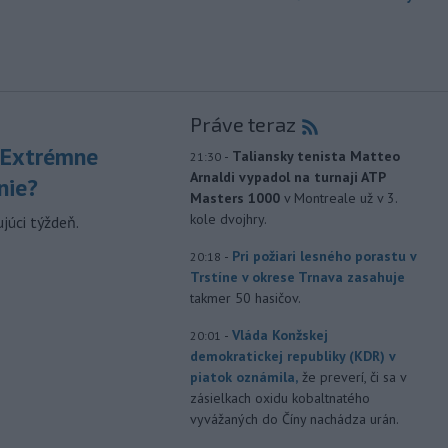
Práve teraz
 Extrémne
-
Taliansky tenista Matteo
21:30
Arnaldi vypadol na turnaji ATP
nie?
Masters 1000
v Montreale už v 3.
kole dvojhry.
júci týždeň.
-
Pri požiari lesného porastu v
20:18
Trstíne v okrese Trnava zasahuje
takmer 50 hasičov.
-
Vláda Konžskej
20:01
demokratickej republiky (KDR) v
piatok oznámila,
že preverí, či sa v
zásielkach oxidu kobaltnatého
vyvážaných do Číny nachádza urán.