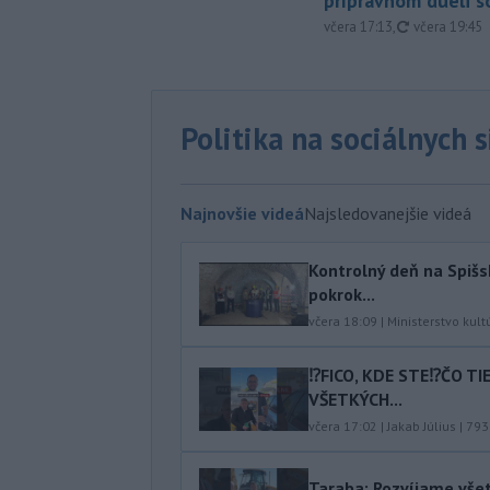
prípravnom dueli s
aktualizovan
včera 17:13
,
včera 19:45
Politika na sociálnych 
Najnovšie videá
Najsledovanejšie videá
Kontrolný deň na Spišs
pokrok...
včera 18:09
|
Ministerstvo kult
⁉️FICO, KDE STE⁉️ČO T
VŠETKÝCH...
včera 17:02
|
Jakab Július
|
793
Taraba: Rozvíjame vše