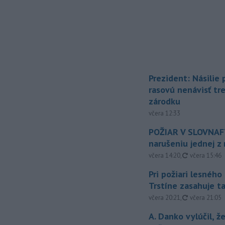
Prezident: Násilie
rasovú nenávisť tr
zárodku
včera 12:33
POŽIAR V SLOVNAFT
narušeniu jednej z 
aktualizovan
včera 14:20
,
včera 15:46
Pri požiari lesného
Trstíne zasahuje t
aktualizovan
včera 20:21
,
včera 21:05
A. Danko vylúčil, ž