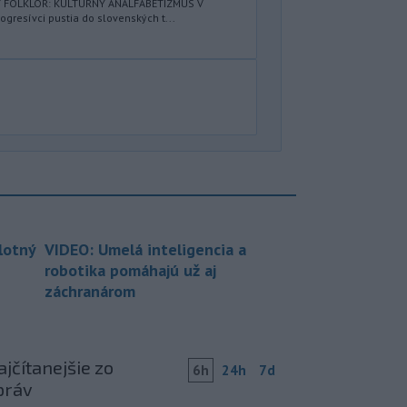
Ý FOLKLÓR: KULTÚRNY ANALFABETIZMUS V
resívci pustia do slovenských t...
lotný
VIDEO: Umelá inteligencia a
robotika pomáhajú už aj
záchranárom
jčítanejšie zo
6h
24h
7d
práv