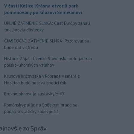
V časti Košice-Krásna otvorili park
pomenovaný po kňazovi Semivanovi
ÚPLNÉ ZATMENIE SLNKA: Časť Európy zahalí
tma, hrozia dôsledky
ČIASTOČNÉ ZATMENIE SLNKA: Pozorovať sa
bude dať v stredu
Historik Zajac: Územie Slovenska bolo jadrom
poľsko-uhorských vzťahov
Kruhová križovatka v Poprade v smere z
Hozelca bude hotová budúci rok
Brezno obnovuje zastávky MHD
Románsky palác na Spišskom hrade sa
podarilo staticky zabezpečiť
ajnovšie
zo Správ