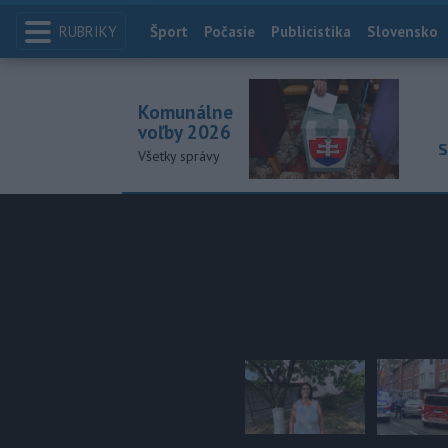
RUBRIKY
Index
Šport
Počasie
Publicistika
Slovensko
Komunálne
voľby 2026
S
Všetky správy