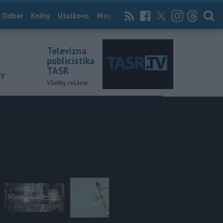
 Odber
Knihy
Útulkovo
Magazín
News Now
Archív
TASR
Televízna
publicistika
TASR
ky
Všetky relácie