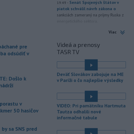
-
Senát Spojených štátov v
19:49
piatok schválil návrh zákona o
sankciách zameraný na príjmy Ruska z
energetického sektora.
Viac
-
Slovenská polícia prispela k
16:08
objasneniu prípadu prevádzačstva,
Videá a prenosy
ktorý sa podarilo ukončiť
 páchané pre
TASR TV
právoplatným odsúdením páchateľa v
eba odsúdiť v
Maďarsku.
-
Piatkový požiar v
15:21
Deväť Slovákov zabojuje na ME
bratislavskej rafinérii Slovnaft je
E: Došlo k
v Paríži o čo najlepšie výsledky
pod kontrolou.
Príčina jeho vzniku
nádrží
bude predmetom vyšetrovania. Pre
é
TASR to potvrdil hovorca rafinérie
Anton Molnár.
 porastu v
VIDEO: Pri pamätníku Hartmuta
akmer 50 hasičov
-
Ministerstvo kultúry (MK) SR
Tautza odhalili nové
15:17
upraví verziu opatrenia o
informačné tabule
é
podrobnostiach poskytovania dotácií v
e by sa SNS pred
pôsobnosti rezortu.