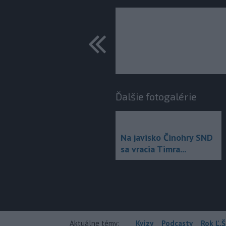
predchádza
Ďalšie fotogalérie
Na javisko Činohry SND
sa vracia Timra...
Aktuálne témy:
Kvízy
Podcasty
Rok Ľ.Š