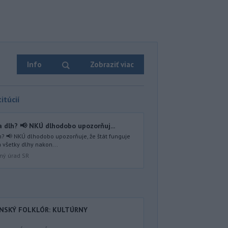
Info
Zobraziť viac
itúcií
 dlh? 📢 NKÚ dlhodobo upozorňuj...
? 📢 NKÚ dlhodobo upozorňuje, že štát funguje
 všetky dlhy nakon...
lný úrad SR
ENSKÝ FOLKLÓR: KULTÚRNY