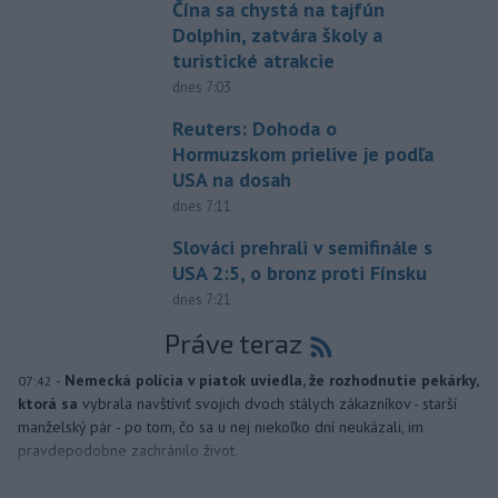
Čína sa chystá na tajfún
Dolphin, zatvára školy a
turistické atrakcie
dnes 7:03
Reuters: Dohoda o
Hormuzskom prielive je podľa
USA na dosah
dnes 7:11
Slováci prehrali v semifinále s
USA 2:5, o bronz proti Fínsku
dnes 7:21
Práve teraz
-
Nemecká polícia v piatok uviedla, že rozhodnutie pekárky,
07:42
ktorá sa
vybrala navštíviť svojich dvoch stálych zákazníkov - starší
manželský pár - po tom, čo sa u nej niekoľko dní neukázali, im
pravdepodobne zachránilo život.