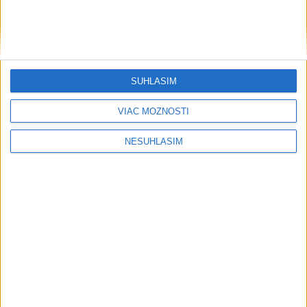
SÚHLASÍM
VIAC MOŽNOSTÍ
....
NESÚHLASÍM