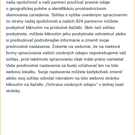
naša spoločnosť a naši partneri používať presné údaje
o geografickej polohe a identifikáciu prostredníctvom
📉 Dokedy môžeme žiť na dlh? 📢 NKÚ
skenovania zariadenia. Súhlas s vyššie uvedeným spracúvaním
dlhodobo upozorňuj...
zo strany našej spoločnosti a našich 824 partnerov môžete
📉 Dokedy môžeme žiť na dlh? 📢 NKÚ dlhodobo
poskytnúť kliknutím na príslušné tlačidlo. Skôr než súhlas
upozorňuje, že štát funguje na úkor budúcich
poskytnete, môžete kliknutím jeho poskytnutie odmietnuť alebo
generácií a všetky dlhy nakon...
si preštudovať podrobnejšie informácie a zmeniť svoje
dnes 04:00
|
Najvyšší kontrolný úrad SR
prednostné nastavenia.
Zoberte na vedomie, že na niektoré
formy spracúvania vašich osobných údajov nepotrebujeme váš
Najnovšie politické statusy
súhlas, proti takémuto spracovaniu však máte právo namietať.
Vaše prednostné nastavenia sa budú vzťahovať len na túto
webovú lokalitu. Svoje nastavenia môžete kedykoľvek zmeniť
Migaľ si robí čo chce, lebo “drží” Fica pod
alebo svoj súhlas odvolať návratom na túto webovú stránku
krkom‼️
kliknutím na tlačidlo „Ochrana osobných údajov“ v dolnej časti
Migaľ si robí čo chce, lebo “drží” Fica pod krkom‼️
stránky.
dnes 05:36
|
Hanuliaková Jana
Neprehliadnite
ČIASTOČNÉ ZATMENIE SLNKA:
Pozorovať sa bude dať v stredu