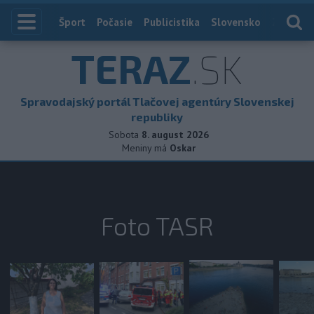
Index
Šport
Počasie
Publicistika
Slovensko
Zahranič
TERAZ
.SK
Spravodajský portál Tlačovej agentúry Slovenskej
republiky
Sobota
8. august 2026
Meniny má
Oskar
Foto TASR