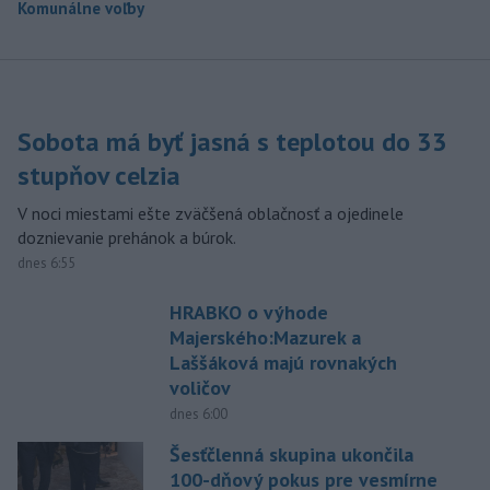
Komunálne voľby
Sobota má byť jasná s teplotou do 33
stupňov celzia
V noci miestami ešte zväčšená oblačnosť a ojedinele
doznievanie prehánok a búrok.
dnes 6:55
HRABKO o výhode
Majerského:Mazurek a
Laššáková majú rovnakých
voličov
dnes 6:00
Šesťčlenná skupina ukončila
100-dňový pokus pre vesmírne