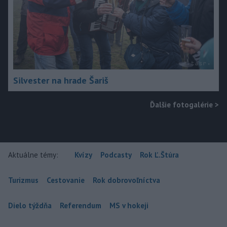
Silvester na hrade Šariš
Ďalšie fotogalérie
>
Aktuálne témy:
Kvízy
Podcasty
Rok Ľ.Štúra
Turizmus
Cestovanie
Rok dobrovoľníctva
Dielo týždňa
Referendum
MS v hokeji