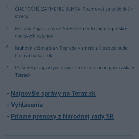
4
ČIASTOČNÉ ZATMENIE SLNKA: Pozorovať sa bude dať v
stredu
5
Historik Zajac: Územie Slovenska bolo jadrom poľsko-
uhorských vzťahov
6
Kruhová križovatka v Poprade v smere z Hozelca bude
hotová budúci rok
7
Prešovský kraj vyzýva k využitiu bezplatného parkoviska v
Tatrách
Najnovšie správy na Teraz.sk
Vyhlásenia
Priame prenosy z Národnej rady SR