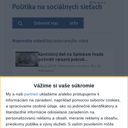
Politika na sociálnych sieťach
Zobraziť viac
Info
Najnovšie videá
Najsledovanejšie videá
Kontrolný deň na Spišskom hrade
potvrdil výrazný pokrok...
včera 18:09
|
Ministerstvo kultúry SR
|
26
zobrazení
⁉️FICO, KDE STE⁉️ČO TIE VAŠE DRÍSTY
Vážime si vaše súkromie
O BENZÍNE⁉️VŠETKÝCH...
My a naši
partneri
ukladáme a/alebo pristupujeme k
včera 17:02
|
Jakab Július
|
8713
zobrazení
informáciám na zariadení, napríklad pomocou súborov cookies,
a spracúvame osobné údaje, ako sú jedinečné identifikátory a
Taraba: Rozvíjame všetky kúty
Slovenska
štandardné informácie odosielané zariadením na
personalizovanú reklamu a obsah, meranie reklamy a obsahu,
včera 16:57
|
Taraba Tomáš
|
5448
zobrazení
prieskumy publika a vývoj služieb.
S vaším povolením môže
Najnovšie statusy štátnych inštitúcií