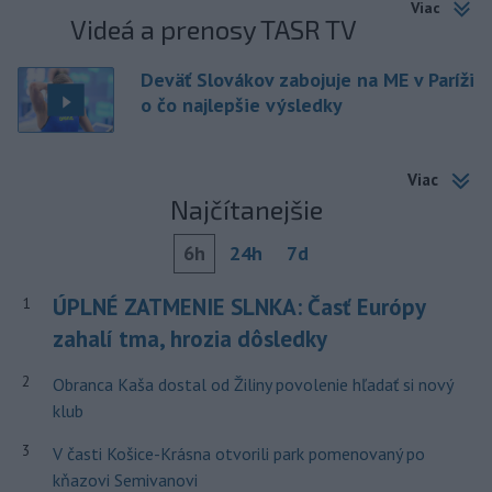
Viac
Videá a prenosy TASR TV
Deväť Slovákov zabojuje na ME v Paríži
o čo najlepšie výsledky
Viac
Najčítanejšie
6h
24h
7d
ÚPLNÉ ZATMENIE SLNKA: Časť Európy
1
zahalí tma, hrozia dôsledky
2
Obranca Kaša dostal od Žiliny povolenie hľadať si nový
klub
3
V časti Košice-Krásna otvorili park pomenovaný po
kňazovi Semivanovi