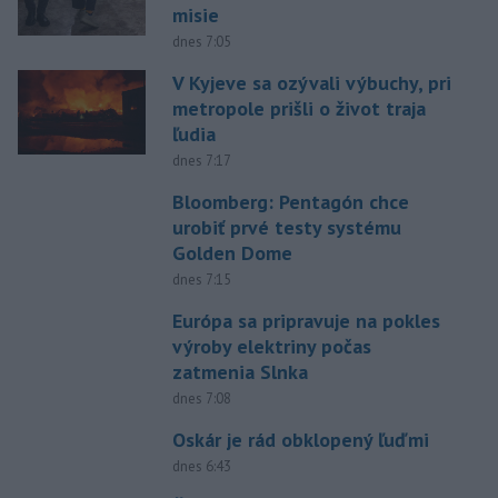
misie
dnes 7:05
V Kyjeve sa ozývali výbuchy, pri
metropole prišli o život traja
ľudia
dnes 7:17
Bloomberg: Pentagón chce
urobiť prvé testy systému
Golden Dome
dnes 7:15
Európa sa pripravuje na pokles
výroby elektriny počas
zatmenia Slnka
dnes 7:08
Oskár je rád obklopený ľuďmi
dnes 6:43