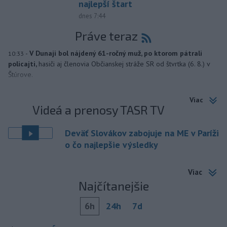
najlepší štart
dnes 7:44
Práve teraz
-
V Dunaji bol nájdený 61-ročný muž, po ktorom pátrali
10:33
policajti,
hasiči aj členovia Občianskej stráže SR od štvrtka (6. 8.) v
Štúrove.
Viac
Videá a prenosy TASR TV
Deväť Slovákov zabojuje na ME v Paríži
o čo najlepšie výsledky
Viac
Najčítanejšie
6h
24h
7d