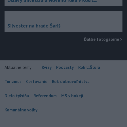
Oslavy Silvestra a Nového roka v Košic...
Silvester na hrade Šariš
Ďalšie fotogalérie
>
Aktuálne témy:
Kvízy
Podcasty
Rok Ľ.Štúra
Turizmus
Cestovanie
Rok dobrovoľníctva
Dielo týždňa
Referendum
MS v hokeji
Komunálne voľby