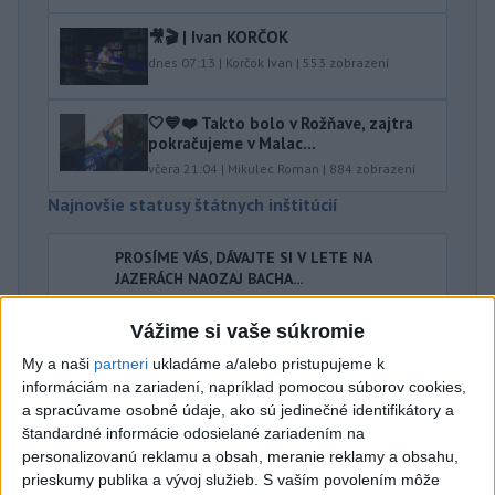
🎥🎬 | Ivan KORČOK
dnes 07:13
|
Korčok Ivan
|
553
zobrazení
🤍💙❤️ Takto bolo v Rožňave, zajtra
pokračujeme v Malac...
včera 21:04
|
Mikulec Roman
|
884
zobrazení
Najnovšie statusy štátnych inštitúcií
PROSÍME VÁS, DÁVAJTE SI V LETE NA
JAZERÁCH NAOZAJ BACHA...
PROSÍME VÁS, DÁVAJTE SI V LETE NA JAZERÁCH NAOZAJ
BACHA A NEBUĎTE FRAJERI: AKTUÁLNE PREBIEHA NA
Vážime si vaše súkromie
ZLATÝCH PIESKOCH PÁTRANI...
dnes 08:13
|
Polícia Slovenskej republiky
My a naši
partneri
ukladáme a/alebo pristupujeme k
informáciám na zariadení, napríklad pomocou súborov cookies,
a spracúvame osobné údaje, ako sú jedinečné identifikátory a
Najnovšie politické statusy
štandardné informácie odosielané zariadením na
personalizovanú reklamu a obsah, meranie reklamy a obsahu,
Neviem, či som už počul o väčšej hlúposti,
prieskumy publika a vývoj služieb.
S vaším povolením môže
ako je rodin...