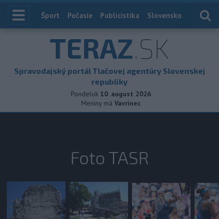
Index
Šport
Počasie
Publicistika
Slovensko
Zahranič
TERAZ
.SK
Spravodajský portál Tlačovej agentúry Slovenskej
republiky
Pondelok
10. august 2026
Meniny má
Vavrinec
Foto TASR