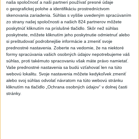
naša spoločnosť a naši partneri používať presné údaje
Neviem, či som už počul o väčšej hlúposti, ako je
o geografickej polohe a identifikáciu prostredníctvom
rodinná karta Erika Tomáša. Najprv zdvihli DPH na
skenovania zariadenia. Súhlas s vyššie uvedeným spracúvaním
všetku drogériu a te...
zo strany našej spoločnosti a našich 824 partnerov môžete
dnes 08:06
|
Galek Karol
poskytnúť kliknutím na príslušné tlačidlo. Skôr než súhlas
poskytnete, môžete kliknutím jeho poskytnutie odmietnuť alebo
si preštudovať podrobnejšie informácie a zmeniť svoje
Neprehliadnite
prednostné nastavenia.
Zoberte na vedomie, že na niektoré
formy spracúvania vašich osobných údajov nepotrebujeme váš
J. Božik: Financovanie samospráv nie
súhlas, proti takémuto spracovaniu však máte právo namietať.
je ich jediný problém
Vaše prednostné nastavenia sa budú vzťahovať len na túto
webovú lokalitu. Svoje nastavenia môžete kedykoľvek zmeniť
OTESTUJTE SA: Rozumiete
alebo svoj súhlas odvolať návratom na túto webovú stránku
kliknutím na tlačidlo „Ochrana osobných údajov“ v dolnej časti
slovenským nárečiam? Tieto slová vás
stránky.
potrápia
VEĽKÁ PREDPOVEĎ POČASIA:
Extrémne horúčavy ustúpili. Alebo
žeby nie?
HRABKO o výhode