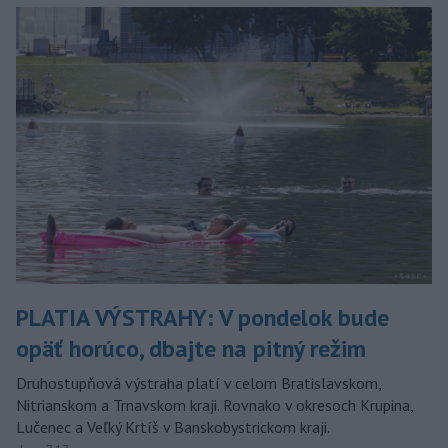
PLATIA VÝSTRAHY: V pondelok bude
opäť horúco, dbajte na pitný režim
Druhostupňová výstraha platí v celom Bratislavskom,
Nitrianskom a Trnavskom kraji. Rovnako v okresoch Krupina,
Lučenec a Veľký Krtíš v Banskobystrickom kraji.