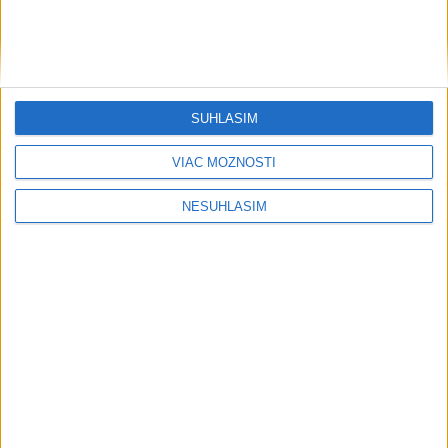
Počasie
AKTUÁLNA PREDPOVEĎ POČASIA NA SEDEM DNÍ
SÚHLASÍM
....
VIAC MOŽNOSTÍ
NESÚHLASÍM
....