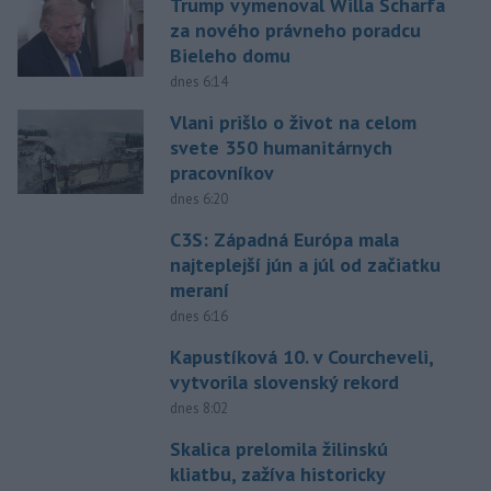
Trump vymenoval Willa Scharfa
za nového právneho poradcu
Bieleho domu
dnes 6:14
Vlani prišlo o život na celom
svete 350 humanitárnych
pracovníkov
dnes 6:20
C3S: Západná Európa mala
najteplejší jún a júl od začiatku
meraní
dnes 6:16
Kapustíková 10. v Courcheveli,
vytvorila slovenský rekord
dnes 8:02
Skalica prelomila žilinskú
kliatbu, zažíva historicky