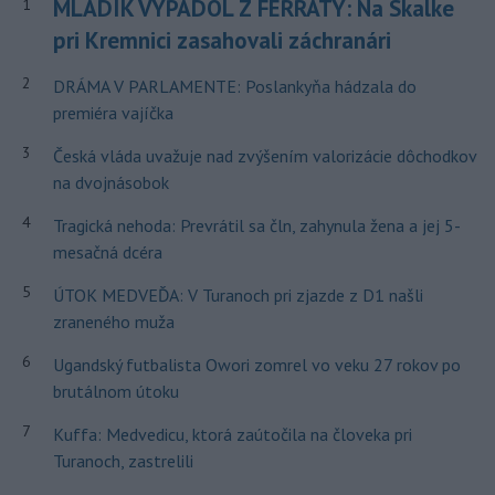
MLADÍK VYPADOL Z FERRATY: Na Skalke
1
pri Kremnici zasahovali záchranári
2
DRÁMA V PARLAMENTE: Poslankyňa hádzala do
premiéra vajíčka
3
Česká vláda uvažuje nad zvýšením valorizácie dôchodkov
na dvojnásobok
4
Tragická nehoda: Prevrátil sa čln, zahynula žena a jej 5-
mesačná dcéra
5
ÚTOK MEDVEĎA: V Turanoch pri zjazde z D1 našli
zraneného muža
6
Ugandský futbalista Owori zomrel vo veku 27 rokov po
brutálnom útoku
7
Kuffa: Medvedicu, ktorá zaútočila na človeka pri
Turanoch, zastrelili