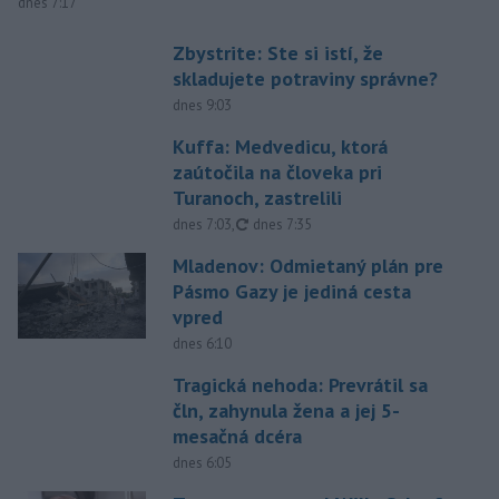
dnes 7:17
Zbystrite: Ste si istí, že
skladujete potraviny správne?
dnes 9:03
Kuffa: Medvedicu, ktorá
zaútočila na človeka pri
Turanoch, zastrelili
aktualizované
dnes 7:03
,
dnes 7:35
Mladenov: Odmietaný plán pre
Pásmo Gazy je jediná cesta
vpred
dnes 6:10
Tragická nehoda: Prevrátil sa
čln, zahynula žena a jej 5-
mesačná dcéra
dnes 6:05