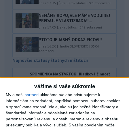
dnes 17:35
|
Šutaj Eštok Matúš
|
701
zobrazení
NEMÁME ROPU, ALE MÁME VODU‼️JEJ
PREDAJ JE VLASTIZRADA‼️...
dnes 17:05
|
Jakab Július
|
649
zobrazení
‼️TOTO JE JASNÝ ODKAZ FICOVI‼️
dnes 16:20
|
Hnutie SLOVENSKO
|
3504
zobrazení
Najnovšie statusy štátnych inštitúcií
SPOMIENKA NA ŠTVRTOK Hliadková činnosť
poriečnej políc...
SPOMIENKA NA ŠTVRTOK Hliadková činnosť poriečnej
Vážime si vaše súkromie
polície v 80 rokoch 20. storočia. Na kúpaliskách a
prírodných jazerá...
My a naši
partneri
ukladáme a/alebo pristupujeme k
informáciám na zariadení, napríklad pomocou súborov cookies,
dnes 18:35
|
Polícia Slovenskej republiky
a spracúvame osobné údaje, ako sú jedinečné identifikátory a
štandardné informácie odosielané zariadením na
Najnovšie politické statusy
personalizovanú reklamu a obsah, meranie reklamy a obsahu,
prieskumy publika a vývoj služieb.
S vaším povolením môže