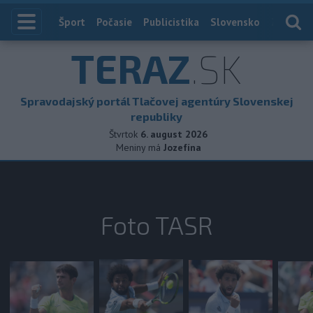
Index
Šport
Počasie
Publicistika
Slovensko
Zahranič
TERAZ
.SK
Spravodajský portál Tlačovej agentúry Slovenskej
republiky
Štvrtok
6. august 2026
Meniny má
Jozefína
Foto TASR