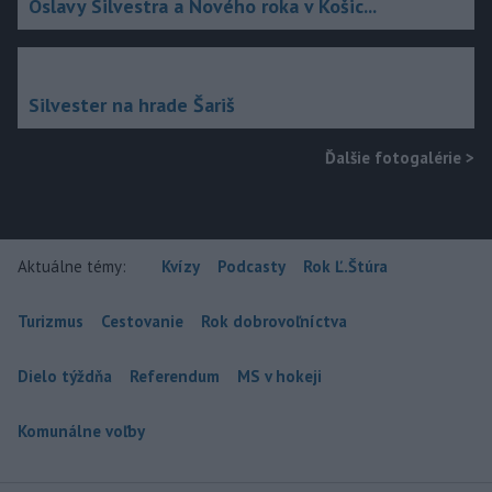
Oslavy Silvestra a Nového roka v Košic...
Silvester na hrade Šariš
Ďalšie fotogalérie
>
Aktuálne témy:
Kvízy
Podcasty
Rok Ľ.Štúra
Turizmus
Cestovanie
Rok dobrovoľníctva
Dielo týždňa
Referendum
MS v hokeji
Komunálne voľby