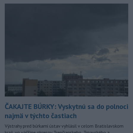
ČAKAJTE BÚRKY: Vyskytnú sa do polnoci
najmä v týchto častiach
Výstrahy pred búrkami ústav vyhlásil v celom Bratislavskom
kraji, vo väčšine okresov Trenčianskeho, Trnavského a