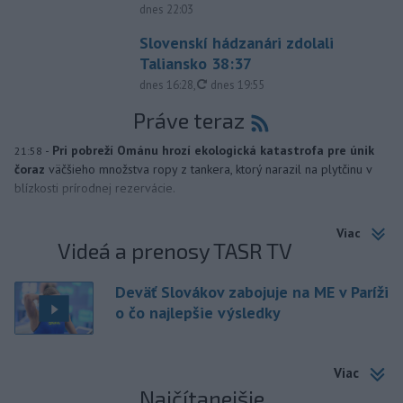
dnes 22:03
Slovenskí hádzanári zdolali
Taliansko 38:37
aktualizované
dnes 16:28
,
dnes 19:55
Práve teraz
-
Pri pobreží Ománu hrozí ekologická katastrofa pre únik
21:58
čoraz
väčšieho množstva ropy z tankera, ktorý narazil na plytčinu v
blízkosti prírodnej rezervácie.
Viac
Videá a prenosy TASR TV
Deväť Slovákov zabojuje na ME v Paríži
o čo najlepšie výsledky
Viac
Najčítanejšie