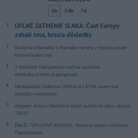
6h
24h
7d
ÚPLNÉ ZATMENIE SLNKA: Časť Európy
1
zahalí tma, hrozia dôsledky
2
Kruhová križovatka v Poprade v smere z Hozelca bude
hotová budúci rok
3
V Košiciach Nad jazerom začína výstavba
chodníka,otvorili aj pumptrack
4
Na kúpalisku Diakovce UNIKALA LÁTKA, osem ľudí
skončilo v nemocnici
5
Afganec, ktorý v Mníchove vrazil autom do davu, dostal
TREST
6
ĎALŠÍ TEPLOTNÝ REKORD: Tentoraz padol v Dolných
Plachtinciach