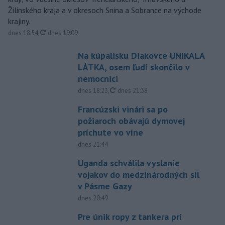
Žilinského kraja a v okresoch Snina a Sobrance na východe
krajiny.
aktualizované
dnes 18:54
,
dnes 19:09
Na kúpalisku Diakovce UNIKALA
LÁTKA, osem ľudí skončilo v
nemocnici
aktualizované
dnes 18:23
,
dnes 21:38
Francúzski vinári sa po
požiaroch obávajú dymovej
príchute vo víne
dnes 21:44
Uganda schválila vyslanie
vojakov do medzinárodných síl
v Pásme Gazy
dnes 20:49
Pre únik ropy z tankera pri