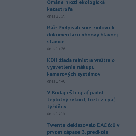
Ománe hrozí ekologická
katastrofa
dnes 21:59
Ráž: Podpísali sme zmluvu k
dokumentácii obnovy hlavnej
stanice
dnes 15:26
KDH žiada ministra vnútra o
vysvetlenie nákupu
kamerových systémov
dnes 17:40
V Budapešti opäť padol
teplotný rekord, tretí za päť
týždňov
dnes 19:15
Twente deklasovalo DAC 6:0 v
prvom zápase 3. predkola