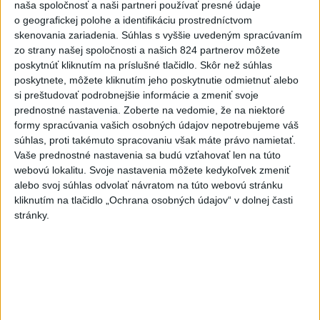
‼️ AROGANCIA MOCI ‼️
naša spoločnosť a naši partneri používať presné údaje
‼️ AROGANCIA MOCI ‼️
o geografickej polohe a identifikáciu prostredníctvom
dnes 19:25
|
Janckulík Igor
skenovania zariadenia. Súhlas s vyššie uvedeným spracúvaním
zo strany našej spoločnosti a našich 824 partnerov môžete
poskytnúť kliknutím na príslušné tlačidlo. Skôr než súhlas
Neprehliadnite
poskytnete, môžete kliknutím jeho poskytnutie odmietnuť alebo
si preštudovať podrobnejšie informácie a zmeniť svoje
prednostné nastavenia.
Zoberte na vedomie, že na niektoré
ĎALŠÍ TEPLOTNÝ REKORD: Tentoraz
formy spracúvania vašich osobných údajov nepotrebujeme váš
padol v Dolných Plachtinciach
súhlas, proti takémuto spracovaniu však máte právo namietať.
Vaše prednostné nastavenia sa budú vzťahovať len na túto
VIDEO: Umelá inteligencia a robotika
webovú lokalitu. Svoje nastavenia môžete kedykoľvek zmeniť
pomáhajú už aj záchranárom
alebo svoj súhlas odvolať návratom na túto webovú stránku
kliknutím na tlačidlo „Ochrana osobných údajov“ v dolnej časti
stránky.
NOVÝ DOMOV: Medveď Artur z
košickej zoo odchádza za hranice
Orbánová telefonovala s Blanárom a
Tarabom o pomoci na Dunaji