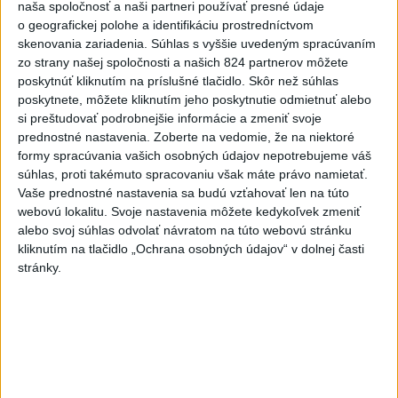
Politika na sociálnych sieťach
naša spoločnosť a naši partneri používať presné údaje
o geografickej polohe a identifikáciu prostredníctvom
skenovania zariadenia. Súhlas s vyššie uvedeným spracúvaním
Zobraziť viac
Info
zo strany našej spoločnosti a našich 824 partnerov môžete
poskytnúť kliknutím na príslušné tlačidlo. Skôr než súhlas
poskytnete, môžete kliknutím jeho poskytnutie odmietnuť alebo
Najnovšie videá
Najsledovanejšie videá
si preštudovať podrobnejšie informácie a zmeniť svoje
prednostné nastavenia.
Zoberte na vedomie, že na niektoré
formy spracúvania vašich osobných údajov nepotrebujeme váš
OSTÁVAM ČI ODSTUPUJEM⁉️🤷🏻‍♂️
súhlas, proti takémuto spracovaniu však máte právo namietať.
dnes 06:49
|
Danko Andrej
|
64
zobrazení
Vaše prednostné nastavenia sa budú vzťahovať len na túto
webovú lokalitu. Svoje nastavenia môžete kedykoľvek zmeniť
Napriek všetkým prekážkam je stavba
alebo svoj súhlas odvolať návratom na túto webovú stránku
pred dokončením 💪
kliknutím na tlačidlo „Ochrana osobných údajov“ v dolnej časti
dnes 06:11
|
Ferenčák Ján
|
0
zobrazení
stránky.
TK: Rodinná karta
včera 21:50
|
Ministerstvo práce, sociálnych
vecí a rodiny SR
|
32
zobrazení
Najnovšie statusy štátnych inštitúcií