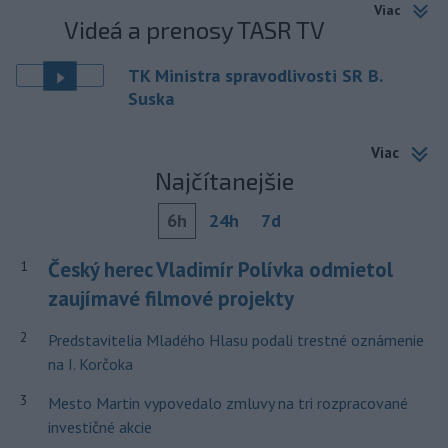
Viac
Videá a prenosy TASR TV
TK Ministra spravodlivosti SR B.
Suska
Viac
Najčítanejšie
6h
24h
7d
Český herec Vladimír Polívka odmietol
1
zaujímavé filmové projekty
2
Predstavitelia Mladého Hlasu podali trestné oznámenie
na I. Korčoka
3
Mesto Martin vypovedalo zmluvy na tri rozpracované
investičné akcie