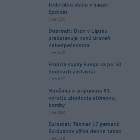
federálnu vládu v kauze
Epstein
dnes 6:06
Dobrindt: Dron v Lipsku
predstavuje novú úroveň
nebezpečenstva
dnes 6:20
Erupcia sopky Fuego sa po 50
hodinách zastavila
dnes 6:27
Hirošima si pripomína 81.
výročie zhodenia atómovej
bomby
dnes 8:42
Eurostat: Takmer 17 percent
Európanov užíva denne tabak
dnes 7:18