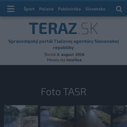
Index
Šport
Počasie
Publicistika
Slovensko
Zahranič
TERAZ
.SK
Spravodajský portál Tlačovej agentúry Slovenskej
republiky
Štvrtok
6. august 2026
Meniny má
Jozefína
Foto TASR