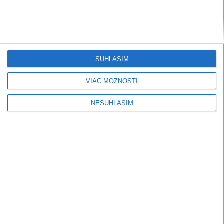
SÚHLASÍM
VIAC MOŽNOSTÍ
NESÚHLASÍM
Neprehliadnite