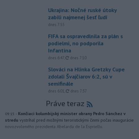
Ukrajina: Nočné ruské útoky
zabili najmenej šesť ľudí
dnes 7:55
FIFA sa ospravedlnila za plán s
podielmi, no podporila
Infantina
aktualizované
dnes 6:47
,
dnes 7:10
Slováci na Hlinka Gretzky Cupe
zdolali Švajčiarov 6:2, sú v
semifinále
aktualizované
dnes 6:01
,
dnes 7:37
Práve teraz
-
Končiaci kolumbijský minister obrany Pedro Sánchez v
09:15
stredu
vystríhal pred možnými teroristickými činmi počas inaugurácie
novozvoleného prezidenta Abelarda de la Espriellu.