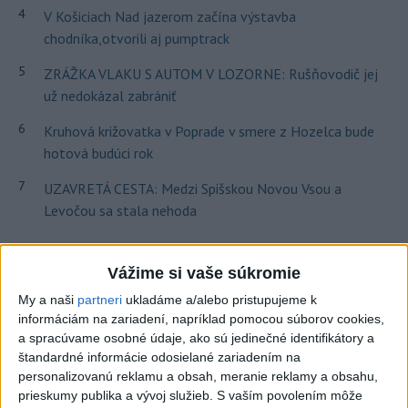
4
V Košiciach Nad jazerom začína výstavba
chodníka,otvorili aj pumptrack
5
ZRÁŽKA VLAKU S AUTOM V LOZORNE: Rušňovodič jej
už nedokázal zabrániť
6
Kruhová križovatka v Poprade v smere z Hozelca bude
hotová budúci rok
7
UZAVRETÁ CESTA: Medzi Spišskou Novou Vsou a
Levočou sa stala nehoda
Najnovšie správy na Teraz.sk
Vážime si vaše súkromie
Vyhlásenia
My a naši
partneri
ukladáme a/alebo pristupujeme k
informáciám na zariadení, napríklad pomocou súborov cookies,
Priame prenosy z Národnej rady SR
a spracúvame osobné údaje, ako sú jedinečné identifikátory a
štandardné informácie odosielané zariadením na
personalizovanú reklamu a obsah, meranie reklamy a obsahu,
prieskumy publika a vývoj služieb.
S vaším povolením môže