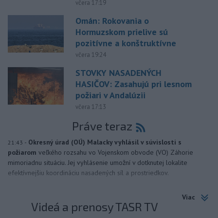
včera 17:19
Omán: Rokovania o
Hormuzskom prielive sú
pozitívne a konštruktívne
včera 19:24
STOVKY NASADENÝCH
HASIČOV: Zasahujú pri lesnom
požiari v Andalúzii
včera 17:13
Práve teraz
-
Okresný úrad (OÚ) Malacky vyhlásil v súvislosti s
21:43
požiarom
veľkého rozsahu vo Vojenskom obvode (VO) Záhorie
mimoriadnu situáciu. Jej vyhlásenie umožní v dotknutej lokalite
efektívnejšiu koordináciu nasadených síl a prostriedkov.
Viac
Videá a prenosy TASR TV