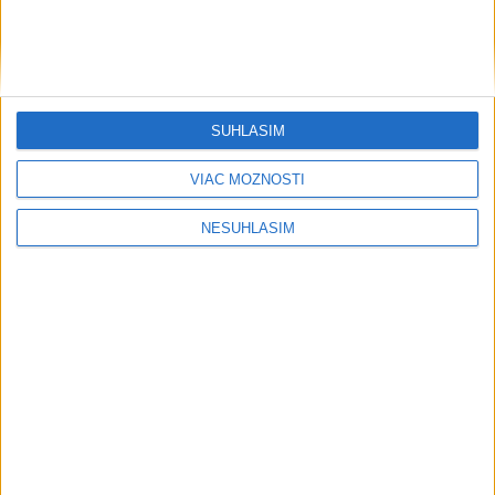
....
SÚHLASÍM
VIAC MOŽNOSTÍ
NESÚHLASÍM