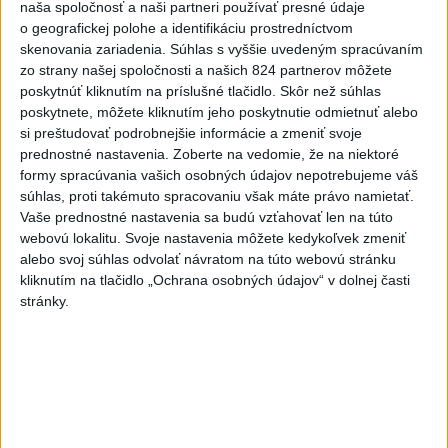
Majerského:Mazurek a Laššáková majú
naša spoločnosť a naši partneri používať presné údaje
rovnakých voličov
o geografickej polohe a identifikáciu prostredníctvom
skenovania zariadenia. Súhlas s vyššie uvedeným spracúvaním
zo strany našej spoločnosti a našich 824 partnerov môžete
ČIASTOČNÉ ZATMENIE SLNKA:
poskytnúť kliknutím na príslušné tlačidlo. Skôr než súhlas
Pozorovať sa bude dať v stredu
poskytnete, môžete kliknutím jeho poskytnutie odmietnuť alebo
si preštudovať podrobnejšie informácie a zmeniť svoje
prednostné nastavenia.
Zoberte na vedomie, že na niektoré
ĎALŠÍ TEPLOTNÝ REKORD: Tentoraz
formy spracúvania vašich osobných údajov nepotrebujeme váš
padol v Dolných Plachtinciach
súhlas, proti takémuto spracovaniu však máte právo namietať.
Vaše prednostné nastavenia sa budú vzťahovať len na túto
webovú lokalitu. Svoje nastavenia môžete kedykoľvek zmeniť
alebo svoj súhlas odvolať návratom na túto webovú stránku
Správy
kliknutím na tlačidlo „Ochrana osobných údajov“ v dolnej časti
stránky.
SMRŤ V HORÁCH: V Západných Tatrách
zomrel 76-ročný turista
Muža sa na základe telefonickej inštruktáže operátorky