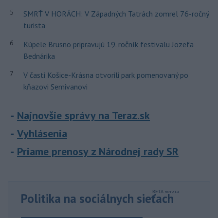
5
SMRŤ V HORÁCH: V Západných Tatrách zomrel 76-ročný
turista
6
Kúpele Brusno pripravujú 19. ročník festivalu Jozefa
Bednárika
7
V časti Košice-Krásna otvorili park pomenovaný po
kňazovi Semivanovi
Najnovšie správy na Teraz.sk
Vyhlásenia
Priame prenosy z Národnej rady SR
Politika na sociálnych sieťach