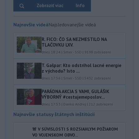
Zobraziť viac
Info
Najnovšie videá
Najsledovanejšie videá
R. FICO: ČO SA NEZMESTILO NA
TLAČOVKU LXV.
dnes 18:24
|
Smer - SSD
|
9198
zobrazení
T. Gašpar: Kto odstrihol lacné energie
z východu? Isto ...
dnes 17:56
|
Smer - SSD
|
5432
zobrazení
PARÁDNA AKCIA S VAMI, GULÁŠIK
VÝBORNÝ #cestujemeposlov...
dnes 17:53
|
Danko Andrej
|
212
zobrazení
Najnovšie statusy štátnych inštitúcií
🚨 V SÚVISLOSTI S ROZSIAHLYM POŽIAROM
VO VOJENSKOM OBVO...