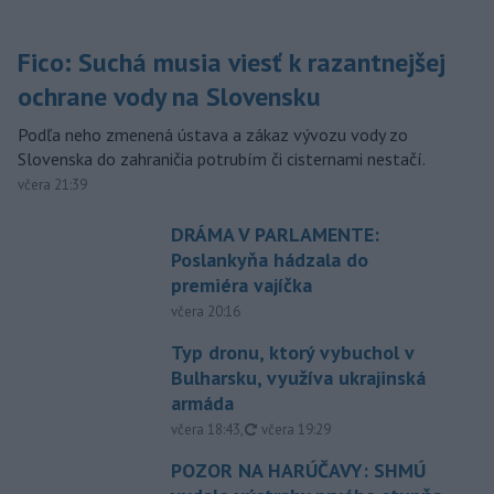
Fico: Suchá musia viesť k razantnejšej
ochrane vody na Slovensku
Podľa neho zmenená ústava a zákaz vývozu vody zo
Slovenska do zahraničia potrubím či cisternami nestačí.
včera 21:39
DRÁMA V PARLAMENTE:
Poslankyňa hádzala do
premiéra vajíčka
včera 20:16
Typ dronu, ktorý vybuchol v
Bulharsku, využíva ukrajinská
armáda
aktualizované
včera 18:43
,
včera 19:29
POZOR NA HARÚČAVY: SHMÚ