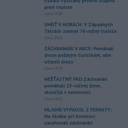
vydalo výstrahy prvého stupňa
pred teplom
včera 19:28
SMRŤ V HORÁCH: V Západných
Tatrách zomrel 76-ročný turista
včera 20:04
ZÁCHRANÁRI V AKCII: Pomáhali
dvom poľským turistkám, obe
utrpeli úrazy
včera 18:39
NEŠŤASTNÝ PÁD:Záchranári
pomáhali 25-ročnej žene,
skončila v nemocnici
včera 19:10
MLADÍK VYPADOL Z FERRATY:
Na Skalke pri Kremnici
zasahovali záchranári