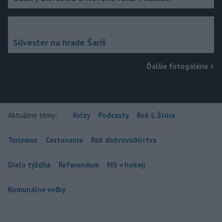
Silvester na hrade Šariš
Ďalšie fotogalérie
>
Aktuálne témy:
Kvízy
Podcasty
Rok Ľ.Štúra
Turizmus
Cestovanie
Rok dobrovoľníctva
Dielo týždňa
Referendum
MS v hokeji
Komunálne voľby