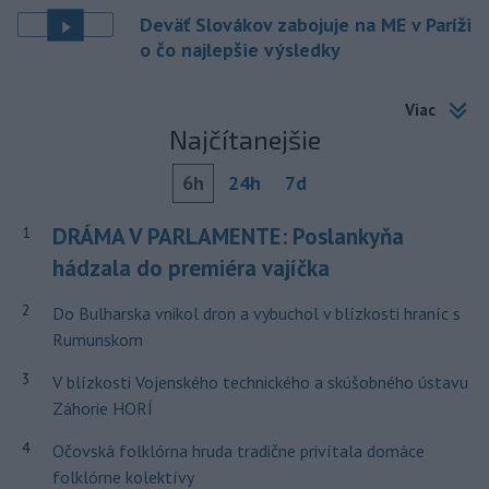
Deväť Slovákov zabojuje na ME v Paríži
o čo najlepšie výsledky
Viac
Najčítanejšie
6h
24h
7d
DRÁMA V PARLAMENTE: Poslankyňa
1
hádzala do premiéra vajíčka
2
Do Bulharska vnikol dron a vybuchol v blízkosti hraníc s
Rumunskom
3
V blízkosti Vojenského technického a skúšobného ústavu
Záhorie HORÍ
4
Očovská folklórna hruda tradične privítala domáce
folklórne kolektívy