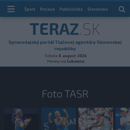
Index
Šport
Počasie
Publicistika
Slovensko
Zahranič
TERAZ
.SK
Spravodajský portál Tlačovej agentúry Slovenskej
republiky
Sobota
8. august 2026
Meniny má
Ľubomíra
Foto TASR