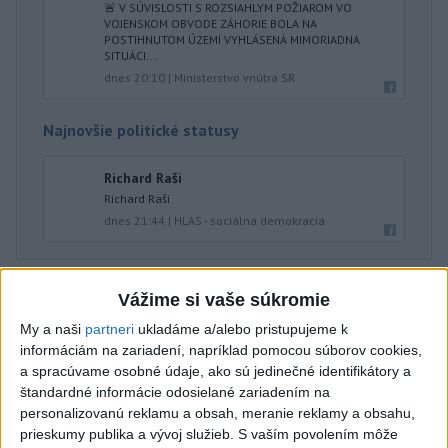
🚨 V SÚVISLOSTI S ROZSIAHLYM POŽIAROM VO
VOJENSKOM OBVODE ZÁHORIE BOLA NA
POSTIHNUTOM ÚZEMÍ VYHLÁSENÁ MIMORIADNA
SITUÁCI...
dnes 20:10
|
Ministerstvo vnútra SR
Najnovšie politické statusy
Richard Raši
Richard Raši
dnes 21:44
|
HLAS - sociálna demokracia
Neprehliadnite
Vážime si vaše súkromie
My a naši
partneri
ukladáme a/alebo pristupujeme k
VEĽKÁ PREDPOVEĎ POČASIA:
informáciám na zariadení, napríklad pomocou súborov cookies,
Extrémne horúčavy ustúpili. Alebo
a spracúvame osobné údaje, ako sú jedinečné identifikátory a
žeby nie?
štandardné informácie odosielané zariadením na
personalizovanú reklamu a obsah, meranie reklamy a obsahu,
HRABKO o výhode
prieskumy publika a vývoj služieb.
S vaším povolením môže