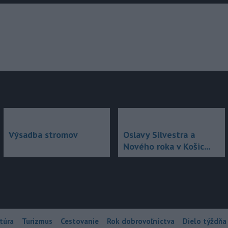
júce
Výsadba stromov
Oslavy Silvestra a
Nového roka v Košic...
túra
Turizmus
Cestovanie
Rok dobrovoľníctva
Dielo týždňa