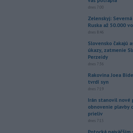
vás potrápia
dnes 7:00
Zelenskyj: Severná
Ruska až 50.000 vo
dnes 8:46
Slovensko čakajú 
úkazy, zatmenie Sl
Perzeidy
dnes 7:36
Rakovina Joea Bide
tvrdí syn
dnes 7:19
Irán stanovil nové
obnovenie plavby 
prieliv
dnes 7:15
Potocká najväčším