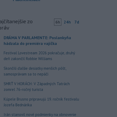
jčítanejšie zo
6h
24h
7d
práv
DRÁMA V PARLAMENTE: Poslankyňa
hádzala do premiéra vajíčka
Festival Lovestream 2026 pokračuje, druhý
deň zakončil Robbie Williams
Skončili ďalšie desiatky menších pôšt,
samosprávam sa to nepáči
SMRŤ V HORÁCH: V Západných Tatrách
zomrel 76-ročný turista
Kúpele Brusno pripravujú 19. ročník festivalu
Jozefa Bednárika
Irán stanovil nové podmienky na obnovenie