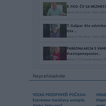
R. FICO: ČO SA NEZMES
včera 18:24
|
Smer - SSD
|
181
T. Gašpar: Kto odstrih
Isto ...
včera 17:56
|
Smer - SSD
|
105
PARÁDNA AKCIA S VAM
#cestujemeposlov...
včera 17:53
|
Danko Andrej
|
3
Neprehliadnite
VEĽKÁ PREDPOVEĎ POČASIA:
HRAB
Extrémne horúčavy ustúpili.
Maje
Alebo žeby nie?
majú