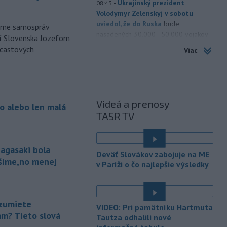
-
Ukrajinský prezident
08:43
Volodymyr Zelenskyj v sobotu
uviedol, že do Ruska
bude
orme samospráv
nasadených 30.000 - 50.000 vojakov
cí Slovenska Jozefom
zo Severnej Kórey. Pchjongjang podľa
dcastových
Viac
jeho slov „študuje túto vojnu“ medzi
Ruskom a Ukrajinou a mohol by
predstavovať hrozbu pre ázijské
krajiny.
Videá a prenosy
o alebo len malá
-
Pri výbuchu jadrovej bomby v
08:19
TASR TV
japonskom meste Nagasaki 9.
augusta 1945
zomrelo
bezprostredne približne 39.000 ľudí,
agasaki bola
do konca roka potom podľa odhadov
Deväť Slovákov zabojuje na ME
až okolo 60.000-80.000. V rozhovore
ošime,no menej
v Paríži o čo najlepšie výsledky
pri príležitosti 81. výročia tejto
udalosti to uviedol jadrový fyzik
Venhart.
zumiete
VIDEO: Pri pamätníku Hartmuta
-
Americký Imigračný a colný
07:52
am? Tieto slová
Tautza odhalili nové
úrad (ICE) do konca augusta