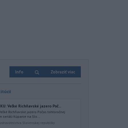
Info
Zobraziť viac
itúcií
U: Veľké Richňavské jazero Poč...
Veľké Richňavské jazero Počas tohtoročnej
 seriáli Kúpanie na Slo...
zdravotníctva Slovenskej republiky