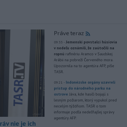
Práve teraz
-
Jemenskí povstalci húsíovia
09:33
v nedeľu oznámili, že zaútočili na
ropnú
rafinériu Aramco v Saudskej
Arábii na pobreží Červeného mora.
Upozornila na to agentúra AFP, píše
TASR.
-
Indonézske orgány uzavreli
09:21
prístup do národného parku na
ostrove
Jáva, kde hasiči bojujú s
lesným požiarom, ktorý vypukol pred
necelým týždňom. TASR o tom
informuje podľa nedeľňajšej správy
agentúry AFP.
áv nie je ich