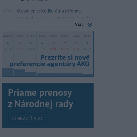
17:17
Oznámenie: Kurikurálna reforma -
regionálne turné ministerstva školstva
Viac
Priame prenosy
z Národnej rady
ZOBRAZIŤ VIAC