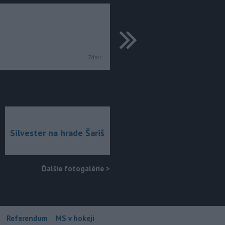
ďalšie
Zdroj:
Silvester na hrade Šariš
Ďalšie fotogalérie
>
Referendum
MS v hokeji