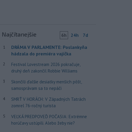
Najčítanejšie
6h
24h
7d
DRÁMA V PARLAMENTE: Poslankyňa
1
hádzala do premiéra vajíčka
2
Festival Lovestream 2026 pokračuje,
druhý deň zakončil Robbie Williams
3
Skončili ďalšie desiatky menších pôšt,
samosprávam sa to nepáči
4
SMRŤ V HORÁCH: V Západných Tatrách
zomrel 76-ročný turista
5
VEĽKÁ PREDPOVEĎ POČASIA: Extrémne
horúčavy ustúpili. Alebo žeby nie?