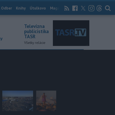
 Odber
Knihy
Útulkovo
Magazín
News Now
Archív
TASR
Televízna
publicistika
TASR
ky
Všetky relácie