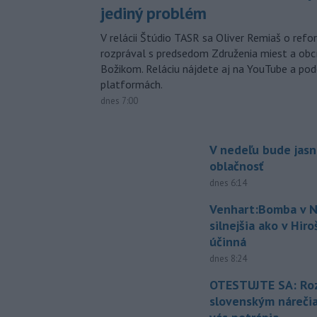
jediný problém
V relácii Štúdio TASR sa Oliver Remiaš o ref
rozprával s predsedom Združenia miest a ob
Božikom. Reláciu nájdete aj na YouTube a po
platformách.
dnes 7:00
V nedeľu bude jasn
oblačnosť
dnes 6:14
Venhart:Bomba v N
silnejšia ako v Hir
účinná
dnes 8:24
OTESTUJTE SA: Ro
slovenským náreči