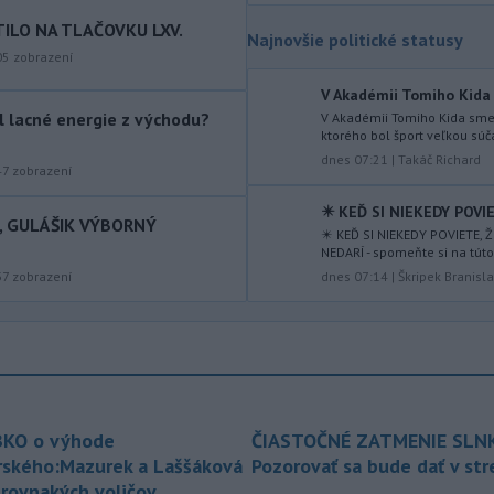
vody a jej zadržiavaniu na území
TILO NA TLAČOVKU LXV.
Slovenska.
Najnovšie politické statusy
05
zobrazení
-
Prevádzka na
21:34
V Akadémii Tomiho Kida 
medzinárodnom letisku Catania–
Fontanarossa
na talianskej Sicílii
ol lacné energie z východu?
V Akadémii Tomiho Kida sme 
ktorého bol šport veľkou súča
bola v sobotu neskoro popoludní opäť
dnes 07:21
|
Takáč Richard
obnovená. Pozastavenie príletov
47
zobrazení
vyvolala erupcia sopky Etna, píše
TASR podľa agentúry AFP.
✴️ KEĎ SI NIEKEDY POVIE
I, GULÁŠIK VÝBORNÝ
✴️ KEĎ SI NIEKEDY POVIETE, 
-
Spojené štáty obvinili Čínu z
20:38
NEDARÍ - spomeňte si na túto
destabilizujúcich aktivít
v blízkosti
dnes 07:14
|
Škripek Branisl
37
zobrazení
spornej plytčiny Scarborough Shoal v
Juhočínskom mori.
-
Požiar lesného porastu vo
20:24
Vojenskom obvode (VO) Záhorie
neďaleko
Senice sa v sobotu
podvečer podarilo dostať pod
KO o výhode
ČIASTOČNÉ ZATMENIE SLN
kontrolu.
rského:Mazurek a Laššáková
Pozorovať sa bude dať v st
 rovnakých voličov