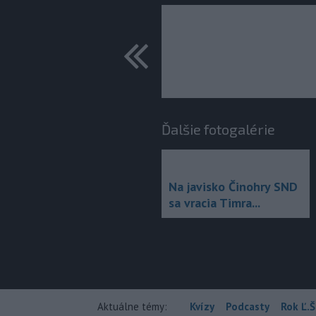
predchádza
Ďalšie fotogalérie
Na javisko Činohry SND
sa vracia Timra...
Aktuálne témy:
Kvízy
Podcasty
Rok Ľ.Š