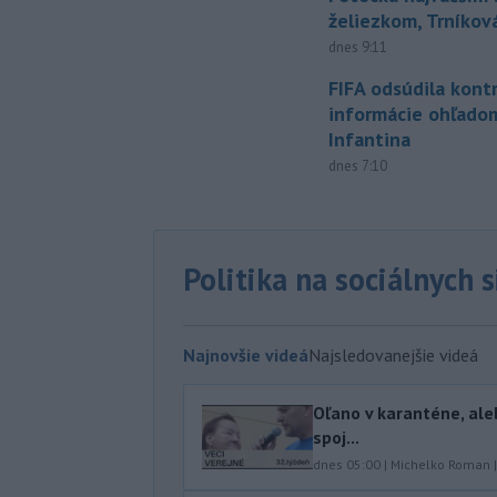
želiezkom, Trníková
dnes 9:11
FIFA odsúdila kont
informácie ohľado
Infantina
dnes 7:10
Politika na sociálnych 
Najnovšie videá
Najsledovanejšie videá
Oľano v karanténe, ale
spoj...
dnes 05:00
|
Michelko Roman