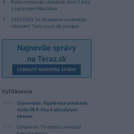
6
Prešov remizoval v domácom dueli 3. kola
s Liptovským Mikulášom
7
OTESTUJTE SA: Rozumiete slovenským
nárečiam? Tieto slová vás potrápia
Najnovšie správy
na Teraz.sk
ZOBRAZIŤ NAJNOVŠIE SPRÁVY
Vyhlásenia
Stanovisko: Vyjadrenie predsedu
21:21
vlády SR R. Fica k aktuálnym
témam
17:32
Oznámenie: TK ministra investícií
Samuela Migaľa