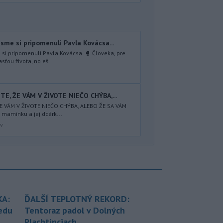
sme si pripomenuli Pavla Kovácsa...
si pripomenuli Pavla Kovácsa. 🥊 Človeka, pre
sťou života, no eš...
TE, ŽE VÁM V ŽIVOTE NIEČO CHÝBA,...
ŽE VÁM V ŽIVOTE NIEČO CHÝBA, ALEBO ŽE SA VÁM
 maminku a jej dcérk...
av
KA:
ĎALŠÍ TEPLOTNÝ REKORD:
redu
Tentoraz padol v Dolných
Plachtinciach