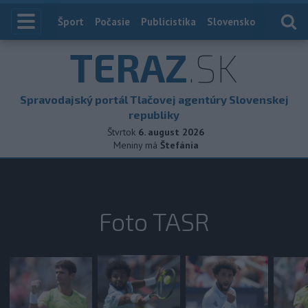
Index
Šport
Počasie
Publicistika
Slovensko
Zahranič
TERAZ
.SK
Spravodajský portál Tlačovej agentúry Slovenskej
republiky
Štvrtok
6. august 2026
Meniny má
Štefánia
Foto TASR