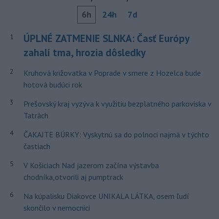
6h
24h
7d
ÚPLNÉ ZATMENIE SLNKA: Časť Európy
1
zahalí tma, hrozia dôsledky
2
Kruhová križovatka v Poprade v smere z Hozelca bude
hotová budúci rok
3
Prešovský kraj vyzýva k využitiu bezplatného parkoviska v
Tatrách
4
ČAKAJTE BÚRKY: Vyskytnú sa do polnoci najmä v týchto
častiach
5
V Košiciach Nad jazerom začína výstavba
chodníka,otvorili aj pumptrack
6
Na kúpalisku Diakovce UNIKALA LÁTKA, osem ľudí
skončilo v nemocnici