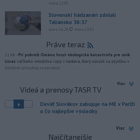
včera 22:03
Slovenskí hádzanári zdolali
Taliansko 38:37
aktualizované
včera 16:28
,
včera 19:55
Práve teraz
-
Pri pobreží Ománu hrozí ekologická katastrofa pre únik
21:58
čoraz
väčšieho množstva ropy z tankera, ktorý narazil na plytčinu v
blízkosti prírodnej rezervácie.
Viac
Videá a prenosy TASR TV
Deväť Slovákov zabojuje na ME v Paríži
o čo najlepšie výsledky
Viac
Najčítanejšie