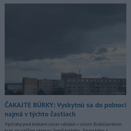
ČAKAJTE BÚRKY: Vyskytnú sa do polnoci
najmä v týchto častiach
Výstrahy pred búrkami ústav vyhlásil v celom Bratislavskom
kraji, vo väčšine okresov Trenčianskeho, Trnavského a