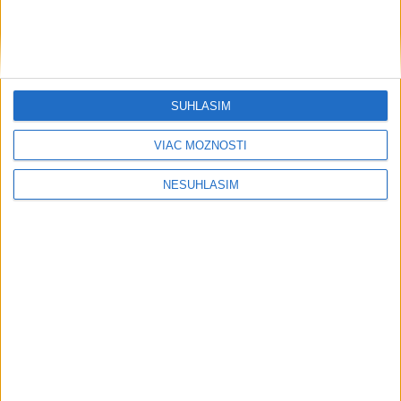
....
SÚHLASÍM
VIAC MOŽNOSTÍ
NESÚHLASÍM
....