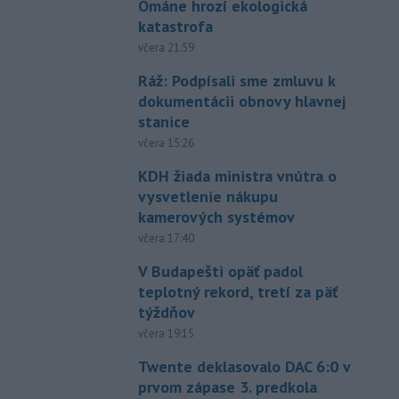
Ománe hrozí ekologická
katastrofa
včera 21:59
Ráž: Podpísali sme zmluvu k
dokumentácii obnovy hlavnej
stanice
včera 15:26
KDH žiada ministra vnútra o
vysvetlenie nákupu
kamerových systémov
včera 17:40
V Budapešti opäť padol
teplotný rekord, tretí za päť
týždňov
včera 19:15
Twente deklasovalo DAC 6:0 v
prvom zápase 3. predkola