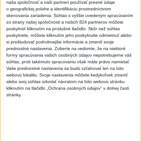
naša spoločnosť a naši partneri používať presné údaje
KRAJA ➡️ NO IBA 1️...
o geografickej polohe a identifikáciu prostredníctvom
9️⃣ KANDIDÁTOV NA ŽUPANA PREŠOVSKÉHO KRAJA ➡️
skenovania zariadenia. Súhlas s vyššie uvedeným spracúvaním
NO IBA 1️⃣. ZDRAVÁ VOĽBA - MILAN MAJERSKÝ ✅️❗️
Podpora mužovi, ktorému na ...
zo strany našej spoločnosti a našich 824 partnerov môžete
poskytnúť kliknutím na príslušné tlačidlo. Skôr než súhlas
dnes 21:23
|
Škripek Branislav
poskytnete, môžete kliknutím jeho poskytnutie odmietnuť alebo
si preštudovať podrobnejšie informácie a zmeniť svoje
Neprehliadnite
prednostné nastavenia.
Zoberte na vedomie, že na niektoré
formy spracúvania vašich osobných údajov nepotrebujeme váš
súhlas, proti takémuto spracovaniu však máte právo namietať.
ĎALŠÍ TEPLOTNÝ REKORD: Tentoraz
Vaše prednostné nastavenia sa budú vzťahovať len na túto
padol v Dolných Plachtinciach
webovú lokalitu. Svoje nastavenia môžete kedykoľvek zmeniť
alebo svoj súhlas odvolať návratom na túto webovú stránku
VIDEO: Umelá inteligencia a robotika
kliknutím na tlačidlo „Ochrana osobných údajov“ v dolnej časti
pomáhajú už aj záchranárom
stránky.
NOVÝ DOMOV: Medveď Artur z
košickej zoo odchádza za hranice
Orbánová telefonovala s Blanárom a