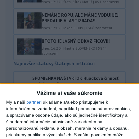
dnes 17:35
|
Šutaj Eštok Matúš
|
891
zobrazení
NEMÁME ROPU, ALE MÁME VODU‼️JEJ
PREDAJ JE VLASTIZRADA‼️...
dnes 17:05
|
Jakab Július
|
1306
zobrazení
‼️TOTO JE JASNÝ ODKAZ FICOVI‼️
dnes 16:20
|
Hnutie SLOVENSKO
|
5844
zobrazení
Najnovšie statusy štátnych inštitúcií
SPOMIENKA NA ŠTVRTOK Hliadková činnosť
poriečnej políc...
SPOMIENKA NA ŠTVRTOK Hliadková činnosť poriečnej
Vážime si vaše súkromie
polície v 80 rokoch 20. storočia. Na kúpaliskách a
prírodných jazerá...
My a naši
partneri
ukladáme a/alebo pristupujeme k
dnes 18:35
|
Polícia Slovenskej republiky
informáciám na zariadení, napríklad pomocou súborov cookies,
a spracúvame osobné údaje, ako sú jedinečné identifikátory a
štandardné informácie odosielané zariadením na
Najnovšie politické statusy
personalizovanú reklamu a obsah, meranie reklamy a obsahu,
prieskumy publika a vývoj služieb.
S vaším povolením môže
9️⃣ KANDIDÁTOV NA ŽUPANA PREŠOVSKÉHO