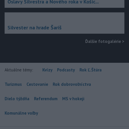
Oslavy Silvestra a Nového roka v Košic...
Silvester na hrade Šariš
Ďalšie fotogalérie
>
Aktuálne témy:
Kvízy
Podcasty
Rok Ľ.Štúra
Turizmus
Cestovanie
Rok dobrovoľníctva
Dielo týždňa
Referendum
MS v hokeji
Komunálne voľby