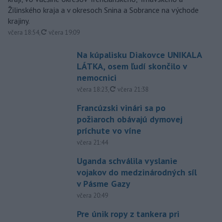
Žilinského kraja a v okresoch Snina a Sobrance na východe
krajiny.
aktualizované
včera 18:54
,
včera 19:09
Na kúpalisku Diakovce UNIKALA
LÁTKA, osem ľudí skončilo v
nemocnici
aktualizované
včera 18:23
,
včera 21:38
Francúzski vinári sa po
požiaroch obávajú dymovej
príchute vo víne
včera 21:44
Uganda schválila vyslanie
vojakov do medzinárodných síl
v Pásme Gazy
včera 20:49
Pre únik ropy z tankera pri