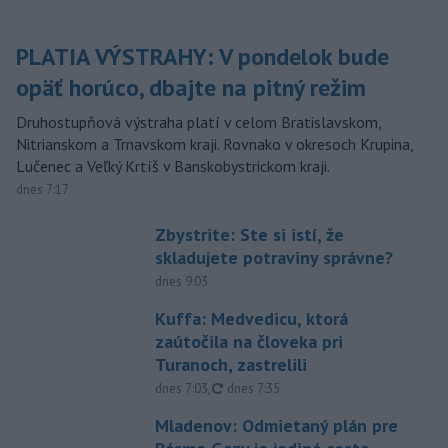
PLATIA VÝSTRAHY: V pondelok bude
opäť horúco, dbajte na pitný režim
Druhostupňová výstraha platí v celom Bratislavskom,
Nitrianskom a Trnavskom kraji. Rovnako v okresoch Krupina,
Lučenec a Veľký Krtíš v Banskobystrickom kraji.
dnes 7:17
Zbystrite: Ste si istí, že
skladujete potraviny správne?
dnes 9:03
Kuffa: Medvedicu, ktorá
zaútočila na človeka pri
Turanoch, zastrelili
aktualizované
dnes 7:03
,
dnes 7:35
Mladenov: Odmietaný plán pre