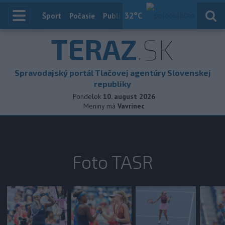
32
°C
Index
Šport
Počasie
Publicistika
Slovensko
Zahranič
TERAZ
.SK
Spravodajský portál Tlačovej agentúry Slovenskej
republiky
Pondelok
10. august 2026
Meniny má
Vavrinec
Foto TASR