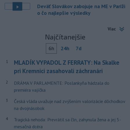
Deväť Slovákov zabojuje na ME v Paríži
o čo najlepšie výsledky
Viac
Najčítanejšie
6h
24h
7d
MLADÍK VYPADOL Z FERRATY: Na Skalke
1
pri Kremnici zasahovali záchranári
2
DRÁMA V PARLAMENTE: Poslankyňa hádzala do
premiéra vajíčka
3
Česká vláda uvažuje nad zvýšením valorizácie dôchodkov
na dvojnásobok
4
Tragická nehoda: Prevrátil sa čln, zahynula žena a jej 5-
mesačná dcéra