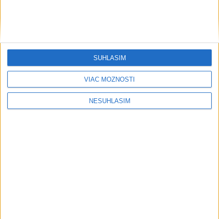
....
SÚHLASÍM
VIAC MOŽNOSTÍ
NESÚHLASÍM
....