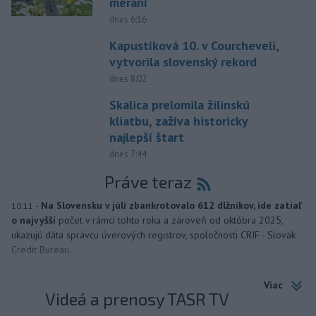
meraní
dnes 6:16
Kapustíková 10. v Courcheveli,
vytvorila slovenský rekord
dnes 8:02
Skalica prelomila žilinskú
kliatbu, zažíva historicky
najlepší štart
dnes 7:44
Práve teraz
-
Na Slovensku v júli zbankrotovalo 612 dlžníkov, ide zatiaľ
10:11
o najvyšší
počet v rámci tohto roka a zároveň od októbra 2025,
ukazujú dáta správcu úverových registrov, spoločnosti CRIF - Slovak
Credit Bureau.
Viac
Videá a prenosy TASR TV