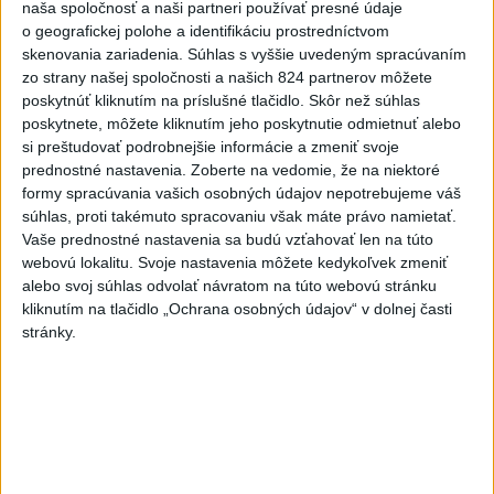
naša spoločnosť a naši partneri používať presné údaje
OTESTUJTE SA: Rozumiete
o geografickej polohe a identifikáciu prostredníctvom
slovenským nárečiam? Tieto slová vás
skenovania zariadenia. Súhlas s vyššie uvedeným spracúvaním
potrápia
zo strany našej spoločnosti a našich 824 partnerov môžete
poskytnúť kliknutím na príslušné tlačidlo. Skôr než súhlas
VEĽKÁ PREDPOVEĎ POČASIA:
poskytnete, môžete kliknutím jeho poskytnutie odmietnuť alebo
si preštudovať podrobnejšie informácie a zmeniť svoje
Extrémne horúčavy ustúpili. Alebo
prednostné nastavenia.
Zoberte na vedomie, že na niektoré
žeby nie?
formy spracúvania vašich osobných údajov nepotrebujeme váš
súhlas, proti takémuto spracovaniu však máte právo namietať.
HRABKO o výhode
Vaše prednostné nastavenia sa budú vzťahovať len na túto
Majerského:Mazurek a Laššáková majú
webovú lokalitu. Svoje nastavenia môžete kedykoľvek zmeniť
rovnakých voličov
alebo svoj súhlas odvolať návratom na túto webovú stránku
kliknutím na tlačidlo „Ochrana osobných údajov“ v dolnej časti
stránky.
Správy