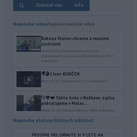
Zobraziť viac
Info
Najnovšie videá
Najsledovanejšie videá
Bukózu Vranov chceme a musíme
zachrániť
dnes 07:59
|
Ministerstvo investícií,
regionálneho rozvoja a informatizácie SR
|
5
zobrazení
🎥🎬 | Ivan KORČOK
dnes 07:13
|
Korčok Ivan
|
553
zobrazení
🤍💙❤️ Takto bolo v Rožňave, zajtra
pokračujeme v Malac...
včera 21:04
|
Mikulec Roman
|
884
zobrazení
Najnovšie statusy štátnych inštitúcií
PROSÍME VÁS, DÁVAJTE SI V LETE NA