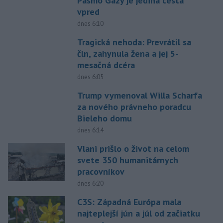
Pásmo Gazy je jediná cesta
vpred
dnes 6:10
Tragická nehoda: Prevrátil sa
čln, zahynula žena a jej 5-
mesačná dcéra
dnes 6:05
Trump vymenoval Willa Scharfa
za nového právneho poradcu
Bieleho domu
dnes 6:14
Vlani prišlo o život na celom
svete 350 humanitárnych
pracovníkov
dnes 6:20
C3S: Západná Európa mala
najteplejší jún a júl od začiatku