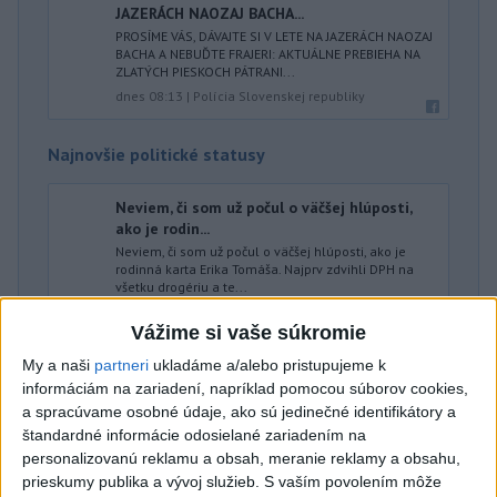
JAZERÁCH NAOZAJ BACHA...
PROSÍME VÁS, DÁVAJTE SI V LETE NA JAZERÁCH NAOZAJ
BACHA A NEBUĎTE FRAJERI: AKTUÁLNE PREBIEHA NA
ZLATÝCH PIESKOCH PÁTRANI...
dnes 08:13
|
Polícia Slovenskej republiky
Najnovšie politické statusy
Neviem, či som už počul o väčšej hlúposti,
ako je rodin...
Neviem, či som už počul o väčšej hlúposti, ako je
rodinná karta Erika Tomáša. Najprv zdvihli DPH na
všetku drogériu a te...
dnes 08:06
|
Galek Karol
Vážime si vaše súkromie
My a naši
partneri
ukladáme a/alebo pristupujeme k
Neprehliadnite
informáciám na zariadení, napríklad pomocou súborov cookies,
a spracúvame osobné údaje, ako sú jedinečné identifikátory a
štandardné informácie odosielané zariadením na
J. Božik: Financovanie samospráv nie
personalizovanú reklamu a obsah, meranie reklamy a obsahu,
je ich jediný problém
prieskumy publika a vývoj služieb.
S vaším povolením môže