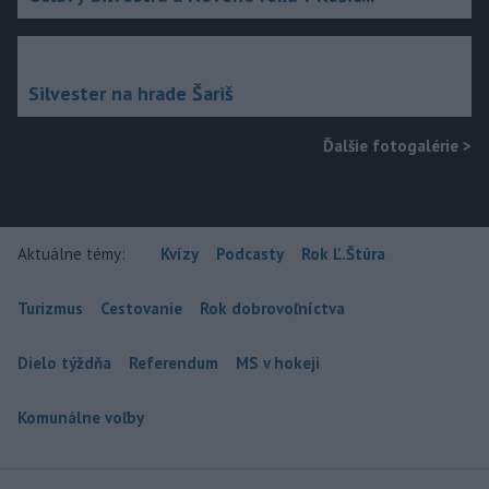
Silvester na hrade Šariš
Ďalšie fotogalérie
>
Aktuálne témy:
Kvízy
Podcasty
Rok Ľ.Štúra
Turizmus
Cestovanie
Rok dobrovoľníctva
Dielo týždňa
Referendum
MS v hokeji
Komunálne voľby