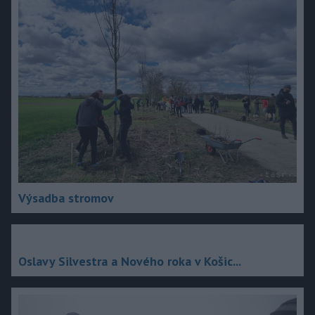
Výsadba stromov
Oslavy Silvestra a Nového roka v Košic...