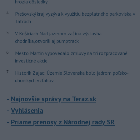
hrozia dôsledky
4
Prešovský kraj vyzýva k využitiu bezplatného parkoviska v
Tatrách
5
V Košiciach Nad jazerom začína výstavba
chodníka,otvorili aj pumptrack
6
Mesto Martin vypovedalo zmluvy na tri rozpracované
investičné akcie
7
Historik Zajac: Územie Slovenska bolo jadrom poľsko-
uhorských vzťahov
Najnovšie správy na Teraz.sk
Vyhlásenia
Priame prenosy z Národnej rady SR