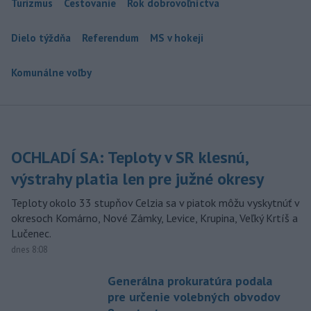
Turizmus
Cestovanie
Rok dobrovoľníctva
Dielo týždňa
Referendum
MS v hokeji
Komunálne voľby
OCHLADÍ SA: Teploty v SR klesnú,
výstrahy platia len pre južné okresy
Teploty okolo 33 stupňov Celzia sa v piatok môžu vyskytnúť v
okresoch Komárno, Nové Zámky, Levice, Krupina, Veľký Krtíš a
Lučenec.
dnes 8:08
Generálna prokuratúra podala
pre určenie volebných obvodov