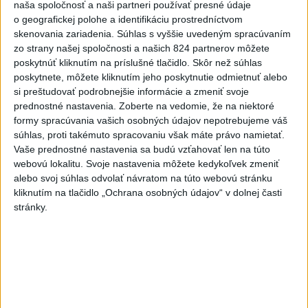
naša spoločnosť a naši partneri používať presné údaje
Najnovšie statusy štátnych inštitúcií
o geografickej polohe a identifikáciu prostredníctvom
skenovania zariadenia. Súhlas s vyššie uvedeným spracúvaním
zo strany našej spoločnosti a našich 824 partnerov môžete
☀️ HĽADÁŠ ÚNIK PRED LETNÝMI
poskytnúť kliknutím na príslušné tlačidlo. Skôr než súhlas
HORÚČAVAMI? 🌿 Objav chladn...
poskytnete, môžete kliknutím jeho poskytnutie odmietnuť alebo
☀️ HĽADÁŠ ÚNIK PRED LETNÝMI HORÚČAVAMI? 🌿
si preštudovať podrobnejšie informácie a zmeniť svoje
Objav chladné zákutia, nové zážitky a miesta, ktoré
stoja za návštevu! 🌍 LÁ...
prednostné nastavenia.
Zoberte na vedomie, že na niektoré
dnes 09:13
|
Štatistický úrad SR
formy spracúvania vašich osobných údajov nepotrebujeme váš
súhlas, proti takémuto spracovaniu však máte právo namietať.
Vaše prednostné nastavenia sa budú vzťahovať len na túto
Najnovšie politické statusy
webovú lokalitu. Svoje nastavenia môžete kedykoľvek zmeniť
alebo svoj súhlas odvolať návratom na túto webovú stránku
TK: Poskytnutie humanitárnej pomoci
kliknutím na tlačidlo „Ochrana osobných údajov“ v dolnej časti
občanom postihnutým...
stránky.
TK: Poskytnutie humanitárnej pomoci občanom
postihnutým búrkami a krupobitím.
dnes 09:05
|
Tomáš Erik
Neprehliadnite