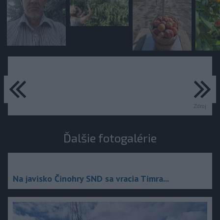
predchádzajúce
ďa
Zdroj:
Ďalšie fotogalérie
Na javisko Činohry SND sa vracia Timra...