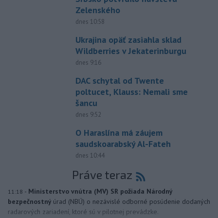
Zelenského
dnes 10:58
Ukrajina opäť zasiahla sklad
Wildberries v Jekaterinburgu
dnes 9:16
DAC schytal od Twente
poltucet, Klauss: Nemali sme
šancu
dnes 9:52
O Haraslína má záujem
saudskoarabský Al-Fateh
dnes 10:44
Práve teraz
-
Ministerstvo vnútra (MV) SR požiada Národný
11:18
bezpečnostný
úrad (NBÚ) o nezávislé odborné posúdenie dodaných
radarových zariadení, ktoré sú v pilotnej prevádzke.