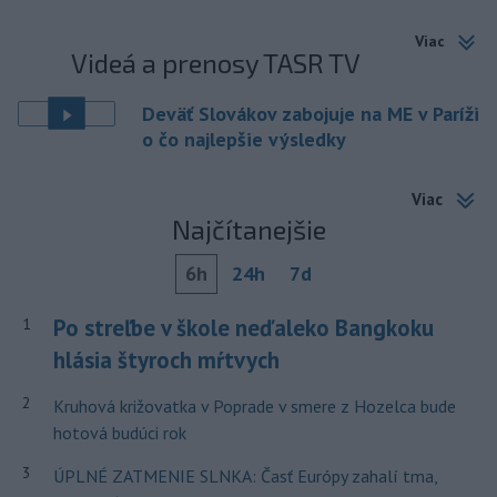
Viac
Videá a prenosy TASR TV
Deväť Slovákov zabojuje na ME v Paríži
o čo najlepšie výsledky
Viac
Najčítanejšie
6h
24h
7d
Po streľbe v škole neďaleko Bangkoku
1
hlásia štyroch mŕtvych
2
Kruhová križovatka v Poprade v smere z Hozelca bude
hotová budúci rok
3
ÚPLNÉ ZATMENIE SLNKA: Časť Európy zahalí tma,