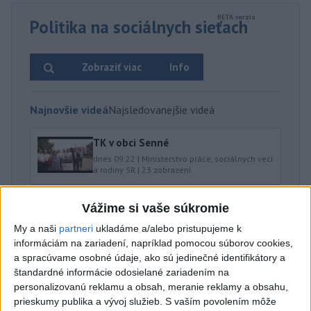
Politika na sociálnych sieťach
Zobraziť viac
Info
Najnovšie videá
Najsledovanejšie videá
TK v obci Senné
dnes 09:22
|
Ministerstvo práce, sociálnych vecí
a rodiny SR
|
23
zobrazení
NEMÁME ROPU, ALE MÁME VODU‼️JEJ
Vážime si vaše súkromie
PREDAJ JE VLASTIZRADA‼️...
My a naši
partneri
ukladáme a/alebo pristupujeme k
dnes 08:45
|
Hnutie SLOVENSKO
|
380
zobrazení
informáciám na zariadení, napríklad pomocou súborov cookies,
a spracúvame osobné údaje, ako sú jedinečné identifikátory a
Ministri Huliak a Tomáš po novom
štandardné informácie odosielané zariadením na
zachraňujú hrady 🤦‍♂️
personalizovanú reklamu a obsah, meranie reklamy a obsahu,
dnes 08:30
|
Hnutie SLOVENSKO
|
683
prieskumy publika a vývoj služieb.
S vaším povolením môže
zobrazení