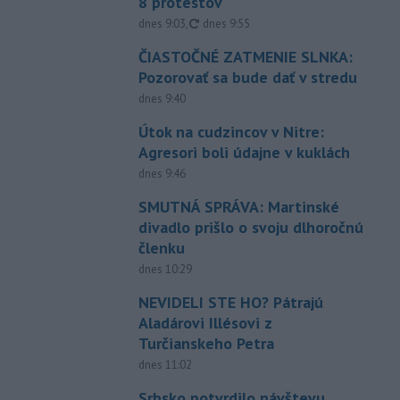
8 protestov
aktualizované
dnes 9:03
,
dnes 9:55
ČIASTOČNÉ ZATMENIE SLNKA:
Pozorovať sa bude dať v stredu
dnes 9:40
Útok na cudzincov v Nitre:
Agresori boli údajne v kuklách
dnes 9:46
SMUTNÁ SPRÁVA: Martinské
divadlo prišlo o svoju dlhoročnú
členku
dnes 10:29
NEVIDELI STE HO? Pátrajú
Aladárovi Illésovi z
Turčianskeho Petra
dnes 11:02
Srbsko potvrdilo návštevu