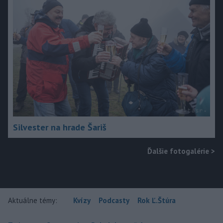
Silvester na hrade Šariš
Ďalšie fotogalérie
>
Aktuálne témy:
Kvízy
Podcasty
Rok Ľ.Štúra