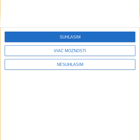
SÚHLASÍM
VIAC MOŽNOSTÍ
....
NESÚHLASÍM