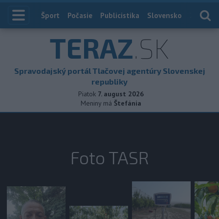
Index
Šport
Počasie
Publicistika
Slovensko
Zahranič
TERAZ
.SK
Spravodajský portál Tlačovej agentúry Slovenskej
republiky
Piatok
7. august 2026
Meniny má
Štefánia
Foto TASR