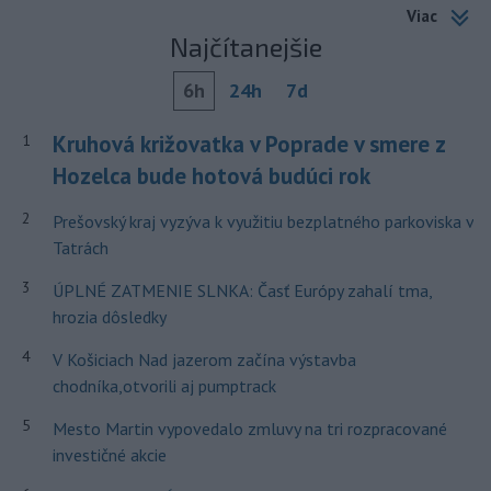
Viac
Najčítanejšie
6h
24h
7d
Kruhová križovatka v Poprade v smere z
1
Hozelca bude hotová budúci rok
2
Prešovský kraj vyzýva k využitiu bezplatného parkoviska v
Tatrách
3
ÚPLNÉ ZATMENIE SLNKA: Časť Európy zahalí tma,
hrozia dôsledky
4
V Košiciach Nad jazerom začína výstavba
chodníka,otvorili aj pumptrack
5
Mesto Martin vypovedalo zmluvy na tri rozpracované
investičné akcie