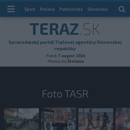
Index
Šport
Počasie
Publicistika
Slovensko
Zahranič
TERAZ
.SK
Spravodajský portál Tlačovej agentúry Slovenskej
republiky
Piatok
7. august 2026
Meniny má
Štefánia
Foto TASR