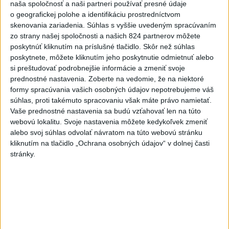
naša spoločnosť a naši partneri používať presné údaje
o geografickej polohe a identifikáciu prostredníctvom
skenovania zariadenia. Súhlas s vyššie uvedeným spracúvaním
Orbánová telefonovala s Blanárom a
zo strany našej spoločnosti a našich 824 partnerov môžete
Tarabom o pomoci na Dunaji
poskytnúť kliknutím na príslušné tlačidlo. Skôr než súhlas
poskytnete, môžete kliknutím jeho poskytnutie odmietnuť alebo
si preštudovať podrobnejšie informácie a zmeniť svoje
prednostné nastavenia.
Zoberte na vedomie, že na niektoré
Správy
formy spracúvania vašich osobných údajov nepotrebujeme váš
súhlas, proti takémuto spracovaniu však máte právo namietať.
Vaše prednostné nastavenia sa budú vzťahovať len na túto
webovú lokalitu. Svoje nastavenia môžete kedykoľvek zmeniť
alebo svoj súhlas odvolať návratom na túto webovú stránku
kliknutím na tlačidlo „Ochrana osobných údajov“ v dolnej časti
stránky.