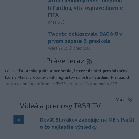
Afrika jednomyseľne podporila
Infantina, víta ospravedlnenie
FIFA
dnes 6:18
Twente deklasovalo DAC 6:0 v
prvom zápase 3. predkola
aktualizované
včera 22:03
,
dnes 6:00
Práve teraz
-
Talianska polícia oznámila, že rozbila sieť prevádzačov,
06:02
ktorí z Alžírska dopravovali migrantov na ostrov Sardínia. Pri raziách
zatkla osem ľudí, informuje TASR podľa správy agentúry AFP.
Viac
Videá a prenosy TASR TV
Deväť Slovákov zabojuje na ME v Paríži
o čo najlepšie výsledky