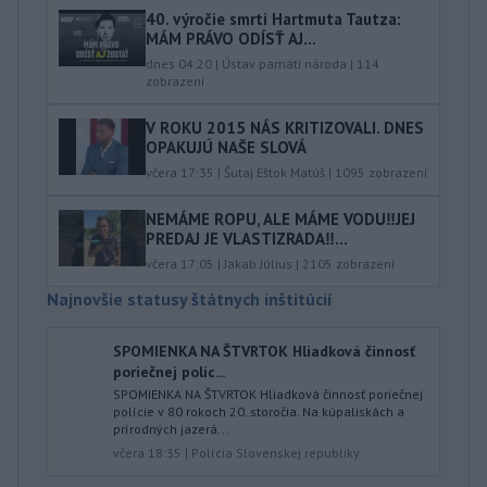
40.⁠ ⁠výročie smrti Hartmuta Tautza:
MÁM PRÁVO ODÍSŤ AJ...
dnes 04:20
|
Ústav pamäti národa
|
114
zobrazení
V ROKU 2015 NÁS KRITIZOVALI. DNES
OPAKUJÚ NAŠE SLOVÁ
včera 17:35
|
Šutaj Eštok Matúš
|
1095
zobrazení
NEMÁME ROPU, ALE MÁME VODU‼️JEJ
PREDAJ JE VLASTIZRADA‼️...
včera 17:05
|
Jakab Július
|
2105
zobrazení
Najnovšie statusy štátnych inštitúcií
SPOMIENKA NA ŠTVRTOK Hliadková činnosť
poriečnej políc...
SPOMIENKA NA ŠTVRTOK Hliadková činnosť poriečnej
polície v 80 rokoch 20. storočia. Na kúpaliskách a
prírodných jazerá...
včera 18:35
|
Polícia Slovenskej republiky