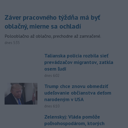
Záver pracovného týždňa má byť
oblačný, mierne sa ochladí
Polooblačno až oblačno, prechodne až zamračené.
dnes 5:35
Talianska polícia rozbila sieť
prevádzačov migrantov, zatkla
osem ľudí
dnes 6:02
Trump chce znovu obmedziť
udeľovanie občianstva deťom
narodeným v USA
dnes 6:10
Zelenskyj: Vláda pomôže
poľnohospodárom, ktorých