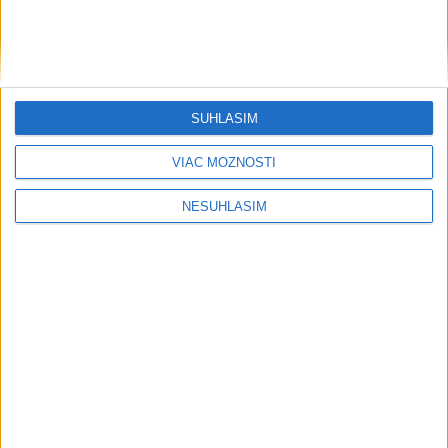
SÚHLASÍM
VIAC MOŽNOSTÍ
NESÚHLASÍM
....