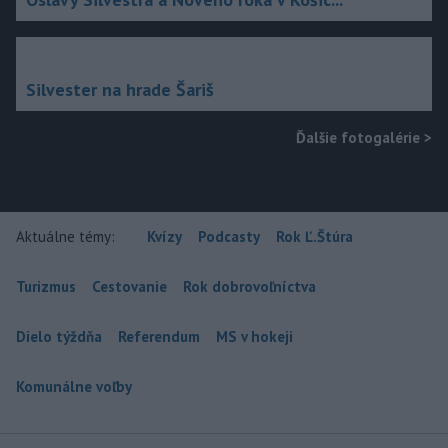
Silvester na hrade Šariš
Ďalšie fotogalérie
>
Aktuálne témy:
Kvízy
Podcasty
Rok Ľ.Štúra
Turizmus
Cestovanie
Rok dobrovoľníctva
Dielo týždňa
Referendum
MS v hokeji
Komunálne voľby