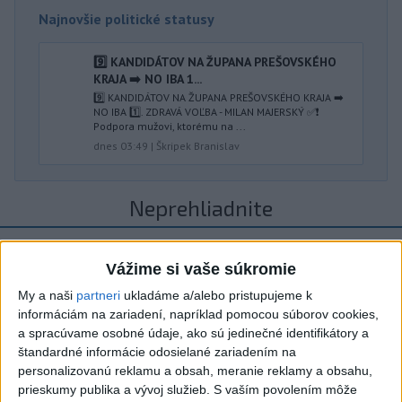
Najnovšie politické statusy
9️⃣ KANDIDÁTOV NA ŽUPANA PREŠOVSKÉHO
KRAJA ➡️ NO IBA 1️...
9️⃣ KANDIDÁTOV NA ŽUPANA PREŠOVSKÉHO KRAJA ➡️
NO IBA 1️⃣. ZDRAVÁ VOĽBA - MILAN MAJERSKÝ ✅️❗️
Podpora mužovi, ktorému na ...
dnes 03:49
|
Škripek Branislav
Neprehliadnite
ĎALŠÍ TEPLOTNÝ REKORD: Tentoraz
Vážime si vaše súkromie
padol v Dolných Plachtinciach
My a naši
partneri
ukladáme a/alebo pristupujeme k
VIDEO: Umelá inteligencia a robotika
informáciám na zariadení, napríklad pomocou súborov cookies,
pomáhajú už aj záchranárom
a spracúvame osobné údaje, ako sú jedinečné identifikátory a
štandardné informácie odosielané zariadením na
personalizovanú reklamu a obsah, meranie reklamy a obsahu,
NOVÝ DOMOV: Medveď Artur z
prieskumy publika a vývoj služieb.
S vaším povolením môže
košickej zoo odchádza za hranice