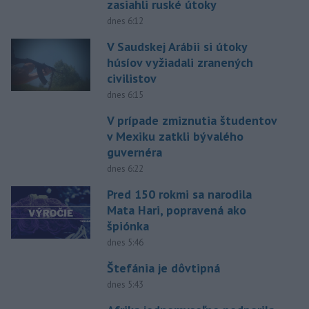
zasiahli ruské útoky
dnes 6:12
V Saudskej Arábii si útoky
húsíov vyžiadali zranených
civilistov
dnes 6:15
V prípade zmiznutia študentov
v Mexiku zatkli bývalého
guvernéra
dnes 6:22
Pred 150 rokmi sa narodila
Mata Hari, popravená ako
špiónka
dnes 5:46
Štefánia je dôvtipná
dnes 5:43