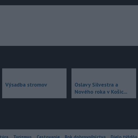
júce
Výsadba stromov
Oslavy Silvestra a
Nového roka v Košic...
túra
Turizmus
Cestovanie
Rok dobrovoľníctva
Dielo týždňa