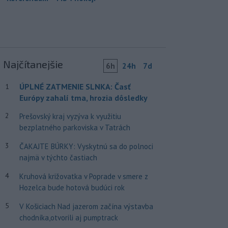
Najčítanejšie
6h
24h
7d
ÚPLNÉ ZATMENIE SLNKA: Časť
1
Európy zahalí tma, hrozia dôsledky
2
Prešovský kraj vyzýva k využitiu
bezplatného parkoviska v Tatrách
3
ČAKAJTE BÚRKY: Vyskytnú sa do polnoci
najmä v týchto častiach
4
Kruhová križovatka v Poprade v smere z
Hozelca bude hotová budúci rok
5
V Košiciach Nad jazerom začína výstavba
chodníka,otvorili aj pumptrack