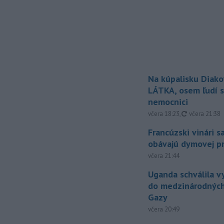
Na kúpalisku Diak
LÁTKA, osem ľudí s
nemocnici
aktualizovan
včera 18:23
,
včera 21:38
Francúzski vinári s
obávajú dymovej pr
včera 21:44
Uganda schválila v
do medzinárodných
Gazy
včera 20:49