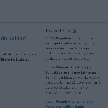
Práve teraz
do polnoci
-
Pri pobreží Ománu hrozí
21:58
ekologická katastrofa pre únik
čoraz
väčšieho množstva ropy z
tankera, ktorý narazil na plytčinu v
Bratislavskom kraji, vo
blízkosti prírodnej rezervácie.
ilinského kraja a v
-
Zdravotné ťažkosti po
21:22
kontakte s neznámou látkou na
termálnom
kúpalisku v Diakovciach v
okrese Šaľa malo 16 osôb. Záchranná
zdravotná služba osem z nich
previezla do nemocnice.
-
Ugandský parlament vo
20:49
štvrtok schválil vyslanie