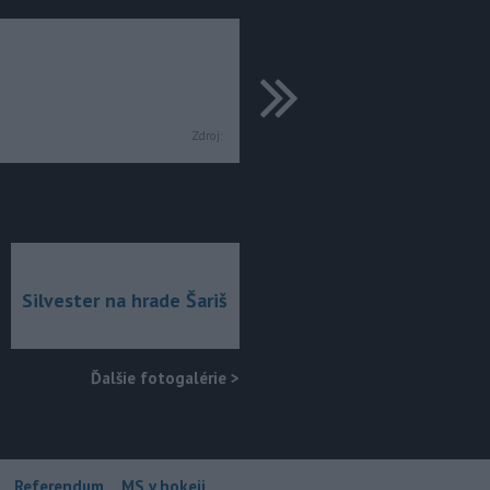
ďalšie
Zdroj:
Silvester na hrade Šariš
Ďalšie fotogalérie
>
Referendum
MS v hokeji