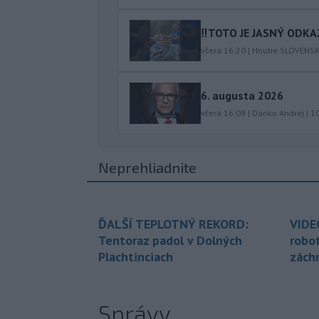
‼️TOTO JE JASNÝ ODKAZ
včera 16:20
|
Hnutie SLOVENS
6. augusta 2026
včera 16:09
|
Danko Andrej
|
1
Neprehliadnite
ĎALŠÍ TEPLOTNÝ REKORD:
VIDE
Tentoraz padol v Dolných
robo
Plachtinciach
zách
Správy