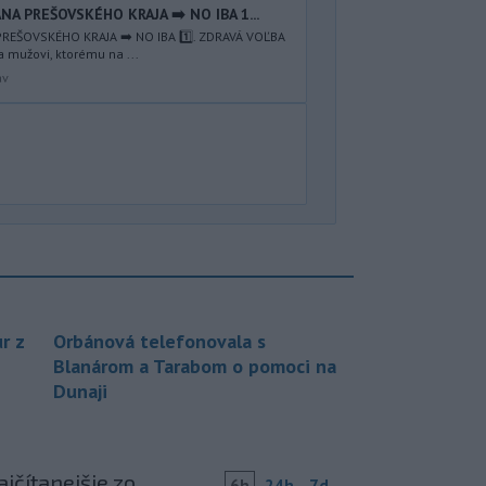
NA PREŠOVSKÉHO KRAJA ➡️ NO IBA 1️...
REŠOVSKÉHO KRAJA ➡️ NO IBA 1️⃣. ZDRAVÁ VOĽBA
a mužovi, ktorému na ...
av
r z
Orbánová telefonovala s
Blanárom a Tarabom o pomoci na
Dunaji
jčítanejšie zo
6h
24h
7d