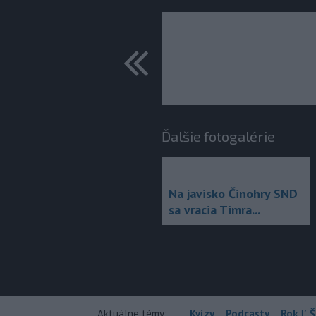
predchádza
Ďalšie fotogalérie
Na javisko Činohry SND
sa vracia Timra...
Aktuálne témy:
Kvízy
Podcasty
Rok Ľ.Š