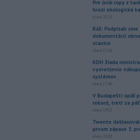
Pre únik ropy z ta
hrozí ekologická k
včera 21:59
Ráž: Podpísali sme
dokumentácii obno
stanice
včera 15:26
KDH žiada ministra
vysvetlenie nákup
systémov
včera 17:40
V Budapešti opäť p
rekord, tretí za pä
včera 19:15
Twente deklasoval
prvom zápase 3. pr
včera 22:03