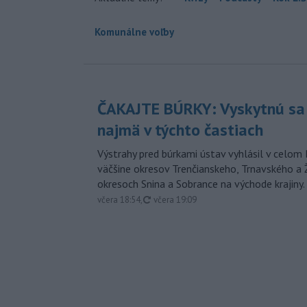
Komunálne voľby
ČAKAJTE BÚRKY: Vyskytnú sa 
najmä v týchto častiach
Výstrahy pred búrkami ústav vyhlásil v celom 
väčšine okresov Trenčianskeho, Trnavského a Ž
okresoch Snina a Sobrance na východe krajiny.
aktualizované
včera 18:54
,
včera 19:09