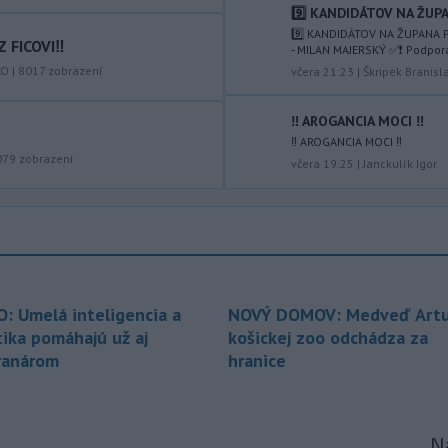
popoludní 42 stupňov Celzia.
9️⃣ KANDIDÁTOV NA ŽUPA
9️⃣ KANDIDÁTOV NA ŽUPANA P
 FICOVI‼️
-
Podpredsedníčka
- MILAN MAJERSKÝ ✅️❗️ Podpor
13:41
vykonávajúca funkciu predsedu
KO
|
8017
zobrazení
včera 21:23
|
Škripek Branisl
maďarského
Národného
zhromaždenia Anikó Hallerová
‼️ AROGANCIA MOCI ‼️
Nagyová vo štvrtok oznámila, že v
‼️ AROGANCIA MOCI ‼️
súlade s návrhom poslaneckého klubu
079
zobrazení
včera 19:25
|
Janckulík Igor
vládnej strany Tisza rozhodne
zákonodarný zbor o novej hlave štátu
na budúci utorok.
-
Európska komisia (EK) sa
13:31
pripravuje na možné dôsledky
úplného
zatmenia Slnka na výrobu
O: Umelá inteligencia a
NOVÝ DOMOV: Medveď Artu
elektriny v Európskej únii.
tika pomáhajú už aj
košickej zoo odchádza za
-
Vlastníctvo a správa lesov v
13:24
ranárom
hranice
štyroch národných parkoch (NP),
ktoré začiatkom júla prešli zonáciou,
plne prechádza pod národné parky.
Na