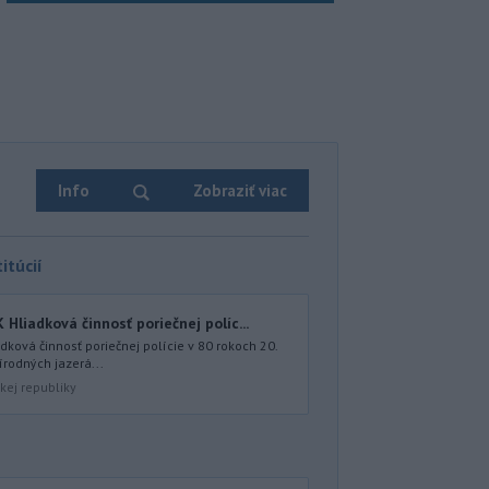
Info
Zobraziť viac
itúcií
iadková činnosť poriečnej políc...
ová činnosť poriečnej polície v 80 rokoch 20.
írodných jazerá...
kej republiky