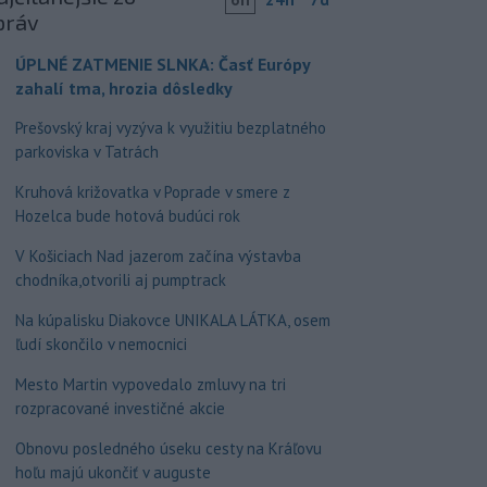
práv
ÚPLNÉ ZATMENIE SLNKA: Časť Európy
zahalí tma, hrozia dôsledky
Prešovský kraj vyzýva k využitiu bezplatného
parkoviska v Tatrách
Kruhová križovatka v Poprade v smere z
Hozelca bude hotová budúci rok
V Košiciach Nad jazerom začína výstavba
chodníka,otvorili aj pumptrack
Na kúpalisku Diakovce UNIKALA LÁTKA, osem
ľudí skončilo v nemocnici
Mesto Martin vypovedalo zmluvy na tri
rozpracované investičné akcie
Obnovu posledného úseku cesty na Kráľovu
hoľu majú ukončiť v auguste