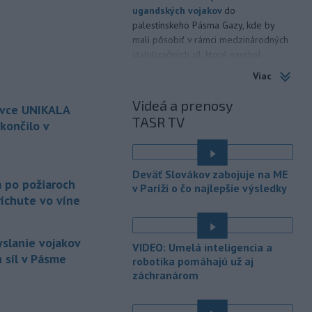
ugandských vojakov
do
palestínskeho Pásma Gazy, kde by
mali pôsobiť v rámci medzinárodných
stabilizačných síl, ktoré navrhol
americký prezident Donald Trump.
Viac
-
Anglická futbalová asociácia
20:07
Videá a prenosy
ovce UNIKALA
(FA) stiahla svoju podporu
TASR TV
prezidentovi
Medzinárodnej
končilo v
futbalovej federácie (FIFA) Giannimu
Infantinovi, ktorý je pod paľbou kritiky
é
po jeho neúspešnom pláne.
Deväť Slovákov zabojuje na ME
a po požiaroch
v Paríži o čo najlepšie výsledky
-
Vo štvrtok do polnoci treba
18:54
íchute vo víne
najmä na západe a severozápade
Slovenska počítať s búrkami.
Slovenský hydrometeorologický ústav
yslanie vojakov
VIDEO: Umelá inteligencia a
(SHMÚ) vydal výstrahy prvého stupňa.
 síl v Pásme
robotika pomáhajú už aj
Platia aj v okresoch Snina a Sobrance.
záchranárom
-
Polícia v súčinnosti s ďalšími
18:19
záchrannými zložkami zasahuje
na