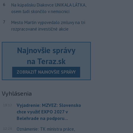
6
Na kúpalisku Diakovce UNIKALA LÁTKA,
osem ľudí skončilo v nemocnici
7
Mesto Martin vypovedalo zmluvy na tri
rozpracované investičné akcie
Najnovšie správy
na Teraz.sk
ZOBRAZIŤ NAJNOVŠIE SPRÁVY
Vyhlásenia
Vyjadrenie: MZVEZ: Slovensko
18:12
chce využiť EXPO 2027 v
Belehrade na podporu...
12:26
Oznámenie: TK ministra práce,