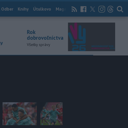
 Odber
Knihy
Útulkovo
Magazín
News Now
Archív
TASR
Rok
dobrovoľníctva
ky
Všetky správy