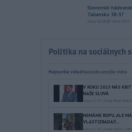
Slovenskí hádzanár
Taliansko 38:37
aktualizovan
včera 16:28
,
včera 19:55
Politika na sociálnych 
Najnovšie videá
Najsledovanejšie videá
V ROKU 2015 NÁS KRIT
NAŠE SLOVÁ
včera 17:35
|
Šutaj Eštok Matúš
NEMÁME ROPU, ALE MÁM
VLASTIZRADA‼️...
včera 17:05
|
Jakab Július
|
189