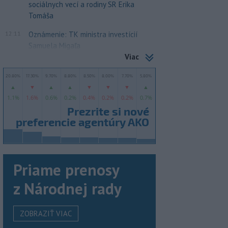
sociálnych vecí a rodiny SR Erika
Tomáša
12:11
Oznámenie: TK ministra investícií
Samuela Migaľa
Viac
Priame prenosy
z Národnej rady
ZOBRAZIŤ VIAC