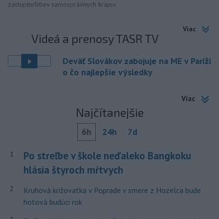
zastupiteľstiev samosprávnych krajov.
Viac
Videá a prenosy TASR TV
Deväť Slovákov zabojuje na ME v Paríži
o čo najlepšie výsledky
Viac
Najčítanejšie
6h
24h
7d
Po streľbe v škole neďaleko Bangkoku
1
hlásia štyroch mŕtvych
2
Kruhová križovatka v Poprade v smere z Hozelca bude
hotová budúci rok