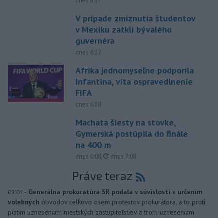
dnes 8:17
V prípade zmiznutia študentov
v Mexiku zatkli bývalého
guvernéra
dnes 6:22
Afrika jednomyseľne podporila
Infantina, víta ospravedlnenie
FIFA
dnes 6:18
Machata šiesty na stovke,
Gymerská postúpila do finále
na 400 m
aktualizované
dnes 6:08
,
dnes 7:08
Práve teraz
-
Generálna prokuratúra SR podala v súvislosti s určením
09:01
volebných
obvodov celkovo osem protestov prokurátora, a to proti
piatim uzneseniam mestských zastupiteľstiev a trom uzneseniam