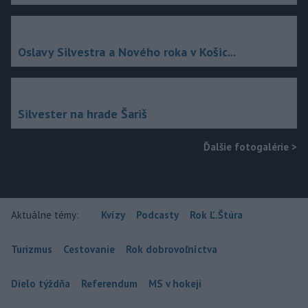
Oslavy Silvestra a Nového roka v Košic...
Silvester na hrade Šariš
Ďalšie fotogalérie
>
Aktuálne témy:
Kvízy
Podcasty
Rok Ľ.Štúra
Turizmus
Cestovanie
Rok dobrovoľníctva
Dielo týždňa
Referendum
MS v hokeji