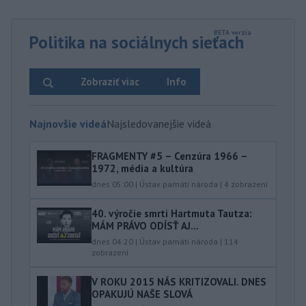
Politika na sociálnych sieťach
Zobraziť viac
Info
Najnovšie videá
Najsledovanejšie videá
FRAGMENTY #5 – Cenzúra 1966 –
1972, média a kultúra
dnes 05:00
|
Ústav pamäti národa
|
4
zobrazení
40.⁠ ⁠výročie smrti Hartmuta Tautza:
MÁM PRÁVO ODÍSŤ AJ...
dnes 04:20
|
Ústav pamäti národa
|
114
zobrazení
V ROKU 2015 NÁS KRITIZOVALI. DNES
OPAKUJÚ NAŠE SLOVÁ