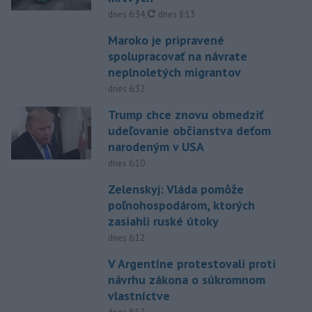
aktualizované
dnes 6:34
,
dnes 8:13
Maroko je pripravené
spolupracovať na návrate
neplnoletých migrantov
dnes 6:32
Trump chce znovu obmedziť
udeľovanie občianstva deťom
narodeným v USA
dnes 6:10
Zelenskyj: Vláda pomôže
poľnohospodárom, ktorých
zasiahli ruské útoky
dnes 6:12
V Argentíne protestovali proti
návrhu zákona o súkromnom
vlastníctve