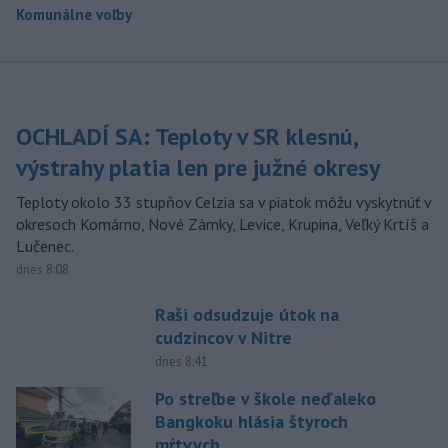
Komunálne voľby
OCHLADÍ SA: Teploty v SR klesnú,
výstrahy platia len pre južné okresy
Teploty okolo 33 stupňov Celzia sa v piatok môžu vyskytnúť v
okresoch Komárno, Nové Zámky, Levice, Krupina, Veľký Krtíš a
Lučenec.
dnes 8:08
Raši odsudzuje útok na
cudzincov v Nitre
dnes 8:41
Po streľbe v škole neďaleko
Bangkoku hlásia štyroch
mŕtvych