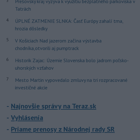
3
Prešovský kraj vyzýva k využitiu bezplatného parkoviska v
Tatrách
4
ÚPLNÉ ZATMENIE SLNKA: Časť Európy zahalí tma,
hrozia dôsledky
5
V Košiciach Nad jazerom začína výstavba
chodníka,otvorili aj pumptrack
6
Historik Zajac: Územie Slovenska bolo jadrom poľsko-
uhorských vzťahov
7
Mesto Martin vypovedalo zmluvy na tri rozpracované
investičné akcie
Najnovšie správy na Teraz.sk
Vyhlásenia
Priame prenosy z Národnej rady SR