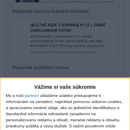
včera 17:35
|
Šutaj Eštok Matúš
|
1115
zobrazení
Najnovšie statusy štátnych inštitúcií
☀️LETNÉ RADY Z KRIMINÁLKY (5.): DÁVAŠ
DOVOLENKOVÉ FOTKY...
☀️LETNÉ RADY Z KRIMINÁLKY (5.): DÁVAŠ
DOVOLENKOVÉ FOTKY NA FACEBOOK, AKO MÁŠ
NASTAVENÝ ÚČET? 🌴Počas letného obdobia do...
dnes 06:24
|
Polícia Slovenskej republiky
Najnovšie politické statusy
🇸🇰 Ak chceme Slovensko reálne posunúť
dopredu, nesmie...
Vážime si vaše súkromie
🇸🇰 Ak chceme Slovensko reálne posunúť dopredu,
My a naši
partneri
ukladáme a/alebo pristupujeme k
nesmieme sa báť veľkých a dôležitých zmien. Dobrý
informáciám na zariadení, napríklad pomocou súborov cookies,
plán však nestačí. ...
a spracúvame osobné údaje, ako sú jedinečné identifikátory a
dnes 06:30
|
Viskupič Marián
štandardné informácie odosielané zariadením na
personalizovanú reklamu a obsah, meranie reklamy a obsahu,
prieskumy publika a vývoj služieb.
S vaším povolením môže
Neprehliadnite