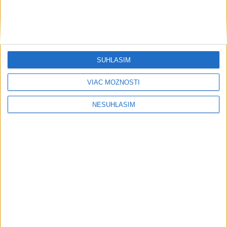
OCHLADÍ SA: Teploty v SR klesnú,
výstrahy platia len pre južné okresy
Teploty okolo 33 stupňov Celzia sa v piatok môžu vyskytnúť v
SÚHLASÍM
okresoch Komárno, Nové Zámky, Levice, Krupina, Veľký Krtíš a
Lučenec.
VIAC MOŽNOSTÍ
dnes 8:08
NESÚHLASÍM
Japonsko evakuovalo 260.000 ľudí v
dôsledku prichádzajúceho tajfúnu
dnes 7:10
Záver pracovného týždňa má byť
oblačný, mierne sa ochladí
dnes 5:35
ČAKAJTE BÚRKY: Vyskytnú sa do