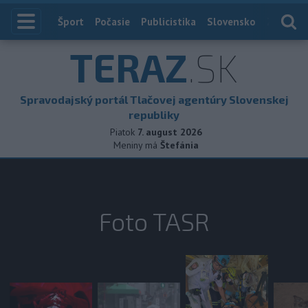
Index
Šport
Počasie
Publicistika
Slovensko
Zahranič
TERAZ
.SK
Spravodajský portál Tlačovej agentúry Slovenskej
republiky
Piatok
7. august 2026
Meniny má
Štefánia
Foto TASR