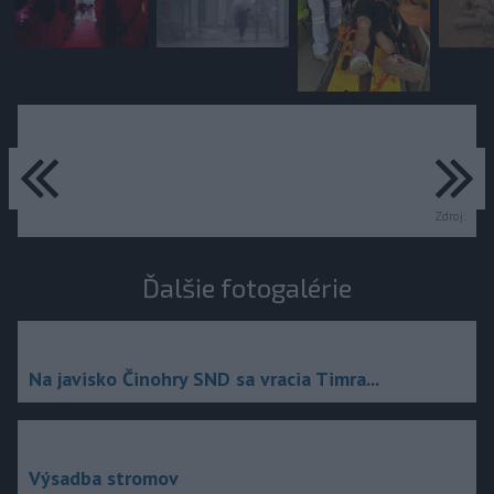
predchádzajúce
ďa
Zdroj:
Ďalšie fotogalérie
Na javisko Činohry SND sa vracia Timra...
Výsadba stromov