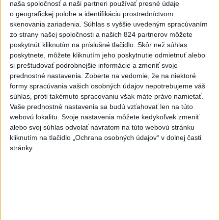
naša spoločnosť a naši partneri používať presné údaje
o geografickej polohe a identifikáciu prostredníctvom
ĎALŠÍ TEPLOTNÝ REKORD: Tentoraz
skenovania zariadenia. Súhlas s vyššie uvedeným spracúvaním
padol v Dolných Plachtinciach
zo strany našej spoločnosti a našich 824 partnerov môžete
poskytnúť kliknutím na príslušné tlačidlo. Skôr než súhlas
poskytnete, môžete kliknutím jeho poskytnutie odmietnuť alebo
VIDEO: Umelá inteligencia a robotika
si preštudovať podrobnejšie informácie a zmeniť svoje
pomáhajú už aj záchranárom
prednostné nastavenia.
Zoberte na vedomie, že na niektoré
formy spracúvania vašich osobných údajov nepotrebujeme váš
súhlas, proti takémuto spracovaniu však máte právo namietať.
NOVÝ DOMOV: Medveď Artur z
Vaše prednostné nastavenia sa budú vzťahovať len na túto
košickej zoo odchádza za hranice
webovú lokalitu. Svoje nastavenia môžete kedykoľvek zmeniť
alebo svoj súhlas odvolať návratom na túto webovú stránku
kliknutím na tlačidlo „Ochrana osobných údajov“ v dolnej časti
Orbánová telefonovala s Blanárom a
stránky.
Tarabom o pomoci na Dunaji
Správy