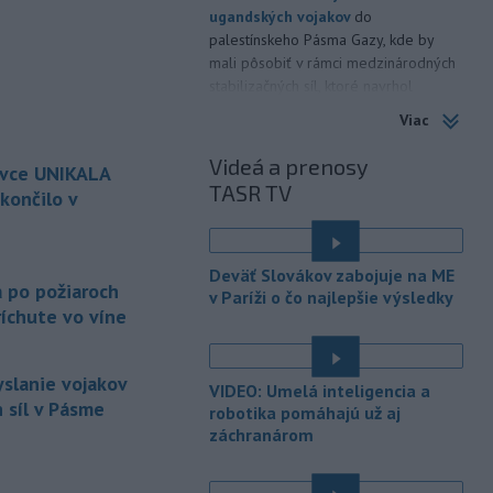
ugandských vojakov
do
palestínskeho Pásma Gazy, kde by
mali pôsobiť v rámci medzinárodných
stabilizačných síl, ktoré navrhol
americký prezident Donald Trump.
Viac
-
Anglická futbalová asociácia
20:07
Videá a prenosy
ovce UNIKALA
(FA) stiahla svoju podporu
TASR TV
prezidentovi
Medzinárodnej
končilo v
futbalovej federácie (FIFA) Giannimu
Infantinovi, ktorý je pod paľbou kritiky
é
po jeho neúspešnom pláne.
Deväť Slovákov zabojuje na ME
a po požiaroch
v Paríži o čo najlepšie výsledky
-
Vo štvrtok do polnoci treba
18:54
íchute vo víne
najmä na západe a severozápade
Slovenska počítať s búrkami.
Slovenský hydrometeorologický ústav
yslanie vojakov
VIDEO: Umelá inteligencia a
(SHMÚ) vydal výstrahy prvého stupňa.
 síl v Pásme
robotika pomáhajú už aj
Platia aj v okresoch Snina a Sobrance.
záchranárom
-
Polícia v súčinnosti s ďalšími
18:19
záchrannými zložkami zasahuje
na