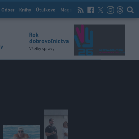
 Odber
Knihy
Útulkovo
Magazín
News Now
Archív
TASR
Rok
dobrovoľníctva
ky
Všetky správy