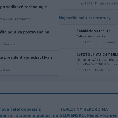
dnes 11:58
|
Finančná správ
prezidenta Gianniho Infantina.
y a vodíkové technológie -
-
Americký štát Nové Mexiko v
06:06
Najnovšie politické statusy
mia vied
|
4
zobrazení
stredu zažaloval ministerstvo
spravodlivosti USA a povereného
Fabulácie vs realita
ministra Todda Blanchea. Tvrdí, že
ašla politika postavená na
federálne úrady mu bránia vo
Fabulácie vs realita
vyšetrovaní sexuálnych trestných činov
dnes 11:55
|
Taraba Tomáš
zobrazení
odsúdeného sexuálneho delikventa
Jeffreyho Epsteina.
🤬TOTO JE VAŠICH 7 MIL
o prezident vynechal | Ivan
🤬TOTO JE VAŠICH 7 MILIÓNO
-
Štátny tajomník
22:44
DLHY KAŽDÝ DEŇ‼️ 🔺Dobre vi
ministerstva životného prostredia
obrazení
dnes 11:55
|
Jakab Július
Filip Kuffa tvrdí,
že mu Európska
komisia (EK) dala za pravdu v
súvislosti s vládnou pripomienkou k
zonáciám národných parkov (NP) a
naďalej je tak ohrozených 450
miliónov eur z plánu obnovy.
nová telefonovala s
TEPLOTNÝ REKORD NA
-
Nemecko v stredu začalo
21:25
árom a Tarabom o pomoci na
SLOVENSKU: Padol v Kameni
vyšetrovanie po tom, ako sa v noci