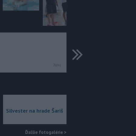
ďalšie
Zdroj:
Silvester na hrade Šariš
Ďalšie fotogalérie
>