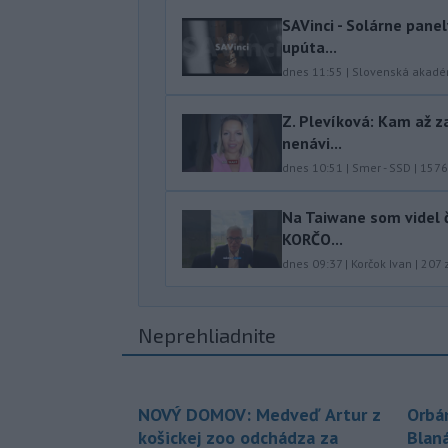
SAVinci - Solárne panel
upúta...
dnes 11:55
|
Slovenská akadé
Z. Plevíková: Kam až z
nenávi...
dnes 10:51
|
Smer - SSD
|
1576
Na Taiwane som videl č
KORČO...
dnes 09:37
|
Korčok Ivan
|
207
z
Neprehliadnite
NOVÝ DOMOV: Medveď Artur z
Orbá
košickej zoo odchádza za
Blan