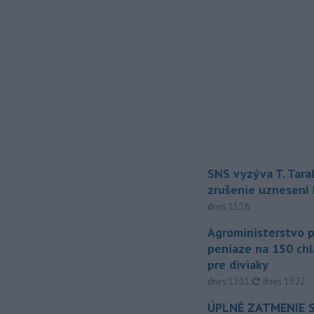
SNS vyzýva T. Tara
zrušenie uznesení
dnes 11:16
Agroministerstvo 
peniaze na 150 chl
pre diviaky
aktualizovan
dnes 12:11
,
dnes 13:22
ÚPLNÉ ZATMENIE S