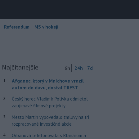
Referendum
MS v hokeji
Najčítanejšie
6h
24h
7d
Afganec, ktorý v Mníchove vrazil
1
autom do davu, dostal TREST
2
Český herec Vladimír Polívka odmietol
zaujímavé filmové projekty
3
Mesto Martin vypovedalo zmluvy na tri
rozpracované investičné akcie
4
Orbánová telefonovala s Blanárom a