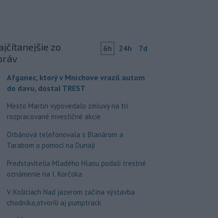
jčítanejšie zo
6h
24h
7d
práv
Afganec, ktorý v Mníchove vrazil autom
do davu, dostal TREST
Mesto Martin vypovedalo zmluvy na tri
rozpracované investičné akcie
Orbánová telefonovala s Blanárom a
Tarabom o pomoci na Dunaji
Predstavitelia Mladého Hlasu podali trestné
oznámenie na I. Korčoka
V Košiciach Nad jazerom začína výstavba
chodníka,otvorili aj pumptrack