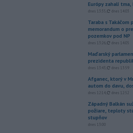
Európy zahalí tma,
aktualizovan
dnes 13:35
,
dnes 14:03
Taraba s Takáčom p
memorandum o pr
pozemkov pod NP
aktualizovan
dnes 13:26
,
dnes 14:05
Maďarský parlamen
prezidenta republi
aktualizovan
dnes 13:43
,
dnes 13:59
Afganec, ktorý v M
autom do davu, do
aktualizovan
dnes 12:14
,
dnes 12:52
Západný Balkán suž
požiare, teploty st
stupňov
dnes 13:00