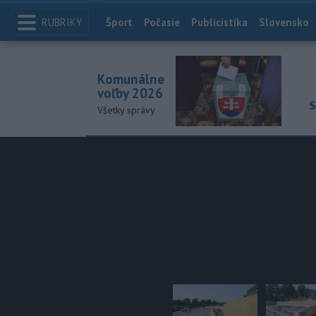
RUBRIKY
Index
Šport
Počasie
Publicistika
Slovensko
Komunálne
voľby 2026
S
Všetky správy