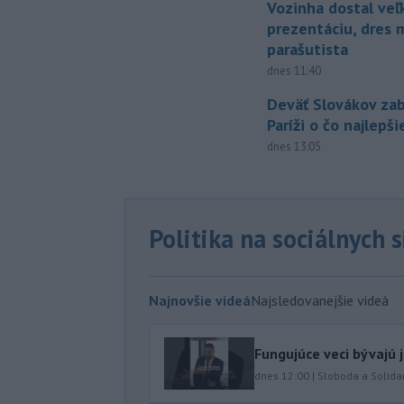
Vozinha dostal veľ
prezentáciu, dres 
parašutista
dnes 11:40
Deväť Slovákov zab
Paríži o čo najlepš
dnes 13:05
Politika na sociálnych 
Najnovšie videá
Najsledovanejšie videá
Fungujúce veci bývajú 
dnes 12:00
|
Sloboda a Solidar