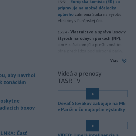
-
Európska komisia (EK) sa
13:31
pripravuje na možné dôsledky
úplného
zatmenia Slnka na výrobu
elektriny v Európskej únii.
-
Vlastníctvo a správa lesov v
13:24
štyroch národných parkoch (NP),
ktoré začiatkom júla prešli zonáciou,
plne prechádza pod národné parky.
Viac
-
Hasiči aj vo štvrtok
12:57
pokračujú v boji s rozsiahlymi
Videá a prenosy
bu, aby navrhol
lesnými požiarmi
na západnom
TASR TV
Balkáne, kde v týchto dňoch horúčavy
 k zonáciám
dosahujú až 40 stupňov Celzia.
-
Nemecký súd vo štvrtok
12:12
poskytne
Deväť Slovákov zabojuje na ME
udelil doživotný trest Afgancovi,
adiacich boxov
v Paríži o čo najlepšie výsledky
ktorý
minulý rok autom vrazil do davu
ľudí v Mníchove a zabil dvojročné
é
dievča a jej 37-ročnú matku.
LNKA: Časť
VIDEO: Umelá inteligencia a
-
Severná Kórea vo štvrtok
11:29