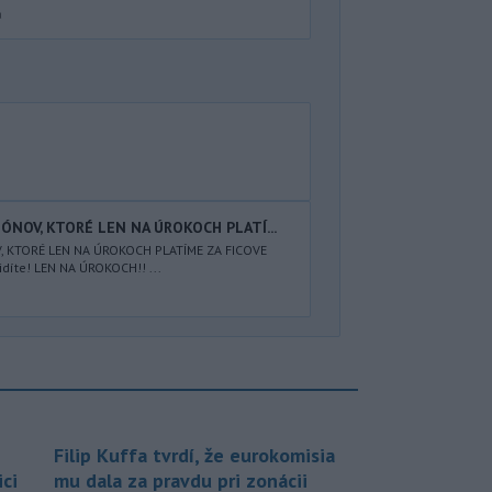
a
IÓNOV, KTORÉ LEN NA ÚROKOCH PLATÍ...
V, KTORÉ LEN NA ÚROKOCH PLATÍME ZA FICOVE
díte! LEN NA ÚROKOCH!! ...
Filip Kuffa tvrdí, že eurokomisia
ci
mu dala za pravdu pri zonácii