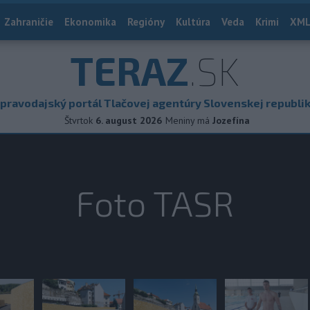
Zahraničie
Ekonomika
Regióny
Kultúra
Veda
Krimi
XML
TERAZ
.SK
pravodajský portál Tlačovej agentúry Slovenskej republi
Štvrtok
6. august 2026
Meniny má
Jozefína
Foto TASR