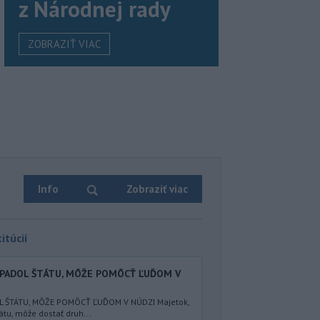
z Národnej rady
ZOBRAZIŤ VIAC
Info
Zobraziť viac
itúcií
EPADOL ŠTÁTU, MÔŽE POMÔCŤ ĽUĎOM V
L ŠTÁTU, MÔŽE POMÔCŤ ĽUĎOM V NÚDZI Majetok,
átu, môže dostať druh...