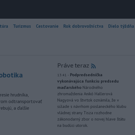
túra
Turizmus
Cestovanie
Rok dobrovoľníctva
Dielo týždňa
Práve teraz
robotika
-
Podpredsedníčka
13:41
vykonávajúca funkciu predsedu
maďarského
Národného
zhromaždenia Anikó Hallerová
esie hrudníka,
Nagyová vo štvrtok oznámila, že v
árom odtransportovať
súlade s návrhom poslaneckého klubu
ebujú, a ďalšie
vládnej strany Tisza rozhodne
zákonodarný zbor o novej hlave štátu
na budúci utorok.