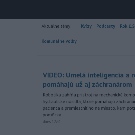
Aktuálne témy:
Kvízy
Podcasty
Rok Ľ.Š
Komunálne voľby
VIDEO: Umelá inteligencia a 
pomáhajú už aj záchranárom
Robotika zahŕňa prístroj na mechanické kompr
hydraulické nosidlá, ktoré pomáhajú záchran
pacienta a premiestniť ho na miesto, kam potr
pomôcky.
dnes 12:31