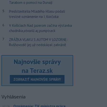
Tarabom o pomoci na Dunaji
5
Predstavitelia Mladého Hlasu podali
trestné oznámenie na I. Korčoka
6
V Košiciach Nad jazerom začína výstavba
chodníka,otvorili aj pumptrack
7
ZRÁŽKA VLAKU S AUTOM V LOZORNE:
Rušňovodič jej už nedokázal zabrániť
Najnovšie správy
na Teraz.sk
ZOBRAZIŤ NAJNOVŠIE SPRÁVY
Vyhlásenia
Oznámenie: TK ministra práce,
12:26